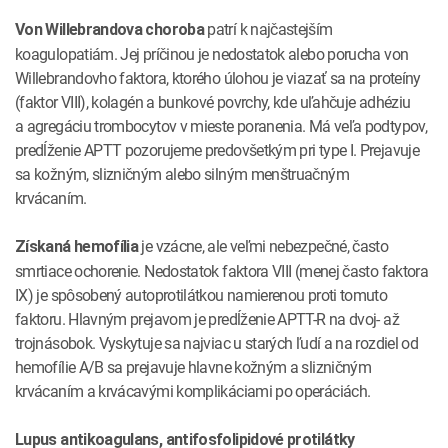
patrí k najčastejším
Von Willebrandova choroba
koagulopatiám. Jej príčinou je nedostatok alebo porucha von
Willebrandovho faktora, ktorého úlohou je viazať sa na proteíny
(faktor VIII), kolagén a bunkové povrchy, kde uľahčuje adhéziu
a agregáciu trombocytov v mieste poranenia. Má veľa podtypov,
predĺženie APTT pozorujeme predovšetkým pri type I. Prejavuje
sa kožným, slizničným alebo silným menštruačným
krvácaním.
je vzácne, ale veľmi nebezpečné, často
Získaná hemofília
smrtiace ochorenie. Nedostatok faktora VIII (menej často faktora
IX) je spôsobený autoprotilátkou namierenou proti tomuto
faktoru. Hlavným prejavom je predĺženie APTT-R na dvoj- až
trojnásobok. Vyskytuje sa najviac u starých ľudí a na rozdiel od
hemofílie A/B sa prejavuje hlavne kožným a slizničným
krvácaním a krvácavými komplikáciami po operáciách.
Lupus antikoagulans, antifosfolipidové protilátky