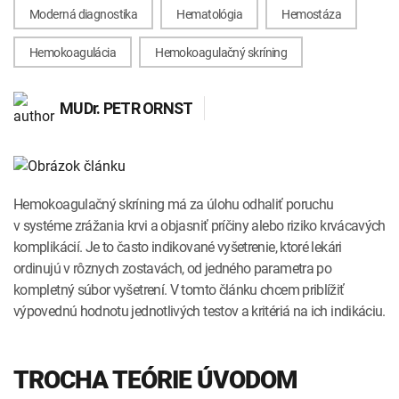
INTOLERANCIA POTRAVÍN
Lymská borelióza
Moderná diagnostika
Hematológia
Hemostáza
Human papillomavirus (HPV)
Hemokoagulácia
Hemokoagulačný skríning
MUDr.
PETR ORNST
Hemokoagulačný skríning má za úlohu odhaliť poruchu
v systéme zrážania krvi a objasniť príčiny alebo riziko krvácavých
komplikácií. Je to často indikované vyšetrenie, ktoré lekári
ordinujú v rôznych zostavách, od jedného parametra po
kompletný súbor vyšetrení. V tomto článku chcem priblížiť
výpovednú hodnotu jednotlivých testov a kritériá na ich indikáciu.
TROCHA TEÓRIE ÚVODOM