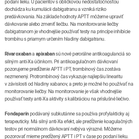
podaní lieku. U pacientov s obličkovou nedostatočnosťou
dochádza ku kumulácii dabigatranu a vzniká riziko
predávkovania. Na základe hodnoty APTT môžeme upraviť
dávkovanie alebo zmeniť liečbu. Na monitorovanie liečby
dabigatranom je vhodnejšie používať testy na princípe inhibície
trombínu s priamym určením hladiny dabigatranu.
a
sú nové perorálne antikoagulanciá so
Rivaroxaban
apixaban
silným anti-Xa účinkom. Pri antikoagulačnom dávkovaní
pozorujeme predĺženie APTT i PT, trombínový čas zostáva
nezmenený. Protrombínový čas vykazuje najlepšiu linearitu
v závislosti od hladiny xabanov, a preto je možné ho používať na
monitorovanie liečby. Na monitorovanie je však vhodnejšie
používať testy anti-Xa aktivity s kalibráciou na príslušné liečivo.
podávaný subkutánne sa používa profylakticky aj
Fondaparín
terapeuticky. Má silný anti-Xa efekt, ale predĺženie koagulačných
testov pri normálnom dávkovaní nebýva výrazné. Môžeme
pozorovať mierne predĺžený APTT i PT v čase po podaní lieku.