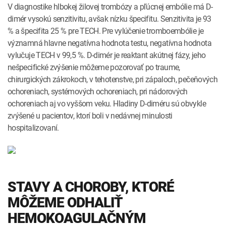
V diagnostike hlbokej žilovej trombózy a pľúcnej embólie má D-
dimér vysokú senzitivitu, avšak nízku špecifitu. Senzitivita je 93
% a špecifita 25 % pre TECH. Pre vylúčenie tromboembólie je
významná hlavne negatívna hodnota testu, negatívna hodnota
vylučuje TECH v 99,5 %. D-dimér je reaktant akútnej fázy, jeho
nešpecifické zvýšenie môžeme pozorovať po traume,
chirurgických zákrokoch, v tehotenstve, pri zápaloch, pečeňových
ochoreniach, systémových ochoreniach, pri nádorových
ochoreniach aj vo vyššom veku. Hladiny D-diméru sú obvykle
zvýšené u pacientov, ktorí boli v nedávnej minulosti
hospitalizovaní.
STAVY A CHOROBY, KTORÉ
MÔŽEME ODHALIŤ
HEMOKOAGULAČNÝM