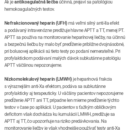
Ak je
účinná, prejaví sa patológiou
antikoagulačná liečba
hemokoagulačných testov.
má veľmi silný anti-IIa efekt
Nefrakcionovaný heparín (UFH)
a podávaný intravenózne predlžuje hlavne APTT a TT, menej PT.
APTT sa používa na monitorovanie heparínovej liečby, na účinnú
a bezpečnú liečbu by malo byť predĺženie približne dvojnásobné,
pri bolusovej aplikácii sú tieto testy po podaní nemerateľné. Pri
profylaktickom podávaní malých dávok subkutánne patológiu
APTT väčšinou nepozorujeme.
je heparínová frakcia
Nízkomolekulový heparín (LMWH)
s výraznejším anti-Xa efektom, podáva sa subkutánne
profylakticky aj terapeuticky. U väčšiny pacientov nepozorujeme
predĺženie APTT ani TT, prípadne len mierne predĺženie týchto
testov v čase po aplikácii. U pacientov s ťažkým obličkovým
deficitom však dochádza ku kumulácii LMWH, predlžuje sa
APTT aj TT, čo upozorňuje na riziko predávkovania. Na
monitorovanie liečby je však vhodnejšie používať testy anti-Xa