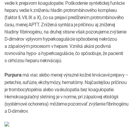
vedie k prejavom koagulopatie. Poškodenie syntetickej funkcie
heparu vedie k zníženiu hladín protrombínového komplexu
(faktor II, VII, IX a X), čo sa prejaví predĺžením protrombínového
času, menej APTT. Znížená syntéza je príčinou aj zníženej
hladiny fibrinogénu, na druhej strane však pozorujeme zvýšenie
D-dimérov vplyvom hyperkoagulácie spôsobenej nekrózou
a zápalovým procesom v hepare. Vzniká akási podivná
rovnováha hypo- a hyperkoagulácie, čo spôsobuje, že pacienti
s cirhózou heparu nekrvácajú.
má viac alebo menej výrazné kožné krvácavé prejavy –
Purpura
petechie, sufúzie, ekchymózy, hematómy. Najčastejšou príčinou
je trombocytopénia alebo vaskulopatia bez koagulopatie.
Hemokoagulačný skríning je v norme, pri zápalovej etiológii
(systémové ochorenia) môžeme pozorovať zvýšenie fibrinogénu
a D-dimérov.