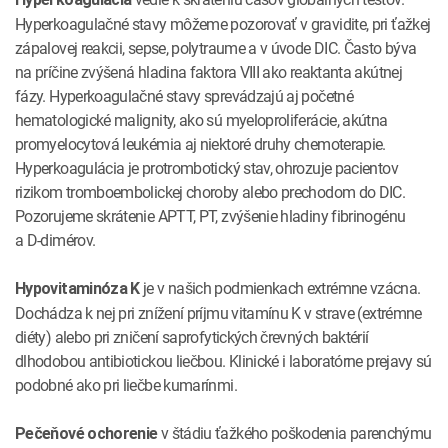
Hyperkoagulačné stavy môžeme pozorovať v gravidite, pri ťažkej
zápalovej reakcii, sepse, polytraume a v úvode DIC. Často býva
na príčine zvýšená hladina faktora VIII ako reaktanta akútnej
fázy. Hyperkoagulačné stavy sprevádzajú aj početné
hematologické malignity, ako sú myeloproliferácie, akútna
promyelocytová leukémia aj niektoré druhy chemoterapie.
Hyperkoagulácia je protrombotický stav, ohrozuje pacientov
rizikom tromboembolickej choroby alebo prechodom do DIC.
Pozorujeme skrátenie APTT, PT, zvýšenie hladiny fibrinogénu
a D-dimérov.
je v našich podmienkach extrémne vzácna.
Hypovitaminóza K
Dochádza k nej pri znížení príjmu vitamínu K v strave (extrémne
diéty) alebo pri zničení saprofytických črevných baktérií
dlhodobou antibiotickou liečbou. Klinické i laboratórne prejavy sú
podobné ako pri liečbe kumarínmi.
v štádiu ťažkého poškodenia parenchýmu
Pečeňové ochorenie