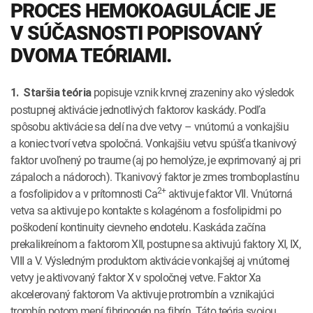
PROCES HEMOKOAGULÁCIE JE
V SÚČASNOSTI POPISOVANÝ
DVOMA TEÓRIAMI.
popisuje vznik krvnej zrazeniny ako výsledok
1. Staršia teória
postupnej aktivácie jednotlivých faktorov kaskády. Podľa
spôsobu aktivácie sa delí na dve vetvy – vnútornú a vonkajšiu
a koniec tvorí vetva spoločná. Vonkajšiu vetvu spúšťa tkanivový
faktor uvoľnený po traume (aj po hemolýze, je exprimovaný aj pri
zápaloch a nádoroch). Tkanivový faktor je zmes tromboplastínu
2+
a fosfolipidov a v prítomnosti Ca
aktivuje faktor VII. Vnútorná
vetva sa aktivuje po kontakte s kolagénom a fosfolipidmi po
poškodení kontinuity cievneho endotelu. Kaskáda začína
prekalikreínom a faktorom XII, postupne sa aktivujú faktory XI, IX,
VIII a V. Výsledným produktom aktivácie vonkajšej aj vnútornej
vetvy je aktivovaný faktor X v spoločnej vetve. Faktor Xa
akcelerovaný faktorom Va aktivuje protrombín a vznikajúci
trombín potom mení fibrinogén na fibrín. Táto teória svojou