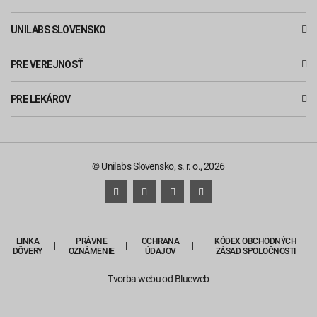
UNILABS SLOVENSKO
PRE VEREJNOSŤ
PRE LEKÁROV
© Unilabs Slovensko, s. r. o., 2026
LINKA
PRÁVNE
OCHRANA
KÓDEX OBCHODNÝCH
DÔVERY
OZNÁMENIE
ÚDAJOV
ZÁSAD SPOLOČNOSTI
Tvorba webu
od Blueweb