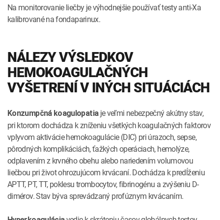
Na monitorovanie liečby je výhodnejšie používať testy anti-Xa
kalibrované na fondaparinux.
NÁLEZY VÝSLEDKOV
HEMOKOAGULAČNÝCH
VYŠETRENÍ V INÝCH SITUÁCIÁCH
je veľmi nebezpečný akútny stav,
Konzumpčná koagulopatia
pri ktorom dochádza k zníženiu všetkých koagulačných faktorov
vplyvom aktivácie hemokoagulácie (DIC) pri úrazoch, sepse,
pôrodných komplikáciách, ťažkých operáciach, hemolýze,
odplavením z krvného obehu alebo nariedením volumovou
liečbou pri život ohrozujúcom krvácaní. Dochádza k predĺženiu
APTT, PT, TT, poklesu trombocytov, fibrinogénu a zvýšeniu D-
dimérov. Stav býva sprevádzaný profúznym krvácaním.
vedie k skráteniu časov globálnych testov.
Hyperkoagulácia