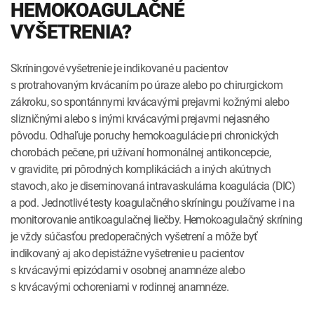
HEMOKOAGULAČNÉ
VYŠETRENIA?
Skríningové vyšetrenie je indikované u pacientov
s protrahovaným krvácaním po úraze alebo po chirurgickom
zákroku, so spontánnymi krvácavými prejavmi kožnými alebo
slizničnými alebo s inými krvácavými prejavmi nejasného
pôvodu. Odhaľuje poruchy hemokoagulácie pri chronických
chorobách pečene, pri užívaní hormonálnej antikoncepcie,
v gravidite, pri pôrodných komplikáciách a iných akútnych
stavoch, ako je diseminovaná intravaskulárna koagulácia (DIC)
a pod. Jednotlivé testy koagulačného skríningu používame i na
monitorovanie antikoagulačnej liečby. Hemokoagulačný skríning
je vždy súčasťou predoperačných vyšetrení a môže byť
indikovaný aj ako depistážne vyšetrenie u pacientov
s krvácavými epizódami v osobnej anamnéze alebo
s krvácavými ochoreniami v rodinnej anamnéze.