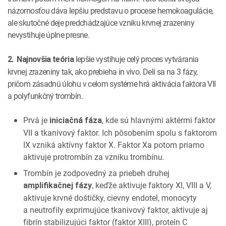
názornosťou dáva lepšiu predstavu o procese hemokoagulácie,
ale skutočné deje predchádzajúce vzniku krvnej zrazeniny
nevystihuje úplne presne.
lepšie vystihuje celý proces vytvárania
2. Najnovšia teória
krvnej zrazeniny tak, ako prebieha in vivo. Delí sa na 3 fázy,
pričom zásadnú úlohu v celom systéme hrá aktivácia faktora VII
a polyfunkčný trombín.
Prvá je
, kde sú hlavnými aktérmi faktor
iniciačná fáza
VII a tkanivový faktor. Ich pôsobením spolu s faktorom
IX vzniká aktívny faktor X. Faktor Xa potom priamo
aktivuje protrombín za vzniku trombínu.
Trombín je zodpovedný za priebeh druhej
, keďže aktivuje faktory XI, VIII a V,
amplifikačnej fázy
aktivuje krvné doštičky, cievny endotel, monocyty
a neutrofily exprimujúce tkanivový faktor, aktivuje aj
fibrín stabilizujúci faktor (faktor XIII), proteín C