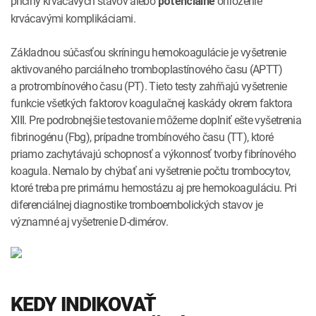
príčiny krvácavých stavov alebo
ohrozenie
potenciálne
krvácavými komplikáciami.
Základnou súčasťou skríningu hemokoagulácie je vyšetrenie
aktivovaného parciálneho tromboplastínového času (APTT)
a protrombínového času (PT). Tieto testy zahŕňajú vyšetrenie
funkcie všetkých faktorov koagulačnej kaskády okrem faktora
XIII. Pre podrobnejšie testovanie môžeme doplniť ešte vyšetrenia
fibrinogénu (Fbg), prípadne trombínového času (TT), ktoré
priamo zachytávajú schopnosť a výkonnosť tvorby fibrínového
koagula. Nemalo by chýbať ani vyšetrenie počtu trombocytov,
ktoré treba pre primárnu hemostázu aj pre hemokoaguláciu. Pri
diferenciálnej diagnostike tromboembolických stavov je
významné aj vyšetrenie D-dimérov.
KEDY INDIKOVAŤ