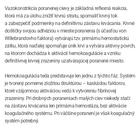
Vazokonstrikcia poranenej cievy je základná reflexná reakcia,
ktorá má za úlohu znížiť krvnú stratu, spomaliť krvný tok
a zabezpečiť podmienky na definitívnu zástavu krvácania. Krvné
doštičky svojou adhéziou v mieste poranenia (s účasťou von
Willebrandovho faktora) vytvárajú tzv. primárnu hemostatickú
zátku, ktorá naďalej spomaľuje únik krvi a vytvára aktívny povrch,
na ktorom dochádza k aktivácii hemokoagulácie a vzniku
definitívnej krvnej zrazeniny uzatvárajúcej poranené miesto.
Hemokoagulácia teda predstavuje len jednu z týchto fáz. Systém
je tvorený pomerne zložitou štruktúrou – kaskádou faktorov,
ktoré vzájomnou aktiváciou vedú k vytvoreniu fibrínovej
zrazeniny. Pri drobných poraneniach malých ciev niekedy stačí
na zástavu krvácania len primárna hemostáza, bez aktivácie
koagulačného systému. Pri väčšine poranení je však koagulačný
systém potrebný.