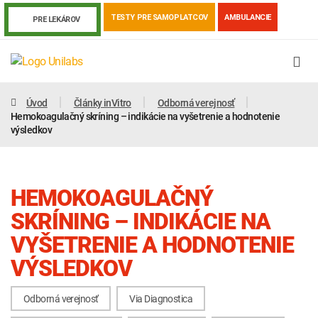
TESTY PRE SAMOPLATCOV
AMBULANCIE
PRE LEKÁROV
Úvod
Články inVitro
Odborná verejnosť
Hemokoagulačný skríning – indikácie na vyšetrenie a hodnotenie
výsledkov
HEMOKOAGULAČNÝ
SKRÍNING – INDIKÁCIE NA
VYŠETRENIE A HODNOTENIE
VÝSLEDKOV
Genetika
Covid-19
Žiadanky a tlačivá
Výsledky vyšetrení
Kortizol
Odberová príručka
Odborná verejnosť
Via Diagnostica