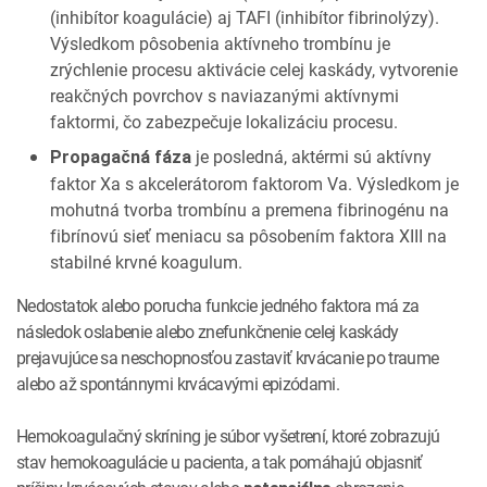
(inhibítor koagulácie) aj TAFI (inhibítor fibrinolýzy).
Výsledkom pôsobenia aktívneho trombínu je
zrýchlenie procesu aktivácie celej kaskády, vytvorenie
reakčných povrchov s naviazanými aktívnymi
faktormi, čo zabezpečuje lokalizáciu procesu.
je posledná, aktérmi sú aktívny
Propagačná fáza
faktor Xa s akcelerátorom faktorom Va. Výsledkom je
mohutná tvorba trombínu a premena fibrinogénu na
fibrínovú sieť meniacu sa pôsobením faktora XIII na
stabilné krvné koagulum.
Nedostatok alebo porucha funkcie jedného faktora má za
následok oslabenie alebo znefunkčnenie celej kaskády
prejavujúce sa neschopnosťou zastaviť krvácanie po traume
alebo až spontánnymi krvácavými epizódami.
Hemokoagulačný skríning je súbor vyšetrení, ktoré zobrazujú
stav hemokoagulácie u pacienta, a tak pomáhajú objasniť