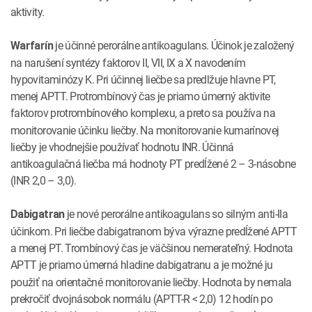
aktivity.
je účinné perorálne antikoagulans. Účinok je založený
Warfarín
na narušení syntézy faktorov II, VII, IX a X navodením
hypovitaminózy K. Pri účinnej liečbe sa predlžuje hlavne PT,
menej APTT. Protrombínový čas je priamo úmerný aktivite
faktorov protrombínového komplexu, a preto sa
používa na
monitorovanie účinku liečby. Na monitorovanie kumarínovej
liečby je vhodnejšie používať hodnotu INR. Účinná
antikoagulačná liečba má hodnoty PT predĺžené 2 – 3-násobne
(INR 2,0 – 3,0).
je nové perorálne antikoagulans so silným anti-IIa
Dabigatran
účinkom. Pri liečbe dabigatranom býva výrazne predĺžené APTT
a menej PT. Trombínový čas je väčšinou nemerateľný. Hodnota
APTT je priamo úmerná hladine
dabigatranu a je možné ju
použiť na orientačné monitorovanie liečby. Hodnota by nemala
prekročiť dvojnásobok normálu (APTT-R < 2,0) 12 hodín po