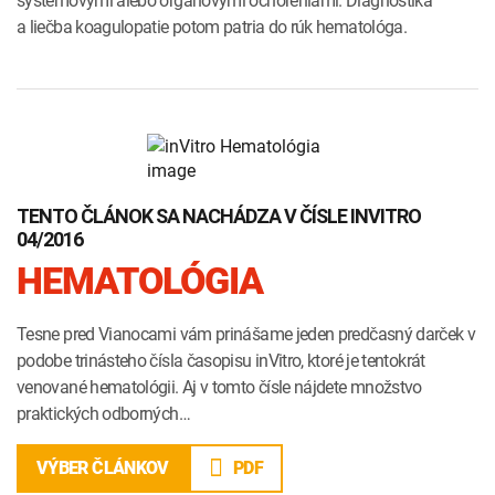
systémovými alebo orgánovými ochoreniami. Diagnostika
a liečba koagulopatie potom patria do rúk hematológa.
TENTO ČLÁNOK SA NACHÁDZA V ČÍSLE INVITRO
04/2016
HEMATOLÓGIA
Tesne pred Vianocami vám prinášame jeden predčasný darček v
podobe trinásteho čísla časopisu inVitro, ktoré je tentokrát
venované hematológii. Aj v tomto čísle nájdete množstvo
praktických odborných…
PDF
VÝBER ČLÁNKOV