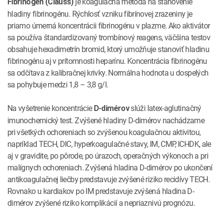
je koagulačná metóda na stanovenie
Fibrinogén (Clauss)
hladiny fibrinogénu. Rýchlosť vzniku fibrínovej zrazeniny je
priamo úmerná koncentrácii fibrinogénu v plazme. Ako aktivátor
sa používa štandardizovaný trombínový reagens, väčšina testov
obsahuje hexadimetrín bromid, ktorý umožňuje stanoviť hladinu
fibrinogénu aj v prítomnosti heparínu. Koncentrácia fibrinogénu
sa odčítava z kalibračnej krivky. Normálna hodnota u dospelých
sa pohybuje medzi 1,8 – 3,8 g/l.
Na vyšetrenie koncentrácie
slúži latex-aglutinačný
D-dimérov
imunochemický test. Zvýšené hladiny D-dimérov nachádzame
pri všetkých ochoreniach so zvýšenou koagulačnou aktivitou,
napríklad TECH, DIC, hyperkoagulačné stavy, IM, CMP, ICHDK, ale
aj v gravidite, po pôrode, po úrazoch, operačných výkonoch a pri
malígnych ochoreniach. Zvýšená hladina D-dimérov po ukončení
antikoagulačnej liečby predstavuje zvýšené riziko recidívy TECH.
Rovnako u kardiakov po IM predstavuje zvýšená hladina D-
dimérov zvýšené riziko komplikácií a nepriaznivú prognózu.