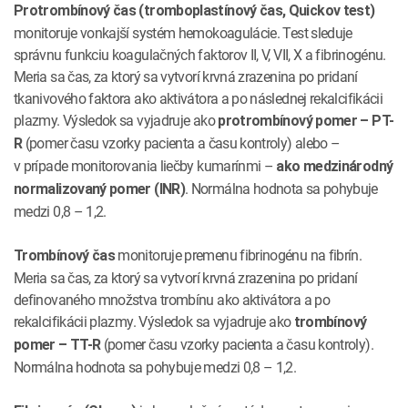
Protrombínový čas (tromboplastínový čas, Quickov test)
monitoruje vonkajší systém hemokoagulácie. Test sleduje
správnu funkciu koagulačných faktorov II, V, VII, X a fibrinogénu.
Meria sa čas, za ktorý sa vytvorí krvná zrazenina po pridaní
tkanivového faktora ako aktivátora a po následnej rekalcifikácii
plazmy. Výsledok sa vyjadruje ako
protrombínový pomer – PT-
(pomer času vzorky pacienta a času kontroly) alebo –
R
v prípade monitorovania liečby kumarínmi –
ako medzinárodný
. Normálna hodnota sa pohybuje
normalizovaný pomer (INR)
medzi 0,8 – 1,2.
monitoruje premenu fibrinogénu na fibrín.
Trombínový čas
Meria sa čas, za ktorý sa vytvorí krvná zrazenina po pridaní
definovaného množstva trombínu ako aktivátora a po
rekalcifikácii plazmy. Výsledok sa vyjadruje ako
trombínový
(pomer času vzorky pacienta a času kontroly).
pomer – TT-R
Normálna hodnota sa pohybuje medzi 0,8 – 1,2.