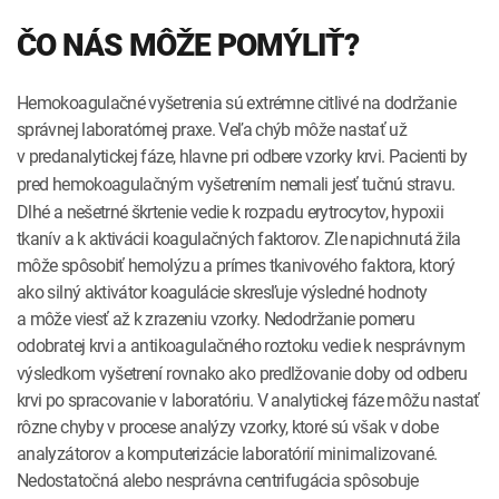
ČO NÁS MÔŽE POMÝLIŤ?
Hemokoagulačné vyšetrenia sú extrémne citlivé na dodržanie
správnej laboratórnej praxe. Veľa chýb môže nastať už
v predanalytickej fáze, hlavne
pri odbere vzorky krvi. Pacienti by
pred hemokoagulačným vyšetrením
nemali jesť tučnú stravu.
Dlhé a nešetrné škrtenie vedie k rozpadu erytrocytov, hypoxii
tkanív a k aktivácii koagulačných faktorov. Zle napichnutá žila
môže spôsobiť hemolýzu a prímes tkanivového faktora, ktorý
ako silný aktivátor koagulácie skresľuje výsledné hodnoty
a môže viesť až k zrazeniu vzorky. Nedodržanie pomeru
odobratej krvi a antikoagulačného roztoku vedie
k nesprávnym
výsledkom vyšetrení rovnako ako predlžovanie doby od odberu
krvi po spracovanie v laboratóriu. V analytickej fáze môžu nastať
rôzne chyby v procese analýzy vzorky, ktoré sú však v dobe
analyzátorov a komputerizácie laboratórií minimalizované.
Nedostatočná alebo nesprávna centrifugácia spôsobuje