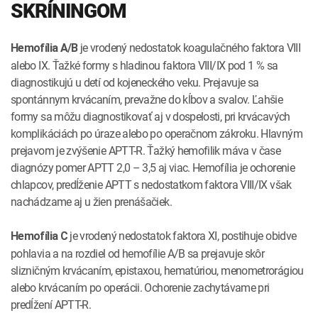
SKRÍNINGOM
je vrodený nedostatok koagulačného faktora VIII
Hemofília A/B
alebo IX. Ťažké formy s hladinou faktora VIII/IX pod 1 % sa
diagnostikujú u detí od kojeneckého veku. Prejavuje sa
spontánnym krvácaním, prevažne do kĺbov a svalov. Ľahšie
formy sa môžu diagnostikovať aj v dospelosti, pri krvácavých
komplikáciách po úraze alebo po operačnom zákroku. Hlavným
prejavom je zvýšenie APTT-R. Ťažký hemofilik máva v čase
diagnózy pomer APTT 2,0 – 3,5 aj viac. Hemofília je ochorenie
chlapcov, predĺženie APTT s nedostatkom faktora VIII/IX však
nachádzame aj u žien prenášačiek.
je vrodený nedostatok faktora XI,
postihuje obidve
Hemofília C
pohlavia a na rozdiel od hemofílie A/B sa prejavuje skôr
slizničným krvácaním, epistaxou, hematúriou, menometrorágiou
alebo krvácaním po operácii. Ochorenie zachytávame pri
predĺžení APTT-R.