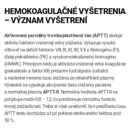
HEMOKOAGULAČNÉ VYŠETRENIA
– VÝZNAM VYŠETRENÍ
sleduje
Aktivovaný parciálny tromboplastínový čas (APTT)
aktivitu faktorov vnútornej vetvy zrážania. Vykazuje vysokú
citlivosť na deficit faktorov VIII, IX, XI, XII, V, II a fibrinogénu (FI),
ďalej prekalikreínu (PK) a vysokomolekulárneho kininogénu
(HMWK). Princípom testu je aktivácia vnútornej vetvy koagulácie
(prekalikreín a faktor XII) pridaním fosfolipidov (cefalín)
a následné meranie času zrážania po rekalcifikácii plazmy.
Výsledok sa vyjadruje ako pomer času zrážania pacienta
a normálnej plazmy
. Normálna hodnota APTT-R sa
APTT-R
pohybuje medzi 0,8 – 1,2, čo predstavuje normálnu funkciu
krvnej zrážanlivosti. Treba si však uvedomiť, že k predĺženiu času
APTT testu dochádza až pri poklese sledovaného faktora pod
50 %.