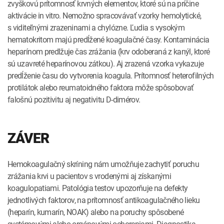
zvyškovú prítomnosť krvných elementov, ktoré sú na príčine
aktivácie in vitro. Nemožno spracovávať vzorky hemolytické,
s viditeľnými zrazeninami a chylózne. Ľudia s vysokým
hematokritom majú predĺžené koagulačné časy. Kontaminácia
heparínom predlžuje čas zrážania (krv odoberaná z kanýl, ktoré
sú uzavreté heparínovou zátkou). Aj zrazená vzorka vykazuje
predĺženie času do vytvorenia koagula. Prítomnosť heterofilných
protilátok alebo reumatoidného faktora môže spôsobovať
falošnú pozitivitu aj negativitu D-dimérov.
ZÁVER
Hemokoagulačný skríning nám umožňuje zachytiť poruchu
zrážania krvi u pacientov s vrodenými aj získanými
koagulopatiami. Patológia testov upozorňuje na defekty
jednotlivých faktorov, na prítomnosť antikoagulačného lieku
(heparín, kumarín, NOAK) alebo na poruchy spôsobené