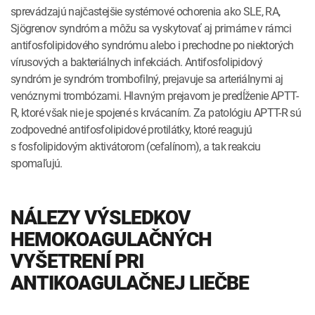
sprevádzajú najčastejšie systémové ochorenia ako SLE, RA,
Sjögrenov syndróm a môžu sa vyskytovať aj primárne v rámci
antifosfolipidového syndrómu alebo i prechodne po niektorých
vírusových a bakteriálnych infekciách. Antifosfolipidový
syndróm je syndróm trombofilný, prejavuje sa arteriálnymi aj
venóznymi trombózami. Hlavným prejavom je predĺženie APTT-
R, ktoré však nie je spojené s krvácaním. Za patológiu APTT-R sú
zodpovedné antifosfolipidové protilátky, ktoré reagujú
s fosfolipidovým aktivátorom (cefalínom), a tak reakciu
spomaľujú.
NÁLEZY VÝSLEDKOV
HEMOKOAGULAČNÝCH
VYŠETRENÍ PRI
ANTIKOAGULAČNEJ LIEČBE