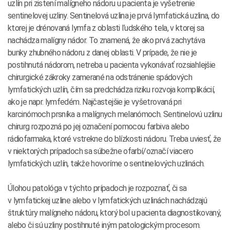
uzlín pri zistení malígneho nádoru u pacienta je vyšetrenie
sentinelovej uzliny. Sentinelová uzlina je prvá lymfatická uzlina, do
ktorej je drénovaná lymfa z oblasti ľudského tela, v ktorej sa
nachádza malígny nádor. To znamená, že ako prvá zachytáva
bunky zhubného nádoru z danej oblasti. V prípade, že nie je
postihnutá nádorom, netreba u pacienta vykonávať rozsiahlejšie
chirurgické zákroky zamerané na odstránenie spádových
lymfatických uzlín, čím sa predchádza riziku rozvoja komplikácií,
ako je napr. lymfedém. Najčastejšie je vyšetrovaná pri
karcinómoch prsníka a malígnych melanómoch. Sentinelovú uzlinu
chirurg rozpozná po jej označení pomocou farbiva alebo
rádiofarmaka, ktoré vstrekne do blízkosti nádoru. Treba uviesť, že
v niektorých prípadoch sa súbežne ofarbí/označí viacero
lymfatických uzlín, takže hovoríme o sentinelových uzlinách.
Úlohou patológa v týchto prípadoch je rozpoznať, či sa
v lymfatickej uzline alebo v lymfatických uzlinách nachádzajú
štruktúry malígneho nádoru, ktorý bol u pacienta diagnostikovaný,
alebo či sú uzliny postihnuté iným patologickým procesom.