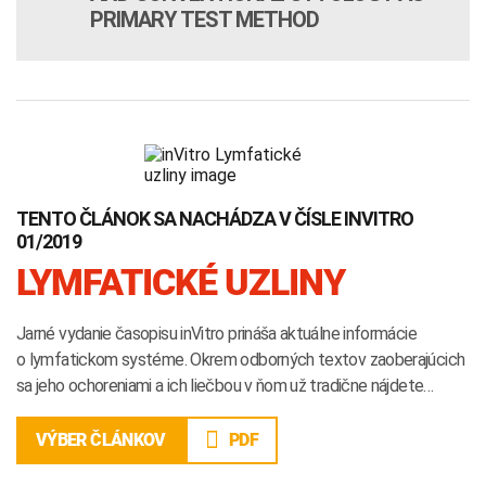
PRIMARY TEST METHOD
TENTO ČLÁNOK SA NACHÁDZA V ČÍSLE INVITRO
01/2019
LYMFATICKÉ UZLINY
Jarné vydanie časopisu inVitro prináša aktuálne informácie
o lymfatickom systéme. Okrem odborných textov zaoberajúcich
sa jeho ochoreniami a ich liečbou v ňom už tradične nájdete…
PDF
VÝBER ČLÁNKOV