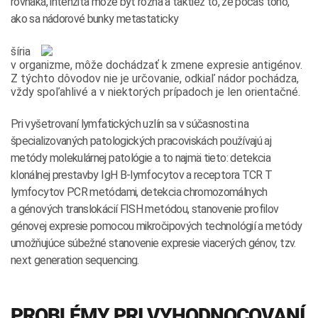
rovnaká, intenzita môže byť rôzna a taktiež to, že počas toho,
ako sa nádorové bunky metastaticky
šíria
v organizme, môže dochádzať k zmene expresie antigénov.
Z týchto dôvodov nie je určovanie, odkiaľ nádor pochádza,
vždy spoľahlivé a v niektorých prípadoch je len orientačné.
Pri vyšetrovaní lymfatických uzlín sa v súčasnosti na
špecializovaných patologických pracoviskách používajú aj
metódy molekulárnej patológie a to najmä tieto: detekcia
klonálnej prestavby IgH B-lymfocytov a receptora TCR T
lymfocytov PCR metódami, detekcia chromozomálnych
a génových translokácií FISH metódou, stanovenie profilov
génovej expresie pomocou mikročipových technológií a metódy
umožňujúce súbežné stanovenie expresie viacerých génov, tzv.
next generation sequencing.
PROBLÉMY PRI VYHODNOCOVANÍ