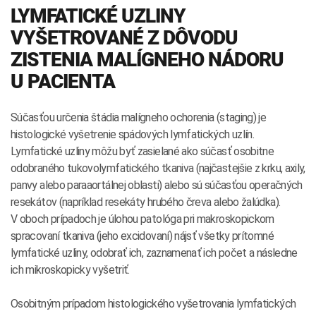
LYMFATICKÉ UZLINY
VYŠETROVANÉ Z DÔVODU
ZISTENIA MALÍGNEHO NÁDORU
U PACIENTA
Súčasťou určenia štádia malígneho ochorenia (staging) je
histologické vyšetrenie spádových lymfatických uzlín.
Lymfatické uzliny môžu byť zasielané ako súčasť osobitne
odobraného tukovolymfatického tkaniva (najčastejšie z krku, axily,
panvy alebo paraaortálnej oblasti) alebo sú súčasťou operačných
resekátov (napríklad resekáty hrubého čreva alebo žalúdka).
V oboch prípadoch je úlohou patológa pri makroskopickom
spracovaní tkaniva (jeho excidovaní) nájsť všetky prítomné
lymfatické uzliny, odobrať ich, zaznamenať ich počet a následne
ich mikroskopicky vyšetriť.
Osobitným prípadom histologického vyšetrovania lymfatických