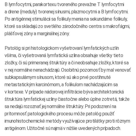
B lymfocytmi, parakortexu tvoreného prevažne T lymfocytmi
a drene (meduly) tvorenej sínusmi, plazmocytmi a B lymfocytmi.
Po antigénnej stimulácii sa folikuly menia na sekundárne folikuly,
ktoré sa skladajú zo svetlého zárodočného centra s makrofágmi,
plášťovej zóny a marginálnej zóny.
Patológ si pri histologickom vyšetrovaní lymfatických uzlín
všíma, či vyšetrovaná lymfatická uzlina obsahuje všetky tieto
zložky, či sú primeranej štruktúry a či neobsahuje zložky, ktoré sa
v nej normálne nenachádzajú. Osobitnú pozornosť by mal venovať
subkapsulárnym sínusom, ktoré sú ako prvé postihnuté
metastatickým karcinómom, a folikulom nachádzajúcim sa
v kortexe. V prípade nádorovej infiltrácie býva architektonická
štruktúra lymfatickej uzliny čiastočne alebo úplne zotretá, takže
sa nedajú rozoznať jej normálne štruktúry. Pri podozrení na
prítomnosť patologického procesu môže patológ použiť
imunohistochemické metódy využívajúce protilátky proti rôznym
antigénom. Užitočné sú najmä v nižšie uvedených prípadoch.