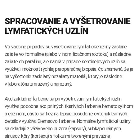
SPRACOVANIE A VYŠETROVANIE
LYMFATICKÝCH UZLÍN
Vo väčšine prípadov sú vyšetrované lymfatické uzliny zaslané
zaliate vo formalíne (alebo v inom fixačnom roztoku) a následne
zaliate do parafínu, ale najmä v prípade sentinelových uzlín sa
využíva i možnosť rýchlej peroperačnej biopsie, čo znamená, že je
na vyšetrenie zasielaný nezaliaty materiál, ktorý je následne
v laboratóriu zmrazený a narezaný.
Ako základné farbenie sa pri vyšetrovaní lymfatických uzlín
využíva podobne ako pri iných tkanivách farbenie hematoxylínom
a eozínom, často sa tiež na lepšie posúdenie cytonukleárnych
detailov využíva Giemsovo farbenie. Normálne lymfatické uzliny
sa skladajú z väzivového puzdra (kapsuly), subkapsulárnych
sínusov, kôry (kortexu) s folikulmi tvorenými prevažne