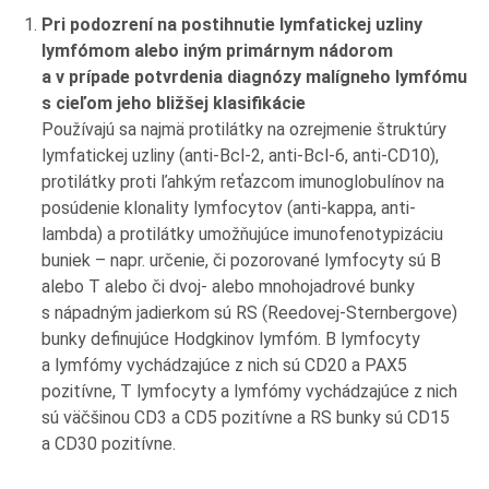
Pri podozrení na postihnutie lymfatickej uzliny
lymfómom alebo iným primárnym nádorom
a v prípade potvrdenia diagnózy malígneho lymfómu
s cieľom jeho bližšej klasifikácie
Používajú sa najmä protilátky na ozrejmenie štruktúry
lymfatickej uzliny (anti-Bcl-2, anti-Bcl-6, anti-CD10),
protilátky proti ľahkým reťazcom imunoglobulínov na
posúdenie klonality lymfocytov (anti-kappa, anti-
lambda) a protilátky umožňujúce imunofenotypizáciu
buniek – napr. určenie, či pozorované lymfocyty sú B
alebo T alebo či dvoj- alebo mnohojadrové bunky
s nápadným jadierkom sú RS (Reedovej-Sternbergove)
bunky definujúce Hodgkinov lymfóm. B lymfocyty
a lymfómy vychádzajúce z nich sú CD20 a PAX5
pozitívne, T lymfocyty a lymfómy vychádzajúce z nich
sú väčšinou CD3 a CD5 pozitívne a RS bunky sú CD15
a CD30 pozitívne.