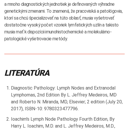
a mnoho diagnostických jednotiek je definovaných výhradne
genetickými zmenami. To znamená, že pracoviská a patológovia,
ktorí sa chcú špecializovať na túto oblasť, musia vyšetrovať
dostatočne vysoký počet vzoriek lymfatických uzlín a takisto
musia mať k dispozícii imunohistochemické a molekulárno-
patologické vyšetrovacie metódy.
LITERATÚRA
Diagnostic Pathology: Lymph Nodes and Extranodal
Lymphomas, 2nd Edition By L. Jeffrey Medeiros, MD
and Roberto N. Miranda, MD, Elsevier; 2 edition (July 20,
2017), ISBN-10: 9780323477796.
Ioachim's Lymph Node Pathology Fourth Edition, By
Harry L. Ioachim, M.D. and L. Jeffrey Medeiros, M.D.,