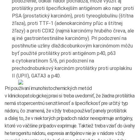
podozrenie, odkiaľ nádor pochádza, môže využiť aj
protilátky proti špecifickejším antigénom ako napr. proti
PSA (prostatický karcinóm), proti tyreoglobulínu (štítna
žľaza), proti TTF-1 (adenokarcinómy pľúc a štítnej
žľazy) a proti CDX2 (najmä karcinómy hrubého čreva, ale
aj iné gastrointestinálne karcinómy). Pri podozrení na
postihnutie uzliny dlaždicobunkovým karcinómom môžu
byť použité protilátky proti antigénom p40, p63
a cytokeratínom 5/6, pri podozrení na
prechodnobunkový karcinóm protilátky proti uroplakínu
II (UPII), GATA3 a p40.
Pri používaní imunohistochemických metód
v klinickopatologickej praxi si treba uvedomiť, že žiadna protilátka
nemá stopercentnú senzitívnosť a špecifickosť pre určitý typ
nádoru, čo znamená, že vždy treba používať panely protilátok
a ďalej to, že v niektorých prípadoch nádor neexprimuje antigény,
ktoré vo väčšine prípadov exprimuje. Taktiež treba vziať do úvahy
heterogenitu nádoru, expresia antigénov nie je v nádore vždy