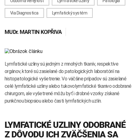
Odborná verejnosť
Lymfatické uzliny
Patológia
INTOLERANCIA POTRAVÍN
Lymská borelióza
Via Diagnostica
Lymfatický systém
Human papillomavirus (HPV)
MUDr.
MARTIN KOPŘIVA
Lymfatické uzliny sú jedným z mnohých tkanív, respektíve
orgánov, ktoré sú zasielané do patologických laboratórií na
histopatologické vyšetrenie. Vo väčšine prípadov sú zasielané
celé lymfatické uzliny alebo tukovolymfatické tkanivo odobrané
chirurgom, ale vyšetrené môžu byť i drobné vzorky získané
punkčnou biopsiou alebo časti lymfatických uzlín.
LYMFATICKÉ UZLINY ODOBRANÉ
Z DÔVODU ICH ZVÄČŠENIA SA