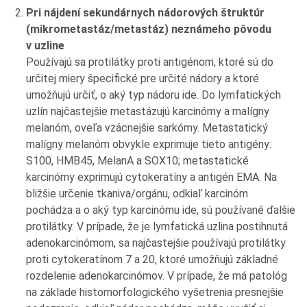
Pri nájdení sekundárnych nádorových štruktúr
(mikrometastáz/metastáz) neznámeho pôvodu
v uzline
Používajú sa protilátky proti antigénom, ktoré sú do
určitej miery špecifické pre určité nádory a ktoré
umožňujú určiť, o aký typ nádoru ide. Do lymfatických
uzlín najčastejšie metastázujú karcinómy a malígny
melanóm, oveľa vzácnejšie sarkómy. Metastatický
malígny melanóm obvykle exprimuje tieto antigény:
S100, HMB45, MelanA a SOX10; metastatické
karcinómy exprimujú cytokeratíny a antigén EMA. Na
bližšie určenie tkaniva/orgánu, odkiaľ karcinóm
pochádza a o aký typ karcinómu ide, sú používané ďalšie
protilátky. V prípade, že je lymfatická uzlina postihnutá
adenokarcinómom, sa najčastejšie používajú protilátky
proti cytokeratínom 7 a 20, ktoré umožňujú základné
rozdelenie adenokarcinómov. V prípade, že má patológ
na základe histomorfologického vyšetrenia presnejšie