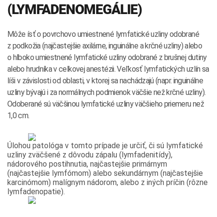
(LYMFADENOMEGÁLIE)
Môže ísť o povrchovo umiestnené lymfatické uzliny odobrané
z podkožia (najčastejšie axilárne, inguinálne a krčné uzliny) alebo
o hlboko umiestnené lymfatické uzliny odobrané z brušnej dutiny
alebo hrudníka v celkovej anestézii. Veľkosť lymfatických uzlín sa
líši v závislosti od oblasti, v ktorej sa nachádzajú (napr. inguinálne
uzliny bývajú i za normálnych podmienok väčšie než krčné uzliny).
Odoberané sú väčšinou lymfatické uzliny väčšieho priemeru než
1,0 cm.
Úlohou patológa v tomto prípade je určiť, či sú lymfatické
uzliny zväčšené z dôvodu zápalu (lymfadenitídy),
nádorového postihnutia, najčastejšie primárnym
(najčastejšie lymfómom) alebo sekundárnym (najčastejšie
karcinómom) malígnym nádorom, alebo z iných príčin (rôzne
lymfadenopatie).