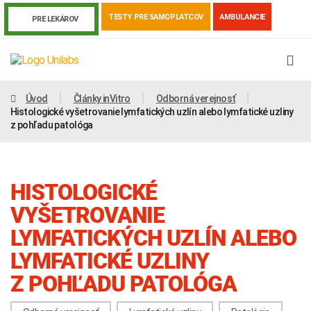
TESTY PRE SAMOPLATCOV
AMBULANCIE
PRE LEKÁROV
Úvod
Články inVitro
Odborná verejnosť
Histologické vyšetrovanie lymfatických uzlín alebo lymfatické uzliny
z pohľadu patológa
HISTOLOGICKÉ
VYŠETROVANIE
LYMFATICKÝCH UZLÍN ALEBO
LYMFATICKÉ UZLINY
Genetika
Covid-19
Žiadanky a tlačivá
Z POHĽADU PATOLÓGA
Výsledky vyšetrení
Kortizol
Odberová príručka