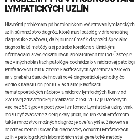
LYMFATICKÝCH UZLÍN
Hlavnými problémami pri histologickom vyšetrovaní lymfatických
uzlín sú množstvo diagnóz, ktoré musí patológ v diferenciálnej
diagnostike zvažovať, ďalej nutnosť mať k dispozícii špeciálne
diagnostické metódy a aj potreba korelácie s klinickými
informáciami a výsledkami iných laboratórnych metód. Častejšie
než v iných oblastiach patológie dochádzalo v nádorovej patológii
lymfatických uzlín k zmene klasifikačných systémov a zároveň
sa v priebehu času definovali nové diagnostické jednotky, čo
viedlo k nárastu ich počtu. V aktuálnej klasifikácii
hematopoetických nádorov a nádorov lymfoidných tkanív od
Svetovej zdravotníckej organizácie z roku 2017 je uvedených
viac než 50 typov a podtypov lymfómov. Lymfatické uzliny však
môžu byť zväčšené z celej škály príčin, nie len kvôli lymfómom,
takže množstvo možných diagnóz je oveľa vyššie. Zároveň sa
neodmysliteľnou súčasťou diagnostiky ochorení lymfatických
uzlín v patologických laboratóriách stali genetické metódy