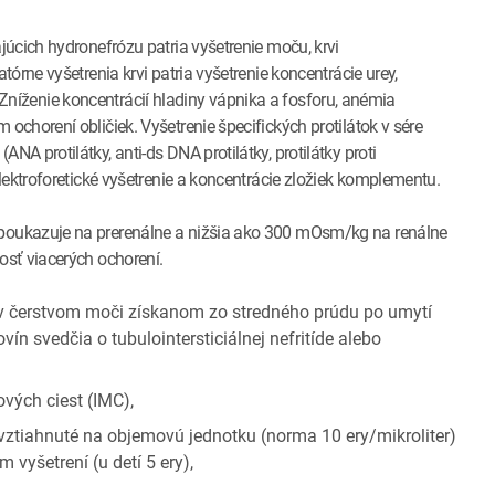
úcich hydronefrózu patria vyšetrenie moču, krvi
órne vyšetrenia krvi patria vyšetrenie koncentrácie urey,
n. Zníženie koncentrácií hladiny vápnika a fosforu, anémia
chorení obličiek. Vyšetrenie špecifických protilátok v sére
 protilátky, anti-ds DNA protilátky, protilátky proti
lektroforetické vyšetrenie a koncentrácie zložiek komplementu.
oukazuje na prerenálne a nižšia ako 300 mOsm/kg na renálne
sť viacerých ochorení.
 čerstvom moči získanom zo stredného prúdu po umytí
vín svedčia o tubulointersticiálnej nefritíde alebo
vých ciest (IMC),
ztiahnuté na objemovú jednotku (norma 10 ery/mikroliter)
 vyšetrení (u detí 5 ery),