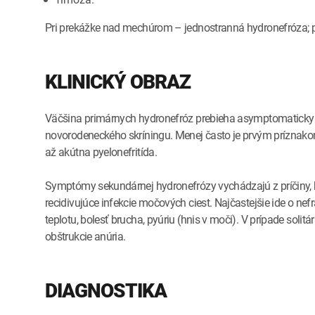
Pri prekážke nad mechúrom – jednostranná hydronefróza; p
KLINICKÝ OBRAZ
Väčšina primárnych hydronefróz prebieha asymptomaticky 
novorodeneckého skríningu. Menej často je prvým príznakom
až akútna pyelonefritída.
Symptómy sekundárnej hydronefrózy vychádzajú z príčiny, kto
recidivujúce infekcie močových ciest. Najčastejšie ide o nefra
teplotu, bolesť brucha, pyúriu (hnis v moči). V prípade soli
obštrukcie anúria.
DIAGNOSTIKA