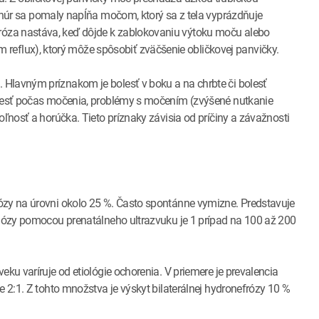
sa pomaly napĺňa močom, ktorý sa z tela vyprázdňuje
óza nastáva, keď dôjde k zablokovaniu výtoku moču alebo
flux), ktorý môže spôsobiť zväčšenie obličkovej panvičky.
Hlavným príznakom je bolesť v boku a na chrbte či bolesť
olesť počas močenia, problémy s močením (zvýšené nutkanie
oľnosť a horúčka. Tieto príznaky závisia od príčiny a závažnosti
ózy na úrovni okolo 25 %. Často spontánne vymizne. Predstavuje
gnózy pomocou prenatálneho ultrazvuku je 1 prípad na 100 až 200
eku varíruje od etiológie ochorenia. V priemere je prevalencia
e 2:1. Z tohto množstva je výskyt bilaterálnej hydronefrózy 10 %