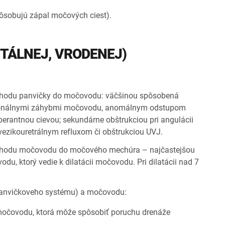
pôsobujú zápal močových ciest).
ITÁLNEJ, VRODENEJ)
prechodu panvičky do močovodu: väčšinou spôsobená
ryonálnymi záhybmi močovodu, anomálnym odstupom
erantnou cievou; sekundárne obštrukciou pri angulácii
vezikouretrálnym refluxom či obštrukciou UVJ.
 prechodu močovodu do močového mechúra – najčastejšou
odu, ktorý vedie k dilatácii močovodu. Pri dilatácii nad 7
panvičkoveho systému) a močovodu:
ti močovodu, ktorá môže spôsobiť poruchu drenáže