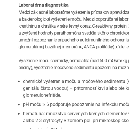
Laboratórna diagnostika
Medzi základné laboratórne vyšetrenia príznakov sprevádzaj
a bakteriologické vyšetrenie moču. Medzi odporúčané laborat
kreatinínu a draslíka v sére, krvný obraz, C-reaktívny proteí
a zvýšené hodnoty parathormónu svedčia skôr o chronickom o
umožní rozpoznanie prípadného autoimunitného ochorenia (ANA
glomerulárnej bazálnej membráne, ANCA protilátky), ďalej e
Vyšetrenie moču chemicky, osmolalita (nad 500 mOsm/kg p
príčiny), vyšetrenie močového sedimentu upozorní na možno
chemické vyšetrenie moču a močového sedimentu (v
genitálu čistou vodou) – prítomnosť krvi alebo bielko
glomerulonefritíde,
pH moču ≥ 6 podporuje podozrenie na infekciu močo
hematúria: množstvo červených krvných elementov v
alebo 2-3 erytrocyty v zornom poli pri mikroskopickom