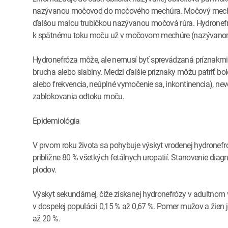
nazývanou močovod do močového mechúra. Močový mechúr 
ďalšou malou trubičkou nazývanou močová rúra. Hydronefr
k spätnému toku moču už v močovom mechúre (nazývanom re
Hydronefróza môže, ale nemusí byť sprevádzaná príznakmi. 
brucha alebo slabiny. Medzi ďalšie príznaky môžu patriť b
alebo frekvencia, neúplné vymočenie sa, inkontinencia), nev
zablokovania odtoku moču.
Epidemiológia
V prvom roku života sa pohybuje výskyt vrodenej hydronefr
približne 80 % všetkých fetálnych uropatií. Stanovenie dia
plodov.
Výskyt sekundárnej, čiže získanej hydronefrózy v adultnom v
v dospelej populácii 0,15 % až 0,67 %. Pomer mužov a žien j
až 20 %.