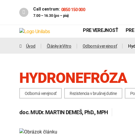
Call centrum:
0850 150 000
7.00 – 16.30 (po – pia)
PRE VEREJNOSŤ
PRE
Úvod
Články inVitro
Odborná verejnosť
Hyd
HYDRONEFRÓZA
Odborná verejnosť
Rezistencia v brušnej dutine
Po
doc. MUDr.
MARTIN DEMEŠ
, PhD., MPH
Genetika
Covid-19
INTOLERANCIA POTRAVÍN