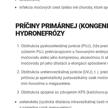
infekcia močových ciest (alebo iné choroby, ktoré s
PRÍČINY PRIMÁRNEJ (KONGEN
HYDRONEFRÓZY
Obštrukcia pyeloureterálnej junkcie (PUJ), čiže 
zúžením PUJ, pretrvávajúcimi a fixovanými emb
močovodu alebo jeho kompresiou, akcesórnou či ab
močovodu pri jeho dilatácii a elongácii spôsobené 
Obštrukcia ureterovezikálnej junkcie (UVJ), t. j.
príčinou je aperistaltický juxtavezikálny úsek močov
mm hovoríme o megauretere.
Obštrukcia spojená so zdvojením KPS (kalichovo-
ureterokéla (cystická dilatácia intravezikálnej čas
a následne vznik megaureteru),