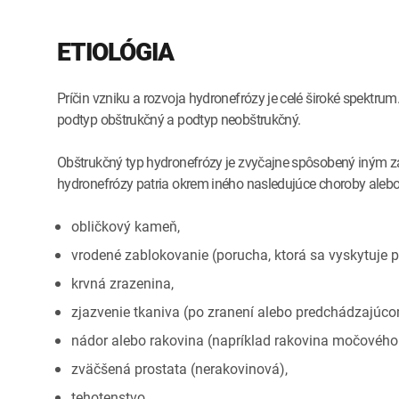
ETIOLÓGIA
Príčin vzniku a rozvoja hydronefrózy je celé široké spektr
podtyp obštrukčný a podtyp neobštrukčný.
Obštrukčný typ hydronefrózy je zvyčajne spôsobený iným z
hydronefrózy patria okrem iného nasledujúce choroby alebo 
obličkový kameň,
vrodené zablokovanie (porucha, ktorá sa vyskytuje pr
krvná zrazenina,
zjazvenie tkaniva (po zranení alebo predchádzajúco
nádor alebo rakovina (napríklad rakovina močového 
zväčšená prostata (nerakovinová),
tehotenstvo,