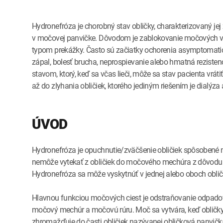
Hydronefróza je chorobný stav obličky, charakterizovaný 
v močovej panvičke. Dôvodom je zablokovanie močových v
typom prekážky. Často sú začiatky ochorenia asymptomatick
zápal, bolesť brucha, neprospievanie alebo hmatná rezisten
stavom, ktorý, keď sa včas lieči, môže sa stav pacienta vrá
až do zlyhania obličiek, ktorého jediným riešením je dialýza
ÚVOD
Hydronefróza je opuchnutie/zväčšenie obličiek spôsobené
nemôže vytekať z obličiek do močového mechúra z dôvodu
Hydronefróza sa môže vyskytnúť v jednej alebo oboch obli
Hlavnou funkciou močových ciest je odstraňovanie odpadov a
močový mechúr a močovú rúru. Moč sa vytvára, keď obličky f
zhromažďuje do časti obličiek nazývanej obličková panvičk