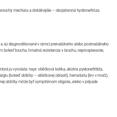
oruchy mechúra a distálnejšie – obojstranná hydronefróza.
a sú diagnostikované v rámci prenatálneho alebo postnatálneho
 bolesť brucha, hmatná rezistencia v bruchu, neprospievanie,
rá ju vyvolala: napr. obličková kolika, akútna pyelonefritída,
lgiu (bolesť obličky – obličkovej oblasti), hematúriu (krv v moči),
tárnej obličky môže byť symptómom oligúria, alebo v prípade