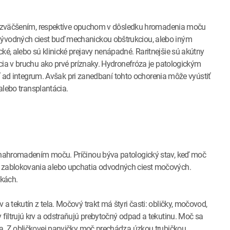
jej zväčšením, respektíve opuchom v dôsledku hromadenia moču
ývodných ciest buď mechanickou obštrukciou, alebo iným
é, alebo sú klinické prejavy nenápadné. Raritnejšie sú akútny
cia v bruchu ako prvé príznaky. Hydronefróza je patologickým
tiť ad integrum. Avšak pri zanedbaní tohto ochorenia môže vyústiť
 alebo transplantácia.
 nahromadením moču. Príčinou býva patologický stav, keď moč
 zablokovania alebo upchatia odvodných ciest močových.
čkách.
 tekutín z tela. Močový trakt má štyri časti: obličky, močovod,
iltrujú krv a odstraňujú prebytočný odpad a tekutinu. Moč sa
a. Z obličkovej panvičky moč prechádza úzkou trubičkou