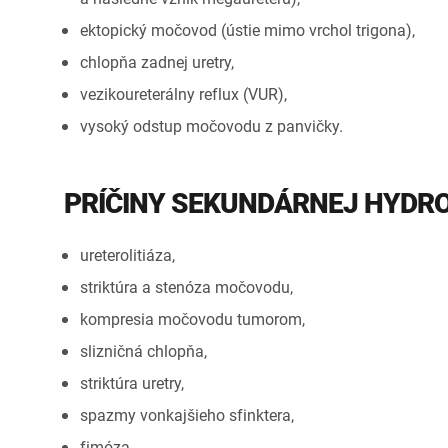
ektopický močovod (ústie mimo vrchol trigona),
chlopňa zadnej uretry,
vezikoureterálny reflux (VUR),
vysoký odstup močovodu z panvičky.
PRÍČINY SEKUNDÁRNEJ HYDR
ureterolitiáza,
striktúra a stenóza močovodu,
kompresia močovodu tumorom,
slizničná chlopňa,
striktúra uretry,
spazmy vonkajšieho sfinktera,
fimóza.