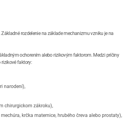
um. Základné rozdelenie na základe mechanizmu vzniku je na
ákladným ochorením alebo rizikovým faktorom. Medzi príčiny
rizikové faktory:
i narodení),
m chirurgickom zákroku),
mechúra, krčka maternice, hrubého čreva alebo prostaty),