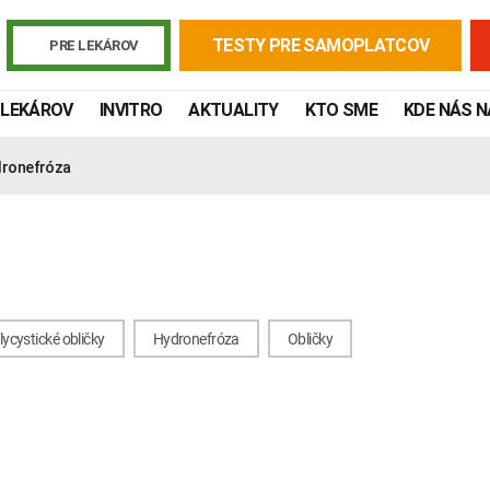
TESTY PRE SAMOPLATCOV
PRE LEKÁROV
 LEKÁROV
INVITRO
AKTUALITY
KTO SME
KDE NÁS 
ronefróza
lycystické obličky
Hydronefróza
Obličky
Žiadanky a tlačivá
Výsledky vyšetrení
Kortizol
Odberová
Lymská borelióza
Human papillomavirus (HPV)