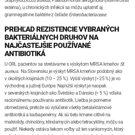
externa), u chronických infekcií sa môžu uplatniť aj
gramnegatívne baktérie z čeľade
Enterobacteriaceae
.
PREHĽAD REZISTENCIE VYBRANÝCH
BAKTERIÁLNYCH DRUHOV NA
NAJČASTEJŠIE POUŽÍVANÉ
ANTIBIOTIKÁ
U ORL pacientov sa stretávame s výskytom MRSA kmeňov
St.
aureus
. Na Slovensku je výskyt MRSA kmeňov podobný ako
v okolitých krajinách (10 – 25 %). Vyšší výskyt (> 25 %) je vo
východnej a južnej Európe. Najnižší výskyt je naopak
v severských krajinách ako Švédsko a Dánsko (< 5 %) vďaka
racionálnemu používaniu antibiotík. Liečba je pomerne
obmedzená, pretože sú vylúčené všetky betalaktámové
antibiotiká a karbapenémy. Ak sú tieto kmene citlivé na
makrolidy, chinolóny, klindamycín alebo tetracyklíny, môžu sa
použiť. Niekedy ostáva liekom voľby už len vankomycín, ktorý