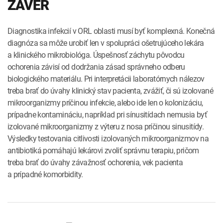
ZÁVER
Diagnostika infekcií v ORL oblasti musí byť komplexná. Konečná
diagnóza sa môže urobiť len v spolupráci ošetrujúceho lekára
a klinického mikrobiológa. Úspešnosť záchytu pôvodcu
ochorenia závisí od dodržania zásad správneho odberu
biologického materiálu. Pri interpretácii laboratórnych nálezov
treba brať do úvahy klinický stav pacienta, zvážiť, či sú izolované
mikroorganizmy príčinou infekcie, alebo ide len o kolonizáciu,
prípadne kontamináciu, napríklad pri sínusitídach nemusia byť
izolované mikroorganizmy z výteru z nosa príčinou sinusitídy.
Výsledky testovania citlivosti izolovaných mikroorganizmov na
antibiotiká pomáhajú lekárovi zvoliť správnu terapiu, pričom
treba brať do úvahy závažnosť ochorenia, vek pacienta
a prípadné komorbidity.