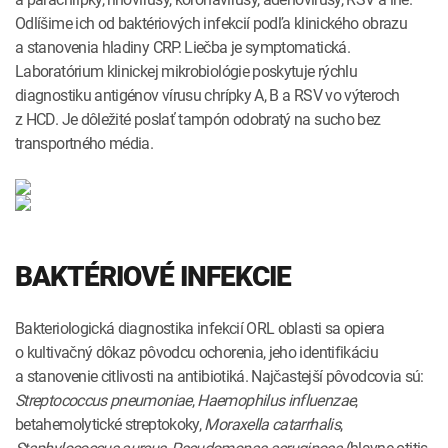
Odlíšime ich od baktériových infekcií podľa klinického obrazu
a stanovenia hladiny CRP. Liečba je symptomatická.
Laboratórium klinickej mikrobiológie poskytuje rýchlu
diagnostiku antigénov vírusu chrípky A, B a RSV vo výteroch
z HCD. Je dôležité poslať tampón odobratý na sucho bez
transportného média.
BAKTÉRIOVÉ INFEKCIE
Bakteriologická diagnostika infekcií ORL oblasti sa opiera
o kultivačný dôkaz pôvodcu ochorenia, jeho identifikáciu
a stanovenie citlivosti na antibiotiká. Najčastejší pôvodcovia sú:
Streptococcus pneumoniae
,
Haemophilus influenzae
,
betahemolytické streptokoky,
Moraxella catarrhalis
,
Staphylococcus aureus
,
Pseudomonas aeruginosa
(hlavne otitis