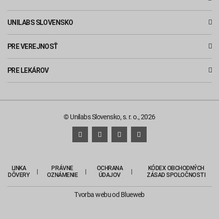
UNILABS SLOVENSKO
PRE VEREJNOSŤ
PRE LEKÁROV
© Unilabs Slovensko, s. r. o., 2026
LINKA
PRÁVNE
OCHRANA
KÓDEX OBCHODNÝCH
DÔVERY
OZNÁMENIE
ÚDAJOV
ZÁSAD SPOLOČNOSTI
Tvorba webu
od Blueweb