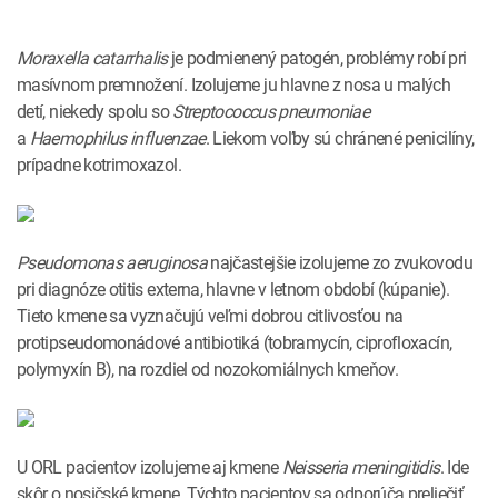
Moraxella
catarrhalis
je podmienený patogén, problémy robí pri
masívnom premnožení. Izolujeme ju hlavne z nosa u malých
detí, niekedy spolu so
Streptococcus
pneumoniae
a
Haemophilus
influenzae
. Liekom voľby sú chránené penicilíny,
prípadne kotrimoxazol.
Pseudomonas
aeruginosa
najčastejšie izolujeme zo zvukovodu
pri diagnóze otitis externa, hlavne v letnom období (kúpanie).
Tieto kmene sa vyznačujú veľmi dobrou citlivosťou na
protipseudomonádové antibiotiká (tobramycín, ciprofloxacín,
polymyxín B), na rozdiel od nozokomiálnych kmeňov.
U ORL pacientov izolujeme aj kmene
Neisseria meningitidis
. Ide
skôr o nosičské kmene. Týchto pacientov sa odporúča preliečiť,