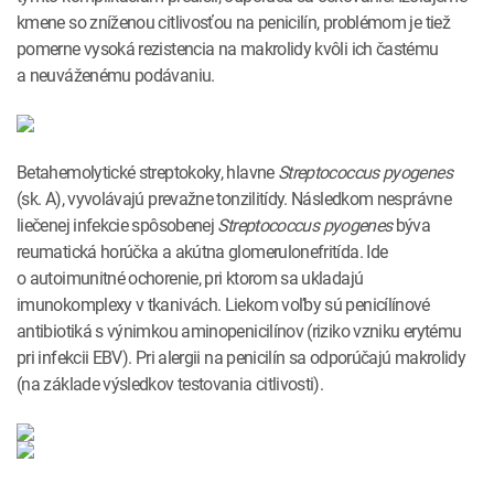
kmene so zníženou citlivosťou na penicilín, problémom je tiež
pomerne vysoká rezistencia na makrolidy kvôli ich častému
a neuváženému podávaniu.
Betahemolytické streptokoky, hlavne
Streptococcus
pyogenes
(sk. A), vyvolávajú prevažne tonzilitídy. Následkom nesprávne
liečenej infekcie spôsobenej
Streptococcus
pyogenes
býva
reumatická horúčka a akútna glomerulonefritída. Ide
o autoimunitné ochorenie, pri ktorom sa ukladajú
imunokomplexy v tkanivách. Liekom voľby sú penicílínové
antibiotiká s výnimkou aminopenicilínov (riziko vzniku erytému
pri infekcii EBV). Pri alergii na penicilín sa odporúčajú makrolidy
(na základe výsledkov testovania citlivosti).