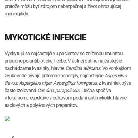
pretože môžu byť zdrojom nebezpečnej a život ohrozujúcej
meningitídy.
MYKOTICKÉ INFEKCIE
Vyskytujú sa najčastejšie u pacientov so zníženou imunitou,
prípadne po antibiotickej liečbe. V ústnej dutine najčastejšie
nachádzame kvasinky, hlavne
Candida
albicans
. Vo vonkajšom
zvukovode bývajú prítomné aspergily, najčastejšie
Aspergillus
flavus
,
Aspergillus
niger
,
Aspergillus
fumigatus
, z kvasiniek býva
často izolovaná
Candida
parapsilosis
. Liečba spočíva
v lokálnom, respektíve v celkovom podaní antimykotík, hlavne
azolových a polyénových preparátov.