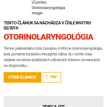
TENTO ČLÁNOK SA NACHÁDZA V ČÍSLE INVITRO
02/2016
OTORINOLARYNGOLÓGIA
Témou jedenásteho čísla časopisu inVitro je otorinolaryngológia,
teda pomerne rozsiahly chirurgický odbor. Aj v tomto čísle
nájdete množstvo praktických odborných článkov zameraných
na diagnostiku…
PDF
VÝBER ČLÁNKOV
ZDIEĽAJTE