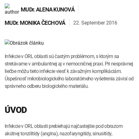
INTOLERANCIA POTRAVÍN
Lymská borelióza
MUDr.
ALENA KUNOVÁ
Human papillomavirus (HPV)
22. September 2016
MUDr.
MONIKA ČECHOVÁ
Infekcie v ORL oblasti sú častým problémom, s ktorým sa
stretávame v ambulantnej aj v nemocničnej praxi. Pri nesprávnej
liečbe môžu tieto infekcie viesť k závažným komplikáciám.
Úspešnosť mikrobiologického laboratórneho vyšetrenia závisí od
správneho odberu biologického materiálu.
ÚVOD
Infekcie v ORL oblasti prebiehajú najčastejšie pod obrazom
akútnej tonzilitídy (angína), nazofaryngitídy, sinusitídy,