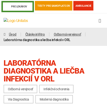
TESTY PRE SAMOPLATCOV
AMBULANCIE
PRE LEKÁROV
Úvod
Články inVitro
Odborná verejnosť
Laboratórna diagnostika a liečba infekcií v ORL
LABORATÓRNA
DIAGNOSTIKA A LIEČBA
INFEKCIÍ V ORL
Odborná verejnosť
Infekčné ochorenia
Genetika
Covid-19
Žiadanky a tlačivá
Via Diagnostica
Moderná diagnostika
Výsledky vyšetrení
Kortizol
Odberová príručka