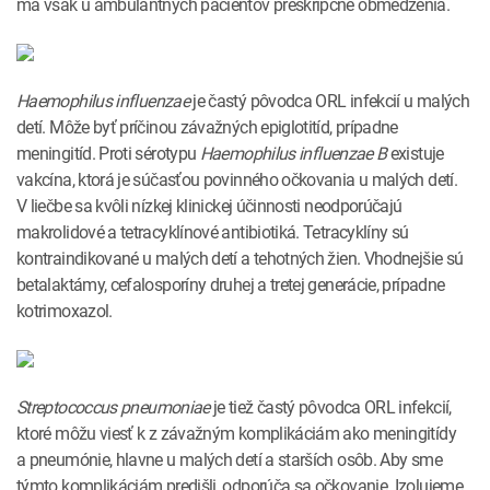
má však u ambulantných pacientov preskripčné obmedzenia.
Haemophilus
influenzae
je častý pôvodca ORL infekcií u malých
detí. Môže byť príčinou závažných epiglotitíd, prípadne
meningitíd. Proti sérotypu
Haemophilus
influenzae B
existuje
vakcína, ktorá je súčasťou povinného očkovania u malých detí.
V liečbe sa kvôli nízkej klinickej účinnosti neodporúčajú
makrolidové a tetracyklínové antibiotiká. Tetracyklíny sú
kontraindikované u malých detí a tehotných žien. Vhodnejšie sú
betalaktámy, cefalosporíny druhej a tretej generácie, prípadne
kotrimoxazol.
Streptococcus
pneumoniae
je tiež častý pôvodca ORL infekcií,
ktoré môžu viesť k z závažným komplikáciám ako meningitídy
a pneumónie, hlavne u malých detí a starších osôb. Aby sme
týmto komplikáciám predišli, odporúča sa očkovanie. Izolujeme