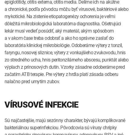
epiglotitídy, otitis externa, otitis media. Delíme ich na akútne
a chronické, podľa pôvodcu môžu byť vírusové, baktériové alebo
mykotické. Na zistenie etiopatogenézy ochorenia je veľmi
dôležitá mikrobiologická laboratórna diagnostika. Ošetrujúci
lekár musí vedieť posúdiť, aký materiál, akým spôsobom
a v akom čase treba odobrať a ako ho správne zaslať do
laboratória klinickej mikrobiológie. Odoberáme výtery z tonzíl,
faryngu, nosovej sliznice, výtery z vonkajšieho zvukovodu, hnis
zo stredného ucha, hnis peritonzilárneho abscesu, punktát alebo
výplach z prínosových dutín. Vzorky zásadne odoberáme pred
začatím ATB terapie. Pre výtery z hrdla platí zásada odberu
nalačno pred umytím zubov.
VÍRUSOVÉ INFEKCIE
Sú najčastejšie, majú sezónny charakter, bývajú komplikované
bakteriálnou superinfekciou. Pôvodcovia sú vírusy chrípky
a parachrípky, rinovírusy, koronavírusy, adenovírusy, RSV a iné.