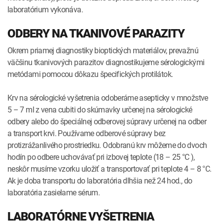
laboratórium vykonáva.
ODBERY NA TKANIVOVÉ PARAZITY
Okrem priamej diagnostiky bioptických materiálov, prevažnú
väčšinu tkanivových parazitov diagnostikujeme sérologickými
metódami pomocou dôkazu špecifických protilátok.
Krv na sérologické vyšetrenia odoberáme asepticky v množstve
5 – 7 ml z vena cubiti do skúmavky určenej na sérologické
odbery alebo do špeciálnej odberovej súpravy určenej na odber
a transport krvi. Používame odberové súpravy bez
protizrážanlivého prostriedku. Odobranú krv môžeme do dvoch
hodín po odbere uchovávať pri izbovej teplote (18 – 25 °C ),
neskôr musíme vzorku uložiť a transportovať pri teplote 4 – 8 °C.
Ak je doba transportu do laboratória dlhšia než 24 hod., do
laboratória zasielame sérum.
LABORATÓRNE VYŠETRENIA