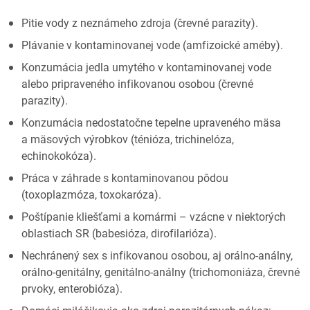
Pitie vody z neznámeho zdroja (črevné parazity).
Plávanie v kontaminovanej vode (amfizoické améby).
Konzumácia jedla umytého v kontaminovanej vode
alebo pripraveného infikovanou osobou (črevné
parazity).
Konzumácia nedostatočne tepelne upraveného mäsa
a mäsových výrobkov (ténióza, trichinelóza,
echinokokóza).
Práca v záhrade s kontaminovanou pôdou
(toxoplazmóza, toxokaróza).
Poštípanie kliešťami a komármi – vzácne v niektorých
oblastiach SR (babesióza, dirofilarióza).
Nechránený sex s infikovanou osobou, aj orálno-análny,
orálno-genitálny, genitálno-análny (trichomoniáza, črevné
prvoky, enterobióza).