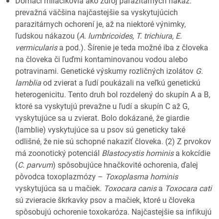
Domáci miláčikovia ako zdroj parazitárnych nákaz:
prevažná väčšina najčastejšie sa vyskytujúcich
parazitárnych ochorení je, až na niektoré výnimky,
ľudskou nákazou (
A. lumbricoides, T. trichiura, E.
vermicularis
a pod.). Šírenie je teda možné iba z človeka
na človeka či ľuďmi kontaminovanou vodou alebo
potravinami. Genetické výskumy rozličných izolátov
G.
lamblia
od zvierat a ľudí poukázali na veľkú genetickú
heterogenicitu. Tento druh bol rozdelený do skupín A a B,
ktoré sa vyskytujú prevažne u ľudí a skupín C až G,
vyskytujúce sa u zvierat. Bolo dokázané, že giardie
(lamblie) vyskytujúce sa u psov sú geneticky také
odlišné, že nie sú schopné nakaziť človeka. (2) Z prvokov
má zoonotický potenciál
Blastocystis hominis
a kokcídie
(
C. parvum
) spôsobujúce hnačkovité ochorenia, ďalej
pôvodca toxoplazmózy –
Toxoplasma hominis
vyskytujúca sa u mačiek.
Toxocara canis
a
Toxocara cati
sú zvieracie škrkavky psov a mačiek, ktoré u človeka
spôsobujú ochorenie toxokaróza. Najčastejšie sa infikujú