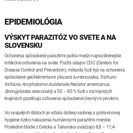
EPIDEMIOLÓGIA
VÝSKYT PARAZITÓZ VO SVETE A NA
SLOVENSKU
Ochorenia spôsobené parazitmi patria medzi najrozšírenejšie
infekčné ochorenia na svete. Podľa údajov CDC (Centers for
Disease Control and Prevention), miliarda ľudí trpí na ochorenia
spôsobené geohelmintami
(Ascaris lumbricoides, Trichuris
trichiura, Ancylostoma duodenale/Necator americanus,
Strongyloides stercoralis
) a 50 – 80 % ľudí v rozvojových
krajinách postihujú ochorenia spôsobené črevnými prvokmi.
Vo vyspelých štátoch je vďaka dobrej osobnej a potravinovej
hygiene riziko nakazenia humánnymi parazitmi menšie.
Posledné štúdie z Grécka a Talianska uvádzajú 8,8 – 11,4-