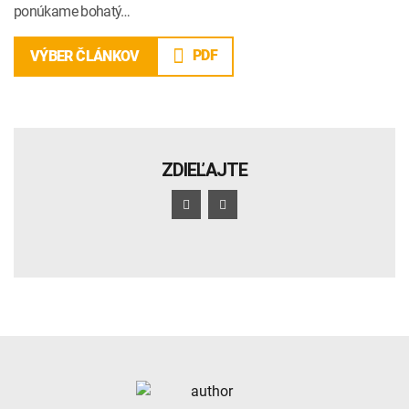
ponúkame bohatý…
PDF
VÝBER ČLÁNKOV
ZDIEĽAJTE