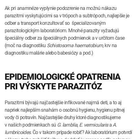
Ak pri anamnéze vyplynie podozrenie na možnú nákazu
parazitmi vyskytujúcimi sa v trópoch a subtrópoch, najlepšie je
odber a transport konzultovať so špecializovaným
parazitologickým laboratóriom. Mnohé parazity vyžadujú
špeciálny odber za špeciálnych podmienok a v určitom čase
(moč na diagnostiku
Schistosoma haematobium
, krv na
diagnostiku malárie alebo babesiózy a pod.)
EPIDEMIOLOGICKÉ OPATRENIA
PRI VÝSKYTE PARAZITÓZ
Parazitmi bývajú najčastejšie infikované najmä deti, a to aj
napriek najlepším snahám o osobnú hygienu, hygienu pitnej
vody či potravín. Najčastejšie druhy ktoré diagnostikujeme
v našich podmienkach sú
G. lamblia, E. vermicularis
a
A.
lumbricoides
. Čo v takom prípade robiť? Ak laboratórium potvrdí