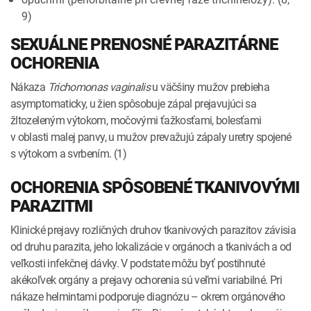
9)
SEXUÁLNE PRENOSNÉ PARAZITÁRNE
OCHORENIA
Nákaza
Trichomonas vaginalis
u väčšiny mužov prebieha
asymptomaticky, u žien spôsobuje zápal prejavujúci sa
žltozeleným výtokom, močovými ťažkosťami, bolesťami
v oblasti malej panvy, u mužov prevažujú zápaly uretry spojené
s výtokom a svrbením. (1)
OCHORENIA SPÔSOBENÉ TKANIVOVÝMI
PARAZITMI
Klinické prejavy rozličných druhov tkanivových parazitov závisia
od druhu parazita, jeho lokalizácie v orgánoch a tkanivách a od
veľkosti infekčnej dávky. V podstate môžu byť postihnuté
akékoľvek orgány a prejavy ochorenia sú veľmi variabilné. Pri
nákaze helmintami podporuje diagnózu – okrem orgánového