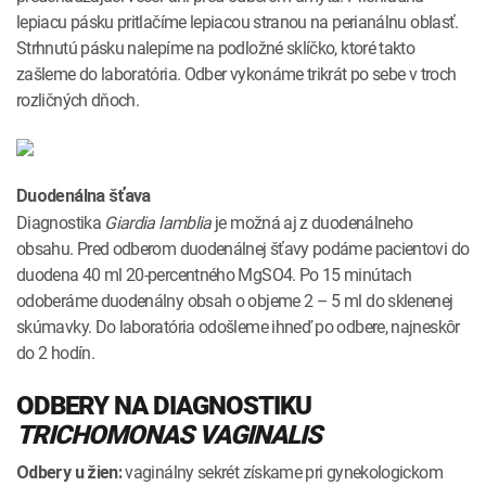
lepiacu pásku pritlačíme lepiacou stranou na perianálnu oblasť.
Strhnutú pásku nalepíme na podložné sklíčko, ktoré takto
zašleme do laboratória. Odber vykonáme trikrát po sebe v troch
rozličných dňoch.
Duodenálna šťava
Diagnostika
Giardia lamblia
je možná aj z duodenálneho
obsahu. Pred odberom duodenálnej šťavy podáme pacientovi do
duodena 40 ml 20-percentného MgSO4. Po 15 minútach
odoberáme duodenálny obsah o objeme 2 – 5 ml do sklenenej
skúmavky. Do laboratória odošleme ihneď po odbere, najneskôr
do 2 hodín.
ODBERY NA DIAGNOSTIKU
TRICHOMONAS VAGINALIS
vaginálny sekrét získame pri gynekologickom
Odbery u žien: