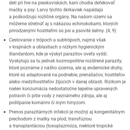
deti pri hre na pieskoviskách, kam chodia defekovať
mačky a psy. Larvy týchto škrkaviek napádajú
a poškodzujú rozličné orgány. Na našom území sa
môžeme stretnúť aj s nákazou echinokokami, ktorých
prirodzenými hostiteľmi sú psi a psovité šelmy. (4, 9)
Cestovanie v trópoch a subtrópoch, najmä však
v krajinách a oblastiach s nízkym hygienickým
štandardom, kde je výskyt parazitov oveľa vyšší.
Vyskytujú sa tu jednak kozmopolitne rozšírené parazity,
ktoré poznáme z nášho územia, ale aj endemické druhy,
ktoré sú adaptované na podnebie, prenášačov, hostiteľov
alebo medzihostiteľov žijúcich v danej oblasti. Rizikom je
nielen konzumácia nedostatočne tepelne upravených
potravín či pitie vody z neznámeho zdroja, ale aj
poštípanie komármi či iným hmyzom.
Prenos parazitárnych infekcií je možný aj kongenitálnym
prechodom z matky na plod, transfúziou
a transplantáciou (toxoplazmóza, niektoré tropické