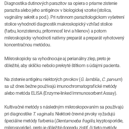
Diagnostika dutinových parazitov sa opiera o priame zistenie
parazita alebo jeho antigénov v biologickej vzorke (stolica,
vaginálny sekrét a pod.). Pri rutinnom parazitologickom vyšetrení
stolice vyhodnotí diagnostik makroskopický vzhľad stolice
(farbu, konzistenciu, prítomnosť krvi a hlienov) a potom
mikroskopicky vyhodnotí natívny preparát a preparát vyhotovený
koncentračnou metódou.
Mikroskopicky sa vyhodnocuje aj perianálny zlep, preto je
dôležité, aby sklíčko nebolo prekryté štítkom s údajmi pacienta.
Na zistenie antigénu niektorých prvokov (
G. lamblia., C. parvum
)
sa už dnes bežne používajú imunochromatografické metódy
alebo metóda ELISA (Enzyme-linked Immunosorbent Assay).
Kultivačné metódy s následným mikroskopovaním sa používajú
pri diagnostike
T. vaginalis
. Niektoré črevné prvoky vyžadujú
špeciálne metódy farbenia (
Dientamoeba fragilis
, kryptosporídie,
mikrosporídie), preto je dôležité dopredu zistiť, či tieto metódy