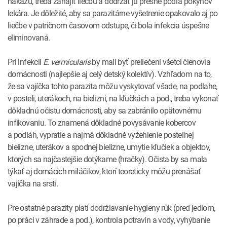
nákazu, treba zahájiť liečbu a dodržať ju presne podľa pokynov
lekára. Je dôležité, aby sa parazitárne vyšetrenie opakovalo aj po
liečbe v patričnom časovom odstupe, či bola infekcia úspešne
eliminovaná.
Pri infekcii
E. vermicularis
by mali byť preliečení všetci členovia
domácnosti (najlepšie aj celý detský kolektív). Vzhľadom na to,
že sa vajíčka tohto parazita môžu vyskytovať všade, na podlahe,
v posteli, uterákoch, na bielizni, na kľučkách a pod., treba vykonať
dôkladnú očistu domácnosti, aby sa zabránilo opätovnému
infikovaniu. To znamená dôkladné povysávanie kobercov
a podláh, vypratie a najmä dôkladné vyžehlenie posteľnej
bielizne, uterákov a spodnej bielizne, umytie kľučiek a objektov,
ktorých sa najčastejšie dotýkame (hračky). Očista by sa mala
týkať aj domácich miláčikov, ktorí teoreticky môžu prenášať
vajíčka na srsti.
Pre ostatné parazity platí dodržiavanie hygieny rúk (pred jedlom,
po práci v záhrade a pod.), kontrola potravín a vody, vyhýbanie