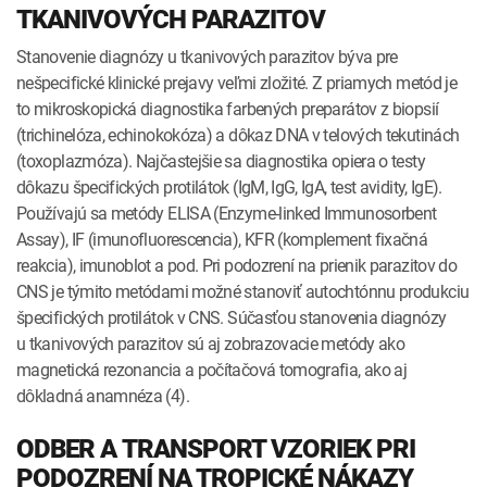
TKANIVOVÝCH PARAZITOV
Stanovenie diagnózy u tkanivových parazitov býva pre
nešpecifické klinické prejavy veľmi zložité. Z priamych metód je
to mikroskopická diagnostika farbených preparátov z biopsií
(trichinelóza, echinokokóza) a dôkaz DNA v telových tekutinách
(toxoplazmóza). Najčastejšie sa diagnostika opiera o testy
dôkazu špecifických protilátok (IgM, IgG, IgA, test avidity, IgE).
Používajú sa metódy ELISA (Enzyme-linked Immunosorbent
Assay), IF (imunofluorescencia), KFR (komplement fixačná
reakcia), imunoblot a pod. Pri podozrení na prienik parazitov do
CNS je týmito metódami možné stanoviť autochtónnu produkciu
špecifických protilátok v CNS. Súčasťou stanovenia diagnózy
u tkanivových parazitov sú aj zobrazovacie metódy ako
magnetická rezonancia a počítačová tomografia, ako aj
dôkladná anamnéza (4).
ODBER A TRANSPORT VZORIEK PRI
PODOZRENÍ NA TROPICKÉ NÁKAZY