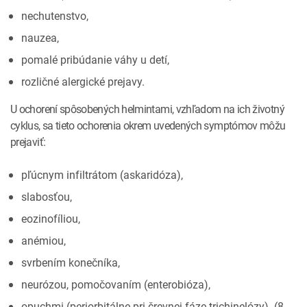
nechutenstvo,
nauzea,
pomalé pribúdanie váhy u detí,
rozličné alergické prejavy.
U ochorení spôsobených helmintami, vzhľadom na ich životný
cyklus, sa tieto ochorenia okrem uvedených symptómov môžu
prejaviť:
pľúcnym infiltrátom (askaridóza),
slabosťou,
eozinofíliou,
anémiou,
svrbením konečníka,
neurózou, pomočovaním (enterobióza),
opuchmi (periorbitálne pri črevnej fáze trichinelózy). (8,