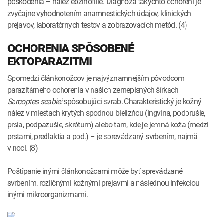
poškodenia – nález eozinofílie. Diagnóza takýchto ochorení je
zvyčajne vyhodnotením anamnestických údajov, klinických
prejavov, laboratórnych testov a zobrazovacích metód. (4)
OCHORENIA SPÔSOBENÉ
EKTOPARAZITMI
Spomedzi článkonožcov je najvýznamnejším pôvodcom
parazitárneho ochorenia v našich zemepisných šírkach
Sarcoptes scabiei
spôsobujúci svrab. Charakteristický je kožný
nález v miestach krytých spodnou bielizňou (ingvina, podbrušie,
prsia, podpazušie, skrótum) alebo tam, kde je jemná koža (medzi
prstami, predlaktia a pod.) – je sprevádzaný svrbením, najmä
v noci. (8)
Poštípanie inými článkonožcami môže byť sprevádzané
svrbením, rozličnými kožnými prejavmi a následnou infekciou
inými mikroorganizmami.