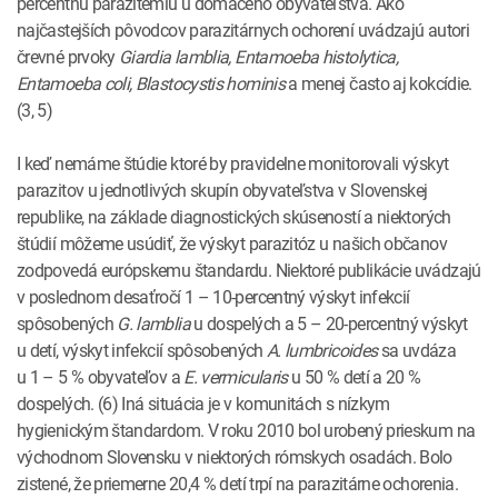
percentnú parazitémiu u domáceho obyvateľstva. Ako
najčastejších pôvodcov parazitárnych ochorení uvádzajú autori
črevné prvoky
Giardia lamblia, Entamoeba histolytica,
Entamoeba coli, Blastocystis hominis
a menej často aj kokcídie.
(3, 5)
I keď nemáme štúdie ktoré by pravidelne monitorovali výskyt
parazitov u jednotlivých skupín obyvateľstva v Slovenskej
republike, na základe diagnostických skúseností a niektorých
štúdií môžeme usúdiť, že výskyt parazitóz u našich občanov
zodpovedá európskemu štandardu. Niektoré publikácie uvádzajú
v poslednom desaťročí 1 – 10-percentný výskyt infekcií
spôsobených
G. lamblia
u dospelých a 5 – 20-percentný výskyt
u detí, výskyt infekcií spôsobených
A. lumbricoides
sa uvdáza
u 1 – 5 % obyvateľov a
E. vermicularis
u 50 % detí a 20 %
dospelých. (6) Iná situácia je v komunitách s nízkym
hygienickým štandardom. V roku 2010 bol urobený prieskum na
východnom Slovensku v niektorých rómskych osadách. Bolo
zistené, že priemerne 20,4 % detí trpí na parazitárne ochorenia.