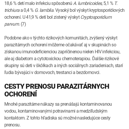
18,6 % detí malo infekciu spôsobenú
A. lumbricoides
, 5,1 %
T.
trichiura
a 0,4 %
G. lamblia
. Vysoký bol výskyt kryptosporídiových
ochorení. U 41,9 % detí bol zistený výskyt
Cryptosporidium
parvum
. (7)
Podobne ako v týchto rizikových komunitách, zvýšený výskyt
parazitárnych ochorení môžeme očakávať aj v skupinách so
získanou imunodeficienciou zapríčinenou nielen HIV infekciou,
ale aj diabetom a cytotoxickou chemoterapiou. Ďalšie rizikové
skupiny sú deti v škôlkach a iných sociálnych zariadeniach, starí
ľudia bývajúci v domovoch, trestanci a bezdomovci.
CESTY PRENOSU PARAZITÁRNYCH
OCHORENÍ
Mnohé parazitárne nákazy sa prenášajú kontaminovanou
vodou, kontaminovanými potravinami a medziľudským
kontaktom. Z tohto hľadiska sú možné nasledujúce cesty
prenosu.