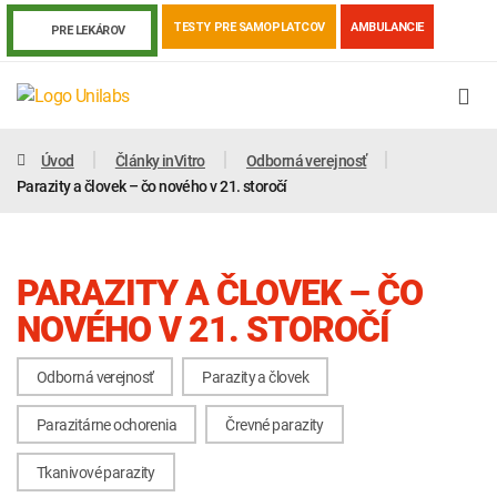
TESTY PRE SAMOPLATCOV
AMBULANCIE
PRE LEKÁROV
Úvod
Články inVitro
Odborná verejnosť
Parazity a človek – čo nového v 21. storočí
PARAZITY A ČLOVEK – ČO
NOVÉHO V 21. STOROČÍ
Odborná verejnosť
Parazity a človek
Genetika
Covid-19
Žiadanky a tlačivá
Parazitárne ochorenia
Črevné parazity
Výsledky vyšetrení
Kortizol
Odberová príručka
Tkanivové parazity