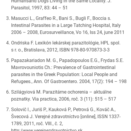
Humansand Dogs Living in the Same Locality. J.
Parasitol, 1997, 83: 44 – 51
Masucci L., Graffeo R., Bani S., Bugli F., Boccia s.
Intestinal Parasites in a Large Tatching Hospital, Italy
2006 – 2008, Eurosurveillance, Vo 16, Iss 24, june 2011
Ondriska F. Lexikón lekárskej parazitológie, HPL spol.
s r. o., Bratislava, 2012, ISBN 978-80-970873-3-3
Papazakariadon M. G., Papadopoulos E.G., Frydas S.E.
Mavrovouniotis Ch.: Prevalence of Gastrointestinal
parasites in the Greek Population: Local People and
Refugees., Ann. Of Gastroentero. 2004, 17(2): 194 – 198
Szilágyiová M. Parazitárne ochorenia – aktuálne
poznatky. Via practica, 2006, roč. 3 (11): 515 – 517
Solovič I., Juriš P., Kauková P., Petrová G., Kováč A.,
Švecová J. Verejné zdravotníctvo [online], ISSN 1337-
1789, 2011, roč. VIII., č. 2,
http:/www.verejnezdravotnictvo.sk