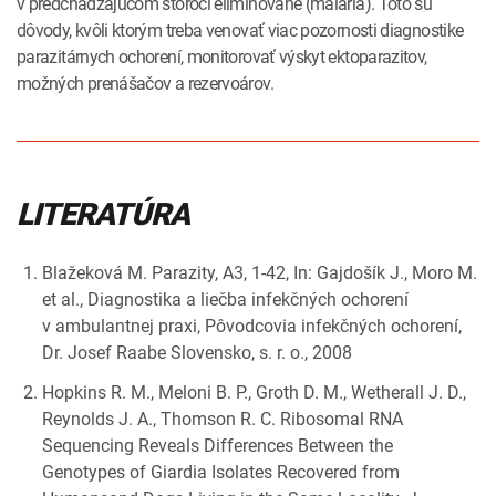
v predchádzajúcom storočí eliminované (malária). Toto sú
dôvody, kvôli ktorým treba venovať viac pozornosti diagnostike
parazitárnych ochorení, monitorovať výskyt ektoparazitov,
možných prenášačov a rezervoárov.
LITERATÚRA
Blažeková M. Parazity, A3, 1-42, In: Gajdošík J., Moro M.
et al., Diagnostika a liečba infekčných ochorení
v ambulantnej praxi, Pôvodcovia infekčných ochorení,
Dr. Josef Raabe Slovensko, s. r. o., 2008
Hopkins R. M., Meloni B. P., Groth D. M., Wetherall J. D.,
Reynolds J. A., Thomson R. C. Ribosomal RNA
Sequencing Reveals Differences Between the
Genotypes of Giardia Isolates Recovered from