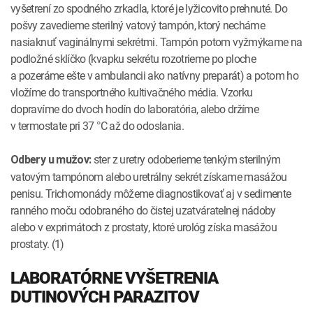
vyšetrení zo spodného zrkadla, ktoré je lyžicovito prehnuté. Do
pošvy zavedieme sterilný vatový tampón, ktorý necháme
nasiaknuť vaginálnymi sekrétmi. Tampón potom vyžmýkame na
podložné sklíčko (kvapku sekrétu rozotrieme po ploche
a pozeráme ešte v ambulancii ako natívny preparát) a potom ho
vložíme do transportného kultivačného média. Vzorku
dopravíme do dvoch hodín do laboratória, alebo držíme
v termostate pri 37 °C až do odoslania.
ster z uretry odoberieme tenkým sterilným
Odbery u mužov:
vatovým tampónom alebo uretrálny sekrét získame masážou
penisu. Trichomonády môžeme diagnostikovať aj v sedimente
ranného moču odobraného do čistej uzatváratelnej nádoby
alebo v exprimátoch z prostaty, ktoré urológ získa masážou
prostaty. (1)
LABORATÓRNE VYŠETRENIA
DUTINOVÝCH PARAZITOV