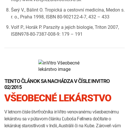
Šerý V., Bálint O. Tropická a cestovní medicína, Medon s.
r. o., Praha 1998, ISBN 80-902122-4-7, 432 – 433
Volf P., Horák P. Parazity a jejich biologie, Triton 2007,
ISBN978-80-7387-008-9: 179 – 191
TENTO ČLÁNOK SA NACHÁDZA V ČÍSLE INVITRO
02/2015
VŠEOBECNÉ LEKÁRSTVO
V letnom čísle štvrťročníka inVitro venovanému všeobecnému
lekárstvu sa v pútavom článku Ľuboša Fellnera dočítate o
lekárskej starostlivosti v Indii, Austrálii či na Kube. Zároveň vám