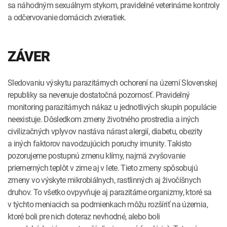
sa náhodným sexuálnym stykom, pravidelné veterinárne kontroly
a odčervovanie domácich zvieratiek.
ZÁVER
Sledovaniu výskytu parazitárnych ochorení na území Slovenskej
republiky sa nevenuje dostatočná pozornosť. Pravidelný
monitoring parazitárnych nákaz u jednotlivých skupín populácie
neexistuje. Dôsledkom zmeny životného prostredia a iných
civilizačných vplyvov nastáva nárast alergií, diabetu, obezity
a iných faktorov navodzujúcich poruchy imunity. Takisto
pozorujeme postupnú zmenu klímy, najmä zvyšovanie
priemerných teplôt v zime aj v lete. Tieto zmeny spôsobujú
zmeny vo výskyte mikrobiálnych, rastlinných aj živočíšnych
druhov. To všetko ovpyvňuje aj parazitárne organizmy, ktoré sa
v týchto meniacich sa podmienkach môžu rozšíriť na územia,
ktoré boli pre nich doteraz nevhodné, alebo boli