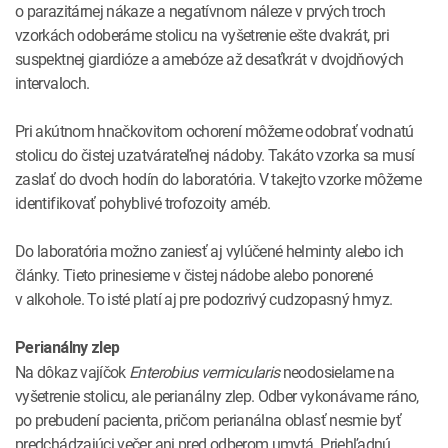
o parazitárnej nákaze a negatívnom náleze v prvých troch
vzorkách odoberáme stolicu na vyšetrenie ešte dvakrát, pri
suspektnej giardióze a amebóze až desaťkrát v dvojdňových
intervaloch.
Pri akútnom hnačkovitom ochorení môžeme odobrať vodnatú
stolicu do čistej uzatvárateľnej nádoby. Takáto vzorka sa musí
zaslať do dvoch hodín do laboratória. V takejto vzorke môžeme
identifikovať pohyblivé trofozoity améb.
Do laboratória možno zaniesť aj vylúčené helminty alebo ich
články. Tieto prinesieme v čistej nádobe alebo ponorené
v alkohole. To isté platí aj pre podozrivý cudzopasný hmyz.
Perianálny zlep
Na dôkaz vajíčok
Enterobius vermicularis
neodosielame na
vyšetrenie stolicu, ale perianálny zlep. Odber vykonávame ráno,
po prebudení pacienta, pričom perianálna oblasť nesmie byť
predchádzajúci večer ani pred odberom umytá. Priehľadnú