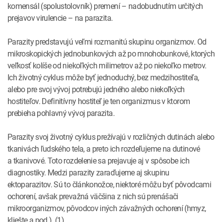
komensál (spolustolovník) premení – nadobudnutím určitých
prejavov virulencie – na parazita.
Parazity predstavujú veľmi rozmanitú skupinu organizmov. Od
mikroskopických jednobunkových až po mnohobunkové, ktorých
veľkosť kolíše od niekoľkých milimetrov až po niekoľko metrov.
Ich životný cyklus môže byť jednoduchý, bez medzihostiteľa,
alebo pre svoj vývoj potrebujú jedného alebo niekoľkých
hostiteľov. Definitívny hostiteľ je ten organizmus v ktorom
prebieha pohlavný vývoj parazita.
Parazity svoj životný cyklus prežívajú v rozličných dutinách alebo
tkanivách ľudského tela, a preto ich rozdeľujeme na dutinové
a tkanivové. Toto rozdelenie sa prejavuje aj v spôsobe ich
diagnostiky. Medzi parazity zaraďujeme aj skupinu
ektoparazitov. Sú to článkonožce, niektoré môžu byť pôvodcami
ochorení, avšak prevažná väčšina z nich sú prenášači
mikroorganizmov, pôvodcov iných závažných ochorení (hmyz,
kliešte a pod.). (1)