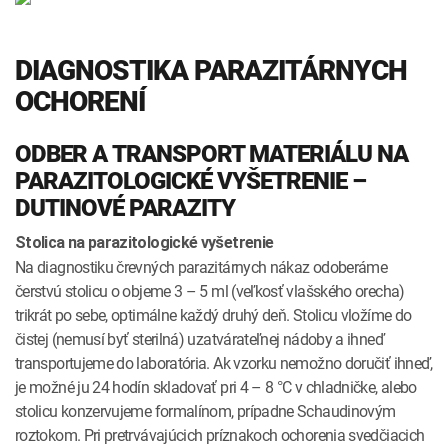
DIAGNOSTIKA PARAZITÁRNYCH
OCHORENÍ
ODBER A TRANSPORT MATERIÁLU NA
PARAZITOLOGICKÉ VYŠETRENIE –
DUTINOVÉ PARAZITY
Stolica na parazitologické vyšetrenie
Na diagnostiku črevných parazitárnych nákaz odoberáme
čerstvú stolicu o objeme 3 – 5 ml (veľkosť vlašského orecha)
trikrát po sebe, optimálne každý druhý deň. Stolicu vložíme do
čistej (nemusí byť sterilná) uzatvárateľnej nádoby a ihneď
transportujeme do laboratória. Ak vzorku nemožno doručiť ihneď,
je možné ju 24 hodín skladovať pri 4 – 8 °C v chladničke, alebo
stolicu konzervujeme formalínom, prípadne Schaudinovým
roztokom. Pri pretrvávajúcich príznakoch ochorenia svedčiacich