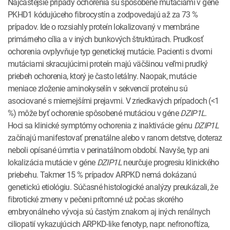
Najčastejšie prípady ochorenia sú spôsobené mutáciami v géne
PKHD1 kódujúceho fibrocystín a zodpovedajú až za 73 %
prípadov. Ide o rozsiahly proteín lokalizovaný v membráne
primárneho cília a v iných bunkových štruktúrach. Prudkosť
ochorenia ovplyvňuje typ genetickej mutácie. Pacienti s dvomi
mutáciami skracujúcimi proteín majú väčšinou veľmi prudký
priebeh ochorenia, ktorý je často letálny. Naopak, mutácie
meniace zloženie aminokyselín v sekvencií proteínu sú
asociované s miernejšími prejavmi. V zriedkavých prípadoch (<1
%) môže byť ochorenie spôsobené mutáciou v géne
DZIP1L
.
Hoci sa klinické symptómy ochorenia z inaktivácie génu
DZIP1L
začínajú manifestovať prenatálne alebo v ranom detstve, doteraz
neboli opísané úmrtia v perinatálnom období. Navyše, typ ani
lokalizácia mutácie v géne
DZIP1L
neurčuje progresiu klinického
priebehu. Takmer 15 % prípadov ARPKD nemá dokázanú
genetickú etiológiu. Súčasné histologické analýzy preukázali, že
fibrotické zmeny v pečeni prítomné už počas skorého
embryonálneho vývoja sú častým znakom aj iných renálnych
ciliopatií vykazujúcich ARPKD-like fenotyp, napr. nefronoftíza,