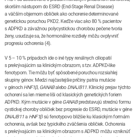
skorším nástupom do ESRD (End-Stage Renal Disease)
a väčším objemom obličiek ako ochorenie determinované
genetickou poruchou PKD2. Keďže viac ako 80 % pacientov
s ADPKD a závažnou polycystickou chorobou pečene tvoria
ženy, usudzuje sa, že hormonálne rozdiely môžu ovplyvniť
progresiu ochorenia (4).
V 5 – 10 % prípadoch ide o iné typy renálnych ciliopatií
s prekrývajúcim sa klinickým obrazom, s tzv. ADPKD-like
fenotypom. Tie môžu byť spôsobené poruchou rozsiahlej
skupiny génov. Medzi najčastejšie príčiny patria mutácie
v génoch
HNF1β
,
GANAB
alebo
DNAJB11
. Klinický prejav týchto
ochorení sa len mierne líši od klasických genetických foriem
ADPKD. Kým mutácie v géne
GANAB
predstavujú strednú formu
cystickej choroby obličiek bez progresie do ESRD, mutácie v géne
DNAJB11
a
HNF1β
sú fenotypovo bližšie ku klasickým formám
ochorenia, avšak bez typického zväčšenia obličiek. Ochorenia
s prekrývajúcim sa klinickým obrazom s ADPKD môžu vzniknúť