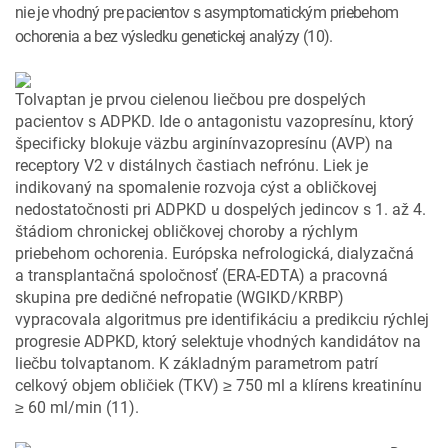
nie je vhodný pre pacientov s asymptomatickým priebehom
ochorenia a bez výsledku genetickej analýzy (10).
Tolvaptan je prvou cielenou liečbou pre dospelých
pacientov s ADPKD. Ide o antagonistu vazopresínu, ktorý
špecificky blokuje väzbu arginínvazopresínu (AVP) na
receptory V2 v distálnych častiach nefrónu. Liek je
indikovaný na spomalenie rozvoja cýst a obličkovej
nedostatočnosti pri ADPKD u dospelých jedincov s 1. až 4.
štádiom chronickej obličkovej choroby a rýchlym
priebehom ochorenia. Európska nefrologická, dialyzačná
a transplantačná spoločnosť (ERA-EDTA) a pracovná
skupina pre dedičné nefropatie (WGIKD/KRBP)
vypracovala algoritmus pre identifikáciu a predikciu rýchlej
progresie ADPKD, ktorý selektuje vhodných kandidátov na
liečbu tolvaptanom. K základným parametrom patrí
celkový objem obličiek (TKV) ≥ 750 ml a klírens kreatinínu
≥ 60 ml/min (11).