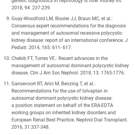
genetic diagnostics in nephrology is now. Kidney Int.
2018, 94: 237-239.
Guay-Woodford LM, Bissler JJ, Braun MC, et al.:
Consensus expert recommendations for the diagnosis
and management of autosomal recessive polycystic
kidney disease: report of an international conference. J
Pediatr. 2014, 165: 611- 617.
Chebib FT, Torres VE.: Recent advances in the
management of autosomal dominant polycystic kidney
disease. Clin J Am Soc Nephrol. 2018, 13: 1765-1776.
Gansevoort RT, Arici M, Benzing T, et al.:
Recommendations for the use of tolvaptan in
autosomal dominant polycystic kidney disease:
a position statement on behalf of the ERA-EDTA
working groups on inherited kidney disorders and
European Renal Best Practice. Nephrol Dial Transplant.
2016, 31:337-348.