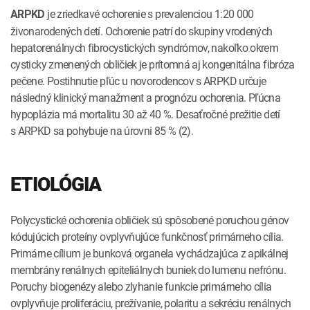
je zriedkavé ochorenie s prevalenciou 1:20 000
ARPKD
živonarodených detí. Ochorenie patrí do skupiny vrodených
hepatorenálnych fibrocystických syndrómov, nakoľko okrem
cysticky zmenených obličiek je prítomná aj kongenitálna fibróza
pečene. Postihnutie pľúc u novorodencov s ARPKD určuje
následný klinický manažment a prognózu ochorenia. Pľúcna
hypoplázia má mortalitu 30 až 40 %. Desaťročné prežitie detí
s ARPKD sa pohybuje na úrovni 85 % (2).
ETIOLÓGIA
Polycystické ochorenia obličiek sú spôsobené poruchou génov
kódujúcich proteíny ovplyvňujúce funkčnosť primárneho cília.
Primárne cílium je bunková organela vychádzajúca z apikálnej
membrány renálnych epiteliálnych buniek do lumenu nefrónu.
Poruchy biogenézy alebo zlyhanie funkcie primárneho cília
ovplyvňuje proliferáciu, prežívanie, polaritu a sekréciu renálnych