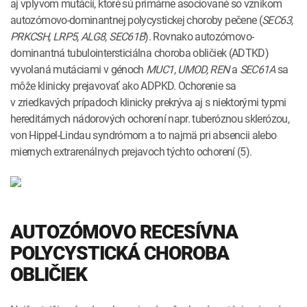
aj vplyvom mutácií, ktoré sú primárne asociované so vznikom
autozómovo-dominantnej polycystickej choroby pečene (
SEC63,
PRKCSH, LRP5, ALG8, SEC61B
). Rovnako autozómovo-
dominantná tubulointersticiálna choroba obličiek (ADTKD)
vyvolaná mutáciami v génoch
MUC1, UMOD, REN
a
SEC61A
sa
môže klinicky prejavovať ako ADPKD. Ochorenie sa
v zriedkavých prípadoch klinicky prekrýva aj s niektorými typmi
hereditárnych nádorových ochorení napr. tuberóznou sklerózou,
von Hippel-Lindau syndrómom a to najmä pri absencii alebo
miernych extrarenálnych prejavoch týchto ochorení (5).
AUTOZÓMOVO RECESÍVNA
POLYCYSTICKÁ CHOROBA
OBLIČIEK