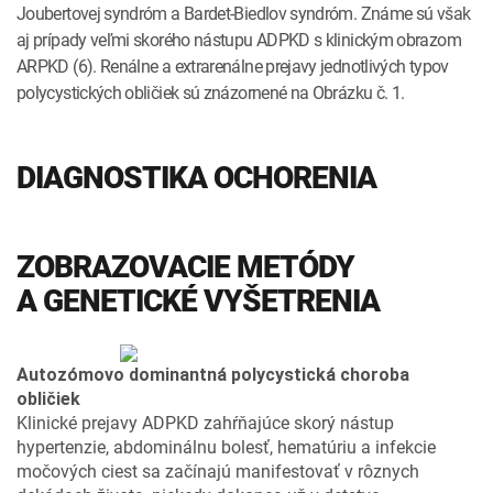
Joubertovej syndróm a Bardet-Biedlov syndróm. Známe sú však
aj prípady veľmi skorého nástupu ADPKD s klinickým obrazom
ARPKD (6). Renálne a extrarenálne prejavy jednotlivých typov
polycystických obličiek sú znázornené na Obrázku č. 1.
DIAGNOSTIKA OCHORENIA
ZOBRAZOVACIE METÓDY
A GENETICKÉ VYŠETRENIA
Autozómovo dominantná polycystická choroba
obličiek
Klinické prejavy ADPKD zahŕňajúce skorý nástup
hypertenzie, abdominálnu bolesť, hematúriu a infekcie
močových ciest sa začínajú manifestovať v rôznych