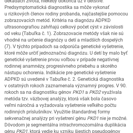
dekádach života, niekedy dokonca už v detstve.
Predsymptomatická diagnostika sa môže vykonať
u rizikových členov rodiny probanda, najčastejšie pomocou
zobrazovacích metód. Kritéria na diagnózu ADPKD
ultrasonografiou zahŕňajú celkový počet cýst v závislosti
od veku (Tabuľka č. 1). Zobrazovacie metódy však nie sú
vhodné na určenie diagnózy u detí a mladších dospelých
(7). V týchto prípadoch sa odporúča genetické vyšetrenie,
ktoré môže určiť jednoznačnú diagnózu. U detí by malo byť
genetické vyšetrenie prvou voľbou v prípade negatívnej
rodinnej anamnézy, progresívneho priebehu a skorého
nástupu ochorenia. Indikácie pre genetické vyšetrenie
ADPKD sú uvedené v Tabuľke č. 2. Genetická diagnostika
v ostatných rokoch zaznamenala významný progres. V 90.
rokoch sa na diagnostiku génov
PKD1
a
PKD2
využívala
metóda tzv. väzbovej analýzy, ktorá však bola časovo
veľmi náročná a vyžadovala vyšetrenie veľkého počtu
rodinných príslušníkov. Využitie štandardnej formy
sekvenačnej analýzy pri vyšetrení génu
PKD1
nie je možné.
Dôvodom je segmentálna intrachromozomálna duplikácia
génu
PKD1
, ktorá vedie ku vzniku šiestich pseudogénov