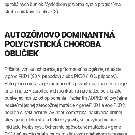
epiteliálnych buniek. Výsledkom je tvorba cýst a progresívna
strata obličkovej funkcie (3).
AUTOZÓMOVO DOMINANTNÁ
POLYCYSTICKÁ CHOROBA
OBLIČIEK
Príčinou vzniku ochorenia je prítomnosť patogénnej mutácie
v géne PKD1 (80 % prípadov) alebo PKD2 (10 % prípadov).
Patogénna mutácia je zárodočného pôvodu, čo znamená, že je
prítomná už v zárodočných bunkách a nachádza sa v každej
bunke jedinca už od oplodnenia. Pacienti s ADPKD sú zvyčajne
nositeľmi jednej zárodočnej mutácie v géne PKD1 alebo PKD2,
hoci ďalší sekundárny jav, napr. somatická inaktivácia druhej
alely génu, alebo strata heterozygozity, sú nevyhnutné pre
iniciáciu tvorby cýst. Ochorenia spôsobené mutáciou v géne
PKD1 sú asociované s prudším klinickým priebehom ochorenia,