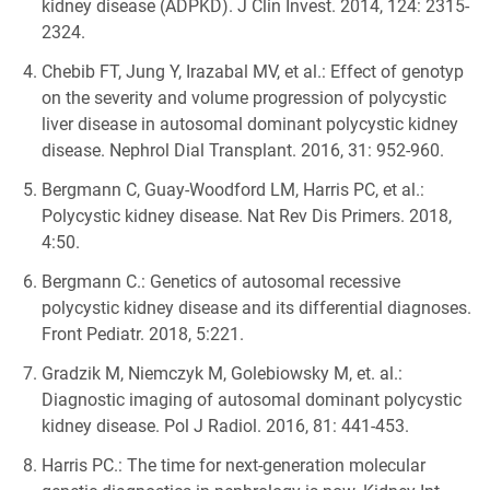
kidney disease (ADPKD). J Clin Invest. 2014, 124: 2315-
2324.
Chebib FT, Jung Y, Irazabal MV, et al.: Effect of genotyp
on the severity and volume progression of polycystic
liver disease in autosomal dominant polycystic kidney
disease. Nephrol Dial Transplant. 2016, 31: 952-960.
Bergmann C, Guay-Woodford LM, Harris PC, et al.:
Polycystic kidney disease. Nat Rev Dis Primers. 2018,
4:50.
Bergmann C.: Genetics of autosomal recessive
polycystic kidney disease and its differential diagnoses.
Front Pediatr. 2018, 5:221.
Gradzik M, Niemczyk M, Golebiowsky M, et. al.:
Diagnostic imaging of autosomal dominant polycystic
kidney disease. Pol J Radiol. 2016, 81: 441-453.
Harris PC.: The time for next-generation molecular