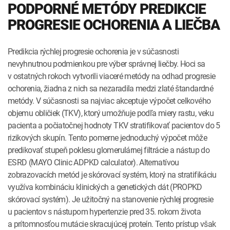
PODPORNÉ METÓDY PREDIKCIE
PROGRESIE OCHORENIA A LIEČBA
Predikcia rýchlej progresie ochorenia je v súčasnosti
nevyhnutnou podmienkou pre výber správnej liečby. Hoci sa
v ostatných rokoch vytvorili viaceré metódy na odhad progresie
ochorenia, žiadna z nich sa nezaradila medzi zlaté štandardné
metódy. V súčasnosti sa najviac akceptuje výpočet celkového
objemu obličiek (TKV), ktorý umožňuje podľa miery rastu, veku
pacienta a počiatočnej hodnoty TKV stratifikovať pacientov do 5
rizikových skupín. Tento pomerne jednoduchý výpočet môže
predikovať stupeň poklesu glomerulárnej filtrácie a nástup do
ESRD (MAYO Clinic ADPKD calculator). Alternatívou
zobrazovacích metód je skórovací systém, ktorý na stratifikáciu
využíva kombináciu klinických a genetických dát (PROPKD
skórovací systém). Je užitočný na stanovenie rýchlej progresie
u pacientov s nástupom hypertenzie pred 35. rokom života
a prítomnosťou mutácie skracujúcej proteín. Tento prístup však