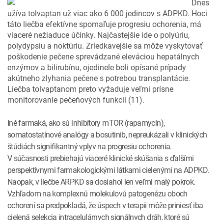
Dnes
užíva tolvaptan už viac ako 6 000 jedincov s ADPKD. Hoci
táto liečba efektívne spomaľuje progresiu ochorenia, má
viaceré nežiaduce účinky. Najčastejšie ide o polyúriu,
polydypsiu a noktúriu. Zriedkavejšie sa môže vyskytovať
poškodenie pečene sprevádzané eleváciou hepatálnych
enzýmov a bilirubínu, ojedinele boli opísané prípady
akútneho zlyhania pečene s potrebou transplantácie.
Liečba tolvaptanom preto vyžaduje veľmi prísne
monitorovanie pečeňových funkcií (11).
Iné farmaká, ako sú inhibítory mTOR (rapamycín),
somatostatínové analógy a bosutinib, nepreukázali v klinických
štúdiách signifikantný vplyv na progresiu ochorenia.
V súčasnosti prebiehajú viaceré klinické skúšania s ďalšími
perspektívnymi farmakologickými látkami cielenými na ADPKD.
Naopak, v liečbe ARPKD sa dosiahol len veľmi malý pokrok.
Vzhľadom na komplexnú molekulovú patogenézu oboch
ochorení sa predpokladá, že úspech v terapii môže priniesť iba
cielená selekcia intracelulárnych signálnych dráh, ktoré sú