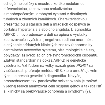
echogénne obličky s neostrou kortikomedulárnou
diferenciáciou, zachovanou renkulizáciou
s mnohopočetnými drobnými cystami v distálnych
tubuloch a zberných kanálikoch. Charakteristickou
prezentáciou u starších detí a mladších dospelých je
portálna hypertenzia alebo cholangitída. Diagnostika
ARPKD u novorodencov a detí sa opiera o výsledky
zobrazovacích vyšetrení, negatívnu rodinnú anamnézu
a chýbanie prídatných klinických znakov (abnormality
centrálneho nervového systému, oftalmologické nálezy,
polydaktýlia) svedčiacich pre syndromologickú ciliopatiu.
Zlatým štandardom na dôkaz ARPKD je genetické
vyšetrenie. Vzhľadom na veľký rozsah génu
PKHD1
sa
v súčasnosti preferuje metóda NGS, ktorá umožňuje veľmi
rýchlu a presnú genetickú diagnostiku. Navyše,
prostredníctvom tzv. panelového sekvenovania je možné
v jednej reakcii analyzovať celú skupinu génov a tak rozlíšiť
aj klinicky sa prekrývajúce ochorenia a syndrómy (9).