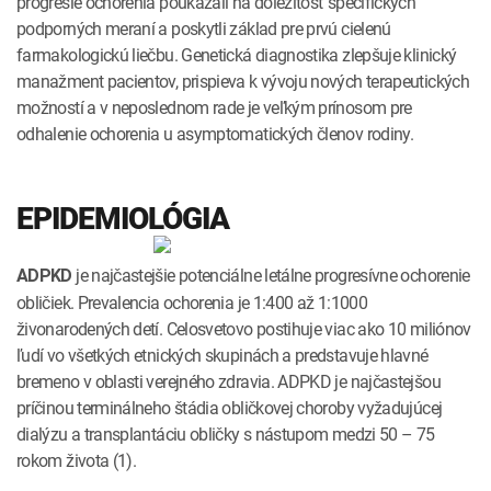
progresie ochorenia poukázali na dôležitosť špecifických
podporných meraní a poskytli základ pre prvú cielenú
farmakologickú liečbu. Genetická diagnostika zlepšuje klinický
manažment pacientov, prispieva k vývoju nových terapeutických
možností a v neposlednom rade je veľkým prínosom pre
odhalenie ochorenia u asymptomatických členov rodiny.
EPIDEMIOLÓGIA
je najčastejšie potenciálne letálne progresívne ochorenie
ADPKD
obličiek. Prevalencia ochorenia je 1:400 až 1:1000
živonarodených detí. Celosvetovo postihuje viac ako 10 miliónov
ľudí vo všetkých etnických skupinách a predstavuje hlavné
bremeno v oblasti verejného zdravia. ADPKD je najčastejšou
príčinou terminálneho štádia obličkovej choroby vyžadujúcej
dialýzu a transplantáciu obličky s nástupom medzi 50 – 75
rokom života (1).