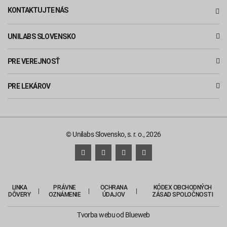
KONTAKTUJTE NÁS
UNILABS SLOVENSKO
PRE VEREJNOSŤ
PRE LEKÁROV
© Unilabs Slovensko, s. r. o., 2026
LINKA
PRÁVNE
OCHRANA
KÓDEX OBCHODNÝCH
DÔVERY
OZNÁMENIE
ÚDAJOV
ZÁSAD SPOLOČNOSTI
Tvorba webu
od Blueweb