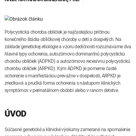
INTOLERANCIA POTRAVÍN
Lymská borelióza
Human papillomavirus (HPV)
Polycystická choroba obličiek je najčastejšou príčinou
konečného štádia obličkovej choroby u detí a dospelých. Na
základe genetickej etiológie a vzoru dedičnosti rozoznávame dva
hlavné typy ochorenia, autozómovo dominantnú polycystickú
chorobu obličiek (ADPKD) a autozómovo recesívnu polycystickú
chorobu obličiek (ARPKD). Kým ADPKD je pomerne časté
ochorenie s manifestáciou prevažne v dospelosti, ARPKD je
zriedkavá a prudká forma ochorenia s nástupom klinických
symptómov v perinatálnom období alebo v ranom detstve.
ÚVOD
Súčasné genetické a klinické výskumy zamerané na spomalenie