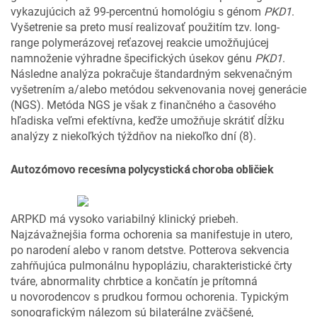
vykazujúcich až 99-percentnú homológiu s génom
PKD1
.
Vyšetrenie sa preto musí realizovať použitím tzv. long-
range polymerázovej reťazovej reakcie umožňujúcej
namnoženie výhradne špecifických úsekov génu
PKD1
.
Následne analýza pokračuje štandardným sekvenačným
vyšetrením a/alebo metódou sekvenovania novej generácie
(NGS). Metóda NGS je však z finančného a časového
hľadiska veľmi efektívna, keďže umožňuje skrátiť dĺžku
analýzy z niekoľkých týždňov na niekoľko dní (8).
Autozómovo recesívna polycystická choroba obličiek
ARPKD má vysoko variabilný klinický priebeh.
Najzávažnejšia forma ochorenia sa manifestuje in utero,
po narodení alebo v ranom detstve. Potterova sekvencia
zahŕňujúca pulmonálnu hypopláziu, charakteristické črty
tváre, abnormality chrbtice a končatín je prítomná
u novorodencov s prudkou formou ochorenia. Typickým
sonografickým nálezom sú bilaterálne zväčšené,