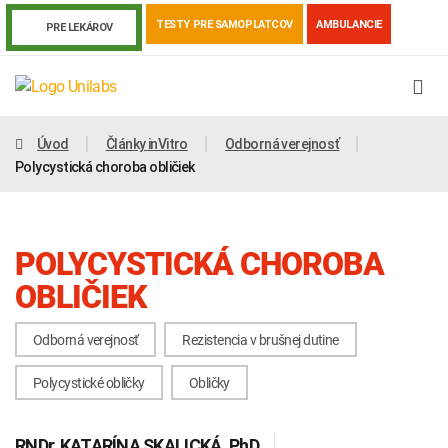
TESTY PRE SAMOPLATCOV
AMBULANCIE
PRE LEKÁROV
Úvod
Články inVitro
Odborná verejnosť
Polycystická choroba obličiek
POLYCYSTICKÁ CHOROBA
OBLIČIEK
Odborná verejnosť
Rezistencia v brušnej dutine
Genetika
Covid-19
Žiadanky a tlačivá
Polycystické obličky
Obličky
Výsledky vyšetrení
Kortizol
Odberová príručka
RNDr.
KATARÍNA SKALICKÁ
, PhD.