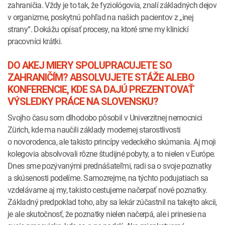
zahraničia. Vždy je to tak, že fyziológovia, znalí základných dejov
v organizme, poskytnú pohľad na našich pacientov z „inej
strany“. Dokážu opísať procesy, na ktoré sme my klinickí
pracovníci krátki.
DO AKEJ MIERY SPOLUPRACUJETE SO
ZAHRANIČÍM? ABSOLVUJETE STÁŽE ALEBO
KONFERENCIE, KDE SA DAJÚ PREZENTOVAŤ
VÝSLEDKY PRÁCE NA SLOVENSKU?
Svojho času som dlhodobo pôsobil v Univerzitnej nemocnici
Zürich, kde ma naučili základy modernej starostlivosti
o novorodenca, ale takisto princípy vedeckého skúmania. Aj moji
kolegovia absolvovali rôzne študijné pobyty, a to nielen v Európe.
Dnes sme pozývanými prednášateľmi, radi sa o svoje poznatky
a skúsenosti podelíme. Samozrejme, na týchto podujatiach sa
vzdelávame aj my, takisto cestujeme načerpať nové poznatky.
Základný predpoklad toho, aby sa lekár zúčastnil na takejto akcii,
je ale skutočnosť, že poznatky nielen načerpá, ale i prinesie na