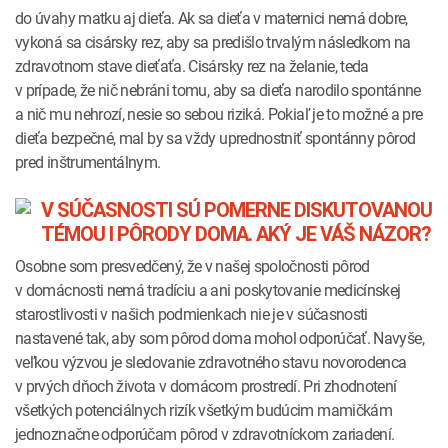
do úvahy matku aj dieťa. Ak sa dieťa v maternici nemá dobre,
vykoná sa cisársky rez, aby sa predišlo trvalým následkom na
zdravotnom stave dieťaťa. Cisársky rez na želanie, teda
v prípade, že nič nebráni tomu, aby sa dieťa narodilo spontánne
a nič mu nehrozí, nesie so sebou riziká. Pokiaľ je to možné a pre
dieťa bezpečné, mal by sa vždy uprednostniť spontánny pôrod
pred inštrumentálnym.
V SÚČASNOSTI SÚ POMERNE DISKUTOVANOU
TÉMOU I PÔRODY DOMA. AKÝ JE VÁŠ NÁZOR?
Osobne som presvedčený, že v našej spoločnosti pôrod
v domácnosti nemá tradíciu a ani poskytovanie medicínskej
starostlivosti v našich podmienkach nie je v súčasnosti
nastavené tak, aby som pôrod doma mohol odporúčať. Navyše,
veľkou výzvou je sledovanie zdravotného stavu novorodenca
v prvých dňoch života v domácom prostredí. Pri zhodnotení
všetkých potenciálnych rizík všetkým budúcim mamičkám
jednoznačne odporúčam pôrod v zdravotníckom zariadení.