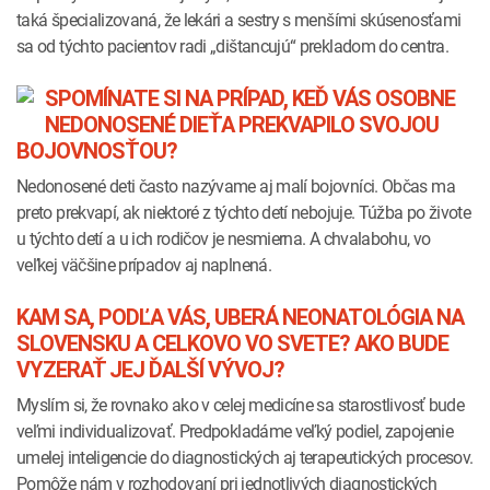
taká špecializovaná, že lekári a sestry s menšími skúsenosťami
sa od týchto pacientov radi „dištancujú“ prekladom do centra.
SPOMÍNATE SI NA PRÍPAD, KEĎ VÁS OSOBNE
NEDONOSENÉ DIEŤA PREKVAPILO SVOJOU
BOJOVNOSŤOU?
Nedonosené deti často nazývame aj malí bojovníci. Občas ma
preto prekvapí, ak niektoré z týchto detí nebojuje. Túžba po živote
u týchto detí a u ich rodičov je nesmierna. A chvalabohu, vo
veľkej väčšine prípadov aj naplnená.
KAM SA, PODĽA VÁS, UBERÁ NEONATOLÓGIA NA
SLOVENSKU A CELKOVO VO SVETE? AKO BUDE
VYZERAŤ JEJ ĎALŠÍ VÝVOJ?
Myslím si, že rovnako ako v celej medicíne sa starostlivosť bude
veľmi individualizovať. Predpokladáme veľký podiel, zapojenie
umelej inteligencie do diagnostických aj terapeutických procesov.
Pomôže nám v rozhodovaní pri jednotlivých diagnostických