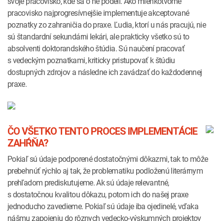
svoje pracovisko, kde sa o ne podelí. Ako mienkotvorné
pracovisko najprogresívnejšie implementuje akceptované
poznatky zo zahraničia do praxe. Ľudia, ktorí u nás pracujú, nie
sú štandardní sekundárni lekári, ale prakticky všetko sú to
absolventi doktorandského štúdia. Sú naučení pracovať
s vedeckým poznatkami, kriticky pristupovať k štúdiu
dostupných zdrojov a následne ich zavádzať do každodennej
praxe.
ČO VŠETKO TENTO PROCES IMPLEMENTÁCIE
ZAHŔŇA?
Pokiaľ sú údaje podporené dostatočnými dôkazmi, tak to môže
prebehnúť rýchlo aj tak, že problematiku podloženú literárnym
prehľadom prediskutujeme. Ak sú údaje relevantné,
s dostatočnou kvalitou dôkazu, potom ich do našej praxe
jednoducho zavedieme. Pokiaľ sú údaje iba ojedinelé, vďaka
nášmu zapojeniu do rôznych vedecko-výskumných projektov