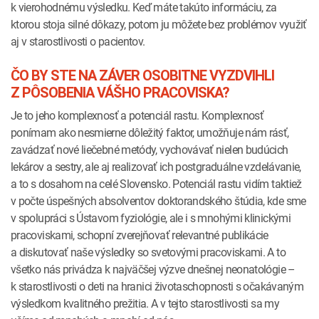
k vierohodnému výsledku. Keď máte takúto informáciu, za
ktorou stoja silné dôkazy, potom ju môžete bez problémov využiť
aj v starostlivosti o pacientov.
ČO BY STE NA ZÁVER OSOBITNE VYZDVIHLI
Z PÔSOBENIA VÁŠHO PRACOVISKA?
Je to jeho komplexnosť a potenciál rastu. Komplexnosť
ponímam ako nesmierne dôležitý faktor, umožňuje nám rásť,
zavádzať nové liečebné metódy, vychovávať nielen budúcich
lekárov a sestry, ale aj realizovať ich postgraduálne vzdelávanie,
a to s dosahom na celé Slovensko. Potenciál rastu vidím taktiež
v počte úspešných absolventov doktorandského štúdia, kde sme
v spolupráci s Ústavom fyziológie, ale i s mnohými klinickými
pracoviskami, schopní zverejňovať relevantné publikácie
a diskutovať naše výsledky so svetovými pracoviskami. A to
všetko nás privádza k najväčšej výzve dnešnej neonatológie –
k starostlivosti o deti na hranici životaschopnosti s očakávaným
výsledkom kvalitného prežitia. A v tejto starostlivosti sa my