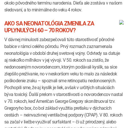
okolo pôvodného termínu narodenia. Dieťa ale zostáva v našom
sledovaní, a to minimálne do veku 4 rokov.
AKO SA NEONATOLÓGIA ZMENILA ZA
UPLYNULÝCH 60 – 70 ROKOV?
V dávnej minulosti zabezpečovali túto starostlivosť pôrodné
babice v rámci celého pôrodu. Prvý rozmach zaznamenala
neonatológia v období druhej svetovej vojny. Odvtedy sa datuje
aj niekoľko míľnikov v jej vývoji. V 50. rokoch sa zistilo, že
nedonoseným novorodencom, ktorým podávali kyslík, sa síce
zlepšilo prežívanie, no v neskoršom veku to malo za následok
poškodenie zraku – spoznali sme retinopatiu nedonosených.
Pochopili sme, že aj kyslík je liek, avšak v určitých situáciách
býva toxický. Ďalší prelom v starostlivosti o novorodencov nastal
v 70. rokoch, keď Američan George Gregory skonštruoval tzv.
Gregoryho box, čo bol základ využitia pretlaku v dýchacích
cestách – neinvazívnej ventilačnej podpory (CPAP). V 80. rokoch
sa začal v liečbe využívať surfaktant – či už prirodzený, alebo