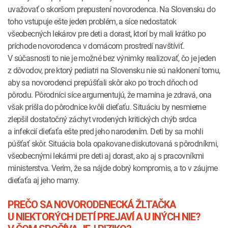
uvažovať o skoršom prepustení novorodenca. Na Slovensku do
toho vstupuje ešte jeden problém, a síce nedostatok
všeobecných lekárov pre deti a dorast, ktorí by mali krátko po
príchode novorodenca v domácom prostredí navštíviť.
V súčasnosti to nie je možné bez výnimky realizovať, čo je jeden
z dôvodov, pre ktorý pediatri na Slovensku nie sú naklonení tomu,
aby sa novorodenci prepúšťali skôr ako po troch dňoch od
pôrodu. Pôrodníci síce argumentujú, že mamina je zdravá, ona
však prišla do pôrodnice kvôli dieťaťu. Situáciu by nesmierne
zlepšil dostatočný záchyt vrodených kritických chýb srdca
a infekcií dieťaťa ešte pred jeho narodením. Deti by sa mohli
púšťať skôr. Situácia bola opakovane diskutovaná s pôrodníkmi,
všeobecnými lekármi pre deti aj dorast, ako aj s pracovníkmi
ministerstva. Verím, že sa nájde dobrý kompromis, a to v záujme
dieťaťa aj jeho mamy.
PREČO SA N
OVORODENECKÁ ŽLTAČKA
U NIEKTORÝCH DETÍ PREJAVÍ A U INÝCH NIE?