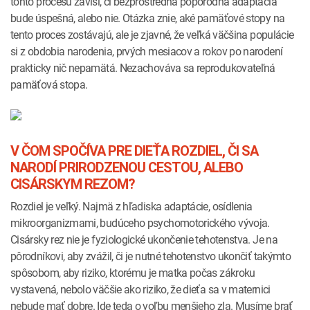
tohto procesu závisí, či bezprostredná popôrodná adaptácia
bude úspešná, alebo nie. Otázka znie, aké pamäťové stopy na
tento proces zostávajú, ale je zjavné, že veľká väčšina populácie
si z obdobia narodenia, prvých mesiacov a rokov po narodení
prakticky nič nepamätá. Nezachováva sa reprodukovateľná
pamäťová stopa.
V ČOM SPOČÍVA PRE DIEŤA ROZDIEL, ČI SA
NARODÍ PRIRODZENOU CESTOU, ALEBO
CISÁRSKYM REZOM?
Rozdiel je veľký. Najmä z hľadiska adaptácie, osídlenia
mikroorganizmami, budúceho psychomotorického vývoja.
Cisársky rez nie je fyziologické ukončenie tehotenstva. Je na
pôrodníkovi, aby zvážil, či je nutné tehotenstvo ukončiť takýmto
spôsobom, aby riziko, ktorému je matka počas zákroku
vystavená, nebolo väčšie ako riziko, že dieťa sa v maternici
nebude mať dobre. Ide teda o voľbu menšieho zla. Musíme brať