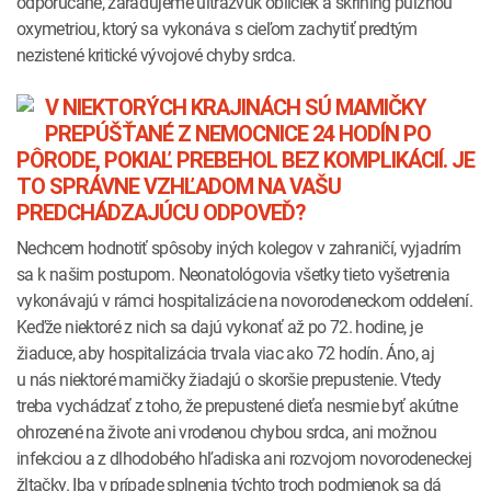
odporúčané, zaraďujeme ultrazvuk obličiek a skríning pulznou
oxymetriou, ktorý sa vykonáva s cieľom zachytiť predtým
nezistené kritické vývojové chyby srdca.
V NIEKTORÝCH KRAJINÁCH SÚ MAMIČKY
PREPÚŠŤANÉ Z NEMOCNICE 24 HODÍN PO
PÔRODE, POKIAĽ PREBEHOL BEZ KOMPLIKÁCIÍ. JE
TO SPRÁVNE VZHĽADOM NA VAŠU
PREDCHÁDZAJÚCU ODPOVEĎ?
Nechcem hodnotiť spôsoby iných kolegov v zahraničí, vyjadrím
sa k našim postupom. Neonatológovia všetky tieto vyšetrenia
vykonávajú v rámci hospitalizácie na novorodeneckom oddelení.
Keďže niektoré z nich sa dajú vykonať až po 72. hodine, je
žiaduce, aby hospitalizácia trvala viac ako 72 hodín. Áno, aj
u nás niektoré mamičky žiadajú o skoršie prepustenie. Vtedy
treba vychádzať z toho, že prepustené dieťa nesmie byť akútne
ohrozené na živote ani vrodenou chybou srdca, ani možnou
infekciou a z dlhodobého hľadiska ani rozvojom novorodeneckej
žltačky. Iba v prípade splnenia týchto troch podmienok sa dá