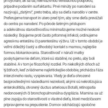
pri dýchaní, ak sa dá, neinvazívnou ventilačnou podporou,
prípadne podaním surfaktantu. Prvé minúty po narodení sa
nazývajú „zlatými“, preto treba, aby sa dieťa narodilo v centre.
Preferujeme transport in utero pred tým, aby sme dieťa prevážali
do centra po narodení. Po pôrode šetrným prístupom
a adekvátnou starostlivosťou minimalizujeme možné neskoré
následky. Bojujeme proti často prítomnej infekcii, ordinujeme
agresívnu enterálnu či parenterálnu výživu. Už v tomto období je
veľmi dôležitý častý a dlhodobý kontakt s mamou, najlepšie
formou klokankovania. Starostlivosť v náručí matky
poskytujeme nie deťom, ktoré sú stabilné, no preto, aby boli
stabilné. A v tom je filozofický rozdiel. Po niekoľkých dňoch až
týždňoch, keď zvládneme najkritickejšie obdobie, prichádza fáza
intenzívneho rastu, vyspievania. Vtedy je dieťa ohrozené
bezprostrednými následkami nezrelosti, akými sú nekrotizujúca
enterokolitída, otvorený ductus arteriosus Botalli, retinopatia
nedonosených či bronchopulmonálna dysplázia. Mamina sa už
plne zapája do starostlivosti o vlastné dieťa, ktoré medzičasom
pripravujeme na prepustenie. Domov odchádzajú spoločne