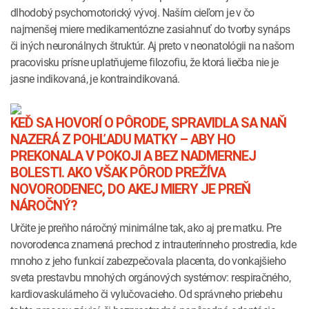
dlhodobý psychomotorický vývoj. Naším cieľom je v čo
najmenšej miere medikamentózne zasiahnuť do tvorby synáps
či iných neuronálnych štruktúr. Aj preto v neonatológii na našom
pracovisku prísne uplatňujeme filozofiu, že ktorá liečba nie je
jasne indikovaná, je kontraindikovaná.
KEĎ SA HOVORÍ O PÔRODE, SPRAVIDLA SA NAŇ
NAZERÁ Z POHĽADU MATKY – ABY HO
PREKONALA V POKOJI A BEZ NADMERNEJ
BOLESTI. AKO VŠAK PÔROD PREŽÍVA
NOVORODENEC, DO AKEJ MIERY JE PREŇ
NÁROČNÝ?
Určite je preňho náročný minimálne tak, ako aj pre matku. Pre
novorodenca znamená prechod z intrauterínneho prostredia, kde
mnoho z jeho funkcií zabezpečovala placenta, do vonkajšieho
sveta prestavbu mnohých orgánových systémov: respiračného,
kardiovaskulárneho či vylučovacieho. Od správneho priebehu