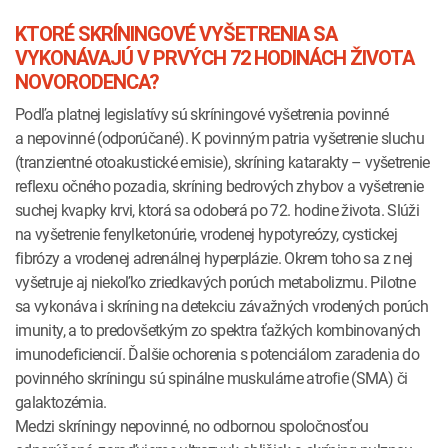
KTORÉ SKRÍNINGOVÉ VYŠETRENIA SA
VYKONÁVAJÚ V PRVÝCH 72 HODINÁCH ŽIVOTA
NOVORODENCA?
Podľa platnej legislatívy sú skríningové vyšetrenia povinné
a nepovinné (odporúčané). K povinným patria vyšetrenie sluchu
(tranzientné otoakustické emisie), skríning katarakty – vyšetrenie
reflexu očného pozadia, skríning bedrových zhybov a vyšetrenie
suchej kvapky krvi, ktorá sa odoberá po 72. hodine života. Slúži
na vyšetrenie fenylketonúrie, vrodenej hypotyreózy, cystickej
fibrózy a vrodenej adrenálnej hyperplázie. Okrem toho sa z nej
vyšetruje aj niekoľko zriedkavých porúch metabolizmu. Pilotne
sa vykonáva i skríning na detekciu závažných vrodených porúch
imunity, a to predovšetkým zo spektra ťažkých kombinovaných
imunodeficiencií. Ďalšie ochorenia s potenciálom zaradenia do
povinného skríningu sú spinálne muskulárne atrofie (SMA) či
galaktozémia.
Medzi skríningy nepovinné, no odbornou spoločnosťou