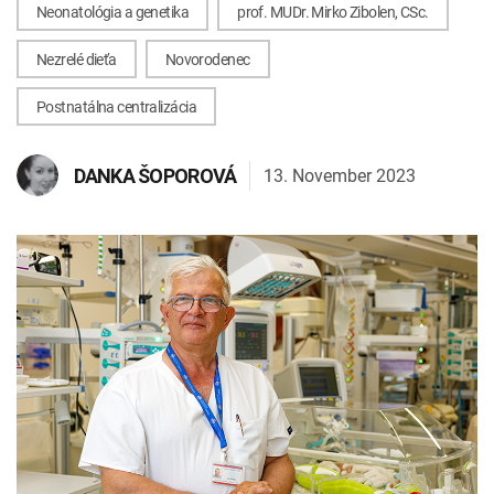
Neonatológia a genetika
prof. MUDr. Mirko Zibolen, CSc.
INTOLERANCIA POTRAVÍN
Lymská borelióza
Nezrelé dieťa
Novorodenec
Human papillomavirus (HPV)
Postnatálna centralizácia
13. November 2023
DANKA ŠOPOROVÁ