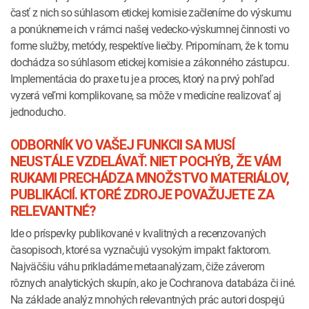
časť z nich so súhlasom etickej komisie začleníme do výskumu
a ponúkneme ich v rámci našej vedecko-výskumnej činnosti vo
forme služby, metódy, respektíve liečby. Pripomínam, že k tomu
dochádza so súhlasom etickej komisie a zákonného zástupcu.
Implementácia do praxe tu je a proces, ktorý na prvý pohľad
vyzerá veľmi komplikovane, sa môže v medicíne realizovať aj
jednoducho.
ODBORNÍK VO VAŠEJ FUNKCII SA MUSÍ
NEUSTÁLE VZDELÁVAŤ. NIET POCHÝB, ŽE VÁM
RUKAMI PRECHÁDZA MNOŽSTVO MATERIÁLOV,
PUBLIKÁCIÍ. KTORÉ ZDROJE POVAŽUJETE ZA
RELEVANTNÉ?
Ide o príspevky publikované v kvalitných a recenzovaných
časopisoch, ktoré sa vyznačujú vysokým impakt faktorom.
Najväčšiu váhu prikladáme metaanalýzam, čiže záverom
rôznych analytických skupín, ako je Cochranova databáza či iné.
Na základe analýz mnohých relevantných prác autori dospejú