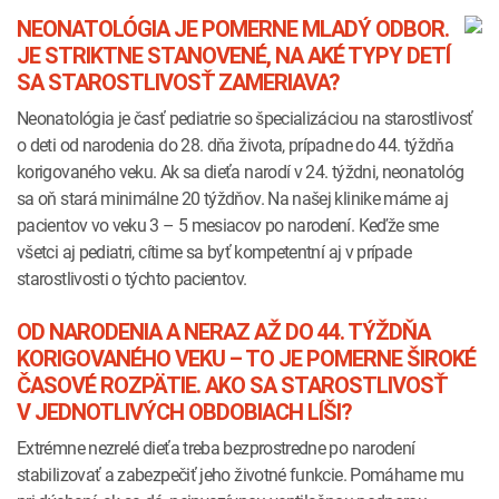
NEONATOLÓGIA JE POMERNE MLADÝ ODBOR.
JE STRIKTNE STANOVENÉ, NA AKÉ TYPY DETÍ
SA STAROSTLIVOSŤ ZAMERIAVA?
Neonatológia je časť pediatrie so špecializáciou na starostlivosť
o deti od narodenia do 28. dňa života, prípadne do 44. týždňa
korigovaného veku. Ak sa dieťa narodí v 24. týždni, neonatológ
sa oň stará minimálne 20 týždňov. Na našej klinike máme aj
pacientov vo veku 3 – 5 mesiacov po narodení. Keďže sme
všetci aj pediatri, cítime sa byť kompetentní aj v prípade
starostlivosti o týchto pacientov.
OD NARODENIA A NERAZ AŽ DO 44. TÝŽDŇA
KORIGOVANÉHO VEKU – TO JE POMERNE ŠIROKÉ
ČASOVÉ ROZPÄTIE. AKO SA STAROSTLIVOSŤ
V JEDNOTLIVÝCH OBDOBIACH LÍŠI?
Extrémne nezrelé dieťa treba bezprostredne po narodení
stabilizovať a zabezpečiť jeho životné funkcie. Pomáhame mu