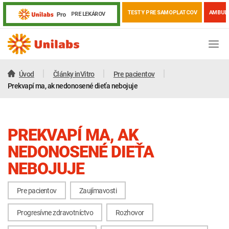
TESTY PRE SAMOPLATCOV
AMBUL
PRE LEKÁROV
Úvod
Články inVitro
Pre pacientov
Prekvapí ma, ak nedonosené dieťa nebojuje
PREKVAPÍ MA, AK
NEDONOSENÉ DIEŤA
NEBOJUJE
Pre pacientov
Zaujímavosti
Genetika
Covid-19
Žiadanky a tlačivá
Progresívne zdravotníctvo
Rozhovor
Výsledky vyšetrení
Kortizol
Odberová príručka