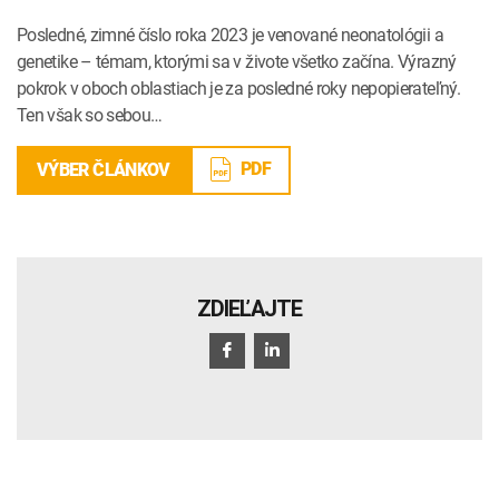
Posledné, zimné číslo roka 2023 je venované neonatológii a
genetike – témam, ktorými sa v živote všetko začína. Výrazný
pokrok v oboch oblastiach je za posledné roky nepopierateľný.
Ten však so sebou…
PDF
VÝBER ČLÁNKOV
ZDIEĽAJTE