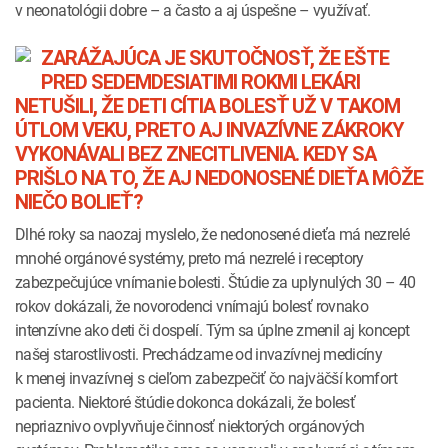
v neonatológii dobre – a často a aj úspešne – využívať.
ZARÁŽAJÚCA JE SKUTOČNOSŤ, ŽE EŠTE
PRED SEDEMDESIATIMI ROKMI LEKÁRI
NETUŠILI, ŽE DETI CÍTIA BOLESŤ UŽ V TAKOM
ÚTLOM VEKU, PRETO AJ INVAZÍVNE ZÁKROKY
VYKONÁVALI BEZ ZNECITLIVENIA. KEDY SA
PRIŠLO NA TO, ŽE AJ NEDONOSENÉ DIEŤA MÔŽE
NIEČO BOLIEŤ?
Dlhé roky sa naozaj myslelo, že nedonosené dieťa má nezrelé
mnohé orgánové systémy, preto má nezrelé i receptory
zabezpečujúce vnímanie bolesti. Štúdie za uplynulých 30 – 40
rokov dokázali, že novorodenci vnímajú bolesť rovnako
intenzívne ako deti či dospelí. Tým sa úplne zmenil aj koncept
našej starostlivosti. Prechádzame od invazívnej medicíny
k menej invazívnej s cieľom zabezpečiť čo najväčší komfort
pacienta. Niektoré štúdie dokonca dokázali, že bolesť
nepriaznivo ovplyvňuje činnosť niektorých orgánových