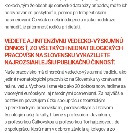
krokoch, tým že obsahuje obrovské databázy prípadov, môže ich
porovnávaním poskytnúť aj pomoc pri terapeutickom
nasmerovaní. Čo však umelá inteligencia nijako nedokáže
nahradiť, je prítomnosť rodiča pri dieťati.
VEDIETE AJ INTENZÍVNU VEDECKO-VÝSKUMNÚ
ČINNOSŤ, ZO VŠETKÝCH NEONATOLOGICKÝCH
PRACOVÍSK NA SLOVENSKU VYKAZUJETE
NAJROZSIAHLEJŠIU PUBLIKAČNÚ ČINNOSŤ.
Naše pracovisko má dlhoročnú vedecko-výskumnú tradíciu, ako
jediné neonatologické pracovisko na Slovensku vykonávame
reálnu vedu. Vychovali sme viac ako 20 doktorandov, hrdíme sa
viacerými európskymi aj národnými oceneniami. Za najväčšie
pozitívum považujem úzku spoluprácu s teoretickými
a predklinickými pracoviskami, predovšetkým s Ústavom
fyziológie našej fakulty, hlavne s profesorom Javorkom,
s profesorkou Čalkovskou a profesorkou Tonhajzerovou. Ide
o spoluprácu, ktorú nám v dobrom závidia aj kolegovia zo