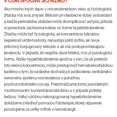
V ČOM SPOČÍVA JEJ RIZIKO?
Ako mnoho iných dejov v novorodeneckom veku, aj fyziologická
žltačka má svoj zmysel. Bilirubín je všeobecne dobrý antioxidant
a keďže perinatálne obdobie môže skomplikovať asfyxia, príroda
si ponechala záchranné koleso vo forme hyperbilirubinémie.
Žltačka môže byť fyziologická, ak koncentrácia bilirubínu
neprekročí určité hodnoty, nenastúpi príliš rýchlo, ak nie je
prítomný konjugovaný bilirubín a ak má postupne klesajúcu
tendenciu. V prípade, že nespĺňa dané kritériá, má už patologickú
formu. Riziko hyperbilirubinémie spočíva v tom, že ak prekročí
istú sérovú koncentráciu, môže prestupovať hematoencefalickou
bariérou s tým, že následne dochádza k poškodeniu centrálneho
nervového systému novorodenca s poruchou
psychomotorického vývoja. Predchádzame tomu pravidelným
monitorovaním koncentrácie bilirubínu a v prípade potreby
liečbou. Veľkú väčšinu nekonjugovanej hyperbilirubinémie
dokážeme zvládnuť pomocou fototerapie, ktorej objavenie
považujeme za veľký míľnik v neonatológii.