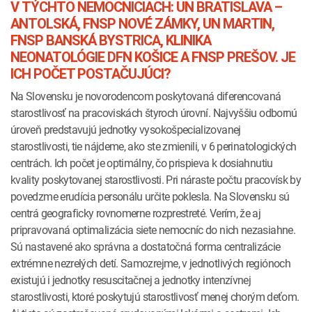
V TÝCHTO NEMOCNICIACH: UN BRATISLAVA –
ANTOLSKÁ, FNSP NOVÉ ZÁMKY, UN MARTIN,
FNSP BANSKÁ BYSTRICA, KLINIKA
NEONATOLÓGIE DFN KOŠICE A FNSP PREŠOV. JE
ICH POČET POSTAČUJÚCI?
Na Slovensku je novorodencom poskytovaná diferencovaná
starostlivosť na pracoviskách štyroch úrovní. Najvyššiu odbornú
úroveň predstavujú jednotky vysokošpecializovanej
starostlivosti, tie nájdeme, ako ste zmienili, v 6 perinatologických
centrách. Ich počet je optimálny, čo prispieva k dosiahnutiu
kvality poskytovanej starostlivosti. Pri náraste počtu pracovísk by
povedzme erudícia personálu určite poklesla. Na Slovensku sú
centrá geograficky rovnomerne rozprestreté. Verím, že aj
pripravovaná optimalizácia siete nemocníc do nich nezasiahne.
Sú nastavené ako správna a dostatočná forma centralizácie
extrémne nezrelých detí. Samozrejme, v jednotlivých regiónoch
existujú i jednotky resuscitačnej a jednotky intenzívnej
starostlivosti, ktoré poskytujú starostlivosť menej chorým deťom.