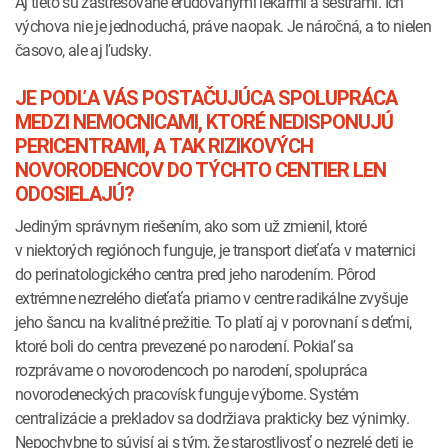
Aj tieto sú zastrešované erudovanými lekármi a sestrami. Ich
výchova nie je jednoduchá, práve naopak. Je náročná, a to nielen
časovo, ale aj ľudsky.
JE PODĽA VÁS POSTAČUJÚCA SPOLUPRÁCA
MEDZI NEMOCNICAMI, KTORÉ NEDISPONUJÚ
PERICENTRAMI, A TAK RIZIKOVÝCH
NOVORODENCOV DO TÝCHTO CENTIER LEN
ODOSIELAJÚ?
Jediným správnym riešením, ako som už zmienil, ktoré
v niektorých regiónoch funguje, je transport dieťaťa v maternici
do perinatologického centra pred jeho narodením. Pôrod
extrémne nezrelého dieťaťa priamo v centre radikálne zvyšuje
jeho šancu na kvalitné prežitie. To platí aj v porovnaní s deťmi,
ktoré boli do centra prevezené po narodení. Pokiaľ sa
rozprávame o novorodencoch po narodení, spolupráca
novorodeneckých pracovísk funguje výborne. Systém
centralizácie a prekladov sa dodržiava prakticky bez výnimky.
Nepochybne to súvisí aj s tým, že starostlivosť o nezrelé deti je