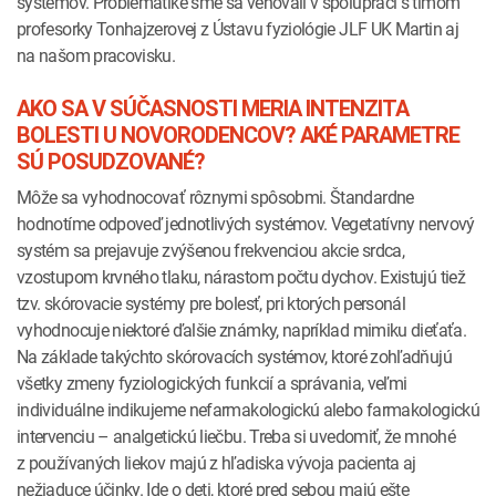
systémov. Problematike sme sa venovali v spolupráci s tímom
profesorky Tonhajzerovej z Ústavu fyziológie JLF UK Martin aj
na našom pracovisku.
AKO SA V SÚČASNOSTI MERIA INTENZITA
BOLESTI U NOVORODENCOV? AKÉ PARAMETRE
SÚ POSUDZOVANÉ?
Môže sa vyhodnocovať rôznymi spôsobmi. Štandardne
hodnotíme odpoveď jednotlivých systémov. Vegetatívny nervový
systém sa prejavuje zvýšenou frekvenciou akcie srdca,
vzostupom krvného tlaku, nárastom počtu dychov. Existujú tiež
tzv. skórovacie systémy pre bolesť, pri ktorých personál
vyhodnocuje niektoré ďalšie známky, napríklad mimiku dieťaťa.
Na základe takýchto skórovacích systémov, ktoré zohľadňujú
všetky zmeny fyziologických funkcií a správania, veľmi
individuálne indikujeme nefarmakologickú alebo farmakologickú
intervenciu – analgetickú liečbu. Treba si uvedomiť, že mnohé
z používaných liekov majú z hľadiska vývoja pacienta aj
nežiaduce účinky. Ide o deti, ktoré pred sebou majú ešte