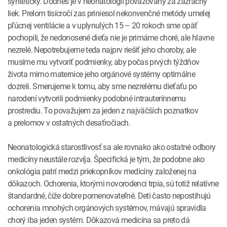
syntetický. Dodnes je v neonatológii považovaný za zázračný
liek. Prelom tisícročí zas priniesol nekonvenčné metódy umelej
pľúcnej ventilácie a v uplynulých 15 – 20 rokoch sme opäť
pochopili, že nedonosené dieťa nie je primárne choré, ale hlavne
nezrelé. Nepotrebujeme teda najprv riešiť jeho choroby, ale
musíme mu vytvoriť podmienky, aby počas prvých týždňov
života mimo maternice jeho orgánové systémy optimálne
dozreli. Smerujeme k tomu, aby sme nezrelému dieťaťu po
narodení vytvorili podmienky podobné intrauterínnemu
prostrediu. To považujem za jeden z najväčších poznatkov
a prelomov v ostatných desaťročiach.
Neonatologická starostlivosť sa ale rovnako ako ostatné odbory
medicíny neustále rozvíja. Špecifická je tým, že podobne ako
onkológia patrí medzi priekopníkov medicíny založenej na
dôkazoch. Ochorenia, ktorými novorodenci trpia, sú totiž relatívne
štandardné, čiže dobre pomenovateľné. Deti často nepostihujú
ochorenia mnohých orgánových systémov, mávajú spravidla
chorý iba jeden systém. Dôkazová medicína sa preto dá