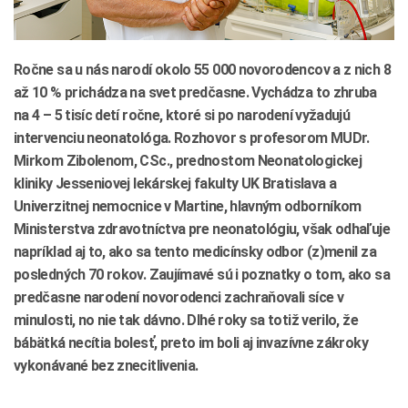
Ročne sa u nás narodí okolo 55 000 novorodencov a z nich 8
až 10 % prichádza na svet predčasne. Vychádza to zhruba
na 4 – 5 tisíc detí ročne, ktoré si po narodení vyžadujú
intervenciu neonatológa. Rozhovor s profesorom MUDr.
Mirkom Zibolenom, CSc., prednostom Neonatologickej
kliniky Jesseniovej lekárskej fakulty UK Bratislava a
Univerzitnej nemocnice v Martine, hlavným odborníkom
Ministerstva zdravotníctva pre neonatológiu, však odhaľuje
napríklad aj to, ako sa tento medicínsky odbor (z)menil za
posledných 70 rokov. Zaujímavé sú i poznatky o tom, ako sa
predčasne narodení novorodenci zachraňovali síce v
minulosti, no nie tak dávno. Dlhé roky sa totiž verilo, že
bábätká necítia bolesť, preto im boli aj invazívne zákroky
vykonávané bez znecitlivenia.