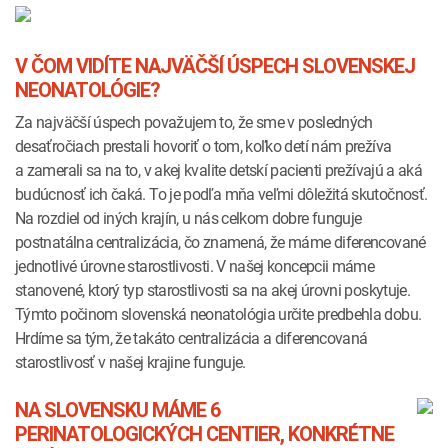
V ČOM VIDÍTE NAJVÄČŠÍ ÚSPECH SLOVENSKEJ
NEONATOLÓGIE?
Za najväčší úspech považujem to, že sme v posledných
desaťročiach prestali hovoriť o tom, koľko detí nám prežíva
a zamerali sa na to, v akej kvalite detskí pacienti prežívajú a aká
budúcnosť ich čaká. To je podľa mňa veľmi dôležitá skutočnosť.
Na rozdiel od iných krajín, u nás celkom dobre funguje
postnatálna centralizácia, čo znamená, že máme diferencované
jednotlivé úrovne starostlivosti. V našej koncepcii máme
stanovené, ktorý typ starostlivosti sa na akej úrovni poskytuje.
Týmto počinom slovenská neonatológia určite predbehla dobu.
Hrdíme sa tým, že takáto centralizácia a diferencovaná
starostlivosť v našej krajine funguje.
NA SLOVENSKU MÁME 6
PERINATOLOGICKÝCH CENTIER, KONKRÉTNE