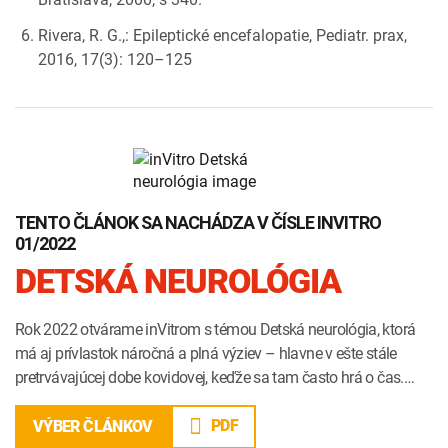
Rivera, R. G.,: Epileptické encefalopatie, Pediatr. prax,
2016, 17(3): 120–125
TENTO ČLÁNOK SA NACHÁDZA V ČÍSLE INVITRO
01/2022
DETSKÁ NEUROLÓGIA
Rok 2022 otvárame inVitrom s témou Detská neurológia, ktorá
má aj prívlastok náročná a plná výziev – hlavne v ešte stále
pretrvávajúcej dobe kovidovej, keďže sa tam často hrá o čas.…
PDF
VÝBER ČLÁNKOV