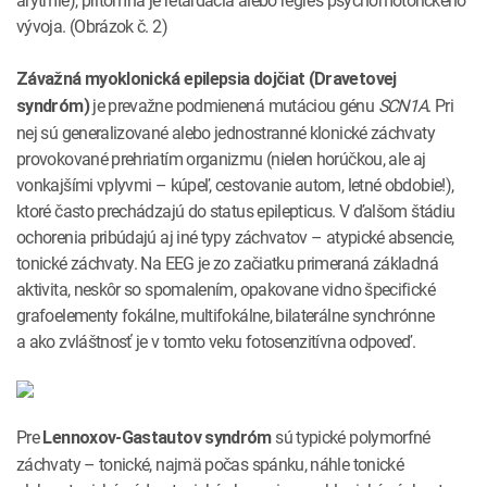
vývoja. (Obrázok č. 2)
Závažná myoklonická epilepsia dojčiat (Dravetovej
je prevažne podmienená mutáciou génu
SCN1A
. Pri
syndróm)
nej sú generalizované alebo jednostranné klonické záchvaty
provokované prehriatím organizmu (nielen horúčkou, ale aj
vonkajšími vplyvmi – kúpeľ, cestovanie autom, letné obdobie!),
ktoré často prechádzajú do status epilepticus. V ďalšom štádiu
ochorenia pribúdajú aj iné typy záchvatov – atypické absencie,
tonické záchvaty. Na EEG je zo začiatku primeraná základná
aktivita, neskôr so spomalením, opakovane vidno špecifické
grafoelementy fokálne, multifokálne, bilaterálne synchrónne
a ako zvláštnosť je v tomto veku fotosenzitívna odpoveď.
Pre
sú typické polymorfné
Lennoxov-Gastautov syndróm
záchvaty – tonické, najmä počas spánku, náhle tonické