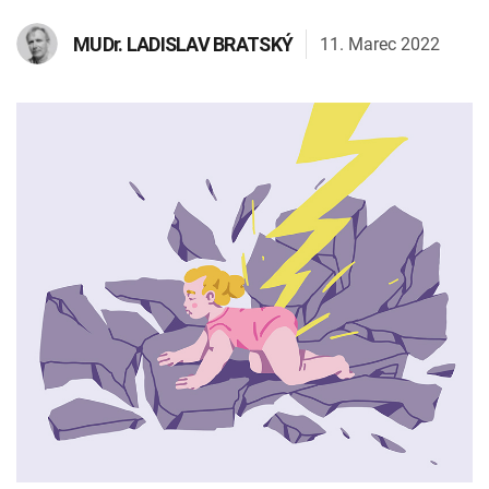
INTOLERANCIA POTRAVÍN
Lymská borelióza
11. Marec 2022
MUDr.
LADISLAV BRATSKÝ
Human papillomavirus (HPV)