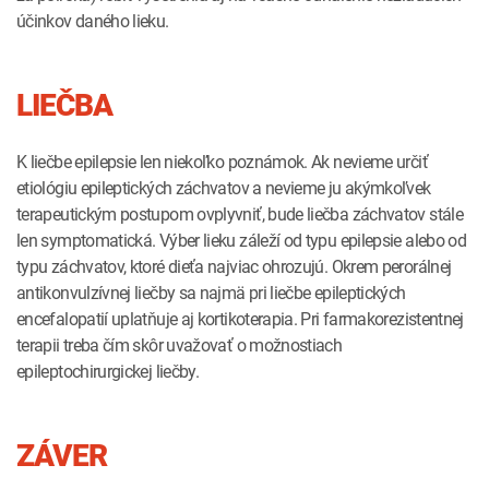
účinkov daného lieku.
LIEČBA
K liečbe epilepsie len niekoľko poznámok. Ak nevieme určiť
etiológiu epileptických záchvatov a nevieme ju akýmkoľvek
terapeutickým postupom ovplyvniť, bude liečba záchvatov stále
len symptomatická. Výber lieku záleží od typu epilepsie alebo od
typu záchvatov, ktoré dieťa najviac ohrozujú. Okrem perorálnej
antikonvulzívnej liečby sa najmä pri liečbe epileptických
encefalopatií uplatňuje aj kortikoterapia. Pri farmakorezistentnej
terapii treba čím skôr uvažovať o možnostiach
epileptochirurgickej liečby.
ZÁVER