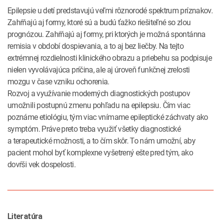
Epilepsie u detí predstavujú veľmi rôznorodé spektrum príznakov.
Zahŕňajú aj formy, ktoré sú a budú ťažko riešiteľné so zlou
prognózou. Zahŕňajú aj formy, pri ktorých je možná spontánna
remisia v období dospievania, a to aj bez liečby. Na tejto
extrémnej rozdielnosti klinického obrazu a priebehu sa podpisuje
nielen vyvolávajúca príčina, ale aj úroveň funkčnej zrelosti
mozgu v čase vzniku ochorenia.
Rozvoj a využívanie moderných diagnostických postupov
umožnili postupnú zmenu pohľadu na epilepsiu. Čím viac
poznáme etiológiu, tým viac vnímame epileptické záchvaty ako
symptóm. Práve preto treba využiť všetky diagnostické
a terapeutické možnosti, a to čím skôr. To nám umožní, aby
pacient mohol byť komplexne vyšetrený ešte pred tým, ako
dovŕši vek dospelosti.
Literatúra