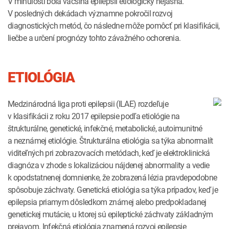
V minulosti bola väčšina epilepsií etiologicky nejasná.
V posledných dekádach významne pokročil rozvoj
diagnostických metód, čo následne môže pomôcť pri klasifikácii,
liečbe a určení prognózy tohto závažného ochorenia.
ETIOLÓGIA
Medzinárodná liga proti epilepsii (ILAE) rozdeľuje
v klasifikácii z roku 2017 epilepsie podľa etiológie na
štrukturálne, genetické, infekčné, metabolické, autoimunitné
a neznámej etiológie. Štrukturálna etiológia sa týka abnormalít
viditeľných pri zobrazovacích metódach, keď je elektroklinická
diagnóza v zhode s lokalizáciou nájdenej abnormality a vedie
k opodstatnenej domnienke, že zobrazená lézia pravdepodobne
spôsobuje záchvaty. Genetická etiológia sa týka prípadov, keď je
epilepsia priamym dôsledkom známej alebo predpokladanej
genetickej mutácie, u ktorej sú epileptické záchvaty základným
prejavom. Infekčná etiológia znamená rozvoj epilepsie