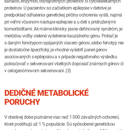
kanálov, enzýmov, transportných proteínov či cytoskeletárnych
proteínov. U pacientov so začiatkom epilepsie v detstve je
predpoklad odhalenia genetickej príčiny ochorenia vyšší, najmä
pri veľmi včasnom nástupe epilepsie a u detí s pridruženými
komorbiditami. Ak máme klinicky jasne definovaný syndróm, je
metódou voľby cielené vyšetrenie kauzálneho génu. Pokiaľ je
s daným fenotypom spájaných viacero génov, alebo fenotyp nie
je dostatočne špecifický, je vhodné vyšetriť panel génov
asociovaných s epilepsiou a v prípade negatívneho výsledku
pokračovať v sekvenovaní všetkých doposiaľ známych génov či
v celogenómovom sekvenovaní. (3)
DEDIČNÉ METABOLICKÉ
PORUCHY
V dnešnej dobe poznáme viac než 1 000 závažných ochorení,
ktoré postihujú až 1 % populácie. Sú spôsobené genetickou