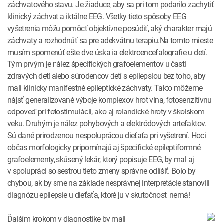
záchvatového stavu. Je žiaduce, aby sa pri tom podarilo zachytiť
klinický záchvat a iktálne EEG. Všetky tieto spôsoby EEG
vyšetrenia môžu pomôcť objektívne posúdiť, aký charakter majú
záchvaty a rozhodnúť sa pre adekvátnu terapiu.Na tomto mieste
musím spomenúť ešte dve úskalia elektroencefalografie u detí.
Tým prvým je nález špecifických grafoelementov u časti
zdravých detí alebo súrodencov detí s epilepsiou bez toho, aby
mali klinicky manifestné epileptické záchvaty. Takto môžeme
nájsť generalizované výboje komplexov hrot vlna, fotosenzitívnu
odpoveď pri fotostimulácii, ako aj rolandické hroty v školskom
veku. Druhým je nález pohybových a elektródových artefaktov.
Sú dané prirodzenou nespoluprácou dieťaťa pri vyšetrení. Hoci
občas morfologicky pripomínajú aj špecifické epileptiformné
grafoelementy, skúsený lekár, ktorý popisuje EEG, by mal aj
v spolupráci so sestrou tieto zmeny správne odlíšiť. Bolo by
chybou, ak by sme na základe nesprávnej interpretácie stanovili
diagnózu epilepsie u dieťaťa, ktoré ju v skutočnosti nemá!
Ďalším krokom v diagnostike by mali