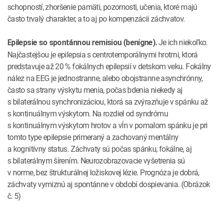
schopností, zhoršenie pamäti, pozornosti, učenia, ktoré majú
často trvalý charakter, a to aj po kompenzácii záchvatov.
Je ich niekoľko.
Epilepsie so spontánnou remisiou (benígne).
Najčastejšou je epilepsia s centrotemporálnymi hrotmi, ktorá
predstavuje až 20 % fokálnych epilepsií v detskom veku. Fokálny
nález na EEG je jednostranne, alebo obojstranne asynchrónny,
často sa strany výskytu menia, počas bdenia niekedy aj
s bilaterálnou synchronizáciou, ktorá sa zvýrazňuje v spánku až
s kontinuálnym výskytom. Na rozdiel od syndrómu
s kontinuálnym výskytom hrotov a vĺn v pomalom spánku je pri
tomto type epilepsie primeraný a zachovaný mentálny
a kognitívny status. Záchvaty sú počas spánku, fokálne, aj
s bilaterálnym šírením. Neurozobrazovacie vyšetrenia sú
v norme, bez štrukturálnej ložiskovej lézie. Prognóza je dobrá,
záchvaty vymiznú aj spontánne v období dospievania. (Obrázok
č. 5)