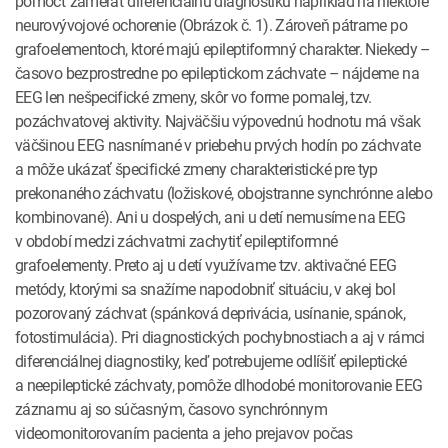
pomôcť zamerať diferenciálnu diagnostiku napríklad na niektoré
neurovývojové ochorenie (Obrázok č. 1). Zároveň pátrame po
grafoelementoch, ktoré majú epileptiformný charakter. Niekedy –
časovo bezprostredne po epileptickom záchvate – nájdeme na
EEG len nešpecifické zmeny, skôr vo forme pomalej, tzv.
pozáchvatovej aktivity. Najväčšiu výpovednú hodnotu má však
väčšinou EEG nasnímané v priebehu prvých hodín po záchvate
a môže ukázať špecifické zmeny charakteristické pre typ
prekonaného záchvatu (ložiskové, obojstranne synchrónne alebo
kombinované). Ani u dospelých, ani u detí nemusíme na EEG
v období medzi záchvatmi zachytiť epileptiformné
grafoelementy. Preto aj u detí využívame tzv. aktivačné EEG
metódy, ktorými sa snažíme napodobniť situáciu, v akej bol
pozorovaný záchvat (spánková deprivácia, usínanie, spánok,
fotostimulácia). Pri diagnostických pochybnostiach a aj v rámci
diferenciálnej diagnostiky, keď potrebujeme odlíšiť epileptické
a neepileptické záchvaty, pomôže dlhodobé monitorovanie EEG
záznamu aj so súčasným, časovo synchrónnym
videomonitorovaním pacienta a jeho prejavov počas