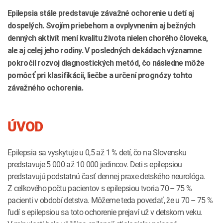
Epilepsia stále predstavuje závažné ochorenie u detí aj
dospelých. Svojím priebehom a ovplyvnením aj bežných
denných aktivít mení kvalitu života nielen chorého človeka,
ale aj celej jeho rodiny. V posledných dekádach významne
pokročil rozvoj diagnostických metód, čo následne môže
pomôcť pri klasifikácii, liečbe a určení prognózy tohto
závažného ochorenia.
ÚVOD
Epilepsia sa vyskytuje u 0,5 až 1 % detí, čo na Slovensku
predstavuje 5 000 až 10 000 jedincov. Deti s epilepsiou
predstavujú podstatnú časť dennej praxe detského neurológa.
Z celkového počtu pacientov s epilepsiou tvoria 70 – 75 %
pacienti v období detstva. Môžeme teda povedať, že u 70 – 75 %
ľudí s epilepsiou sa toto ochorenie prejaví už v detskom veku.