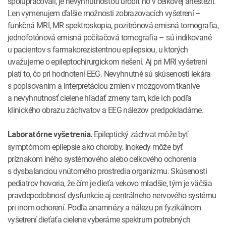
spolupracovali, je nevyhnutnosťou urobiť ho v celkovej anestézii.
Len vymenujem ďalšie možnosti zobrazovacích vyšetrení –
funkčná MRI, MR spektroskopia, pozitrónová emisná tomografia,
jednofotónová emisná počítačová tomografia – sú indikované
u pacientov s farmakorezistentnou epilepsiou, u ktorých
uvažujeme o epileptochirurgickom riešení. Aj pri MRI vyšetrení
platí to, čo pri hodnotení EEG. Nevyhnutné sú skúsenosti lekára
s popisovaním a interpretáciou zmien v mozgovom tkanive
a nevyhnutnosť cielene hľadať zmeny tam, kde ich podľa
klinického obrazu záchvatov a EEG nálezov predpokladáme.
Epileptický záchvat môže byť
Laboratórne vyšetrenia.
symptómom epilepsie ako choroby. Inokedy môže byť
príznakom iného systémového alebo celkového ochorenia
s dysbalanciou vnútorného prostredia organizmu. Skúsenosti
pediatrov hovoria, že čím je dieťa vekovo mladšie, tým je väčšia
pravdepodobnosť dysfunkcie aj centrálneho nervového systému
pri inom ochorení. Podľa anamnézy a nálezu pri fyzikálnom
vyšetrení dieťaťa cielene vyberáme spektrum potrebných