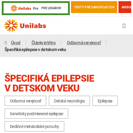
TESTY PRE SAMOPLATCOV
AMBUL
PRE LEKÁROV
Úvod
Články inVitro
Odborná verejnosť
Špecifiká epilepsie v detskom veku
ŠPECIFIKÁ EPILEPSIE
V DETSKOM VEKU
Odborná verejnosť
Detská neurológia
Epilepsia
Genetika
Covid-19
Žiadanky a tlačivá
Geneticky podmienené epilepsie
Výsledky vyšetrení
Kortizol
Odberová príručka
Dedičné metabolické poruchy