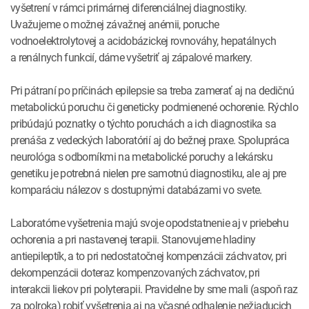
vyšetrení v rámci primárnej diferenciálnej diagnostiky.
Uvažujeme o možnej závažnej anémii, poruche
vodnoelektrolytovej a acidobázickej rovnováhy, hepatálnych
a renálnych funkcií, dáme vyšetriť aj zápalové markery.
Pri pátraní po príčinách epilepsie sa treba zamerať aj na dedičnú
metabolickú poruchu či geneticky podmienené ochorenie. Rýchlo
pribúdajú poznatky o týchto poruchách a ich diagnostika sa
prenáša z vedeckých laboratórií aj do bežnej praxe. Spolupráca
neurológa s odborníkmi na metabolické poruchy a lekársku
genetiku je potrebná nielen pre samotnú diagnostiku, ale aj pre
komparáciu nálezov s dostupnými databázami vo svete.
Laboratórne vyšetrenia majú svoje opodstatnenie aj v priebehu
ochorenia a pri nastavenej terapii. Stanovujeme hladiny
antiepileptík, a to pri nedostatočnej kompenzácii záchvatov, pri
dekompenzácii doteraz kompenzovaných záchvatov, pri
interakcii liekov pri polyterapii. Pravidelne by sme mali (aspoň raz
za polroka) robiť vyšetrenia aj na včasné odhalenie nežiaducich