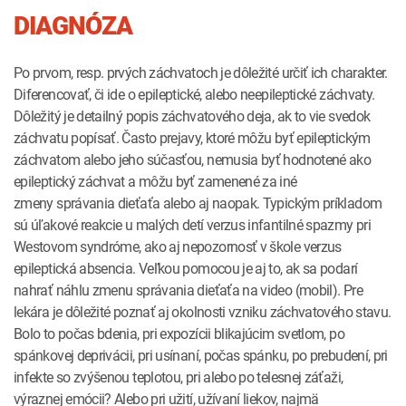
DIAGNÓZA
Po prvom, resp. prvých záchvatoch je dôležité určiť ich charakter.
Diferencovať, či ide o epileptické, alebo neepileptické záchvaty.
Dôležitý je detailný popis záchvatového deja, ak to vie svedok
záchvatu popísať. Často prejavy, ktoré môžu byť epileptickým
záchvatom alebo jeho súčasťou, nemusia byť hodnotené ako
epileptický záchvat a môžu byť zamenené za iné
zmeny správania dieťaťa alebo aj naopak. Typickým príkladom
sú úľakové reakcie u malých detí verzus infantilné spazmy pri
Westovom syndróme, ako aj nepozornosť v škole verzus
epileptická absencia. Veľkou pomocou je aj to, ak sa podarí
nahrať náhlu zmenu správania dieťaťa na video (mobil). Pre
lekára je dôležité poznať aj okolnosti vzniku záchvatového stavu.
Bolo to počas bdenia, pri expozícii blikajúcim svetlom, po
spánkovej deprivácii, pri usínaní, počas spánku, po prebudení, pri
infekte so zvýšenou teplotou, pri alebo po telesnej záťaži,
výraznej emócii? Alebo pri užití, užívaní liekov, najmä