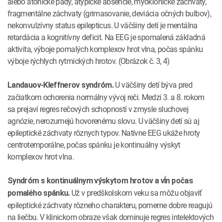
alebo atonické pády, atypické absencie, myoklonické záchvaty,
fragmentálne záchvaty (grimasovanie, deviácia očných bulbov),
nekonvulzívny status epilepticus. U väčšiny detí je mentálna
retardácia a kognitívny deficit. Na EEG je spomalená základná
aktivita, výboje pomalých komplexov hrot vlna, počas spánku
výboje rýchlych rytmických hrotov. (Obrázok č. 3, 4)
U väčšiny detí býva pred
Landauov-Kleffnerov syndróm.
začiatkom ochorenia normálny vývoj reči. Medzi 3. a 8. rokom
sa prejaví regres rečových schopností v zmysle sluchovej
agnózie, nerozumejú hovorenému slovu. U väčšiny detí sú aj
epileptické záchvaty rôznych typov. Natívne EEG ukáže hroty
centrotemporálne, počas spánku je kontinuálny výskyt
komplexov hrot vlna.
Syndróm s kontinuálnym výskytom hrotov a vĺn počas
Už v predškolskom veku sa môžu objaviť
pomalého spánku.
epileptické záchvaty rôzneho charakteru, pomerne dobre reagujú
na liečbu. V klinickom obraze však dominuje regres intelektových