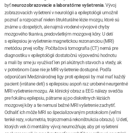
byť
. Vývoj
neurozobrazovacie a laboratórne vyšetrenia
zobrazovacích vyšetrení v neurológii a epileptológii umožnil
poznať a rozpoznať nielen štrukturálne lézie mozgu, ktoré sú
známe u dospelých, ale najmä vrodené vývojové chyby
mozgového tkaniva, predovšetkým mozgovej kôry. U detí
s epilepsiou je vyšetrenie magnetickou rezonanciou (MRI)
metódou prvej voľby. Počítačová tomografia (CT) nemá pre
diagnostiku v epileptológii dostatočnú výpovednú hodnotu
a mali by sme ju využívať len pri akútnych stavoch a vtedy, ak
v potrebnom čase nie je MRI vyšetrenie dostupné. Podľa
odporúčaní Medzinárodnej ligy proti epilepsii by mal mať každý
pacient (vrátane detí) s epilepsiou aspoň raz urobené neurgentné
MRI vyšetrenie mozgu. Ak klinický obraz a EEG nálezy svedčia
pre fokálnu epilepsiu, pátrame aj po diskrétnych léziách
mozgovej kôry a tie nemusí bežné MRI vyšetrenie zachytiť.
Odhaliť ich môže MRI so špecializovaným protokolom (veľmi
tenké rezy, volumetria, trojrozmerná rekonštrukcia obrazu). U detí,
ktorých vek či mentálny vývoj neumožňuje, aby pri vyšetrení