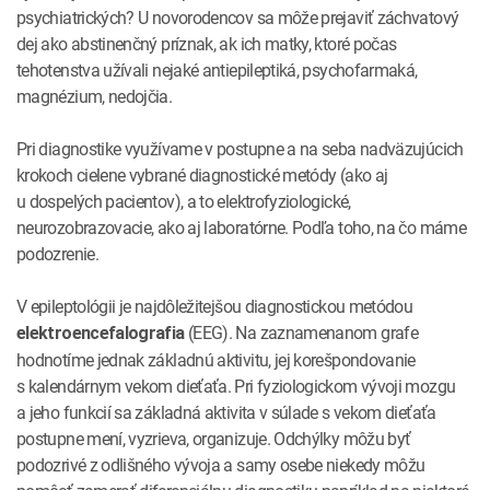
psychiatrických? U novorodencov sa môže prejaviť záchvatový
dej ako abstinenčný príznak, ak ich matky, ktoré počas
tehotenstva užívali nejaké antiepileptiká, psychofarmaká,
magnézium, nedojčia.
Pri diagnostike využívame v postupne a na seba nadväzujúcich
krokoch cielene vybrané diagnostické metódy (ako aj
u dospelých pacientov), a to elektrofyziologické,
neurozobrazovacie, ako aj laboratórne. Podľa toho, na čo máme
podozrenie.
V epileptológii je najdôležitejšou diagnostickou metódou
(EEG). Na zaznamenanom grafe
elektroencefalografia
hodnotíme jednak základnú aktivitu, jej korešpondovanie
s kalendárnym vekom dieťaťa. Pri fyziologickom vývoji mozgu
a jeho funkcií sa základná aktivita v súlade s vekom dieťaťa
postupne mení, vyzrieva, organizuje. Odchýlky môžu byť
podozrivé z odlišného vývoja a samy osebe niekedy môžu