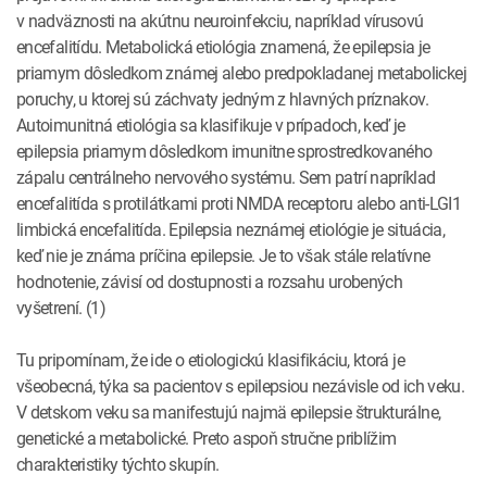
v nadväznosti na akútnu neuroinfekciu, napríklad vírusovú
encefalitídu. Metabolická etiológia znamená, že epilepsia je
priamym dôsledkom známej alebo predpokladanej metabolickej
poruchy, u ktorej sú záchvaty jedným z hlavných príznakov.
Autoimunitná etiológia sa klasifikuje v prípadoch, keď je
epilepsia priamym dôsledkom imunitne sprostredkovaného
zápalu centrálneho nervového systému. Sem patrí napríklad
encefalitída s protilátkami proti NMDA receptoru alebo anti-LGI1
limbická encefalitída. Epilepsia neznámej etiológie je situácia,
keď nie je známa príčina epilepsie. Je to však stále relatívne
hodnotenie, závisí od dostupnosti a rozsahu urobených
vyšetrení. (1)
Tu pripomínam, že ide o etiologickú klasifikáciu, ktorá je
všeobecná, týka sa pacientov s epilepsiou nezávisle od ich veku.
V detskom veku sa manifestujú najmä epilepsie štrukturálne,
genetické a metabolické. Preto aspoň stručne priblížim
charakteristiky týchto skupín.