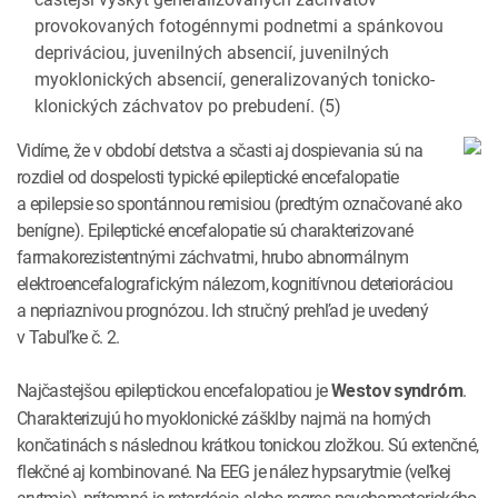
provokovaných fotogénnymi podnetmi a spánkovou
depriváciou, juvenilných absencií, juvenilných
myoklonických absencií, generalizovaných tonicko-
klonických záchvatov po prebudení. (5)
Vidíme, že v období detstva a sčasti aj dospievania sú na
rozdiel od dospelosti typické epileptické encefalopatie
a epilepsie so spontánnou remisiou (predtým označované ako
benígne). Epileptické encefalopatie sú charakterizované
farmakorezistentnými záchvatmi, hrubo abnormálnym
elektroencefalografickým nálezom, kognitívnou deterioráciou
a nepriaznivou prognózou. Ich stručný prehľad je uvedený
v Tabuľke č. 2.
Najčastejšou epileptickou encefalopatiou je
.
Westov syndróm
Charakterizujú ho myoklonické zášklby najmä na horných
končatinách s následnou krátkou tonickou zložkou. Sú extenčné,
flekčné aj kombinované. Na EEG je nález hypsarytmie (veľkej
arytmie), prítomná je retardácia alebo regres psychomotorického