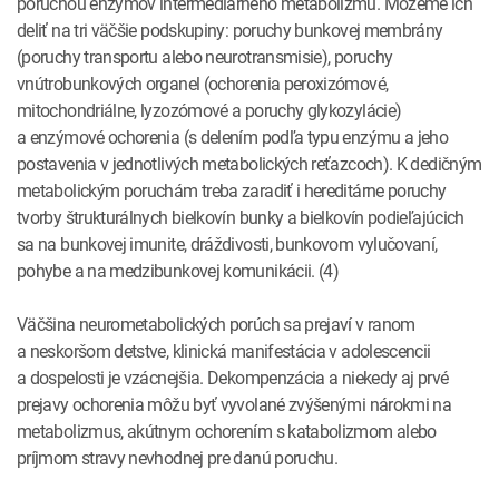
poruchou enzýmov intermediárneho metabolizmu. Môžeme ich
deliť na tri väčšie podskupiny: poruchy bunkovej membrány
(poruchy transportu alebo neurotransmisie), poruchy
vnútrobunkových organel (ochorenia peroxizómové,
mitochondriálne, lyzozómové a poruchy glykozylácie)
a enzýmové ochorenia (s delením podľa typu enzýmu a jeho
postavenia v jednotlivých metabolických reťazcoch). K dedičným
metabolickým poruchám treba zaradiť i hereditárne poruchy
tvorby štrukturálnych bielkovín bunky a bielkovín podieľajúcich
sa na bunkovej imunite, dráždivosti, bunkovom vylučovaní,
pohybe a na medzibunkovej komunikácii. (4)
Väčšina neurometabolických porúch sa prejaví v ranom
a neskoršom detstve, klinická manifestácia v adolescencii
a dospelosti je vzácnejšia. Dekompenzácia a niekedy aj prvé
prejavy ochorenia môžu byť vyvolané zvýšenými nárokmi na
metabolizmus, akútnym ochorením s katabolizmom alebo
príjmom stravy nevhodnej pre danú poruchu.