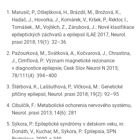
Marusič, P., Ošlejšková, H., Brázdil, M., Brožová, K.,
Hadač, J., Hovorka, J., Komárek, V., Kršek, P., Rektor, I.,
Tomášek., M., Vojtěch, Z., Zárubová, J.: Nové klasifikace
epileptických záchvatů a epilepsií ILAE 2017, Neurol.
praxi 2018; 19(1): 32–36
Pažourková, M., Svátková, A., Kočvarová, J., Chrastina,
J., Cimflová, P.: Význam magnetické rezonance
v diagnostice epilepsie, Cesk Slov Neurol N 2015;
78/111(4): 394–400
Štěrbová, K., Laššuthová, P., Vlčková, M.: Genetické
příčiny epilepsií, Neurol. praxi 2018; 19(2): 92–95
Cibulčík, F.: Metabolické ochorenia nervového systému,
Neurol. praxi 2013; 14(6): 281
Sýkora, P.: Epileptické syndrómy v detskom veku, in:
Donáth, V., Kuchar, M., Sýkora, P.: Epilepsia, SPN
Bratislava, 2000, s 340.