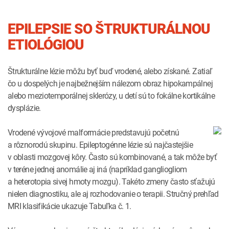
EPILEPSIE SO ŠTRUKTURÁLNOU
ETIOLÓGIOU
Štrukturálne lézie môžu byť buď vrodené, alebo získané. Zatiaľ
čo u dospelých je najbežnejším nálezom obraz hipokampálnej
alebo meziotemporálnej sklerózy, u detí sú to fokálne kortikálne
dysplázie.
Vrodené vývojové malformácie predstavujú početnú
a rôznorodú skupinu. Epileptogénne lézie sú najčastejšie
v oblasti mozgovej kôry. Často sú kombinované, a tak môže byť
v teréne jednej anomálie aj iná (napríklad gangliogliom
a heterotopia sivej hmoty mozgu). Takéto zmeny často sťažujú
nielen diagnostiku, ale aj rozhodovanie o terapii. Stručný prehľad
MRI klasifikácie ukazuje Tabuľka č. 1.