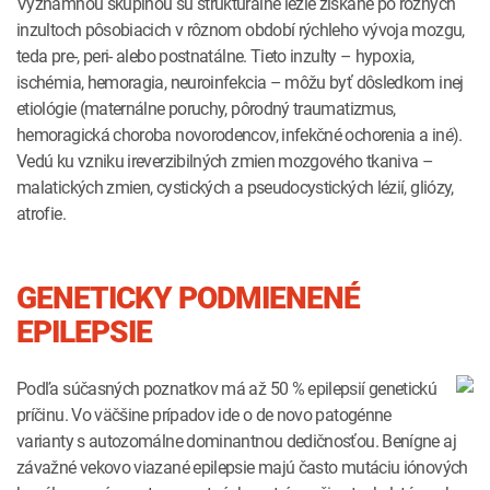
Významnou skupinou sú štrukturálne lézie získané po rôznych
inzultoch pôsobiacich v rôznom období rýchleho vývoja mozgu,
teda pre-, peri- alebo postnatálne. Tieto inzulty – hypoxia,
ischémia, hemoragia, neuroinfekcia – môžu byť dôsledkom inej
etiológie (maternálne poruchy, pôrodný traumatizmus,
hemoragická choroba novorodencov, infekčné ochorenia a iné).
Vedú ku vzniku ireverzibilných zmien mozgového tkaniva –
malatických zmien, cystických a pseudocystických lézií, gliózy,
atrofie.
GENETICKY PODMIENENÉ
EPILEPSIE
Podľa súčasných poznatkov má až 50 % epilepsií genetickú
príčinu. Vo väčšine prípadov ide o de novo patogénne
varianty s autozomálne dominantnou dedičnosťou. Benígne aj
závažné vekovo viazané epilepsie majú často mutáciu iónových