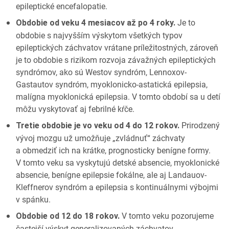
epileptické encefalopatie.
Je to
Obdobie od veku 4 mesiacov až po 4 roky.
obdobie s najvyšším výskytom všetkých typov
epileptických záchvatov vrátane príležitostných, zároveň
je to obdobie s rizikom rozvoja závažných epileptických
syndrómov, ako sú Westov syndróm, Lennoxov-
Gastautov syndróm, myoklonicko-astatická epilepsia,
malígna myoklonická epilepsia. V tomto období sa u detí
môžu vyskytovať aj febrilné kŕče.
Prirodzený
Tretie obdobie je vo veku od 4 do 12 rokov.
vývoj mozgu už umožňuje „zvládnuť“ záchvaty
a obmedziť ich na krátke, prognosticky benígne formy.
V tomto veku sa vyskytujú detské absencie, myoklonické
absencie, benígne epilepsie fokálne, ale aj Landauov-
Kleffnerov syndróm a epilepsia s kontinuálnymi výbojmi
v spánku.
V tomto veku pozorujeme
Obdobie od 12 do 18 rokov.
častejší výskyt generalizovaných záchvatov