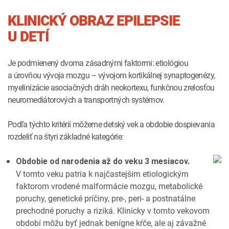
KLINICKÝ OBRAZ EPILEPSIE
U DETÍ
Je podmienený dvoma zásadnými faktormi: etiológiou
a úrovňou vývoja mozgu – vývojom kortikálnej synaptogenézy,
myelinizácie asociačných dráh neokortexu, funkčnou zrelosťou
neuromediátorových a transportných systémov.
Podľa týchto kritérií môžeme detský vek a obdobie dospievania
rozdeliť na štyri základné kategórie:
Obdobie od narodenia až do veku 3 mesiacov.
V tomto veku patria k najčastejším etiologickým
faktorom vrodené malformácie mozgu, metabolické
poruchy, genetické príčiny, pre-, peri- a postnatálne
prechodné poruchy a riziká. Klinicky v tomto vekovom
období môžu byť jednak benígne kŕče, ale aj závažné