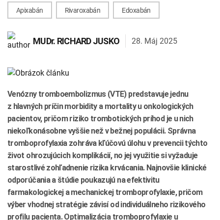
INTOLERANCIA POTRAVÍN
Lymská borelióza
Apixabán
Rivaroxabán
Edoxabán
Human papillomavirus (HPV)
28. Máj 2025
MUDr.
RICHARD JUSKO
Venózny tromboembolizmus (VTE) predstavuje jednu
z hlavných príčin morbidity a mortality u onkologických
pacientov, pričom riziko trombotických príhod je u nich
niekoľkonásobne vyššie než v bežnej populácii. Správna
tromboprofylaxia zohráva kľúčovú úlohu v prevencii týchto
život ohrozujúcich komplikácií, no jej využitie si vyžaduje
starostlivé zohľadnenie rizika krvácania. Najnovšie klinické
odporúčania a štúdie poukazujú na efektivitu
farmakologickej a mechanickej tromboprofylaxie, pričom
výber vhodnej stratégie závisí od individuálneho rizikového
profilu pacienta. Optimalizácia tromboprofylaxie u