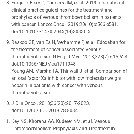
Farge D, Frere C, Connors JM, et al. 2019 international
clinical practice guidelines for the treatment and
prophylaxis of venous thromboembolism in patients
with cancer. Lancet Oncol. 2019;20(10):e566-e581.
doi:10.1016/S1470-2045(19)30336-5
Raskob GE, van Es N, Verhamme P, et al. Edoxaban for
the treatment of cancer-associated venous
thromboembolism. N Engl J Med. 2018;378(7):615-624.
doi:10.1056/NEJMoa1711948
Young AM, Marshall A, Thirlwall J, et al. Comparison of
an oral factor Xa inhibitor with low molecular weight
heparin in patients with cancer with venous
thromboembolism.
J Clin Oncol. 2018;36(20):2017-2023.
doi:10.1200/JCO.2018.78.8034
Key NS, Khorana AA, Kuderer NM, et al. Venous
Thromboembolism Prophylaxis and Treatment in