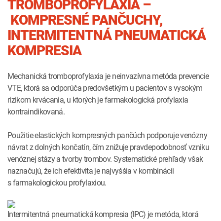
TROMBOPROFYLAXIA –
KOMPRESNÉ PANČUCHY,
INTERMITENTNÁ PNEUMATICKÁ
KOMPRESIA
Mechanická tromboprofylaxia je neinvazívna metóda prevencie
VTE, ktorá sa odporúča predovšetkým u pacientov s vysokým
rizikom krvácania, u ktorých je farmakologická profylaxia
kontraindikovaná.
Použitie elastických kompresných pančúch podporuje venózny
návrat z dolných končatín, čím znižuje pravdepodobnosť vzniku
venóznej stázy a tvorby trombov. Systematické prehľady však
naznačujú, že ich efektivita je najvyššia v kombinácii
s farmakologickou profylaxiou.
Intermitentná pneumatická kompresia (IPC) je metóda, ktorá