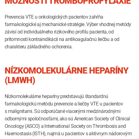
MOŽNOSTI TROMBOPROFYLAXIE
Prevencia VTE u onkologických pacientov zahŕňa
farmakologické aj mechanické stratégie. Výber vhodnej metódy
závisí od individuálneho rizikového profilu pacienta, od
prítomnosti kontraindikácií na antikoagulačnú liečbu a od
charakteru základného ochorenia.
NÍZKOMOLEKULÁRNE HEPARÍNY
(LMWH)
Nízkomolekulárne heparíny predstavujú štandardnú
farmakologickú metódu prevencie a liečby VTE u pacientov
s malignitami. Sú odporúčané viacerými medzinárodnými
odbornými spoločnosťami, ako sú American Society of Clinical
Oncology (ASCO) a International Society on Thrombosis and
Haemostasis (ISTH), najmä u pacientov s aktívnym nádorovým