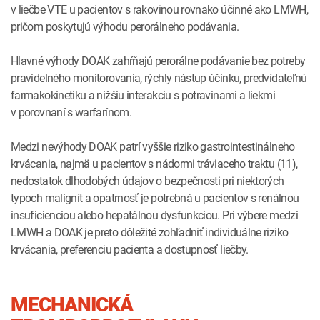
v liečbe VTE u pacientov s rakovinou rovnako účinné ako LMWH,
pričom poskytujú výhodu perorálneho podávania.
Hlavné výhody DOAK zahŕňajú perorálne podávanie bez potreby
pravidelného monitorovania, rýchly nástup účinku, predvídateľnú
farmakokinetiku a nižšiu interakciu s potravinami a liekmi
v porovnaní s warfarínom.
Medzi nevýhody DOAK patrí vyššie riziko gastrointestinálneho
krvácania, najmä u pacientov s nádormi tráviaceho traktu (11),
nedostatok dlhodobých údajov o bezpečnosti pri niektorých
typoch malignít a opatrnosť je potrebná u pacientov s renálnou
insuficienciou alebo hepatálnou dysfunkciou. Pri výbere medzi
LMWH a DOAK je preto dôležité zohľadniť individuálne riziko
krvácania, preferenciu pacienta a dostupnosť liečby.
MECHANICKÁ