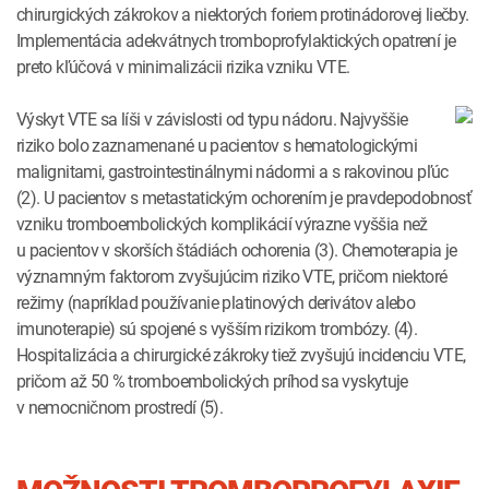
chirurgických zákrokov a niektorých foriem protinádorovej liečby.
Implementácia adekvátnych tromboprofylaktických opatrení je
preto kľúčová v minimalizácii rizika vzniku VTE.
Výskyt VTE sa líši v závislosti od typu nádoru. Najvyššie
riziko bolo zaznamenané u pacientov s hematologickými
malignitami, gastrointestinálnymi nádormi a s rakovinou pľúc
(2). U pacientov s metastatickým ochorením je pravdepodobnosť
vzniku tromboembolických komplikácií výrazne vyššia než
u pacientov v skorších štádiách ochorenia (3). Chemoterapia je
významným faktorom zvyšujúcim riziko VTE, pričom niektoré
režimy (napríklad používanie platinových derivátov alebo
imunoterapie) sú spojené s vyšším rizikom trombózy. (4).
Hospitalizácia a chirurgické zákroky tiež zvyšujú incidenciu VTE,
pričom až 50 % tromboembolických príhod sa vyskytuje
v nemocničnom prostredí (5).