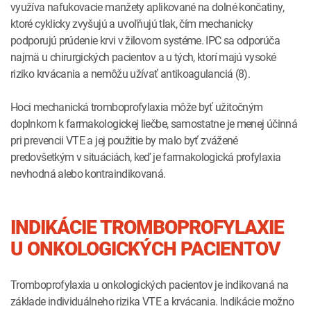
využíva nafukovacie manžety aplikované na dolné končatiny,
ktoré cyklicky zvyšujú a uvoľňujú tlak, čím mechanicky
podporujú prúdenie krvi v žilovom systéme. IPC sa odporúča
najmä u chirurgických pacientov a u tých, ktorí majú vysoké
riziko krvácania a nemôžu užívať antikoagulanciá (8).
Hoci mechanická tromboprofylaxia môže byť užitočným
doplnkom k farmakologickej liečbe, samostatne je menej účinná
pri prevencii VTE a jej použitie by malo byť zvážené
predovšetkým v situáciách, keď je farmakologická profylaxia
nevhodná alebo kontraindikovaná.
INDIKÁCIE TROMBOPROFYLAXIE
U ONKOLOGICKÝCH PACIENTOV
Tromboprofylaxia u onkologických pacientov je indikovaná na
základe individuálneho rizika VTE a krvácania. Indikácie možno