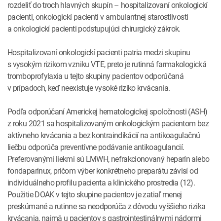
rozdeliť do troch hlavných skupín – hospitalizovaní onkologickí
pacienti, onkologickí pacienti v ambulantnej starostlivosti
a onkologickí pacienti podstupujúci chirurgický zákrok.
Hospitalizovaní onkologickí pacienti patria medzi skupinu
s vysokým rizikom vzniku VTE, preto je rutinná farmakologická
tromboprofylaxia u tejto skupiny pacientov odporúčaná
v prípadoch, keď neexistuje vysoké riziko krvácania.
Podľa odporúčaní Americkej hematologickej spoločnosti (ASH)
z roku 2021 sa hospitalizovaným onkologickým pacientom bez
aktívneho krvácania a bez kontraindikácií na antikoagulačnú
liečbu odporúča preventívne podávanie antikoagulancií.
Preferovanými liekmi sú LMWH, nefrakcionovaný heparín alebo
fondaparinux, pričom výber konkrétneho preparátu závisí od
individuálneho profilu pacienta a klinického prostredia (12).
Použitie DOAK v tejto skupine pacientov je zatiaľ menej
preskúmané a rutinne sa neodporúča z dôvodu vyššieho rizika
krvácania, najmä u pacientov s gastrointestinálnymi nádormi