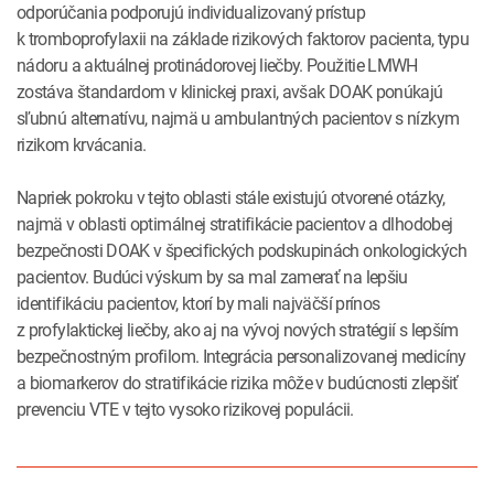
odporúčania podporujú individualizovaný prístup
k tromboprofylaxii na základe rizikových faktorov pacienta, typu
nádoru a aktuálnej protinádorovej liečby. Použitie LMWH
zostáva štandardom v klinickej praxi, avšak DOAK ponúkajú
sľubnú alternatívu, najmä u ambulantných pacientov s nízkym
rizikom krvácania.
Napriek pokroku v tejto oblasti stále existujú otvorené otázky,
najmä v oblasti optimálnej stratifikácie pacientov a dlhodobej
bezpečnosti DOAK v špecifických podskupinách onkologických
pacientov. Budúci výskum by sa mal zamerať na lepšiu
identifikáciu pacientov, ktorí by mali najväčší prínos
z profylaktickej liečby, ako aj na vývoj nových stratégií s lepším
bezpečnostným profilom. Integrácia personalizovanej medicíny
a biomarkerov do stratifikácie rizika môže v budúcnosti zlepšiť
prevenciu VTE v tejto vysoko rizikovej populácii.