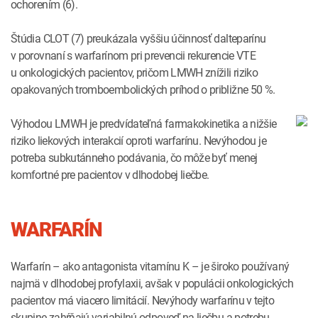
ochorením (6).
Štúdia CLOT (7) preukázala vyššiu účinnosť dalteparínu
v porovnaní s warfarínom pri prevencii rekurencie VTE
u onkologických pacientov, pričom LMWH znížili riziko
opakovaných tromboembolických príhod o približne 50 %.
Výhodou LMWH je predvídateľná farmakokinetika a nižšie
riziko liekových interakcií oproti warfarínu. Nevýhodou je
potreba subkutánneho podávania, čo môže byť menej
komfortné pre pacientov v dlhodobej liečbe.
WARFARÍN
Warfarín – ako antagonista vitamínu K – je široko používaný
najmä v dlhodobej profylaxii, avšak v populácii onkologických
pacientov má viacero limitácií. Nevýhody warfarínu v tejto
skupine zahŕňajú variabilnú odpoveď na liečbu a potrebu