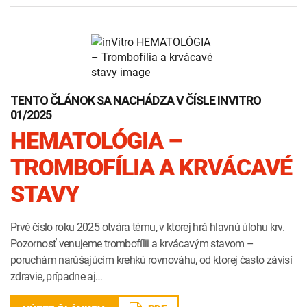
TENTO ČLÁNOK SA NACHÁDZA V ČÍSLE INVITRO
01/2025
HEMATOLÓGIA –
TROMBOFÍLIA A KRVÁCAVÉ
STAVY
Prvé číslo roku 2025 otvára tému, v ktorej hrá hlavnú úlohu krv.
Pozornosť venujeme trombofílii a krvácavým stavom –
poruchám narúšajúcim krehkú rovnováhu, od ktorej často závisí
zdravie, prípadne aj…