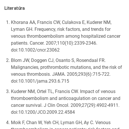
Literatúra
Khorana AA, Francis CW, Culakova E, Kuderer NM,
Lyman GH. Frequency, risk factors, and trends for
venous thromboembolism among hospitalized cancer
patients. Cancer. 2007;110(10):2339-2346.
doi:10.1002/cncr.23062
Blom JW, Doggen CJ, Osanto S, Rosendaal FR.
Malignancies, prothrombotic mutations, and the risk of
venous thrombosis. JAMA. 2005;293(6):715-722.
doi:10.1001/jama.293.6.715
Kuderer NM, Ortel TL, Francis CW. Impact of venous
thromboembolism and anticoagulation on cancer and
cancer survival. J Clin Oncol. 2009;27(29):4902-4911.
doi:10.1200/JCO.2009.22.4584
Moik F, Chan W, Yeh CH, Lyman GH, Ay C. Venous