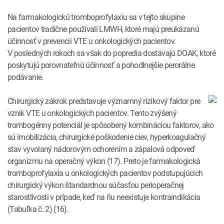
Na farmakologickú tromboprofylaxiu sa v tejto skupine
pacientov tradične používali LMWH, ktoré majú preukázanú
účinnosť v prevencii VTE u onkologických pacientov.
V posledných rokoch sa však do popredia dostávajú DOAK, ktoré
poskytujú porovnateľnú účinnosť a pohodlnejšie perorálne
podávanie.
Chirurgický zákrok predstavuje významný rizikový faktor pre
vznik VTE u onkologických pacientov. Tento zvýšený
trombogénny potenciál je spôsobený kombináciou faktorov, ako
sú imobilizácia, chirurgické poškodenie ciev, hyperkoagulačný
stav vyvolaný nádorovým ochorením a zápalová odpoveď
organizmu na operačný výkon (17). Preto je farmakologická
tromboprofylaxia u onkologických pacientov podstupujúcich
chirurgický výkon štandardnou súčasťou perioperačnej
starostlivosti v prípade, keď na ňu neexistuje kontraindikácia
(Tabuľka č. 2) (16).