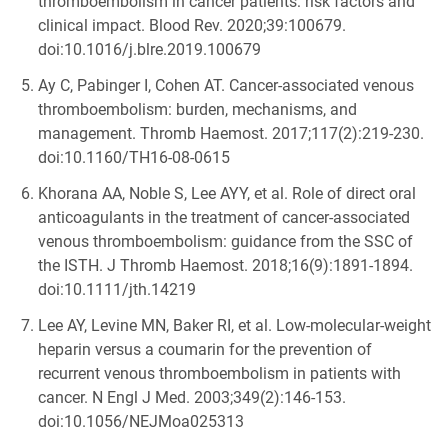
thromboembolism in cancer patients: risk factors and
clinical impact. Blood Rev. 2020;39:100679.
doi:10.1016/j.blre.2019.100679
Ay C, Pabinger I, Cohen AT. Cancer-associated venous
thromboembolism: burden, mechanisms, and
management. Thromb Haemost. 2017;117(2):219-230.
doi:10.1160/TH16-08-0615
Khorana AA, Noble S, Lee AYY, et al. Role of direct oral
anticoagulants in the treatment of cancer-associated
venous thromboembolism: guidance from the SSC of
the ISTH. J Thromb Haemost. 2018;16(9):1891-1894.
doi:10.1111/jth.14219
Lee AY, Levine MN, Baker RI, et al. Low-molecular-weight
heparin versus a coumarin for the prevention of
recurrent venous thromboembolism in patients with
cancer. N Engl J Med. 2003;349(2):146-153.
doi:10.1056/NEJMoa025313