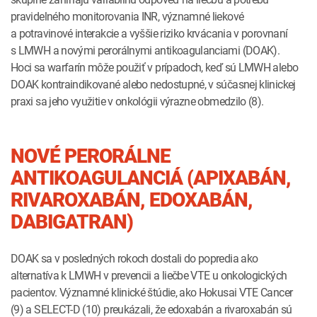
pravidelného monitorovania INR, významné liekové
a potravinové interakcie a vyššie riziko krvácania v porovnaní
s LMWH a novými perorálnymi antikoagulanciami (DOAK).
Hoci sa warfarín môže použiť v prípadoch, keď sú LMWH alebo
DOAK kontraindikované alebo nedostupné, v súčasnej klinickej
praxi sa jeho využitie v onkológii výrazne obmedzilo (8).
NOVÉ PERORÁLNE
ANTIKOAGULANCIÁ (APIXABÁN,
RIVAROXABÁN, EDOXABÁN,
DABIGATRAN)
DOAK sa v posledných rokoch dostali do popredia ako
alternatíva k LMWH v prevencii a liečbe VTE u onkologických
pacientov. Významné klinické štúdie, ako Hokusai VTE Cancer
(9) a SELECT-D (10) preukázali, že edoxabán a rivaroxabán sú