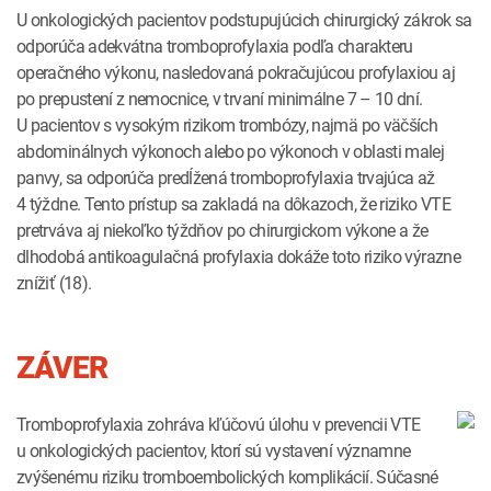
U onkologických pacientov podstupujúcich chirurgický zákrok sa
odporúča adekvátna tromboprofylaxia podľa charakteru
operačného výkonu, nasledovaná pokračujúcou profylaxiou aj
po prepustení z nemocnice, v trvaní minimálne 7 – 10 dní.
U pacientov s vysokým rizikom trombózy, najmä po väčších
abdominálnych výkonoch alebo po výkonoch v oblasti malej
panvy, sa odporúča predĺžená tromboprofylaxia trvajúca až
4 týždne. Tento prístup sa zakladá na dôkazoch, že riziko VTE
pretrváva aj niekoľko týždňov po chirurgickom výkone a že
dlhodobá antikoagulačná profylaxia dokáže toto riziko výrazne
znížiť (18).
ZÁVER
Tromboprofylaxia zohráva kľúčovú úlohu v prevencii VTE
u onkologických pacientov, ktorí sú vystavení významne
zvýšenému riziku tromboembolických komplikácií. Súčasné