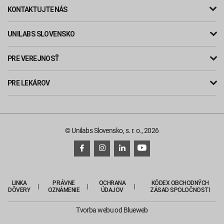
KONTAKTUJTE NÁS
UNILABS SLOVENSKO
PRE VEREJNOSŤ
PRE LEKÁROV
© Unilabs Slovensko, s. r. o., 2026
LINKA
PRÁVNE
OCHRANA
KÓDEX OBCHODNÝCH
DÔVERY
OZNÁMENIE
ÚDAJOV
ZÁSAD SPOLOČNOSTI
Tvorba webu
od Blueweb