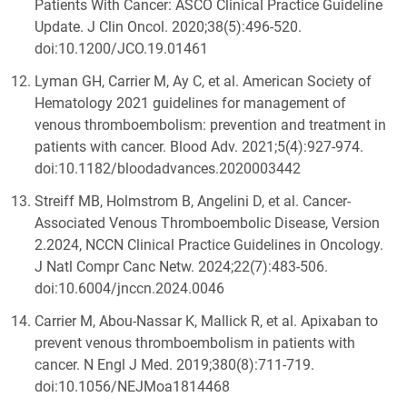
Patients With Cancer: ASCO Clinical Practice Guideline
Update. J Clin Oncol. 2020;38(5):496-520.
doi:10.1200/JCO.19.01461
Lyman GH, Carrier M, Ay C, et al. American Society of
Hematology 2021 guidelines for management of
venous thromboembolism: prevention and treatment in
patients with cancer. Blood Adv. 2021;5(4):927-974.
doi:10.1182/bloodadvances.2020003442
Streiff MB, Holmstrom B, Angelini D, et al. Cancer-
Associated Venous Thromboembolic Disease, Version
2.2024, NCCN Clinical Practice Guidelines in Oncology.
J Natl Compr Canc Netw. 2024;22(7):483-506.
doi:10.6004/jnccn.2024.0046
Carrier M, Abou-Nassar K, Mallick R, et al. Apixaban to
prevent venous thromboembolism in patients with
cancer. N Engl J Med. 2019;380(8):711-719.
doi:10.1056/NEJMoa1814468