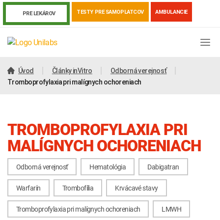
TESTY PRE SAMOPLATCOV
AMBULANCIE
PRE LEKÁROV
Úvod
Články inVitro
Odborná verejnosť
Tromboprofylaxia pri malígnych ochoreniach
TROMBOPROFYLAXIA PRI
MALÍGNYCH OCHORENIACH
Odborná verejnosť
Hematológia
Dabigatran
Genetika
Covid-19
Žiadanky a tlačivá
Warfarín
Trombofília
Krvácavé stavy
Výsledky vyšetrení
Kortizol
Odberová príručka
Tromboprofylaxia pri malígnych ochoreniach
LMWH