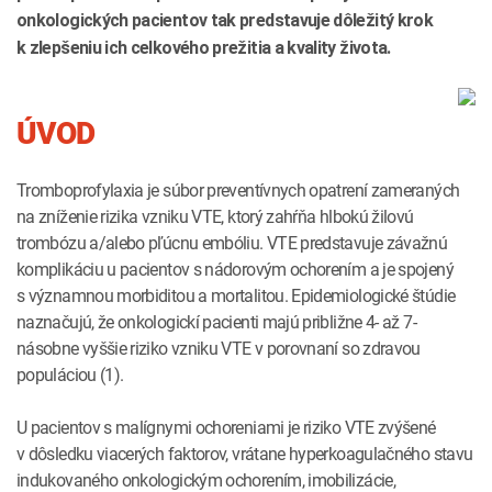
onkologických pacientov tak predstavuje dôležitý krok
k zlepšeniu ich celkového prežitia a kvality života.
ÚVOD
Tromboprofylaxia je súbor preventívnych opatrení zameraných
na zníženie rizika vzniku VTE, ktorý zahŕňa hlbokú žilovú
trombózu a/alebo pľúcnu embóliu. VTE predstavuje závažnú
komplikáciu u pacientov s nádorovým ochorením a je spojený
s významnou morbiditou a mortalitou. Epidemiologické štúdie
naznačujú, že onkologickí pacienti majú približne 4- až 7-
násobne vyššie riziko vzniku VTE v porovnaní so zdravou
populáciou (1).
U pacientov s malígnymi ochoreniami je riziko VTE zvýšené
v dôsledku viacerých faktorov, vrátane hyperkoagulačného stavu
indukovaného onkologickým ochorením, imobilizácie,