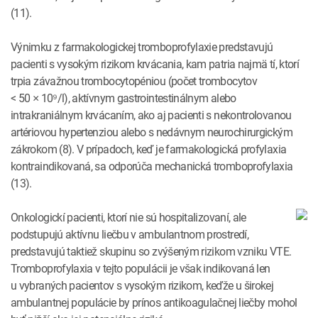
(11).
Výnimku z farmakologickej tromboprofylaxie predstavujú
pacienti s vysokým rizikom krvácania, kam patria najmä tí, ktorí
trpia závažnou trombocytopéniou (počet trombocytov
< 50 × 10⁹/l), aktívnym gastrointestinálnym alebo
intrakraniálnym krvácaním, ako aj pacienti s nekontrolovanou
artériovou hypertenziou alebo s nedávnym neurochirurgickým
zákrokom (8). V prípadoch, keď je farmakologická profylaxia
kontraindikovaná, sa odporúča mechanická tromboprofylaxia
(13).
Onkologickí pacienti, ktorí nie sú hospitalizovaní, ale
podstupujú aktívnu liečbu v ambulantnom prostredí,
predstavujú taktiež skupinu so zvýšeným rizikom vzniku VTE.
Tromboprofylaxia v tejto populácii je však indikovaná len
u vybraných pacientov s vysokým rizikom, keďže u širokej
ambulantnej populácie by prínos antikoagulačnej liečby mohol