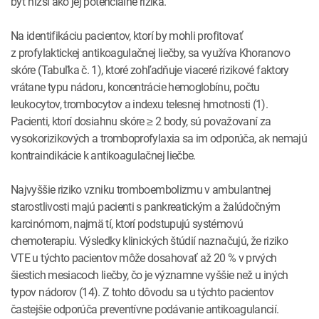
byť nižší ako jej potenciálne riziká.
Na identifikáciu pacientov, ktorí by mohli profitovať
z profylaktickej antikoagulačnej liečby, sa využíva Khoranovo
skóre (Tabuľka č. 1), ktoré zohľadňuje viaceré rizikové faktory
vrátane typu nádoru, koncentrácie hemoglobínu, počtu
leukocytov, trombocytov a indexu telesnej hmotnosti (1).
Pacienti, ktorí dosiahnu skóre ≥ 2 body, sú považovaní za
vysokorizikových a tromboprofylaxia sa im odporúča, ak nemajú
kontraindikácie k antikoagulačnej liečbe.
Najvyššie riziko vzniku tromboembolizmu v ambulantnej
starostlivosti majú pacienti s pankreatickým a žalúdočným
karcinómom, najmä tí, ktorí podstupujú systémovú
chemoterapiu. Výsledky klinických štúdií naznačujú, že riziko
VTE u týchto pacientov môže dosahovať až 20 % v prvých
šiestich mesiacoch liečby, čo je významne vyššie než u iných
typov nádorov (14). Z tohto dôvodu sa u týchto pacientov
častejšie odporúča preventívne podávanie antikoagulancií.