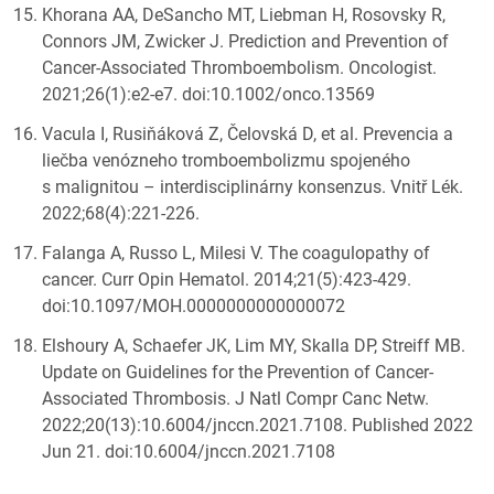
Khorana AA, DeSancho MT, Liebman H, Rosovsky R,
Connors JM, Zwicker J. Prediction and Prevention of
Cancer-Associated Thromboembolism. Oncologist.
2021;26(1):e2-e7. doi:10.1002/onco.13569
Vacula I, Rusiňáková Z, Čelovská D, et al. Prevencia a
liečba venózneho tromboembolizmu spojeného
s malignitou – interdisciplinárny konsenzus. Vnitř Lék.
2022;68(4):221-226.
Falanga A, Russo L, Milesi V. The coagulopathy of
cancer. Curr Opin Hematol. 2014;21(5):423-429.
doi:10.1097/MOH.0000000000000072
Elshoury A, Schaefer JK, Lim MY, Skalla DP, Streiff MB.
Update on Guidelines for the Prevention of Cancer-
Associated Thrombosis. J Natl Compr Canc Netw.
2022;20(13):10.6004/jnccn.2021.7108. Published 2022
Jun 21. doi:10.6004/jnccn.2021.7108