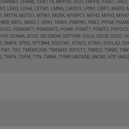
CHRNB1, CHRNE, CHST14, INPP5K, ISCU, CRPPA, ITGA7, JAG2
S2, LDB3, LDHA, LETM1, LMNA, LMOD3, LPIN1, LRIF1, MADD,
U1, MSTN, MSTO1, MTM1, MUSK, MYBPC1, MYH2, MYH3, MYH7
EB, NEFL, NKX2-1, OPA1, ORAI1, PABPN1, PAX7, PFKM, PGAM
 POLG2, POMGNT1, POMGNT2, POMK, POMT1, POMT2, POPDC3,
R3, SCN4A, SCO2, SELENON, SEPTIN9, SGCA, SGCB, SGCD, SG
, SMPX, SPEG, SPTBN4, SQSTM1, STAC3, STIM1, SUCLA2, SUC
 TIA1, TK2, TMEM126B, TMEM43, RXYLT1, TNNC2, TNNI2, TNN
, TRIP4, TSFM, TTN, TWNK, TYMP, UNC45B, UNC80, VCP, VMA2