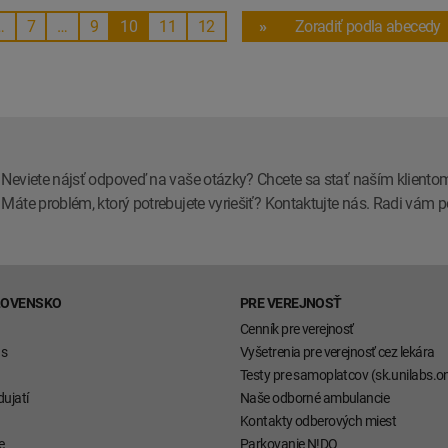
…
7
…
9
10
11
12
»
Zoradiť podla abecedy
Neviete nájsť odpoveď na vaše otázky? Chcete sa stať naším kliento
Máte problém, ktorý potrebujete vyriešiť? Kontaktujte nás. Radi vá
LOVENSKO
PRE VEREJNOSŤ
Cenník pre verejnosť
ás
Vyšetrenia pre verejnosť cez lekára
Testy pre samoplatcov (sk.unilabs.on
ujatí
Naše odborné ambulancie
Kontakty odberových miest
e
Parkovanie N!DO