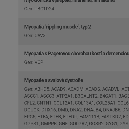
Gen: TBC1D24
Myopatia "rippling muscle", typ 2
Gen: CAV3
Myopatia s Pagetovou chorobou kostí a demencio
Gen: VCP
Myopatie a svalové dystrofie
Gen: ABHD5, ACAD9, ACADM, ACADS, ACADVL, ACT
ASCC1, ASCC3, ATP2A1, B3GALNT2, B4GAT1, BAG3,
CFL2, CNTN1, COL12A1, COL13A1, COL25A1, COL6A
DGUOK, DHX16, DMD, DNA2, DNAJB4, DNAJB6, DN
EPG5, ETFA, ETFB, ETFDH, FAM111B, FASTKD2, FDX2
GGPS1, GMPPB, GNE, GOLGA2, GOSR2, GYG1, GYS