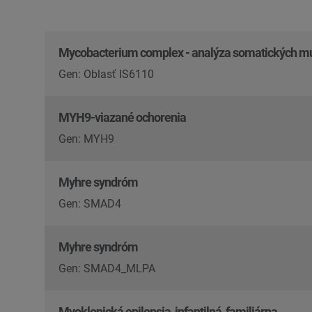
Mycobacterium complex - analýza somatických mu
Gen: Oblasť IS6110
MYH9-viazané ochorenia
Gen: MYH9
Myhre syndróm
Gen: SMAD4
Myhre syndróm
Gen: SMAD4_MLPA
Myoklonická epilepsia, infantilná, familiárna