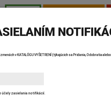
TESTY PRE SAMOPLATCOV
PRE LEKÁROV
E LEKÁROV
INVITRO
AKTUALITY
KTO SME
KDE NÁS 
SIELANÍM NOTIFIKÁC
 o zmenách v KATALÓGU VYŠETRENÍ (týkajúcich sa Pridania, Odobratia alebo
ENÍ
čely zasielania notifikácií.
Žiadanky a tlačivá
Výsledky vyšetrení
Kortizol
Odberová
Lymská borelióza
Human papillomavirus (HPV)