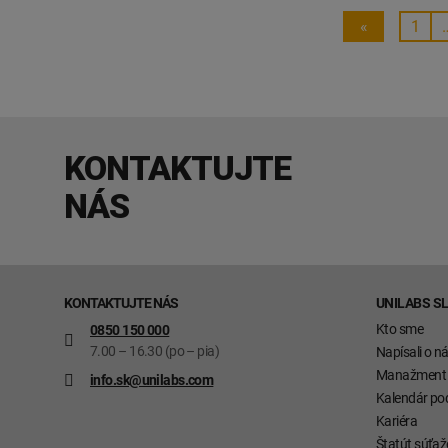
«
1
KONTAKTUJTE
NÁS
KONTAKTUJTE NÁS
UNILABS S
Kto sme
0850 150 000
7.00 – 16.30 (po – pia)
Napísali o n
Manažment
info.sk@unilabs.com
Kalendár pod
Kariéra
Štatút súťaž