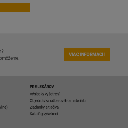
m?
VIAC INFORMÁCIÍ
m pomôžeme.
PRE LEKÁROV
Výsledky vyšetrení
Objednávka odberového materiálu
line)
Žiadanky a tlačivá
Katalóg vyšetrení