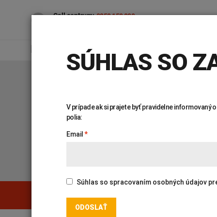
Call centrum:
0850 150 000
7.00 – 16.30 (po – pia)
PRE VEREJNOSŤ
PR
SÚHLAS SO ZA
Úvod
Genetika
Katalóg vyšetrení
V prípade ak si prajete byť pravidelne informovaný
polia:
KATALÓG VYŠETR
Email
Súhlas so spracovaním osobných údajov pre ú
Genetika
Covid-19
PREHĽADÁVAŤ KATALÓG:
INTOLERANCIA POTRAVÍN