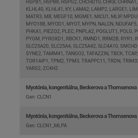
HSPB1, HSPB8, HSPG2, CHCHD10, CHKB, CHRNA1, 
KLHL40, KLHL41, KY, LAMA2, LAMP2, LARGE1, LIM
MATR3, MB, MEGF10, MGME1, MICU1, MLIP, MPD
MYO18B, MYOD1, MYOT, MYPN, NALCN, NDUFAF5, N
PHKA1, PIEZO2, PLEC, PNPLA2, POGLUT1, POLG,
PYGM, PYROXD1, RBCK1, RMND1, RRM2B, RYR1, RY
SLC25A20, SLC25A4, SLC25A42, SLC4A10, SMCHD1
SYNE2, TAMM41, TANGO2, TAFAZZIN, TBCK, TCAP,
TOR1AIP1, TPM2, TPM3, TRAPPC11, TRDN, TRIM32
YARS2, ZC4H2
Myotónia, kongenitálna, Beckerova a Thomsenova
Gen: CLCN1
Myotónia, kongenitálna, Beckerova a Thomsenova
Gen: CLCN1_MLPA