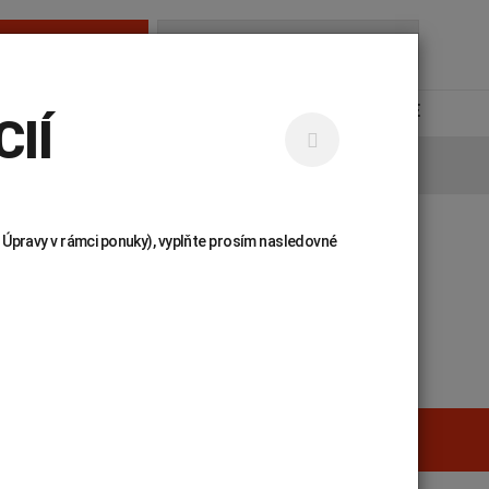
AMBULANCIE
Hľadať...
NÁJDETE
KARIÉRA
KONTAKTY
UNILABS ONLINE
IÍ
 Úpravy v rámci ponuky), vyplňte prosím nasledovné
 príručka