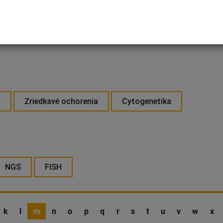
a
Zriedkavé ochorenia
Cytogenetika
NGS
FISH
k
l
m
n
o
p
q
r
s
t
u
v
w
x