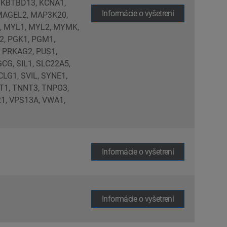
, KBTBD13, KCNA1,
Informácie o vyšetrení
 MAGEL2, MAP3K20,
, MYL1, MYL2, MYMK,
2, PGK1, PGM1,
 PRKAG2, PUS1,
CG, SIL1, SLC22A5,
LG1, SVIL, SYNE1,
T1, TNNT3, TNPO3,
1, VPS13A, VWA1,
Informácie o vyšetrení
Informácie o vyšetrení