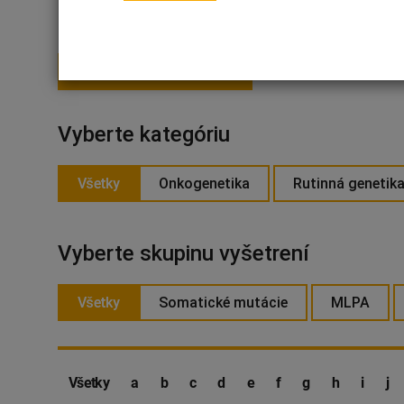
PRIHLÁSIŤ SA NA ODBER
Vyberte kategóriu
Všetky
Onkogenetika
Rutinná genetik
Vyberte skupinu vyšetrení
Všetky
Somatické mutácie
MLPA
Všetky
a
b
c
d
e
f
g
h
i
j