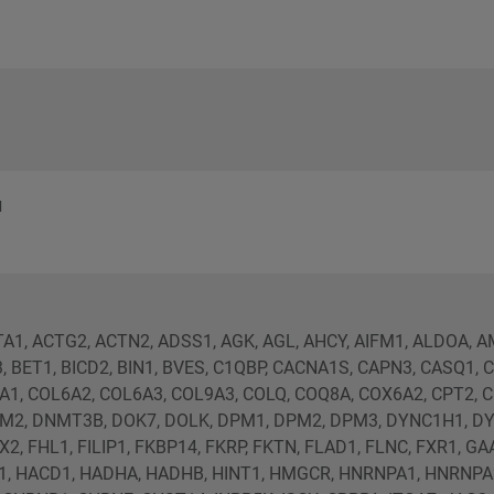
u
A1, ACTG2, ACTN2, ADSS1, AGK, AGL, AHCY, AIFM1, ALDOA, 
 BET1, BICD2, BIN1, BVES, C1QBP, CACNA1S, CAPN3, CASQ1, C
1, COL6A2, COL6A3, COL9A3, COLQ, COQ8A, COX6A2, CPT2, C
M2, DNMT3B, DOK7, DOLK, DPM1, DPM2, DPM3, DYNC1H1, DYS
, FHL1, FILIP1, FKBP14, FKRP, FKTN, FLAD1, FLNC, FXR1, GA
1, HACD1, HADHA, HADHB, HINT1, HMGCR, HNRNPA1, HNRNP