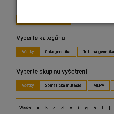
PRIHLÁSIŤ SA NA ODBER
Vyberte kategóriu
Všetky
Onkogenetika
Rutinná genetik
Vyberte skupinu vyšetrení
Všetky
Somatické mutácie
MLPA
Všetky
a
b
c
d
e
f
g
h
i
j