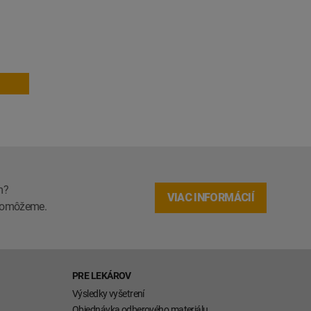
m?
VIAC INFORMÁCIÍ
m pomôžeme.
PRE LEKÁROV
Výsledky vyšetrení
Objednávka odberového materiálu