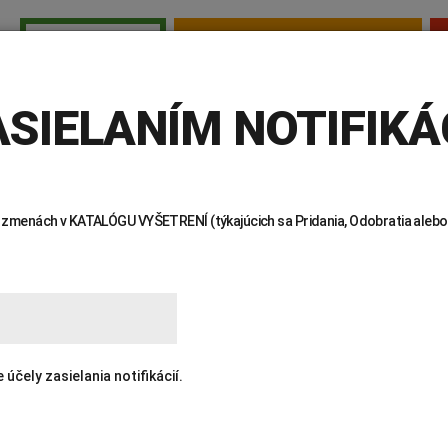
TESTY PRE SAMOPLATCOV
PRE LEKÁROV
E LEKÁROV
INVITRO
AKTUALITY
KTO SME
KDE NÁS 
SIELANÍM NOTIFIKÁC
 o zmenách v KATALÓGU VYŠETRENÍ (týkajúcich sa Pridania, Odobratia alebo
ENÍ
čely zasielania notifikácií.
Žiadanky a tlačivá
Výsledky vyšetrení
Kortizol
Odberová
Lymská borelióza
Human papillomavirus (HPV)