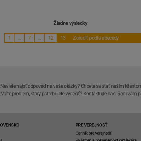
Žiadne výsledky
1
…
7
…
12
13
Zoradiť podla abecedy
Neviete nájsť odpoveď na vaše otázky? Chcete sa stať naším kliento
Máte problém, ktorý potrebujete vyriešiť? Kontaktujte nás. Radi vá
LOVENSKO
PRE VEREJNOSŤ
Cenník pre verejnosť
ás
Vyšetrenia pre verejnosť cez lekára