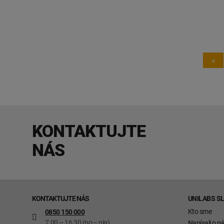
«
KONTAKTUJTE
NÁS
KONTAKTUJTE NÁS
UNILABS S
Kto sme
0850 150 000
7.00 – 16.30 (po – pia)
Napísali o n