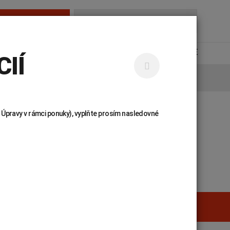
AMBULANCIE
Hľadať...
NÁJDETE
KARIÉRA
KONTAKTY
UNILABS ONLINE
IÍ
 Úpravy v rámci ponuky), vyplňte prosím nasledovné
 príručka