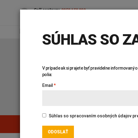
Call centrum:
0850 150 000
7.00 – 16.30 (po – pia)
PRE VEREJNOSŤ
PR
SÚHLAS SO ZA
Úvod
Genetika
Katalóg vyšetrení
V prípade ak si prajete byť pravidelne informovaný
polia:
KATALÓG VYŠETR
Email
Súhlas so spracovaním osobných údajov pre ú
Genetika
Covid-19
PREHĽADÁVAŤ KATALÓG:
INTOLERANCIA POTRAVÍN