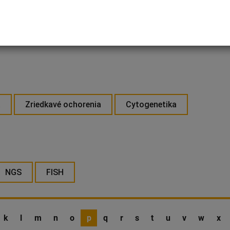
a
Zriedkavé ochorenia
Cytogenetika
NGS
FISH
k
l
m
n
o
p
q
r
s
t
u
v
w
x