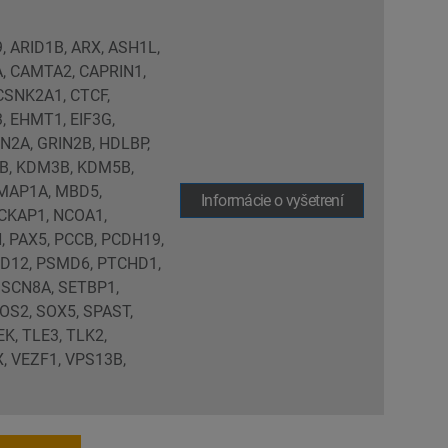
, ARID1B, ARX, ASH1L,
, CAMTA2, CAPRIN1,
CSNK2A1, CTCF,
, EHMT1, EIF3G,
IN2A, GRIN2B, HDLBP,
2B, KDM3B, KDM5B,
 MAP1A, MBD5,
Informácie o vyšetrení
CKAP1, NCOA1,
, PAX5, PCCB, PCDH19,
MD12, PSMD6, PTCHD1,
 SCN8A, SETBP1,
OS2, SOX5, SPAST,
K, TLE3, TLK2,
, VEZF1, VPS13B,