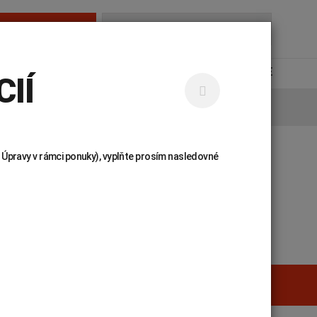
AMBULANCIE
Hľadať...
NÁJDETE
KARIÉRA
KONTAKTY
UNILABS ONLINE
IÍ
 Úpravy v rámci ponuky), vyplňte prosím nasledovné
 príručka