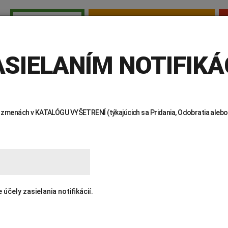
TESTY PRE SAMOPLATCOV
PRE LEKÁROV
E LEKÁROV
INVITRO
AKTUALITY
KTO SME
KDE NÁS 
SIELANÍM NOTIFIKÁC
 o zmenách v KATALÓGU VYŠETRENÍ (týkajúcich sa Pridania, Odobratia alebo
ENÍ
čely zasielania notifikácií.
Žiadanky a tlačivá
Výsledky vyšetrení
Kortizol
Odberová
Lymská borelióza
Human papillomavirus (HPV)