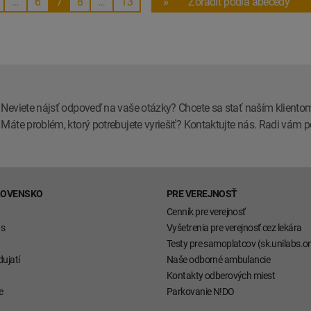
…
6
7
8
…
13
»
Zoradiť podla abecedy
Neviete nájsť odpoveď na vaše otázky? Chcete sa stať naším kliento
Máte problém, ktorý potrebujete vyriešiť? Kontaktujte nás. Radi vá
LOVENSKO
PRE VEREJNOSŤ
Cenník pre verejnosť
ás
Vyšetrenia pre verejnosť cez lekára
Testy pre samoplatcov (sk.unilabs.on
ujatí
Naše odborné ambulancie
Kontakty odberových miest
e
Parkovanie N!DO