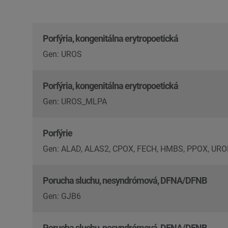
Porfýria, kongenitálna erytropoetická
Gen: UROS
Porfýria, kongenitálna erytropoetická
Gen: UROS_MLPA
Porfýrie
Gen: ALAD, ALAS2, CPOX, FECH, HMBS, PPOX, URO
Porucha sluchu, nesyndrómová, DFNA/DFNB
Gen: GJB6
Porucha sluchu, nesyndrómová, DFNA/DFNB