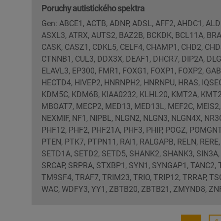
Poruchy autistického spektra
Gen: ABCE1, ACTB, ADNP, ADSL, AFF2, AHDC1, AL
ASXL3, ATRX, AUTS2, BAZ2B, BCKDK, BCL11A, BR
CASK, CASZ1, CDKL5, CELF4, CHAMP1, CHD2, CHD3
CTNNB1, CUL3, DDX3X, DEAF1, DHCR7, DIP2A, DL
ELAVL3, EP300, FMR1, FOXG1, FOXP1, FOXP2, GABR
HECTD4, HIVEP2, HNRNPH2, HNRNPU, HRAS, IQSE
KDM5C, KDM6B, KIAA0232, KLHL20, KMT2A, KMT2
MBOAT7, MECP2, MED13, MED13L, MEF2C, MEIS2,
NEXMIF, NF1, NIPBL, NLGN2, NLGN3, NLGN4X, NR3
PHF12, PHF2, PHF21A, PHF3, PHIP, POGZ, POMGN
PTEN, PTK7, PTPN11, RAI1, RALGAPB, RELN, RERE
SETD1A, SETD2, SETD5, SHANK2, SHANK3, SIN3A,
SRCAP, SRPRA, STXBP1, SYN1, SYNGAP1, TANC2, T
TM9SF4, TRAF7, TRIM23, TRIO, TRIP12, TRRAP, TS
WAC, WDFY3, YY1, ZBTB20, ZBTB21, ZMYND8, ZN