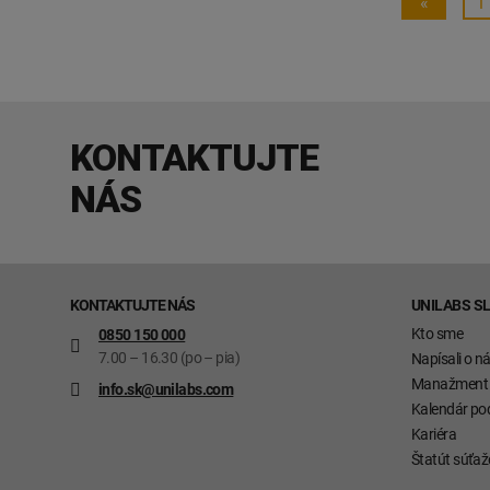
«
1
KONTAKTUJTE
NÁS
KONTAKTUJTE NÁS
UNILABS S
Kto sme
0850 150 000
7.00 – 16.30 (po – pia)
Napísali o n
Manažment
info.sk@unilabs.com
Kalendár pod
Kariéra
Štatút súťaž