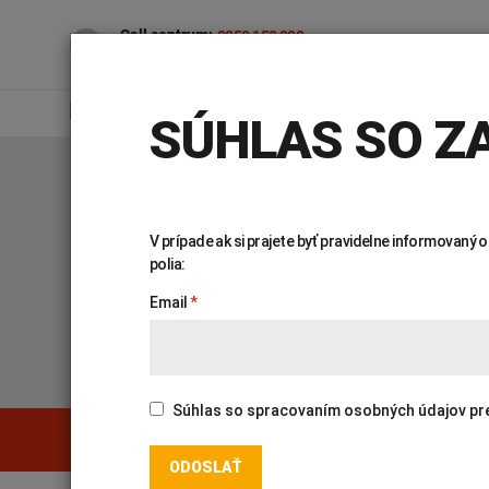
Call centrum:
0850 150 000
7.00 – 16.30 (po – pia)
PRE VEREJNOSŤ
PR
SÚHLAS SO ZA
Úvod
Genetika
Katalóg vyšetrení
V prípade ak si prajete byť pravidelne informovaný
polia:
KATALÓG VYŠETR
Email
Súhlas so spracovaním osobných údajov pre ú
Genetika
Covid-19
PREHĽADÁVAŤ KATALÓG:
INTOLERANCIA POTRAVÍN