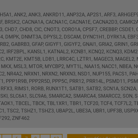
DH5A1, ANK2, ANK3, ANKRD11, ANP32A, AP2S1, ARF3, ARHGEF9
AF, BRSK2, CACNA1A, CACNA1C, CACNA1E, CACNA2D3, CAMK2A
, CHD7, CHD8, CIC, CNOT3, CORO1A, CPSF7, CREBBP, CSDE1, 
G4, DMPK, DNMT3A, DPYSL2, DSCAM, DYNC1H1, DYRK1A, EBF3
B2, GABRB3, GFAP, GIGYF1, GIGYF2, GNAI1, GRIA2, GRIN1, GR
C2, IRF2BPL, KANSL1, KATNAL2, KCNB1, KCNQ2, KCNQ3, KDM
C, KMT2E, KMT5B, LDB1, LRRC4C, LZTR1, MAGEC3, MAGEL2,
 MKX, MSL3, MTOR, MYCBP2, MYT1L, NAA15, NACC1, NBEA, N
C2, NR4A2, NRXN1, NRXN2, NRXN3, NSD1, NUP155, PACS1, PAH
T1, PPP1R9B, PPP2R5D, PPP5C, PRR12, PRR14L, PSMD11, PS
, RFX3, RIMS1, RORB, RUNX1T1, SATB1, SATB2, SCN1A, SCN2A,
 SKI, SLC6A1, SLC9A6, SMARCA2, SMARCA4, SMARCC2, SON, S
AOK1, TBCEL, TBCK, TBL1XR1, TBR1, TCF20, TCF4, TCF7L2, TE
C1, TSC2, TSHZ1, TSHZ3, UBAP2L, UBE3A, UBR1, UPF3B, USP9X
F292, ZNF462