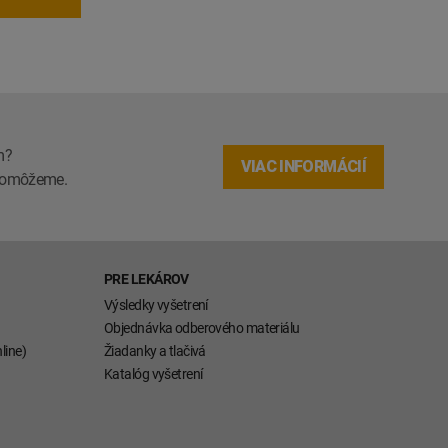
m?
VIAC INFORMÁCIÍ
m pomôžeme.
PRE LEKÁROV
Výsledky vyšetrení
Objednávka odberového materiálu
line)
Žiadanky a tlačivá
Katalóg vyšetrení