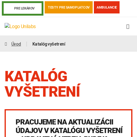
TESTY PRE SAMOPLATCOV
AMBULANCIE
PRE LEKÁROV
Úvod
Katalóg vyšetrení
KATALÓG
VYŠETRENÍ
Genetika
Covid-19
Žiadanky a tlačivá
PRACUJEME NA AKTUALIZÁCII
Výsledky vyšetrení
Kortizol
Odberová príručka
ÚDAJOV V KATALÓGU VYŠETRENÍ