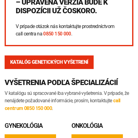
– UPRAVENÁ VERZIA BUDE K
INTOLERANCIA POTRAVÍN
Lymská borelióza
DISPOZÍCII UŽ ČOSKORO.
Human papillomavirus (HPV)
V prípade otázok nás kontaktujte prostredníctvom
call centra na
.
0850 150 000
KATALÓG GENETICKÝCH VYŠETRENÍ
VYŠETRENIA PODĽA ŠPECIALIZÁCIÍ
V katalógu sú spracované iba vybrané vyšetrenia. V prípade, že
nenájdete požadované informácie, prosím, kontaktujte
call
.
centrum 0850 150 000
GYNEKOLÓGIA
ONKOLÓGIA