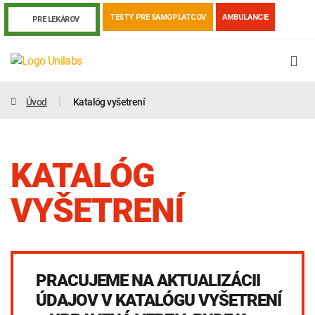
TESTY PRE SAMOPLATCOV
AMBULANCIE
PRE LEKÁROV
Úvod
Katalóg vyšetrení
KATALÓG
VYŠETRENÍ
Genetika
Covid-19
Žiadanky a tlačivá
PRACUJEME NA AKTUALIZÁCII
Výsledky vyšetrení
Kortizol
Odberová príručka
ÚDAJOV V KATALÓGU VYŠETRENÍ