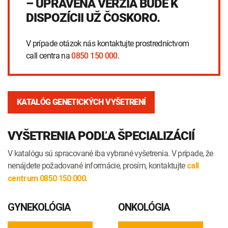
– UPRAVENÁ VERZIA BUDE K
INTOLERANCIA POTRAVÍN
Lymská borelióza
DISPOZÍCII UŽ ČOSKORO.
Human papillomavirus (HPV)
V prípade otázok nás kontaktujte prostredníctvom
call centra na
0850 150 000
.
KATALÓG GENETICKÝCH VYŠETRENÍ
VYŠETRENIA PODĽA ŠPECIALIZÁCIÍ
V katalógu sú spracované iba vybrané vyšetrenia. V prípade, že
nenájdete požadované informácie, prosím, kontaktujte
call
.
centrum 0850 150 000
GYNEKOLÓGIA
ONKOLÓGIA