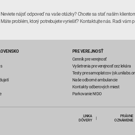
Neviete nájsť odpoveď na vaše otázky? Chcete sa stať naším kliento
Máte problém, ktorý potrebujete vyriešiť? Kontaktujte nás. Radi vá
LOVENSKO
PRE VEREJNOSŤ
Cenník pre verejnosť
ás
Vyšetrenia pre verejnosť cez lekára
Testy pre samoplatcov (sk.unilabs.on
ujatí
Naše odborné ambulancie
Kontakty odberových miest
e
Parkovanie N!DO
LINKA
PRÁVNE
DÔVERY
OZNÁMENIE