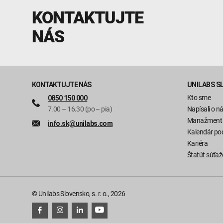
KONTAKTUJTE
NÁS
KONTAKTUJTE NÁS
UNILABS S
Kto sme
0850 150 000
7.00 – 16.30 (po – pia)
Napísali o n
Manažment
info.sk@unilabs.com
Kalendár pod
Kariéra
Štatút súťaž
© Unilabs Slovensko, s. r. o., 2026