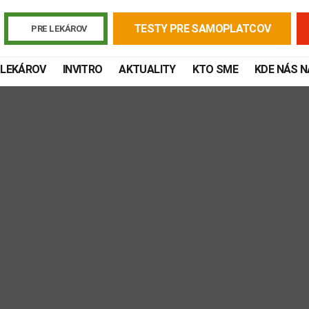
TESTY PRE SAMOPLATCOV
PRE LEKÁROV
 LEKÁROV
INVITRO
AKTUALITY
KTO SME
KDE NÁS 
Žiadanky a tlačivá
Výsledky vyšetrení
Kortizol
Odberová
Lymská borelióza
Human papillomavirus (HPV)