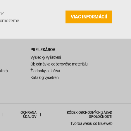
m?
VIAC INFORMÁCIÍ
m pomôžeme.
PRE LEKÁROV
Výsledky vyšetrení
Objednávka odberového materiálu
line)
Žiadanky a tlačivá
Katalóg vyšetrení
OCHRANA
KÓDEX OBCHODNÝCH ZÁSAD
ÚDAJOV
SPOLOČNOSTI
Tvorba webu
od Blueweb