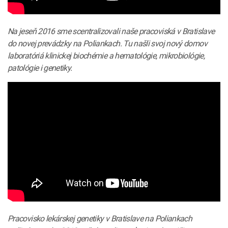
Na jeseň 2016 sme scentralizovali naše pracoviská v Bratislave
do novej prevádzky na Poliankach. Tu našli svoj nový domov
laboratóriá klinickej biochémie a hematológie, mikrobiológie,
patológie i genetiky.
Pracovisko lekárskej genetiky v Bratislave na Poliankach