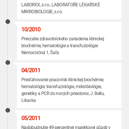
LABOREX, s.r.o., LABORATOŘE LÉKAŘSKÉ
MIKROBIOLOGIE, s.r.o.
10/2010
Prevzatie zdravotníckeho zariadenia klinickej
biochémie, hematológie a transfuziológie
Nemocničná 1, Šaľa
04/2011
Presťahovanie pracovísk klinickej biochémie,
hematológie, transfuziológie, mikrobiológie,
genetiky a PCR do nových priestorov, J. Bellu,
Likavka
05/2011
Nadobudnutie 49-percentnej majetkovej účasti v