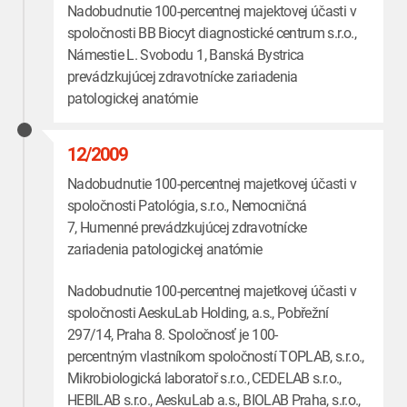
Nadobudnutie 100-percentnej majektovej účasti v
spoločnosti BB Biocyt diagnostické centrum s.r.o.,
Námestie L. Svobodu 1, Banská Bystrica
prevádzkujúcej zdravotnícke zariadenia
patologickej anatómie
12/2009
Nadobudnutie 100-percentnej majetkovej účasti v
spoločnosti Patológia, s.r.o., Nemocničná
7, Humenné prevádzkujúcej zdravotnícke
zariadenia patologickej anatómie
Nadobudnutie 100-percentnej majetkovej účasti v
spoločnosti AeskuLab Holding, a.s., Pobřežní
297/14, Praha 8. Spoločnosť je 100-
percentným vlastníkom spoločností TOPLAB, s.r.o.,
Mikrobiologická laboratoř s.r.o., CEDELAB s.r.o.,
HEBILAB s.r.o., AeskuLab a.s., BIOLAB Praha, s.r.o.,