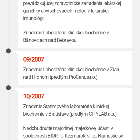
prevádzkujúcej zdravotnícke zariadenia lekárskej
genetiky a vyšetrovacích metód v lekárskej
imunológii
Zriadenie Laboratória klinickej biochémie v
Bánovciach nad Bebravou
09/2007
Zriadenie Laboratória klinickej biochémie v Žiari
nad Hronom (predtým ProCare, s.r.o.)
10/2007
Zriadenie Statimového laboratória klinickej
biochémie v Bratislave (predtým CITYLAB a.s.)
Nadobudnutie majoritnej majetkovej účasti v
spoločnosti BIORTG Kežmarok, s.r.o., Námestie sv.