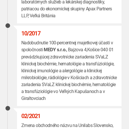
laboratórnych služieb a lekárskej diagnostiky,
patriacou do ekonomickej skupiny Apax Partners
LLP, Veľká Británia
10/2017
Nadobudnutie 100-percentnej majetkovej účasti v
spoločnosti
, Bajzova 4,Košice 040 01
MEDY s.r.o.
prevádzkujúcej zdravotnícke zariadenia SVaLZ
klinickej biochémie, hematológie a transfúziológie,
klinickej imunológie a alergológie a klinickej
mikrobiológie, rádiológie v Košiciach a zdravotnícke
zariadenia SVaLZ klinickej biochémie, hematológie
a transfúziológie vo Veľkých Kapušanoch a v
Giraltovciach
02/2021
Zmena obchodného názvu na Unilabs Slovensko,