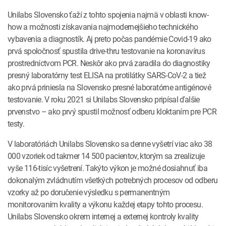
Unilabs Slovensko ťaží z tohto spojenia najmä v oblasti know-
how a možnosti získavania najmodernejšieho technického
vybavenia a diagnostík. Aj preto počas pandémie Covid-19 ako
prvá spoločnosť spustila drive-thru testovanie na koronavírus
prostredníctvom PCR. Neskôr ako prvá zaradila do diagnostiky
presný laboratórny test ELISA na protilátky SARS-CoV-2 a tiež
ako prvá priniesla na Slovensko presné laboratórne antigénové
testovanie. V roku 2021 si Unilabs Slovensko pripísal ďalšie
prvenstvo – ako prvý spustil možnosť odberu kloktaním pre PCR
testy.
V laboratóriách Unilabs Slovensko sa denne vyšetrí viac ako 38
000 vzoriek od takmer 14 500 pacientov, ktorým sa zrealizuje
vyše 116-tisíc vyšetrení. Takýto výkon je možné dosiahnuť iba
dokonalým zvládnutím všetkých potrebných procesov od odberu
vzorky až po doručenie výsledku s permanentným
monitorovaním kvality a výkonu každej etapy tohto procesu.
Unilabs Slovensko okrem internej a externej kontroly kvality