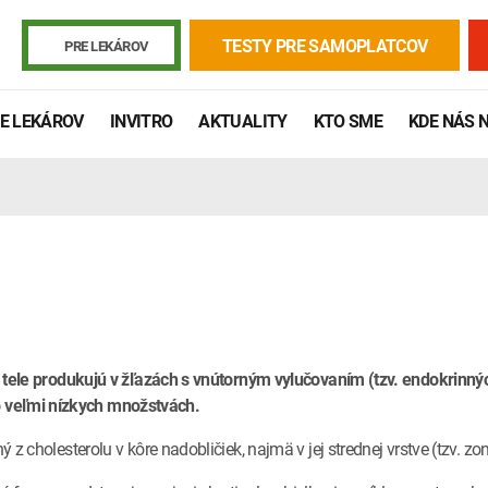
TESTY PRE SAMOPLATCOV
PRE LEKÁROV
E LEKÁROV
INVITRO
AKTUALITY
KTO SME
KDE NÁS 
skom tele produkujú v žľazách s vnútorným vylučovaním (tzv. endokrin
o veľmi nízkych množstvách.
Žiadanky a tlačivá
Výsledky vyšetrení
Kortizol
Odberová
 z cholesterolu v kôre nadobličiek, najmä v jej strednej vrstve (tzv. zo
Lymská borelióza
Human papillomavirus (HPV)