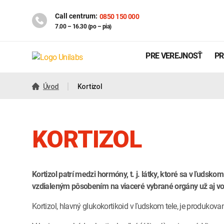
Call centrum:
0850 150 000
7.00 – 16.30 (po – pia)
PRE VEREJNOSŤ
PR
Úvod
Kortizol
KORTIZOL
Kortizol patrí medzi hormóny, t. j. látky, ktoré sa v ľud
vzdialeným pôsobením na viaceré vybrané orgány už aj v
Genetika
Covid-19
Kortizol, hlavný glukokortikoid v ľudskom tele, je produkovaný
INTOLERANCIA POTRAVÍN