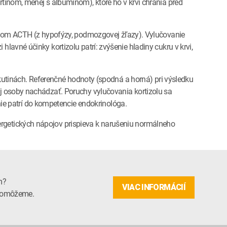
ortínom, menej s albumínom), ktoré ho v krvi chránia pred
ónom ACTH (z hypofýzy, podmozgovej žľazy). Vylučovanie
hlavné účinky kortizolu patrí: zvýšenie hladiny cukru v krvi,
 tekutinách. Referenčné hodnoty (spodná a horná) pri výsledku
nej osoby nachádzať. Poruchy vylučovania kortizolu sa
ie patrí do kompetencie endokrinológa.
nergetických nápojov prispieva k narušeniu normálneho
m?
VIAC INFORMÁCIÍ
m pomôžeme.