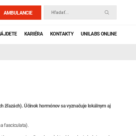
AMBULANCIE
Hľadať...
NÁJDETE
KARIÉRA
KONTAKTY
UNILABS ONLINE
ných žľazách). Účinok hormónov sa vyznačuje lokálnym aj
 príručka
na fasciculata).