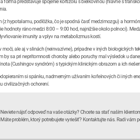
ná forma predstavuje spojenie kortizolu s bielkovinou (hlavne s transk
nia.
nom (z hypotalamu, podlôžka, čo je spodná časť medzimozgu) a horm
ie hodnoty ráno medzi 8:00 – 9:00 hod, najnižšie okolo polnoci). Medzi 
lyvňovanie imunity a vplyv na metabolizmus kostí.
, v moči, ale aj v slinách (neinvazívne), prípadne v iných biologických
torom by sa pri neprítomnosti choroby alebo poruchy mal výsledok u da
nota (Cushingov syndróm) s typickým klinickým obrazom a ich riešen
e, odopieraním si spánku, nadmerným užívaním kofeínových či iných e
u civilizačných ochorení.
Neviete nájsť odpoveď na vaše otázky? Chcete sa stať naším kliento
Máte problém, ktorý potrebujete vyriešiť? Kontaktujte nás. Radi vá