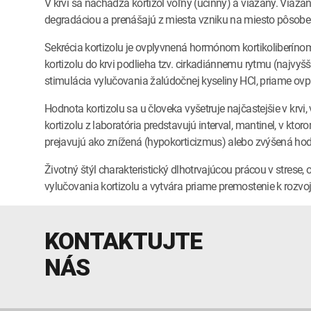
V krvi sa nachádza kortizol voľný (účinný) a viazaný. Viaza
degradáciou a prenášajú z miesta vzniku na miesto pôsobe
Sekrécia kortizolu je ovplyvnená hormónom kortikoliberí
kortizolu do krvi podlieha tzv. cirkadiánnemu rytmu (najvyšš
stimulácia vylučovania žalúdočnej kyseliny HCl, priame ovp
Hodnota kortizolu sa u človeka vyšetruje najčastejšie v krvi
kortizolu z laboratória predstavujú interval, mantinel, v k
prejavujú ako znížená (hypokorticizmus) alebo zvýšená hod
Životný štýl charakteristický dlhotrvajúcou prácou v stres
vylučovania kortizolu a vytvára priame premostenie k rozvoj
KONTAKTUJTE
NÁS