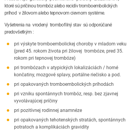
ktoré sú príčinou trombóz alebo recidív tromboembolických
príhod v žilovom alebo tepnovom cievnom systéme.
Vyšetrenia na vrodený trombofilný stav sú odporúčané
predovšetkým :
pri výskyte tromboembolickej choroby v mladom veku
(pred 45. rokom života pri žilovej trombóze, pred 35.
rokom pri tepnovej trombóze)
pri trombózach v atypických lokalizáciách / horné
končatiny, mozgové splavy, portálne riečisko a pod.
pri opakovaných tromboembolických príhodách
pri vzniku spontánnych trombóz, resp. bez zjavnej
vyvolávajúcej príčiny
pri pozitívnej rodinnej anamnéze
pri opakovaných tehotenských stratách, spontánnych
potratoch a komplikáciách gravidity