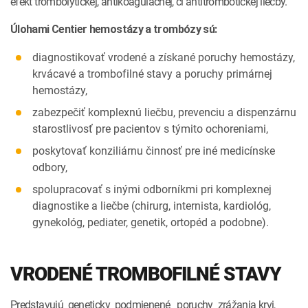
efekt trombolytickej, antikoagulačnej, či antitrombotickej liečby.
Úlohami Centier hemostázy a trombózy sú:
diagnostikovať vrodené a získané poruchy hemostázy,
krvácavé a trombofilné stavy a poruchy primárnej
hemostázy,
zabezpečiť komplexnú liečbu, prevenciu a dispenzárnu
starostlivosť pre pacientov s týmito ochoreniami,
poskytovať konziliárnu činnosť pre iné medicínske
odbory,
spolupracovať s inými odborníkmi pri komplexnej
diagnostike a liečbe (chirurg, internista, kardiológ,
gynekológ, pediater, genetik, ortopéd a podobne).
VRODENÉ TROMBOFILNÉ STAVY
Predstavujú geneticky podmienené poruchy zrážania krvi,