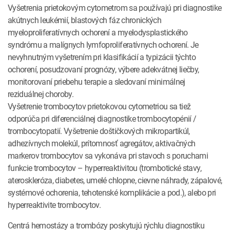
Vyšetrenia prietokovým cytometrom sa používajú pri diagnostike
akútnych leukémií, blastových fáz chronických
myeloproliferatívnych ochorení a myelodysplastického
syndrómu a malígnych lymfoproliferatívnych ochorení. Je
nevyhnutným vyšetrením pri klasifikácií a typizácii týchto
ochorení, posudzovaní prognózy, výbere adekvátnej liečby,
monitorovaní priebehu terapie a sledovaní minimálnej
reziduálnej choroby.
Vyšetrenie trombocytov prietokovou cytometriou sa tiež
odporúča pri diferenciálnej diagnostike trombocytopénií /
trombocytopatií. Vyšetrenie doštičkových mikropartikúl,
adhezívnych molekúl, prítomnosť agregátov, aktivačných
markerov trombocytov sa vykonáva pri stavoch s poruchami
funkcie trombocytov – hyperreaktivitou (trombotické stavy,
ateroskleróza, diabetes, umelé chlopne, cievne náhrady, zápalové,
systémové ochorenia, tehotenské komplikácie a pod.), alebo pri
hyperreaktivite trombocytov.
Centrá hemostázy a trombózy poskytujú rýchlu diagnostiku