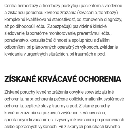
Centrá hemostázy a trombózy poskytujú pacientom s vrodenou
a získanou poruchou krvného zrážania (krvácania, trombózy)
komplexnú kvalifikovanú starostlivosť, od stanovenia diagnózy,
až po dlhodobú liečbu. Zabezpečujú pravidelné klinické
sledovanie, laboratórne monitorovanie, preventívnu liečbu,
poradenstvo, konzultačnú činnosť a spoluprácu s ďalšími
odborníkmi pri plánovaných operačných výkonoch, zvládanie
krvácania v urgentných situáciách, pri traumách a pod.
ZÍSKANÉ KRVÁCAVÉ OCHORENIA
Získané poruchy krvného zrážania obvykle sprevádzajú iné
ochorenia, napr. ochorenia pečene, obličiek, malignity, systémové
ochorenia, septické stavy, traumy a pod. Získané poruchy
krvného zrážania sa prejavujú zvýšenou krvácavosťou,
spontánnym krvácaním, či zvýšeným krvácaním po poraneniach
alebo operačných výkonoch. Pri získaných poruchách krvného