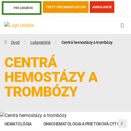
TESTY PRE SAMOPLATCOV
AMBULANCIE
PRE LEKÁROV
Úvod
Laboratóriá
Centrá hemostázy a trombózy
CENTRÁ
HEMOSTÁZY A
TROMBÓZY
Genetika
Covid-19
Žiadanky a tlačivá
Výsledky vyšetrení
Kortizol
Odberová príručka
HEMATOLÓGIA
ONKOHEMATOLÓGIA A PRIETOKOVÁ CYTOMETR