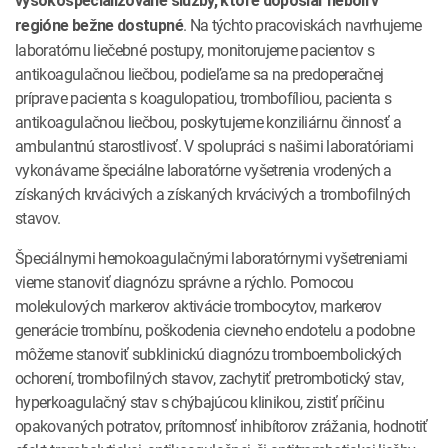
vysokošpecializované služby, ktoré doposiaľ neboli v
. Na týchto pracoviskách navrhujeme
regióne bežne dostupné
laboratórnu liečebné postupy, monitorujeme pacientov s
antikoagulačnou liečbou, podieľame sa na predoperačnej
príprave pacienta s koagulopatiou, trombofíliou, pacienta s
antikoagulačnou liečbou, poskytujeme konziliárnu činnosť a
ambulantnú starostlivosť. V spolupráci s našimi laboratóriami
vykonávame špeciálne laboratórne vyšetrenia vrodených a
získaných krvácivých a získaných krvácivých a trombofilných
stavov.
Špeciálnymi hemokoagulačnými laboratórnymi vyšetreniami
vieme stanoviť diagnózu správne a rýchlo. Pomocou
molekulových markerov aktivácie trombocytov, markerov
generácie trombínu, poškodenia cievneho endotelu a podobne
môžeme stanoviť subklinickú diagnózu tromboembolických
ochorení, trombofilných stavov, zachytiť pretrombotický stav,
hyperkoagulačný stav s chýbajúcou klinikou, zistiť príčinu
opakovaných potratov, prítomnosť inhibítorov zrážania, hodnotiť