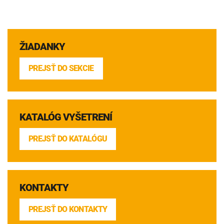
INTOLERANCIA POTRAVÍN
Lymská borelióza
Human papillomavirus (HPV)
ŽIADANKY
PREJSŤ DO SEKCIE
KATALÓG VYŠETRENÍ
PREJSŤ DO KATALÓGU
KONTAKTY
PREJSŤ DO KONTAKTY