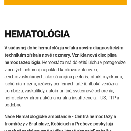
HEMATOLÓGIA
V súčasnej dobe hematológia vďaka novým diagnostickým
technikám získala nové rozmery. Vznikla nová disciplína
. Hemostáza má dôležitú úlohu v patogenéze
hemostazeológia
viacerých ochorení, napríklad kardiovaskulárnych,
cerebrovaskulárnych, ako sú angina pectoris, infarkt myokardu,
ischémia mozgu, uzávery periférnych artérii, hlboká venózna
trombóza, vaskulitídy, autoimunitné, systémové ochorenia,
nefrotický syndróm, akútna renálna insuficiencia, HUS, TTP a
podobne.
Naše Hematologické ambulancie - Centrá hemostázy a
trombózy v Bratislave
,
Košiciach a
Prešove
poskytujú