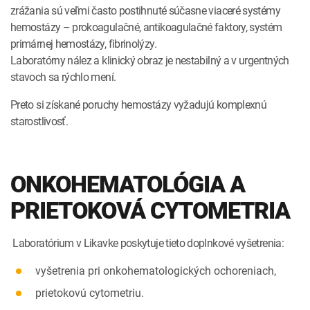
zrážania sú veľmi často postihnuté súčasne viaceré systémy
hemostázy – prokoagulačné, antikoagulačné faktory, systém
primárnej hemostázy, fibrinolýzy.
Laboratórny nález a klinický obraz je nestabilný a v urgentných
stavoch sa rýchlo mení.
Preto si získané poruchy hemostázy vyžadujú komplexnú
starostlivosť.
ONKOHEMATOLÓGIA A
PRIETOKOVÁ CYTOMETRIA
Laboratórium v Likavke poskytuje tieto doplnkové vyšetrenia:
vyšetrenia pri onkohematologických ochoreniach,
prietokovú cytometriu.