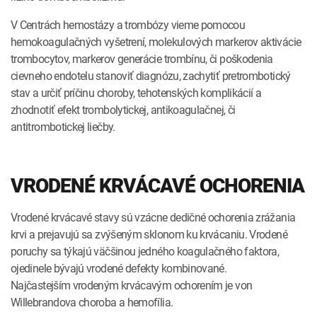
V Centrách hemostázy a trombózy vieme pomocou
hemokoagulačných vyšetrení, molekulových markerov aktivácie
trombocytov, markerov generácie trombínu, či poškodenia
cievneho endotelu stanoviť diagnózu, zachytiť pretrombotický
stav a určiť príčinu choroby, tehotenských komplikácií a
zhodnotiť efekt trombolytickej, antikoagulačnej, či
antitrombotickej liečby.
VRODENÉ KRVÁCAVÉ OCHORENIA
Vrodené krvácavé stavy sú vzácne dedičné ochorenia zrážania
krvi a prejavujú sa zvýšeným sklonom ku krvácaniu. Vrodené
poruchy sa týkajú väčšinou jedného koagulačného faktora,
ojedinele bývajú vrodené defekty kombinované.
Najčastejším vrodeným krvácavým ochorením je von
Willebrandova choroba a hemofília.