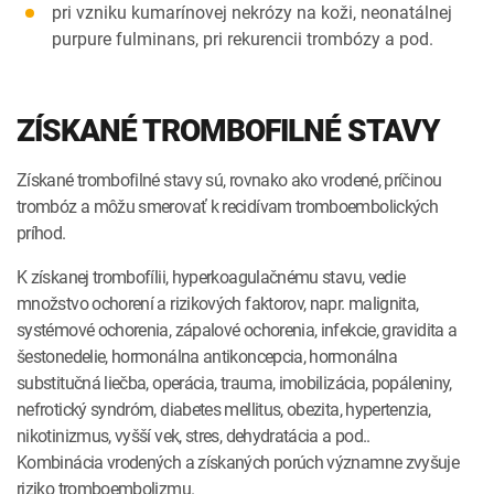
pri vzniku kumarínovej nekrózy na koži, neonatálnej
purpure fulminans, pri rekurencii trombózy a pod.
ZÍSKANÉ TROMBOFILNÉ STAVY
Získané trombofilné stavy sú, rovnako ako vrodené, príčinou
trombóz a môžu smerovať k recidívam tromboembolických
príhod.
K získanej trombofílii, hyperkoagulačnému stavu, vedie
množstvo ochorení a rizikových faktorov, napr. malignita,
systémové ochorenia, zápalové ochorenia, infekcie, gravidita a
šestonedelie, hormonálna antikoncepcia, hormonálna
substitučná liečba, operácia, trauma, imobilizácia, popáleniny,
nefrotický syndróm, diabetes mellitus, obezita, hypertenzia,
nikotinizmus, vyšší vek, stres, dehydratácia a pod..
Kombinácia vrodených a získaných porúch významne zvyšuje
riziko tromboembolizmu.