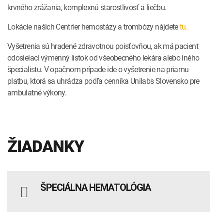
krvného zrážania, komplexnú starostlivosť a liečbu.
Lokácie našich Centrier hemostázy a trombózy nájdete
tu.
Vyšetrenia sú hradené zdravotnou poisťovňou, ak má pacient
odosielací výmenný lístok od všeobecného lekára alebo iného
špecialistu. V opačnom prípade ide o vyšetrenie na priamu
platbu, ktorá sa uhrádza podľa cenníka Unilabs Slovensko pre
ambulatné výkony.
ŽIADANKY
ŠPECIÁLNA HEMATOLÓGIA