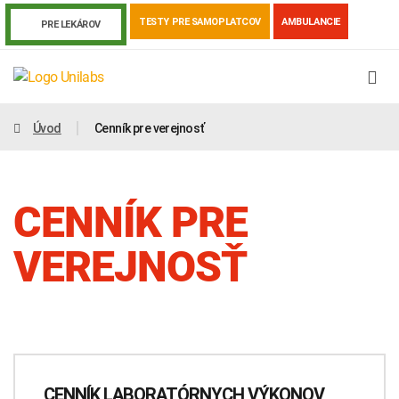
TESTY PRE SAMOPLATCOV
AMBULANCIE
PRE LEKÁROV
Úvod
Cenník pre verejnosť
CENNÍK PRE
VEREJNOSŤ
Genetika
Covid-19
Žiadanky a tlačivá
Výsledky vyšetrení
Kortizol
Odberová príručka
CENNÍK LABORATÓRNYCH VÝKONOV