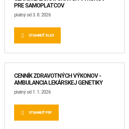
INTOLERANCIA POTRAVÍN
Lymská borelióza
PRE SAMOPLATCOV
platný od 3. 8. 2026
Human papillomavirus (HPV)
STIAHNUŤ XLSX
CENNÍK ZDRAVOTNÝCH VÝKONOV -
AMBULANCIA LEKÁRSKEJ GENETIKY
platný od 1. 1. 2026
STIAHNUŤ PDF