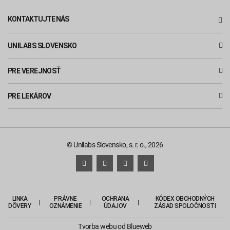
KONTAKTUJTE NÁS
UNILABS SLOVENSKO
PRE VEREJNOSŤ
PRE LEKÁROV
© Unilabs Slovensko, s. r. o., 2026
LINKA
PRÁVNE
OCHRANA
KÓDEX OBCHODNÝCH
DÔVERY
OZNÁMENIE
ÚDAJOV
ZÁSAD SPOLOČNOSTI
Tvorba webu
od Blueweb