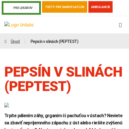
TESTY PRE SAMOPLATCOV
AMBULANCIE
PRE LEKÁROV
Úvod
Pepsín v slinách (PEPTEST)
PEPSÍN V SLINÁCH
(PEPTEST)
Genetika
Covid-19
Žiadanky a tlačivá
Trpíte pálením záhy, grganím či pachuťou v ústach? Neviete
Výsledky vyšetrení
Kortizol
Odberová príručka
sa zbaviť nepríjemného zápachu z úst alebo riešite zvýšenú