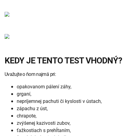
KEDY JE TENTO TEST VHODNÝ?
Uvažujte o ňom najmä pri:
opakovanom pálení záhy,
grganí,
nepríjemnej pachuti či kyslosti v ústach,
zápachu z úst,
chrapote,
zvýšenej kazivosti zubov,
ťažkostiach s prehĺtaním,