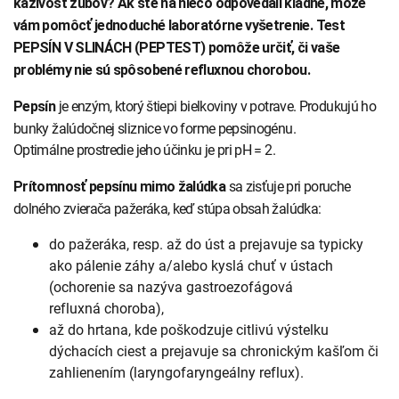
kazivosť zubov? Ak ste na niečo odpovedali kladne, môže
INTOLERANCIA POTRAVÍN
Lymská borelióza
vám pomôcť jednoduché laboratórne vyšetrenie. Test
PEPSÍN V SLINÁCH (PEPTEST) pomôže určiť, či vaše
Human papillomavirus (HPV)
problémy nie sú spôsobené refluxnou chorobou.
je enzým, ktorý štiepi bielkoviny v potrave. Produkujú ho
Pepsín
bunky žalúdočnej sliznice vo forme pepsinogénu.
Optimálne prostredie jeho účinku je pri pH = 2.
sa zisťuje pri poruche
Prítomnosť pepsínu mimo žalúdka
dolného zvierača pažeráka, keď stúpa obsah žalúdka:
do pažeráka, resp. až do úst a prejavuje sa typicky
ako pálenie záhy a/alebo kyslá chuť v ústach
(ochorenie sa nazýva gastroezofágová
refluxná choroba),
až do hrtana, kde poškodzuje citlivú výstelku
dýchacích ciest a prejavuje sa chronickým kašľom či
zahlienením (laryngofaryngeálny reflux).