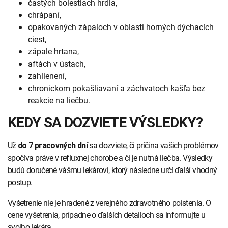
častých bolestiach hrdla,
chrápaní,
opakovaných zápaloch v oblasti horných dýchacích
ciest,
zápale hrtana,
aftách v ústach,
zahlienení,
chronickom pokašliavaní a záchvatoch kašľa bez
reakcie na liečbu.
KEDY SA DOZVIETE VÝSLEDKY?
Už
sa dozviete, či príčina vašich problémov
do 7 pracovných dní
spočíva práve v refluxnej chorobe a či je nutná liečba. Výsledky
budú doručené vášmu lekárovi, ktorý následne určí ďalší vhodný
postup.
Vyšetrenie nie je hradené z verejného zdravotného poistenia. O
cene vyšetrenia, prípadne o ďalších detailoch sa informujte u
svojho lekára.