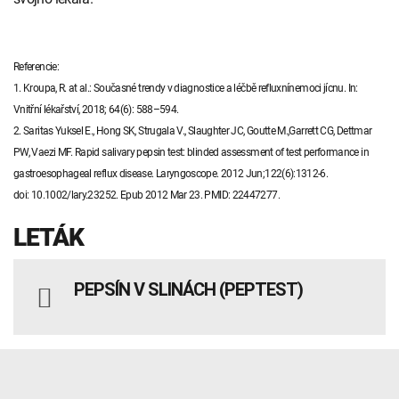
Referencie:
1. Kroupa, R. at al.: Současné trendy v diagnostice a léčbě refluxnínemoci jícnu. In:
Vnitřní lékařství, 2018; 64(6): 588–594.
2. Saritas Yuksel E., Hong SK, Strugala V., Slaughter JC, Goutte M.,Garrett CG, Dettmar
PW, Vaezi MF. Rapid salivary pepsin test: blinded assessment of test performance in
gastroesophageal reflux disease. Laryngoscope. 2012 Jun;122(6):1312-6.
doi: 10.1002/lary.23252. Epub 2012 Mar 23. PMID: 22447277.
LETÁK
PEPSÍN V SLINÁCH (PEPTEST)