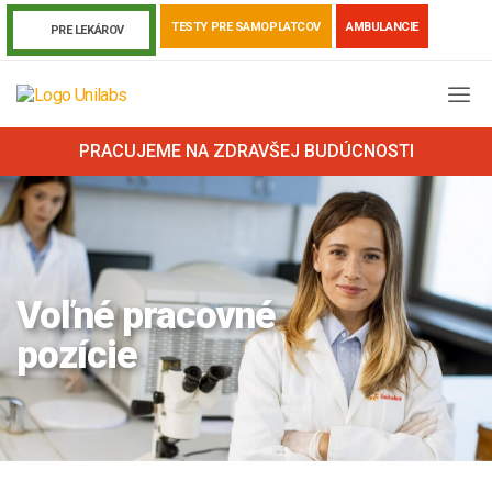
TESTY PRE SAMOPLATCOV
AMBULANCIE
PRE LEKÁROV
PRACUJEME NA ZDRAVŠEJ BUDÚCNOSTI
Voľné pracovné
pozície
Genetika
Covid-19
Žiadanky a tlačivá
Výsledky vyšetrení
Kortizol
Odberová príručka