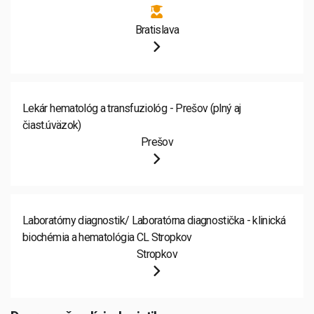
Bratislava
Lekár hematológ a transfuziológ - Prešov (plný aj
čiast.úväzok)
Prešov
Laboratórny diagnostik/ Laboratórna diagnostička - klinická
biochémia a hematológia CL Stropkov
Stropkov