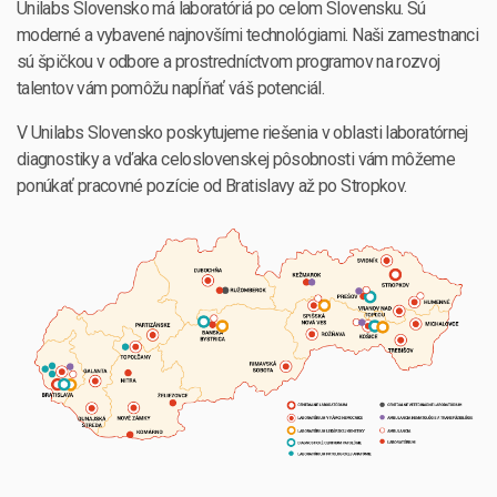
Unilabs Slovensko má laboratóriá po celom Slovensku. Sú
moderné a vybavené najnovšími technológiami. Naši zamestnanci
sú špičkou v odbore a prostredníctvom programov na rozvoj
talentov vám pomôžu napĺňať váš potenciál.
V Unilabs Slovensko poskytujeme riešenia v oblasti laboratórnej
diagnostiky a vďaka celoslovenskej pôsobnosti vám môžeme
ponúkať pracovné pozície od Bratislavy až po Stropkov.