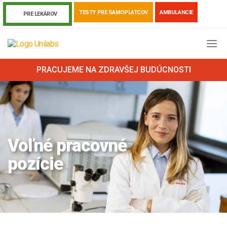
TESTY PRE SAMOPLATCOV
AMBULANCIE
PRE LEKÁROV
PRACUJEME NA ZDRAVŠEJ BUDÚCNOSTI
Voľné pracovné
pozície
Genetika
Covid-19
Žiadanky a tlačivá
Výsledky vyšetrení
Kortizol
Odberová príručka