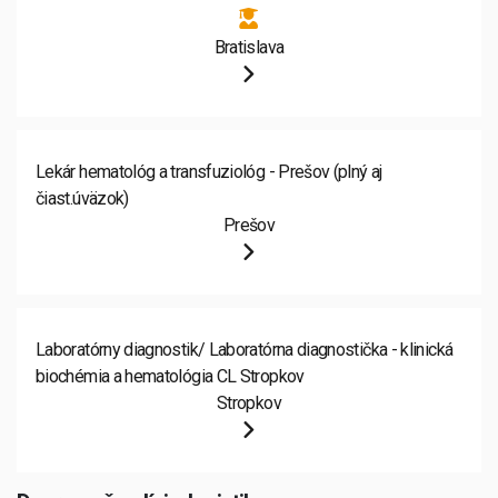
Bratislava
Lekár hematológ a transfuziológ - Prešov (plný aj
čiast.úväzok)
Prešov
Laboratórny diagnostik/ Laboratórna diagnostička - klinická
biochémia a hematológia CL Stropkov
Stropkov