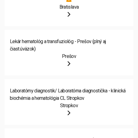
Bratislava
Lekár hematológ a transfuziológ - Prešov (plný aj
čiast.úväzok)
Prešov
Laboratórny diagnostik/ Laboratórna diagnostička - klinická
biochémia a hematológia CL Stropkov
Stropkov