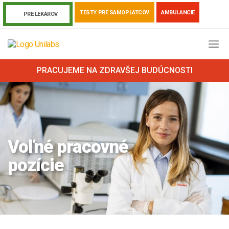
TESTY PRE SAMOPLATCOV
AMBULANCIE
PRE LEKÁROV
PRACUJEME NA ZDRAVŠEJ BUDÚCNOSTI
Voľné pracovné
pozície
Genetika
Covid-19
Žiadanky a tlačivá
Výsledky vyšetrení
Kortizol
Odberová príručka