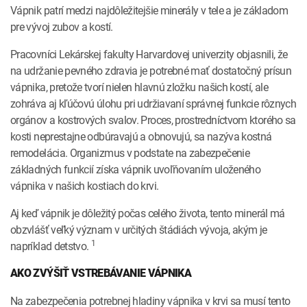
Vápnik patrí medzi najdôležitejšie minerály v tele a je základom
pre vývoj zubov a kostí.
Pracovníci Lekárskej fakulty Harvardovej univerzity objasnili, že
na udržanie pevného zdravia je potrebné mať dostatočný prísun
vápnika, pretože tvorí nielen hlavnú zložku našich kostí, ale
zohráva aj kľúčovú úlohu pri udržiavaní správnej funkcie rôznych
orgánov a kostrových svalov. Proces, prostredníctvom ktorého sa
kosti neprestajne odbúravajú a obnovujú, sa nazýva kostná
remodelácia. Organizmus v podstate na zabezpečenie
základných funkcií získa vápnik uvoľňovaním uloženého
vápnika v našich kostiach do krvi.
Aj keď vápnik je dôležitý počas celého života, tento minerál má
obzvlášť veľký význam v určitých štádiách vývoja, akým je
1
napríklad detstvo.
AKO ZVÝŠIŤ VSTREBÁVANIE VÁPNIKA
Na zabezpečenia potrebnej hladiny vápnika v krvi sa musí tento