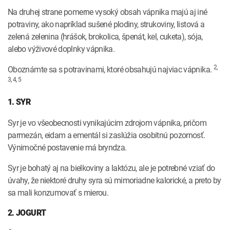
Na druhej strane pomerne vysoký obsah vápnika majú aj iné
potraviny, ako napríklad sušené plodiny, strukoviny, listová a
zelená zelenina (hrášok, brokolica, špenát, kel, cuketa), sója,
alebo výživové doplnky vápnika.
2,
Oboznámte sa s potravinami, ktoré obsahujú najviac vápnika.
3, 4, 5
1. SYR
Syr je vo všeobecnosti vynikajúcim zdrojom vápnika, pričom
parmezán, eidam a ementál si zaslúžia osobitnú pozornosť.
Výnimočné postavenie má bryndza.
Syr je bohatý aj na bielkoviny a laktózu, ale je potrebné vziať do
úvahy, že niektoré druhy syra sú mimoriadne kalorické, a preto by
sa mali konzumovať s mierou.
2. JOGURT