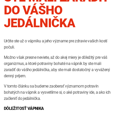
INTOLERANCIA POTRAVÍN
Lymská borelióza
DO VÁŠHO
Human papillomavirus (HPV)
JEDÁLNIČKA
Určite ste už o vápniku a jeho význame pre zdravie vašich kostí
počuli.
Možno však presne neviete, až do akej miery je dôležitý pre váš
organizmus, a ktoré potraviny bohaté na vápnik by ste mali
zaradiť do vášho jedálnička, aby ste mali dostatočný a vyvážený
denný príjem.
V tomto článku sa budeme zaoberať významom potravín
bohatých na vápnik a vysvetlíme si, o aké potraviny ide, a ako ich
začleniť do jedálnička.
DÔLEŽITOSŤ VÁPNIKA