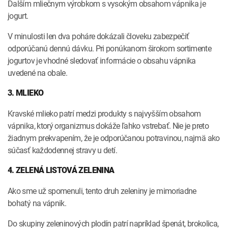
Ďalším mliečnym výrobkom s vysokým obsahom vápnika je
jogurt.
V minulosti len dva poháre dokázali človeku zabezpečiť
odporúčanú dennú dávku. Pri ponúkanom širokom sortimente
jogurtov je vhodné sledovať informácie o obsahu vápnika
uvedené na obale.
3. MLIEKO
Kravské mlieko patrí medzi produkty s najvyšším obsahom
vápnika, ktorý organizmus dokáže ľahko vstrebať. Nie je preto
žiadnym prekvapením, že je odporúčanou potravinou, najmä ako
súčasť každodennej stravy u detí.
4. ZELENÁ LISTOVÁ ZELENINA
Ako sme už spomenuli, tento druh zeleniny je mimoriadne
bohatý na vápnik.
Do skupiny zeleninových plodín patrí napríklad špenát, brokolica,