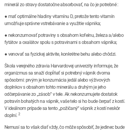
minerál zo stravy dostatočne absorbovať, na čo je potrebné :
● mať optimálne hladiny vitamínu D, pretože tento vitamín
umožňuje správne vstrebávanie a využitie vápnika;
● nekonzumovať potraviny s obsahom kofeínu, železa a/alebo
fytátov a oxalátov spolu s potravinami s obsahom vápnika;
● venovať sa fyzickej aktivite, konkrétne behu alebo chôdzi.
Škola verejného zdravia Harvardovej univerzity informuje, že
organizmus sa snaží dopĺňať si potrebný vápnik dvoma
spôsobmi: prvým je konzumácia jedál alebo výživových
doplnkov s obsahom tohto minerálu a druhým je jeho
odčerpávanie zo „zásob“ v tele. Ak nekonzumujete dostatok
potravín bohatých na vápnik, vaše telo si ho bude čerpať z kostí.
V ideálnom prípade sa tento „požičaný“ vápnik z kostí neskôr
2
doplní.
Nemusí sa to však diať vždy, čo môže spôsobiť, že jedinec bude