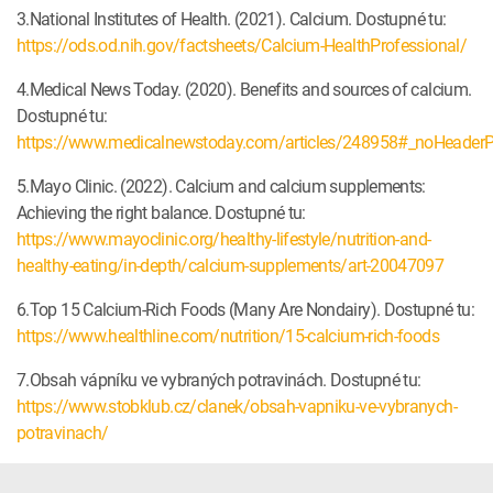
3.National Institutes of Health. (2021). Calcium. Dostupné tu:
https://ods.od.nih.gov/factsheets/Calcium-HealthProfessional/
4.Medical News Today. (2020). Benefits and sources of calcium.
Dostupné tu:
https://www.medicalnewstoday.com/articles/248958#_noHeaderP
5.Mayo Clinic. (2022). Calcium and calcium supplements:
Achieving the right balance. Dostupné tu:
https://www.mayoclinic.org/healthy-lifestyle/nutrition-and-
healthy-eating/in-depth/calcium-supplements/art-20047097
6.Top 15 Calcium-Rich Foods (Many Are Nondairy). Dostupné tu:
https://www.healthline.com/nutrition/15-calcium-rich-foods
7.Obsah vápníku ve vybraných potravinách. Dostupné tu:
https://www.stobklub.cz/clanek/obsah-vapniku-ve-vybranych-
potravinach/