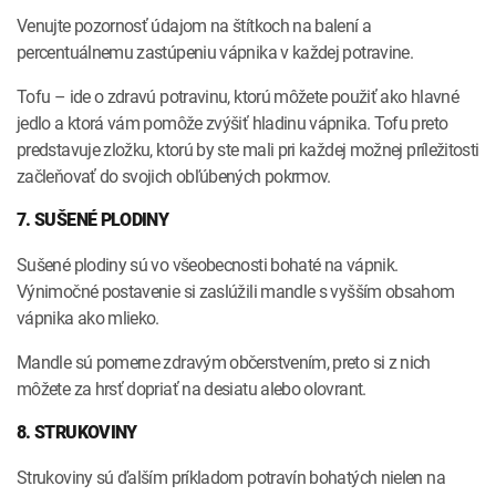
Venujte pozornosť údajom na štítkoch na balení a
percentuálnemu zastúpeniu vápnika v každej potravine.
Tofu – ide o zdravú potravinu, ktorú môžete použiť ako hlavné
jedlo a ktorá vám pomôže zvýšiť hladinu vápnika. Tofu preto
predstavuje zložku, ktorú by ste mali pri každej možnej príležitosti
začleňovať do svojich obľúbených pokrmov.
7. SUŠENÉ PLODINY
Sušené plodiny sú vo všeobecnosti bohaté na vápnik.
Výnimočné postavenie si zaslúžili mandle s vyšším obsahom
vápnika ako mlieko.
Mandle sú pomerne zdravým občerstvením, preto si z nich
môžete za hrsť dopriať na desiatu alebo olovrant.
8. STRUKOVINY
Strukoviny sú ďalším príkladom potravín bohatých nielen na