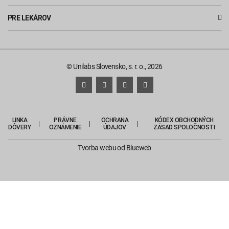
PRE LEKÁROV
© Unilabs Slovensko, s. r. o., 2026
LINKA
PRÁVNE
OCHRANA
KÓDEX OBCHODNÝCH
DÔVERY
OZNÁMENIE
ÚDAJOV
ZÁSAD SPOLOČNOSTI
Tvorba webu
od Blueweb