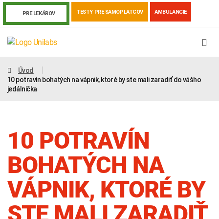
TESTY PRE SAMOPLATCOV
AMBULANCIE
PRE LEKÁROV
Úvod
10 potravín bohatých na vápnik, ktoré by ste mali zaradiť do vášho
jedálnička
10 POTRAVÍN
BOHATÝCH NA
VÁPNIK, KTORÉ BY
Genetika
Covid-19
Žiadanky a tlačivá
STE MALI ZARADIŤ
Výsledky vyšetrení
Kortizol
Odberová príru