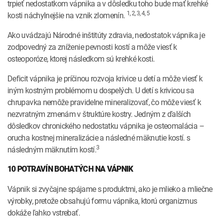
trpieť nedostatkom vápnika a v dôsledku toho bude mať krehké
1, 2, 3, 4, 5
kosti náchylnejšie na vznik zlomenín.
Ako uvádzajú Národné inštitúty zdravia, nedostatok vápnika je
zodpovedný za zníženie pevnosti kostí a môže viesť k
osteoporóze, ktorej následkom sú krehké kosti.
Deficit vápnika je príčinou rozvoja krivice u detí a môže viesť k
iným kostným problémom u dospelých. U detí s krivicou sa
chrupavka nemôže pravidelne mineralizovať, čo môže viesť k
nezvratným zmenám v štruktúre kostry. Jedným z ďalších
dôsledkov chronického nedostatku vápnika je osteomalácia –
orucha kostnej mineralizácie a následné mäknutie kostí. s
3
následným mäknutím kostí.
10 POTRAVÍN BOHATÝCH NA VÁPNIK
Vápnik si zvyčajne spájame s produktmi, ako je mlieko a mliečne
výrobky, pretože obsahujú formu vápnika, ktorú organizmus
dokáže ľahko vstrebať.