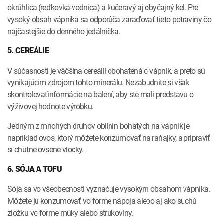
okrúhlica (reďkovka-vodnica) a kučeravý aj obyčajný kel. Pre
vysoký obsah vápnika sa odporúča zaraďovať tieto potraviny čo
najčastejšie do denného jedálnička.
5. CEREÁLIE
V súčasnosti je väčšina cereálií obohatená o vápnik, a preto sú
vynikajúcim zdrojom tohto minerálu. Nezabudnite si však
skontrolovaťinformácie na balení, aby ste mali predstavu o
výživovej hodnote výrobku.
Jedným z mnohých druhov obilnín bohatých na vápnik je
napríklad ovos, ktorý môžete konzumovať na raňajky, a pripraviť
si chutné ovsené vločky.
6. SÓJA A TOFU
Sója sa vo všeobecnosti vyznačuje vysokým obsahom vápnika.
Môžete ju konzumovať vo forme nápoja alebo aj ako suchú
zložku vo forme múky alebo strukoviny.