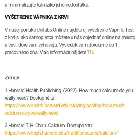
a minimalizujte tak riziko jeho nedostatku.
VYŠETRENIE VÁPNIKA Z KRVI
V našej ponuke Unilabs Online nájdete aj vyšetrenie Vápnik. Test
z krvi si ako samoplatca môžete u nás objednať online na miesto
a čas, ktoré vám vyhovujú. Výsledok vám doručíme do 1
pracovného dňa. Viac informácií nájdete
TU
.
Zdroje
1.Harvard Health Publishing. (2022). How much calcium do you
really need? Dostupné tu:
https://www.health.harvard.edu/staying-healthy/how-much-
calcium-do-you-really-need
2.Harvard T. H. Chan. Calcium. Dostupné tu:
https://www.hsph.harvard.edu/nutritionsource/calcium/