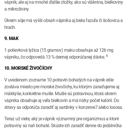
vápnik, ale aj na mnohé ďalšie zložky, ako sú vláknina, bielkoviny
a mikroživiny.
Okrem sóje má vyšší obsah vápnika aj biela fazuľa či šošovica a
hrach.
9. MAK
1 polievková lyžica (15 gramov) maku obsahuje až 126 mg
6
vápniku, čo odpovedá 13 % dennej odporúčanej dávke.
10. MORSKÉ ŽIVOČÍCHY
V uvedenom zozname 10 potravín bohatých na vápnik ešte
zostáva miesto pre morské živočíchy, ku ktorým zaraďujeme aj
mäkkýše, konkrétne mušle. Mušle sú potravinou, ktorá okrem
vápnika obsahuje aj veľa bielkovín a má nízky počet kalórií. Do
stravy sa odporúča zaradiť aj sardinky v konzerve7 alebo lososa.
Teraz už viete, aký je vápnik významný pre organizmus a ktoré
potraviny sú naň bohaté. Skúste ich zaradiť denne do jedálnička