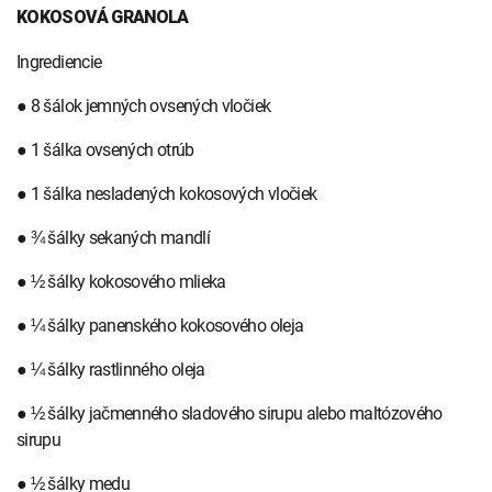
KOKOSOVÁ GRANOLA
Ingrediencie
● 8 šálok jemných ovsených vločiek
● 1 šálka ovsených otrúb
● 1 šálka nesladených kokosových vločiek
● ¾ šálky sekaných mandlí
● ½ šálky kokosového mlieka
● ¼ šálky panenského kokosového oleja
● ¼ šálky rastlinného oleja
● ½ šálky jačmenného sladového sirupu alebo maltózového
sirupu
● ½ šálky medu