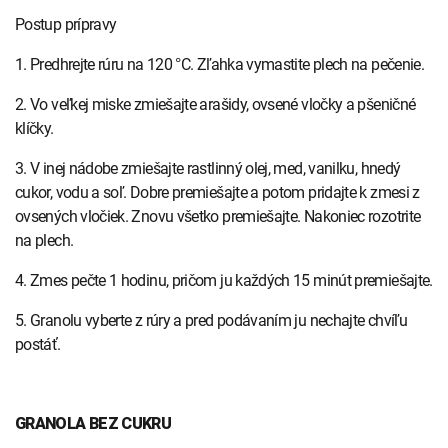
Postup prípravy
1. Predhrejte rúru na 120 °C. Zľahka vymastite plech na pečenie.
2. Vo veľkej miske zmiešajte arašidy, ovsené vločky a pšeničné
klíčky.
3. V inej nádobe zmiešajte rastlinný olej, med, vanilku, hnedý
cukor, vodu a soľ. Dobre premiešajte a potom pridajte k zmesi z
ovsených vločiek. Znovu všetko premiešajte. Nakoniec rozotrite
na plech.
4. Zmes pečte 1 hodinu, pričom ju každých 15 minút premiešajte.
5. Granolu vyberte z rúry a pred podávaním ju nechajte chvíľu
postáť.
GRANOLA BEZ CUKRU