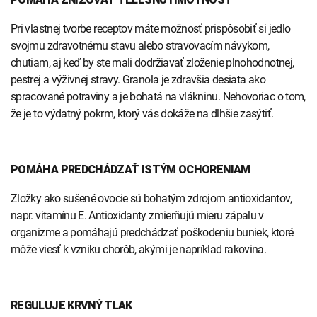
Pri vlastnej tvorbe receptov máte možnosť prispôsobiť si jedlo
svojmu zdravotnému stavu alebo stravovacím návykom,
chutiam, aj keď by ste mali dodržiavať zloženie plnohodnotnej,
pestrej a výživnej stravy. Granola je zdravšia desiata ako
spracované potraviny a je bohatá na vlákninu. Nehovoriac o tom,
že je to výdatný pokrm, ktorý vás dokáže na dlhšie zasýtiť.
POMÁHA PREDCHÁDZAŤ ISTÝM OCHORENIAM
Zložky ako sušené ovocie sú bohatým zdrojom antioxidantov,
napr. vitamínu E. Antioxidanty zmierňujú mieru zápalu v
organizme a pomáhajú predchádzať poškodeniu buniek, ktoré
môže viesť k vzniku chorôb, akými je napríklad rakovina.
REGULUJE KRVNÝ TLAK