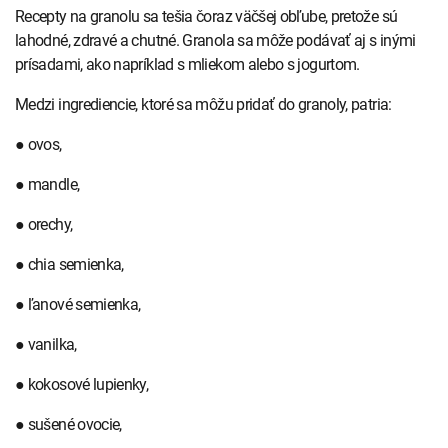
Recepty na granolu sa tešia čoraz väčšej obľube, pretože sú
lahodné, zdravé a chutné. Granola sa môže podávať aj s inými
prísadami, ako napríklad s mliekom alebo s jogurtom.
Medzi ingrediencie, ktoré sa môžu pridať do granoly, patria:
● ovos,
● mandle,
● orechy,
● chia semienka,
● ľanové semienka,
● vanilka,
● kokosové lupienky,
● sušené ovocie,