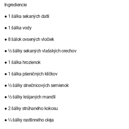
Ingrediencie
● 1 šálka sekaných datlí
● 1 šálka vody
● 8 šálok ovsených vločiek
● ½ šálky sekaných vlašských orechov
● 1 šálka hrozienok
● 1 šálka pšeničných klíčkov
● ½ šálky slnečnicových semienok
● ½ šálky krájaných mandlí
● 2 šálky strúhaného kokosu
● ¼ šálky rastlinného oleja