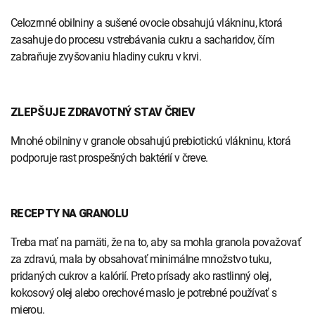
Celozrnné obilniny a sušené ovocie obsahujú vlákninu, ktorá
zasahuje do procesu vstrebávania cukru a sacharidov, čím
zabraňuje zvyšovaniu hladiny cukru v krvi.
ZLEPŠUJE ZDRAVOTNÝ STAV ČRIEV
Mnohé obilniny v granole obsahujú prebiotickú vlákninu, ktorá
podporuje rast prospešných baktérií v čreve.
RECEPTY NA GRANOLU
Treba mať na pamäti, že na to, aby sa mohla granola považovať
za zdravú, mala by obsahovať minimálne množstvo tuku,
pridaných cukrov a kalórií. Preto prísady ako rastlinný olej,
kokosový olej alebo orechové maslo je potrebné používať s
mierou.