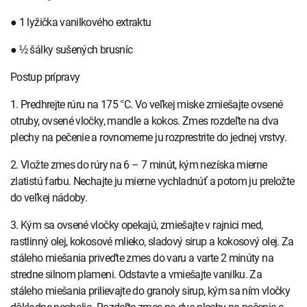
● 1 lyžička vanilkového extraktu
● ½ šálky sušených brusníc
Postup prípravy
1. Predhrejte rúru na 175 °C. Vo veľkej miske zmiešajte ovsené
otruby, ovsené vločky, mandle a kokos. Zmes rozdeľte na dva
plechy na pečenie a rovnomerne ju rozprestrite do jednej vrstvy.
2. Vložte zmes do rúry na 6 – 7 minút, kým nezíska mierne
zlatistú farbu. Nechajte ju mierne vychladnúť a potom ju preložte
do veľkej nádoby.
3. Kým sa ovsené vločky opekajú, zmiešajte v rajnici med,
rastlinný olej, kokosové mlieko, sladový sirup a kokosový olej. Za
stáleho miešania priveďte zmes do varu a varte 2 minúty na
stredne silnom plameni. Odstavte a vmiešajte vanilku. Za
stáleho miešania prilievajte do granoly sirup, kým sa ním vločky
dôkladne neobalia. Rozdeľte zmes na dva plechy na pečenie a