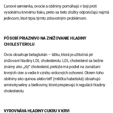
Ľanové semienka, ovocie a obilniny pomáhajú v boji proti
vysokému krvnému tlaku, preto sa tieto zložky odporúčajú najmä
jedincom, ktorí trpia týmto zdravotným problémom.
PÔSOBÍ PRIAZNIVO NA ZNIŽOVANIE HLADINY
CHOLESTEROLU
Ovos obsahuje betaglukán – látku, ktorá je užitočná pri
znižovaní hladiny LDL cholesterolu. LDL cholesterol sa bežne
známy ako „zlý“ cholesterol, pretože má podiel na zanášaní
krvných ciev a vedie k vzniku srdcových ochorení. Okrem toho
obilniny ako quinoa alebo teff (milička habešská) obsahujú
aminokyseliny a bielkoviny, ktoré prispievajú k regulácii hladiny
cholesterolu.
VYROVNÁVA HLADINY CUKRU V KRVI