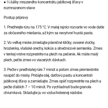
● ¼ šálky mrazeného koncentrátu jablkovej šťavy v
rozmrazenom stave
Postup prípravy
1. Predhrejte rúru na 175 °C. V malej rajnici rozvarte vo vode datle
za občasného miešania, až kým sa nevytvorí hustá pasta.
2. Vo veľkej miske zmiešajte pšeničné klíčky, ovsené vločky,
hrozienka, vlašské orechy, kokos a slnečnicové semienka. Zmes
v tenkej vrstve rozprestrite na plech na pečenie. Ak máte malý
plech, pečte zmes vo viacerých dávkach.
3. Pečte v predhriatej rúre 7 minút a potom zmes premiestnite
naspäť do misky. Pridajte olej, datľovú pastu a koncentrát
jablkovej šťavy a zamiešajte. Zmes opäť rozprestrite na plech a
pečte ďalších 7 – 10 minút. Po vychladnutí bude granola
chrumkavá. Skladujte ju vo vzduchotesnej nádobe.