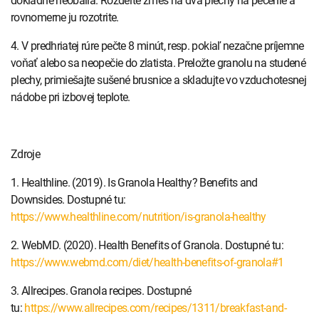
rovnomerne ju rozotrite.
4. V predhriatej rúre pečte 8 minút, resp. pokiaľ nezačne príjemne
voňať alebo sa neopečie do zlatista. Preložte granolu na studené
plechy, primiešajte sušené brusnice a skladujte vo vzduchotesnej
nádobe pri izbovej teplote.
Zdroje
1. Healthline. (2019). Is Granola Healthy? Benefits and
Downsides. Dostupné tu:
https://www.healthline.com/nutrition/is-granola-healthy
2. WebMD. (2020). Health Benefits of Granola. Dostupné tu:
https://www.webmd.com/diet/health-benefits-of-granola#1
3. Allrecipes. Granola recipes. Dostupné
tu:
https://www.allrecipes.com/recipes/1311/breakfast-and-