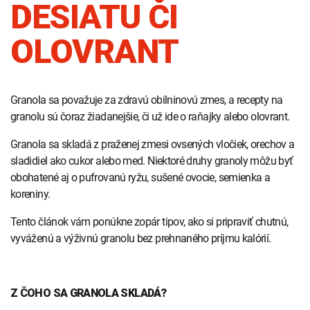
DESIATU ČI
INTOLERANCIA POTRAVÍN
Lymská borelióza
Human papillomavirus (HPV)
OLOVRANT
Granola sa považuje za zdravú obilninovú zmes, a recepty na
granolu sú čoraz žiadanejšie, či už ide o raňajky alebo olovrant.
Granola sa skladá z praženej zmesi ovsených vločiek, orechov a
sladidiel ako cukor alebo med. Niektoré druhy granoly môžu byť
obohatené aj o pufrovanú ryžu, sušené ovocie, semienka a
koreniny.
Tento článok vám ponúkne zopár tipov, ako si pripraviť chutnú,
vyváženú a výživnú granolu bez prehnaného príjmu kalórií.
Z ČOHO SA GRANOLA SKLADÁ?