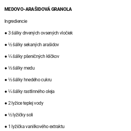
MEDOVO-ARAŠIDOVÁ GRANOLA
Ingrediencie
● 3 šálky drvených ovsených vločiek
● ½ šálky sekaných arašidov
● ¼ šálky pšeničných klíčkov
● ⅓ šálky medu
● ⅓ šálky hnedého cukru
● ¼ šálky rastlinného oleja
● 2 lyžice teplej vody
● ½ lyžičky soli
● 1 lyžička vanilkového extraktu