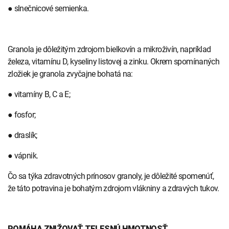
● slnečnicové semienka.
Granola je dôležitým zdrojom bielkovín a mikroživín, napríklad
železa, vitamínu D, kyseliny listovej a zinku. Okrem spomínaných
zložiek je granola zvyčajne bohatá na:
● vitamíny B, C a E;
● fosfor;
● draslík;
● vápnik.
Čo sa týka zdravotných prínosov granoly, je dôležité spomenúť,
že táto potravina je bohatým zdrojom vlákniny a zdravých tukov.
POMÁHA ZNIŽOVAŤ TELESNÚ HMOTNOSŤ