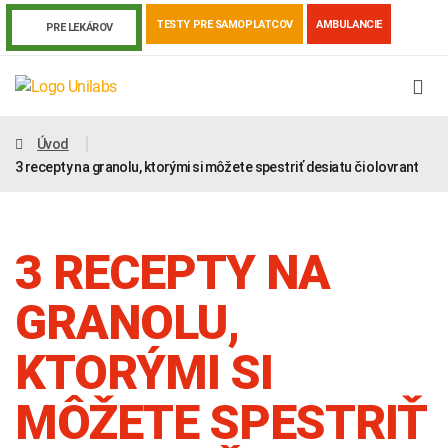
TESTY PRE SAMOPLATCOV
AMBULANCIE
PRE LEKÁROV
Úvod
3 recepty na granolu, ktorými si môžete spestriť desiatu či olovrant
3 RECEPTY NA
GRANOLU,
KTORÝMI SI
Genetika
Covid-19
Žiadanky a tlačivá
MÔŽETE SPESTRIŤ
Výsledky vyšetrení
Kortizol
Odberová príručka