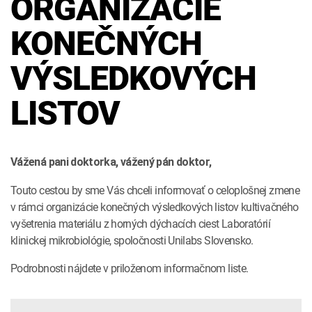
ORGANIZÁCIE
INTOLERANCIA POTRAVÍN
Lymská borelióza
KONEČNÝCH
Human papillomavirus (HPV)
VÝSLEDKOVÝCH
LISTOV
Vážená pani doktorka, vážený pán doktor,
Touto cestou by sme Vás chceli informovať o celoplošnej zmene
v rámci organizácie konečných výsledkových listov kultivačného
vyšetrenia materiálu z horných dýchacích ciest Laboratórií
klinickej mikrobiológie, spoločnosti Unilabs Slovensko.
Podrobnosti nájdete v priloženom informačnom liste.