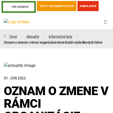
TESTY PRE SAMOPLATCOV
AMBULANCIE
PRE LEKÁROV
Úvod
Aktuality
Informačné listy
Oznam o zmene v rámci organizácie konečných výsledkových listov
01. JÚN 2022
OZNAM O ZMENE V
Genetika
Covid-19
Žiadanky a tlačivá
RÁMCI
Výsledky vyšetrení
Kortizol
Odberová príručka