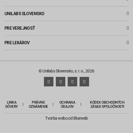
UNILABS SLOVENSKO
PRE VEREJNOSŤ
PRE LEKÁROV
© Unilabs Slovensko, s. r. o., 2026
LINKA
PRÁVNE
OCHRANA
KÓDEX OBCHODNÝCH
DÔVERY
OZNÁMENIE
ÚDAJOV
ZÁSAD SPOLOČNOSTI
Tvorba webu
od Blueweb