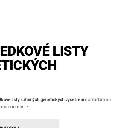
EDKOVÉ LISTY
ETICKÝCH
s ohľadom na
kové listy rutinných genetických vyšetrení
ormačnom liste.