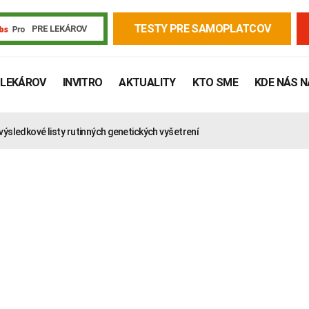
TESTY PRE SAMOPLATCOV
PRE LEKÁROV
 LEKÁROV
INVITRO
AKTUALITY
KTO SME
KDE NÁS 
výsledkové listy rutinných genetických vyšetrení
Žiadanky a tlačivá
Výsledky vyšetrení
Kortizol
Odberová
Lymská borelióza
Human papillomavirus (HPV)