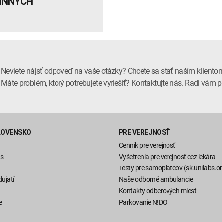
TINNÝCH
Neviete nájsť odpoveď na vaše otázky? Chcete sa stať naším kliento
Máte problém, ktorý potrebujete vyriešiť? Kontaktujte nás. Radi vá
LOVENSKO
PRE VEREJNOSŤ
Cenník pre verejnosť
ás
Vyšetrenia pre verejnosť cez lekára
Testy pre samoplatcov (sk.unilabs.on
ujatí
Naše odborné ambulancie
Kontakty odberových miest
e
Parkovanie N!DO