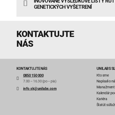
INOVOVANÉ VÝSLEDKOVÉ LISTY RU
GENETICKÝCH VYŠETRENÍ
KONTAKTUJTE
NÁS
KONTAKTUJTE NÁS
UNILABS S
Kto sme
0850 150 000
7.00 – 16.30 (po – pia)
Napísali o n
Manažment
info.sk@unilabs.com
Kalendár pod
Kariéra
Štatút súťaž