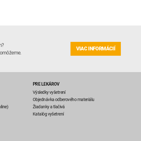
m?
VIAC INFORMÁCIÍ
m pomôžeme.
PRE LEKÁROV
Výsledky vyšetrení
Objednávka odberového materiálu
line)
Žiadanky a tlačivá
Katalóg vyšetrení