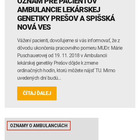
OZNAM PRE PACIENTOV
AMBULANCIE LEKÁRSKEJ
GENETIKY PREŠOV A SPIŠSKÁ
NOVÁ VES
Vážení pacienti, dovoľujeme si vás informovať, že z
dôvodu ukončenia pracovného pomeru MUDr. Márie
Puschauerovej od 19. 11. 2018 v Ambulancii
lekárskej genetiky Prešov dôjde k zmene
ordinačných hodín, ktorú môžete nájsť TU. Mimo
uvedených dní budú…
ČÍTAJ ĎALEJ
OZNAMY O AMBULANCIÁCH