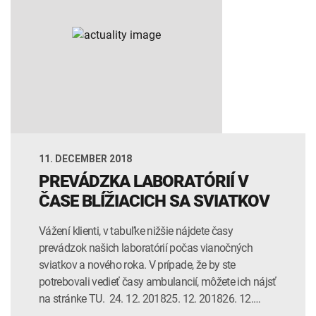
INTOLERANCIA POTRAVÍN
Lymská borelióza
Human papillomavirus (HPV)
11. DECEMBER 2018
PREVÁDZKA LABORATÓRIÍ V
ČASE BLÍŽIACICH SA SVIATKOV
Vážení klienti, v tabuľke nižšie nájdete časy
prevádzok našich laboratórií počas vianočných
sviatkov a nového roka. V prípade, že by ste
potrebovali vedieť časy ambulancií, môžete ich nájsť
na stránke TU. 24. 12. 201825. 12. 201826. 12.…