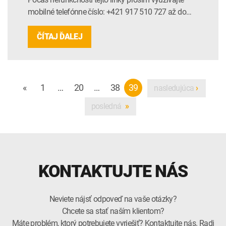
mobilné telefónne číslo: +421 917 510 727 až do…
ČÍTAJ ĎALEJ
«
1
…
20
…
38
39
nasledujúca
›
posledná
»
KONTAKTUJTE NÁS
Neviete nájsť odpoveď na vaše otázky?
Chcete sa stať naším klientom?
Máte problém, ktorý potrebujete vyriešiť? Kontaktujte nás. Radi