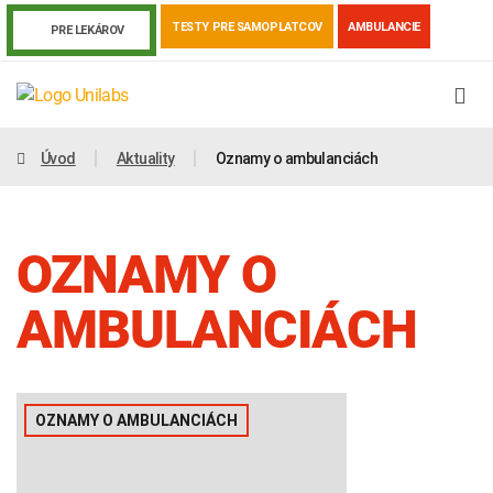
TESTY PRE SAMOPLATCOV
AMBULANCIE
PRE LEKÁROV
Úvod
Aktuality
Oznamy o ambulanciách
OZNAMY O
AMBULANCIÁCH
Genetika
Covid-19
Žiadanky a tlačivá
OZNAMY O AMBULANCIÁCH
Výsledky vyšetrení
Kortizol
Odberová príručka