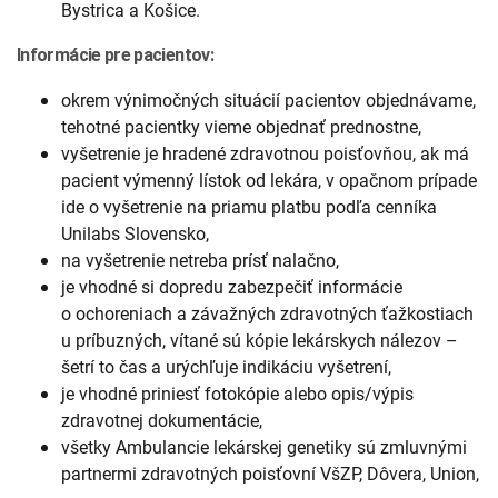
Bystrica a Košice.
Informácie pre pacientov:
okrem výnimočných situácií pacientov objednávame,
tehotné pacientky vieme objednať prednostne,
vyšetrenie je hradené zdravotnou poisťovňou, ak má
pacient výmenný lístok od lekára, v opačnom prípade
ide o vyšetrenie na priamu platbu podľa cenníka
Unilabs Slovensko,
na vyšetrenie netreba prísť nalačno,
je vhodné si dopredu zabezpečiť informácie
o ochoreniach a závažných zdravotných ťažkostiach
u príbuzných, vítané sú kópie lekárskych nálezov –
šetrí to čas a urýchľuje indikáciu vyšetrení,
je vhodné priniesť fotokópie alebo opis/výpis
zdravotnej dokumentácie,
všetky Ambulancie lekárskej genetiky sú zmluvnými
partnermi zdravotných poisťovní VšZP, Dôvera, Union,