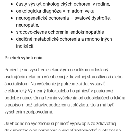
častý výskyt onkologických ochorení v rodine,
onkologická diagnóza v mladom veku,
neurogenetické ochorenia – svalové dystrofie,
neuropatie,
srdcovo-cievne ochorenia, endokrinopathie
dedičné metabolické ochorenia a mnoho iných
indikácií.
Priebeh vyšetrenia
Pacient je na vyšetrenie lekárskym genetikom odoslaný
ošetrujúcim lekárom všeobecnej zdravotnej starostlivosti alebo
špecialistom. Na vyšetrenie je potrebné si dať vystaviť
elektronický Výmenný lístok, alebo ho priniesť v papierovej
podobe najneskôr na termín vyšetrenia od odosielajúceho lekára
s popisom požiadavky, podozrenia , otázkou, ktorá má byť
vyšetrením zodpovedaná.
Je vhodné na vyšetrenie si priniesť výpis/opis zo zdravotnej
dokumentácie od narodenia a vedieť zodpovedať aj otázky na