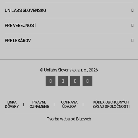
UNILABS SLOVENSKO
PRE VEREJNOSŤ
PRE LEKÁROV
© Unilabs Slovensko, s. r. o., 2026
LINKA
PRÁVNE
OCHRANA
KÓDEX OBCHODNÝCH
DÔVERY
OZNÁMENIE
ÚDAJOV
ZÁSAD SPOLOČNOSTI
Tvorba webu
od Blueweb