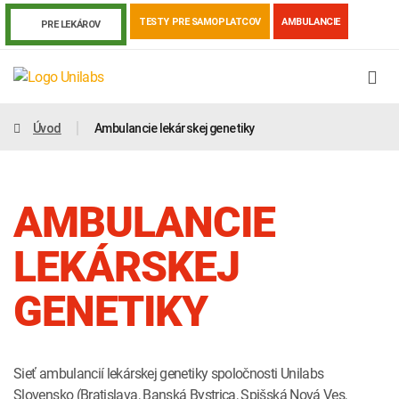
TESTY PRE SAMOPLATCOV
AMBULANCIE
PRE LEKÁROV
Úvod
Ambulancie lekárskej genetiky
AMBULANCIE
LEKÁRSKEJ
GENETIKY
Genetika
Covid-19
Žiadanky a tlačivá
Sieť ambulancií lekárskej genetiky spoločnosti Unilabs
Výsledky vyšetrení
Kortizol
Odberová príručka
Slovensko (Bratislava, Banská Bystrica, Spišská Nová Ves,