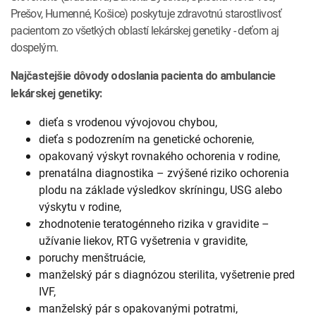
INTOLERANCIA POTRAVÍN
Lymská borelióza
Prešov, Humenné, Košice) poskytuje zdravotnú starostlivosť
pacientom zo všetkých oblastí lekárskej genetiky - deťom aj
Human papillomavirus (HPV)
dospelým.
Najčastejšie dôvody odoslania pacienta do ambulancie
lekárskej genetiky:
dieťa s vrodenou vývojovou chybou,
dieťa s podozrením na genetické ochorenie,
opakovaný výskyt rovnakého ochorenia v rodine,
prenatálna diagnostika – zvýšené riziko ochorenia
plodu na základe výsledkov skríningu, USG alebo
výskytu v rodine,
zhodnotenie teratogénneho rizika v gravidite –
užívanie liekov, RTG vyšetrenia v gravidite,
poruchy menštruácie,
manželský pár s diagnózou sterilita, vyšetrenie pred
IVF,
manželský pár s opakovanými potratmi,