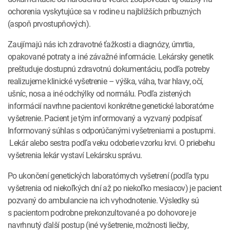
ochorenia vyskytujúce sa v rodine u najbližších príbuzných
(aspoň prvostupňových).
Zaujímajú nás ich zdravotné ťažkosti a diagnózy, úmrtia,
opakované potraty a iné závažné informácie. Lekársky genetik
preštuduje dostupnú zdravotnú dokumentáciu, podľa potreby
realizujeme klinické vyšetrenie – výška, váha, tvar hlavy, očí,
ušníc, nosa a iné odchýlky od normálu. Podľa zistených
informácií navrhne pacientovi konkrétne genetické laboratórne
vyšetrenie. Pacient je tým informovaný a vyzvaný podpísať
Informovaný súhlas s odporúčanými vyšetreniami a postupmi.
Lekár alebo sestra podľa veku odoberie vzorku krvi. O priebehu
vyšetrenia lekár vystaví Lekársku správu.
Po ukončení genetických laboratórnych vyšetrení (podľa typu
vyšetrenia od niekoľkých dní až po niekoľko mesiacov) je pacient
pozvaný do ambulancie na ich vyhodnotenie. Výsledky sú
s pacientom podrobne prekonzultované a po dohovore je
navrhnutý ďalší postup (iné vyšetrenie, možnosti liečby,