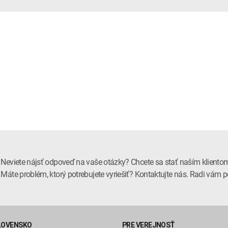
Neviete nájsť odpoveď na vaše otázky? Chcete sa stať naším kliento
Máte problém, ktorý potrebujete vyriešiť? Kontaktujte nás. Radi vá
LOVENSKO
PRE VEREJNOSŤ