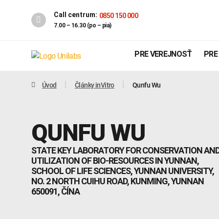
Call centrum:
0850 150 000
7.00 – 16.30 (po – pia)
PRE VEREJNOSŤ
PRE
Úvod
Články inVitro
Qunfu Wu
QUNFU WU
STATE KEY LABORATORY FOR CONSERVATION AN
UTILIZATION OF BIO-RESOURCES IN YUNNAN,
SCHOOL OF LIFE SCIENCES, YUNNAN UNIVERSITY,
NO. 2 NORTH CUIHU ROAD, KUNMING, YUNNAN
Genetika
Covid-19
650091, ČÍNA
INTOLERANCIA POTRAVÍN