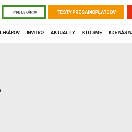
TESTY PRE SAMOPLATCOV
PRE LEKÁROV
 LEKÁROV
INVITRO
AKTUALITY
KTO SME
KDE NÁS 
D
Žiadanky a tlačivá
Výsledky vyšetrení
Kortizol
Odberová
Lymská borelióza
Human papillomavirus (HPV)