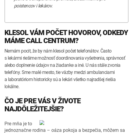
poistencov i lekárov.
KLESOL VÁM POČET HOVOROV, ODKEDY
MÁME CALL CENTRUM?
Nemám pocit, že by nám klesol počet telefonátov. Často
s lekármi riešime možnosť doordinovania vyšetrenia, správnosť
alebo doplnenie údajov na žiadanke a iné. U nás stále zvonia
telefóny. Sme malé mesto, tie väzby medzi ambulanciami
a laboratóriom historicky sú a lekári všetko najradšej riešia
lokálne.
ČO JE PRE VÁS V ŽIVOTE
NAJDÔLEŽITEJŠIE?
Pre mňa je to
jednoznačne rodina – oáza pokoja a bezpečia, môžem sa