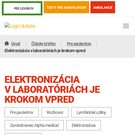
TESTY PRE SAMOPLATCOV
AMBULANCIE
PRE LEKÁROV
Úvod
Články inVitro
Pre pacientov
Elektronizácia v laboratóriách je krokom vpred
ELEKTRONIZÁCIA
V LABORATÓRIÁCH JE
KROKOM VPRED
Pre pacientov
Rozhovor
Lymfatické uzliny
Genetika
Covid-19
Žiadanky a tlačivá
Zamestnanec Alpha medical
Elektronizácia
Výsledky vyšetrení
Kortizol
Odberová príručka