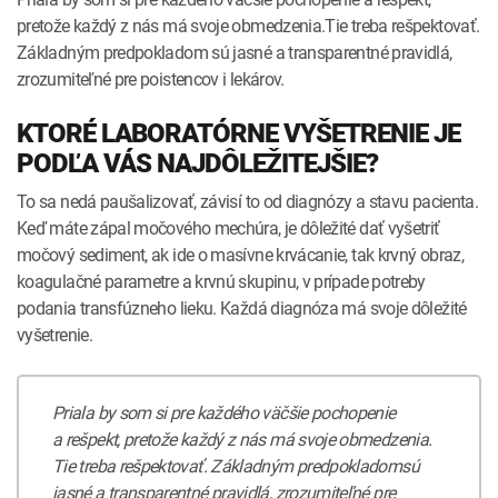
pretože každý z nás má svoje obmedzenia.Tie treba rešpektovať.
Základným predpokladom sú jasné a transparentné pravidlá,
zrozumiteľné pre poistencov i lekárov.
KTORÉ LABORATÓRNE VYŠETRENIE JE
PODĽA VÁS NAJDÔLEŽITEJŠIE?
To sa nedá paušalizovať, závisí to od diagnózy a stavu pacienta.
Keď máte zápal močového mechúra, je dôležité dať vyšetriť
močový sediment, ak ide o masívne krvácanie, tak krvný obraz,
koagulačné parametre a krvnú skupinu, v prípade potreby
podania transfúzneho lieku. Každá diagnóza má svoje dôležité
vyšetrenie.
Priala by som si pre každého väčšie pochopenie
a rešpekt, pretože každý z nás má svoje obmedzenia.
Tie treba rešpektovať. Základným predpokladomsú
jasné a transparentné pravidlá, zrozumiteľné pre