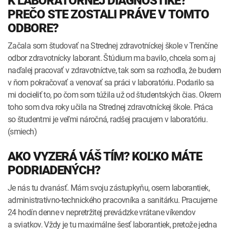
K LABORATÓRNEJ DIAGNOSTIKE?
PREČO STE ZOSTALI PRÁVE V TOMTO
ODBORE?
Začala som študovať na Strednej zdravotníckej škole v Trenčíne
odbor zdravotnícky laborant. Štúdium ma bavilo, chcela som aj
naďalej pracovať v zdravotníctve, tak som sa rozhodla, že budem
v ňom pokračovať a venovať sa práci v laboratóriu. Podarilo sa
mi docieliť to, po čom som túžila už od študentských čias. Okrem
toho som dva roky učila na Strednej zdravotníckej škole. Práca
so študentmi je veľmi náročná, radšej pracujem v laboratóriu.
(smiech)
AKO VYZERÁ VÁŠ TÍM? KOĽKO MÁTE
PODRIADENÝCH?
Je nás tu dvanásť. Mám svoju zástupkyňu, osem laborantiek,
administratívno-technického pracovníka a sanitárku. Pracujeme
24 hodín denne v nepretržitej prevádzke vrátane víkendov
a sviatkov. Vždy je tu maximálne šesť laborantiek, pretože jedna