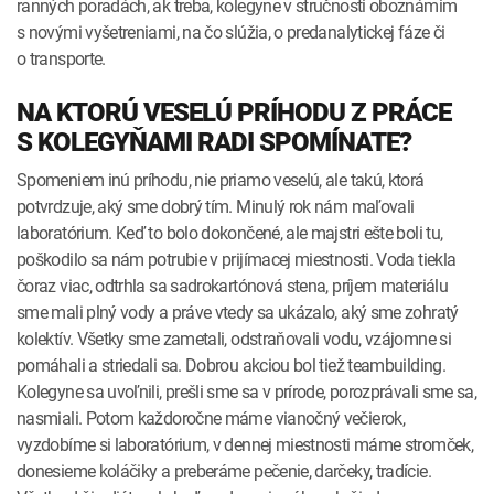
ranných poradách, ak treba, kolegyne v stručnosti oboznámim
s novými vyšetreniami, na čo slúžia, o predanalytickej fáze či
o transporte.
NA KTORÚ VESELÚ PRÍHODU Z PRÁCE
S KOLEGYŇAMI RADI SPOMÍNATE?
Spomeniem inú príhodu, nie priamo veselú, ale takú, ktorá
potvrdzuje, aký sme dobrý tím. Minulý rok nám maľovali
laboratórium. Keď to bolo dokončené, ale majstri ešte boli tu,
poškodilo sa nám potrubie v prijímacej miestnosti. Voda tiekla
čoraz viac, odtrhla sa sadrokartónová stena, príjem materiálu
sme mali plný vody a práve vtedy sa ukázalo, aký sme zohratý
kolektív. Všetky sme zametali, odstraňovali vodu, vzájomne si
pomáhali a striedali sa. Dobrou akciou bol tiež teambuilding.
Kolegyne sa uvoľnili, prešli sme sa v prírode, porozprávali sme sa,
nasmiali. Potom každoročne máme vianočný večierok,
vyzdobíme si laboratórium, v dennej miestnosti máme stromček,
donesieme koláčiky a preberáme pečenie, darčeky, tradície.