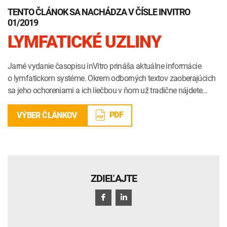
TENTO ČLÁNOK SA NACHÁDZA V ČÍSLE INVITRO
01/2019
LYMFATICKÉ UZLINY
Jarné vydanie časopisu inVitro prináša aktuálne informácie
o lymfatickom systéme. Okrem odborných textov zaoberajúcich
sa jeho ochoreniami a ich liečbou v ňom už tradične nájdete…
PDF
VÝBER ČLÁNKOV
ZDIEĽAJTE