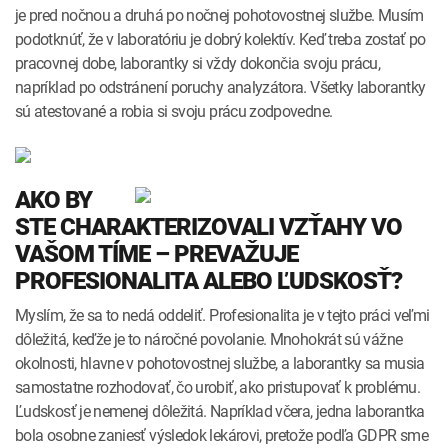
je pred nočnou a druhá po nočnej pohotovostnej službe. Musím
podotknúť, že v laboratóriu je dobrý kolektív. Keď treba zostať po
pracovnej dobe, laborantky si vždy dokončia svoju prácu,
napríklad po odstránení poruchy analyzátora. Všetky laborantky
sú atestované a robia si svoju prácu zodpovedne.
AKO BY
STE CHARAKTERIZOVALI VZŤAHY VO
VAŠOM TÍME – PREVAŽUJE
PROFESIONALITA ALEBO ĽUDSKOSŤ?
Myslím, že sa to nedá oddeliť. Profesionalita je v tejto práci veľmi
dôležitá, keďže je to náročné povolanie. Mnohokrát sú vážne
okolnosti, hlavne v pohotovostnej službe, a laborantky sa musia
samostatne rozhodovať, čo urobiť, ako pristupovať k problému.
Ľudskosť je nemenej dôležitá. Napríklad včera, jedna laborantka
bola osobne zaniesť výsledok lekárovi, pretože podľa GDPR sme