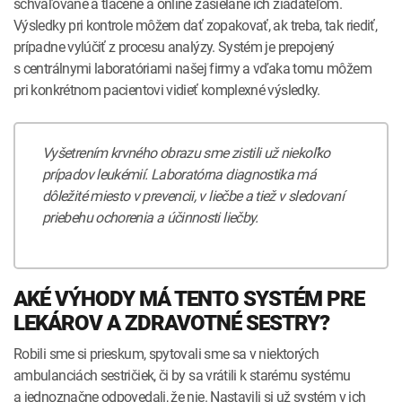
schvaľované a tlačené a online zasielané ich žiadateľom.
Výsledky pri kontrole môžem dať zopakovať, ak treba, tak riediť,
prípadne vylúčiť z procesu analýzy. Systém je prepojený
s centrálnymi laboratóriami našej firmy a vďaka tomu môžem
pri konkrétnom pacientovi vidieť komplexné výsledky.
Vyšetrením krvného obrazu sme zistili už niekoľko
prípadov leukémií. Laboratórna diagnostika má
dôležité miesto v prevencii, v liečbe a tiež v sledovaní
priebehu ochorenia a účinnosti liečby.
AKÉ VÝHODY MÁ TENTO SYSTÉM PRE
LEKÁROV A ZDRAVOTNÉ SESTRY?
Robili sme si prieskum, spytovali sme sa v niektorých
ambulanciách sestričiek, či by sa vrátili k starému systému
a jednoznačne odpovedali, že nie. Nastavili si už systém v ich