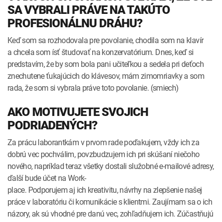
SA VYBRALI PRÁVE NA TAKÚTO
PROFESIONÁLNU DRÁHU?
Keď som sa rozhodovala pre povolanie, chodila som na klavír
a chcela som ísť študovať na konzervatórium. Dnes, keď si
predstavím, že by som bola pani učiteľkou a sedela pri deťoch
znechutene ťukajúcich do klávesov, mám zimomriavky a som
rada, že som si vybrala práve toto povolanie. (smiech)
AKO MOTIVUJETE SVOJICH
PODRIADENÝCH?
Za prácu laborantkám v prvom rade poďakujem, vždy ich za
dobrú vec pochválim, povzbudzujem ich pri skúšaní niečoho
nového, napríklad teraz všetky dostali služobné e-mailové adresy,
ďalší bude účet na Work-
place. Podporujem aj ich kreativitu, návrhy na zlepšenie našej
práce v laboratóriu či komunikácie s klientmi. Zaujímam sa o ich
názory, ak sú vhodné pre danú vec, zohľadňujem ich. Zúčastňujú