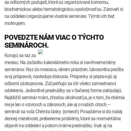
sa odborných podujatí, ktoré sú organizované komorou,
biochemickou alebo hematologickou spoločnosťou. Zároveň si
na oddelení organizujeme vlastné semináre. Týmto ich tiež
motivujem.
POVEDZTE NÁM VIAC O TÝCHTO
SEMINÁROCH.
Konajú sa raz za
mesiac. Na začiatku kalendárneho roka si navrhneme témy
seminárov. Raz do mesiaca, okrem prázdnin, laborantka prečíta
svoj príspevok, nasleduje diskusia. Príspevky si pripravujú aj
odborní zástupcovia. Zúčastňujú sa ich všetci zamestnanci
oddelenia. Jednotlivé prednášky sa v tlačenej forme zakladajú.
Najbližší seminár mám, zhodou okolností ja, je o tom, že chémia
nie je len o vzorcoch a zákonoch, ale aj o našich citoch –
seminár sa volá Chémia lásky. (smiech) Posadáme si do našej
dennej miestnosti, preberieme problémy, ktoré sa momentálne
objavili na oddelení a potom máme prednášku. Inak aj na