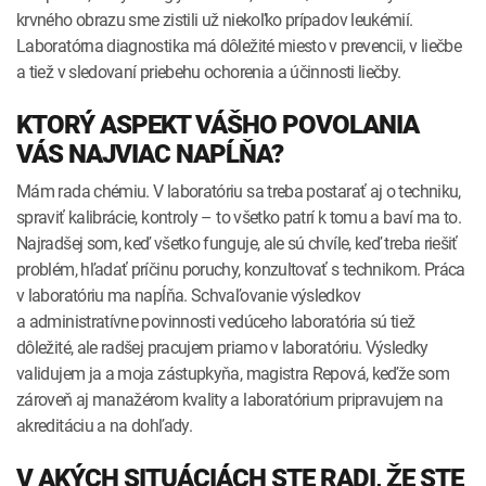
krvného obrazu sme zistili už niekoľko prípadov leukémií.
Laboratórna diagnostika má dôležité miesto v prevencii, v liečbe
a tiež v sledovaní priebehu ochorenia a účinnosti liečby.
KTORÝ ASPEKT VÁŠHO POVOLANIA
VÁS NAJVIAC NAPĹŇA?
Mám rada chémiu. V laboratóriu sa treba postarať aj o techniku,
spraviť kalibrácie, kontroly – to všetko patrí k tomu a baví ma to.
Najradšej som, keď všetko funguje, ale sú chvíle, keď treba riešiť
problém, hľadať príčinu poruchy, konzultovať s technikom. Práca
v laboratóriu ma napĺňa. Schvaľovanie výsledkov
a administratívne povinnosti vedúceho laboratória sú tiež
dôležité, ale radšej pracujem priamo v laboratóriu. Výsledky
validujem ja a moja zástupkyňa, magistra Repová, keďže som
zároveň aj manažérom kvality a laboratórium pripravujem na
akreditáciu a na dohľady.
V AKÝCH SITUÁCIÁCH STE RADI, ŽE STE