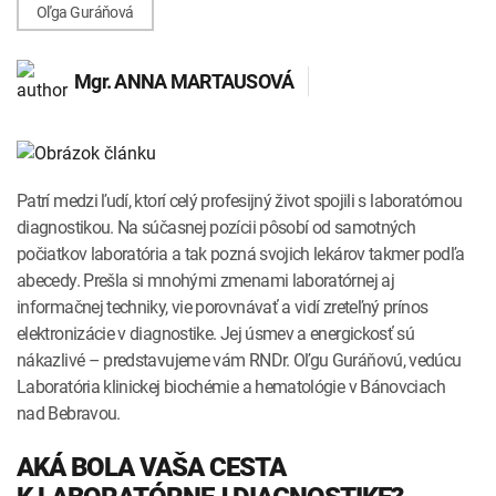
Oľga Guráňová
INTOLERANCIA POTRAVÍN
Lymská borelióza
Human papillomavirus (HPV)
Mgr.
ANNA MARTAUSOVÁ
Patrí medzi ľudí, ktorí celý profesijný život spojili s laboratórnou
diagnostikou. Na súčasnej pozícii pôsobí od samotných
počiatkov laboratória a tak pozná svojich lekárov takmer podľa
abecedy. Prešla si mnohými zmenami laboratórnej aj
informačnej techniky, vie porovnávať a vidí zreteľný prínos
elektronizácie v diagnostike. Jej úsmev a energickosť sú
nákazlivé – predstavujeme vám RNDr. Oľgu Guráňovú, vedúcu
Laboratória klinickej biochémie a hematológie v Bánovciach
nad Bebravou.
AKÁ BOLA VAŠA CESTA