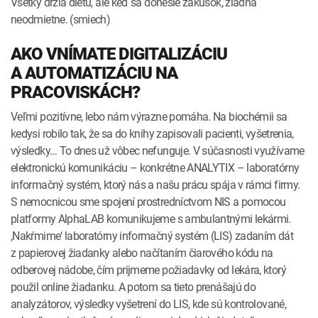
Všetky držia diétu, ale keď sa donesie zákusok, žiadna
neodmietne. (smiech)
AKO VNÍMATE DIGITALIZÁCIU
A AUTOMATIZÁCIU NA
PRACOVISKÁCH?
Veľmi pozitívne, lebo nám výrazne pomáha. Na biochémii sa
kedysi robilo tak, že sa do knihy zapisovali pacienti, vyšetrenia,
výsledky… To dnes už vôbec nefunguje. V súčasnosti využívame
elektronickú komunikáciu – konkrétne ANALYTIX – laboratórny
informačný systém, ktorý nás a našu prácu spája v rámci firmy.
S nemocnicou sme spojení prostredníctvom NIS a pomocou
platformy AlphaLAB komunikujeme s ambulantnými lekármi.
,Nakŕmime‘ laboratórny informačný systém (LIS) zadaním dát
z papierovej žiadanky alebo načítaním čiarového kódu na
odberovej nádobe, čím prijmeme požiadavky od lekára, ktorý
použil online žiadanku. A potom sa tieto prenášajú do
analyzátorov, výsledky vyšetrení do LIS, kde sú kontrolované,