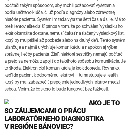
počítači takým spôsobom, aby mohli požadovať vyšetrenia
podľa určitého kľúča, či už podľa diagnózy alebo zdravotnej
histórie pacienta. Systém im teda výrazne šetrí čas a úsilie. Má to
pre klientov ešte ďalší prínos v tom, že po schválení výsledku ho
lekár okamžite dostane, nemusí čakať na tlačený výsledkový list,
ktorý by mu prišiel až poobede alebo na druhý deň. Tento systém
uľahčuje a najmä urýchľuje komunikáciu a napokon aj výber
správnej liečby pacienta. Žiaľ, niektoré sestričky nemajú počítač
a preto sa nemôžu zapojiť do takéhoto spôsobu komunikácie. Je
to škoda. Elektronická komunikácia je krok dopredu. Rovnako,
keď ide pacient k odbornému lekárovi – tu nastupuje eHealth,
ktorý by mal zabezpečiť prepojenie jednotlivých lekárov medzi
sebou. Verím, že čoskoro to bude fungovať bez ťažkostí.
AKO JE TO
SO ZÁUJEMCAMI O PRÁCU
LABORATÓRNEHO DIAGNOSTIKA
V REGIÓNE BÁNOVIEC?