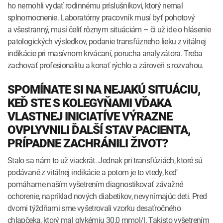
ho nemohli vydať rodinnému príslušníkovi, ktorý nemal
splnomocnenie. Laboratórny pracovník musí byť pohotový
a všestranný, musí čeliť rôznym situáciám – či už ide o hlásenie
patologických výsledkov, podanie transfúzneho lieku z vitálnej
indikácie pri masívnom krvácaní, porucha analyzátora. Treba
zachovať profesionalitu a konať rýchlo a zároveň s rozvahou.
SPOMÍNATE SI NA NEJAKÚ SITUÁCIU,
KEĎ STE S KOLEGYŇAMI VĎAKA
VLASTNEJ INICIATÍVE VÝRAZNE
OVPLYVNILI ĎALŠÍ STAV PACIENTA,
PRÍPADNE ZACHRÁNILI ŽIVOT?
Stalo sa nám to už viackrát. Jednak pri transfúziách, ktoré sú
podávané z vitálnej indikácie a potom je to vtedy, keď
pomáhame naším vyšetrením diagnostikovať závažné
ochorenie, napríklad nových diabetikov, nevynímajúc deti. Pred
dvomi týždňami sme vyšetrovali vzorku desaťročného
chlapčeka, ktorý mal glykémiu 30,0 mmol/l. Takisto vyšetrením