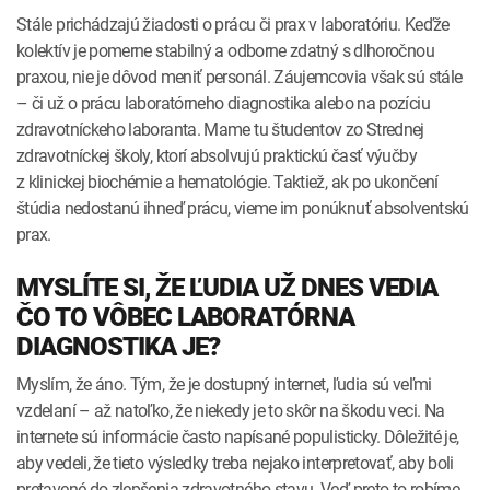
Stále prichádzajú žiadosti o prácu či prax v laboratóriu. Keďže
kolektív je pomerne stabilný a odborne zdatný s dlhoročnou
praxou, nie je dôvod meniť personál. Záujemcovia však sú stále
– či už o prácu laboratórneho diagnostika alebo na pozíciu
zdravotníckeho laboranta. Mame tu študentov zo Strednej
zdravotníckej školy, ktorí absolvujú praktickú časť výučby
z klinickej biochémie a hematológie. Taktiež, ak po ukončení
štúdia nedostanú ihneď prácu, vieme im ponúknuť absolventskú
prax.
MYSLÍTE SI, ŽE ĽUDIA UŽ DNES VEDIA
ČO TO VÔBEC LABORATÓRNA
DIAGNOSTIKA JE?
Myslím, že áno. Tým, že je dostupný internet, ľudia sú veľmi
vzdelaní – až natoľko, že niekedy je to skôr na škodu veci. Na
internete sú informácie často napísané populisticky. Dôležité je,
aby vedeli, že tieto výsledky treba nejako interpretovať, aby boli
pretavené do zlepšenia zdravotného stavu. Veď preto to robíme.