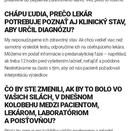
CHÁPU ĽUDIA, PREČO LEKÁR
POTREBUJE POZNAŤ AJ KLINICKÝ STAV,
ABY URČIL DIAGNÓZU?
My neposudzujeme ich zdravotný stav. Ak chcú vedieť viac než
samotný výsledok testu, odporučíme ich na ošetrujúceho lekára.
Môžeme im podať informácie o predanalytickej fáze – napríklad,
ak treba 12 hodín pred vyšetrením lačnieť, nefajčiť a podobne.
Nestretávame sa často s tým, aby od nás pacienti požadovali
interpretáciu výsledkov.
ČO BY STE ZMENILI, AK BY TO BOLO VO
VAŠICH SILÁCH, V DNEŠNOM
KOLOBEHU MEDZI PACIENTOM,
LEKÁROM, LABORATÓRIOM
A POISŤOVŇOU?
Priala by som si pre každého väčšie pochopenie a rešpekt,