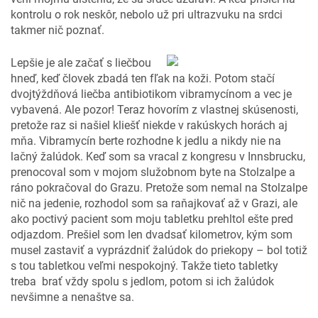
kontrolu o rok neskôr, nebolo už pri ultrazvuku na srdci
takmer nič poznať.
Lepšie je ale začať s liečbou
hneď, keď človek zbadá ten fľak na koži. Potom stačí
dvojtýždňová liečba antibiotikom vibramycínom a vec je
vybavená. Ale pozor! Teraz hovorím z vlastnej skúsenosti,
pretože raz si našiel kliešť niekde v rakúskych horách aj
mňa. Vibramycín berte rozhodne k jedlu a nikdy nie na
lačný žalúdok. Keď som sa vracal z kongresu v Innsbrucku,
prenocoval som v mojom služobnom byte na Stolzalpe a
ráno pokračoval do Grazu. Pretože som nemal na Stolzalpe
nič na jedenie, rozhodol som sa raňajkovať až v Grazi, ale
ako poctivý pacient som moju tabletku prehltol ešte pred
odjazdom. Prešiel som len dvadsať kilometrov, kým som
musel zastaviť a vyprázdniť žalúdok do priekopy – bol totiž
s tou tabletkou veľmi nespokojný. Takže tieto tabletky
treba brať vždy spolu s jedlom, potom si ich žalúdok
nevšimne a nenaštve sa.