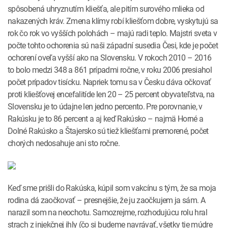
spôsobená uhryznutím kliešťa, ale pitím surového mlieka od
nakazených kráv. Zmena klímy robí kliešťom dobre, vyskytujú sa
rok čo rok vo vyšších polohách – majú radi teplo. Majstri sveta v
počte tohto ochorenia sú naši západní susedia Česi, kde je počet
ochorení oveľa vyšší ako na Slovensku. V rokoch 2010 – 2016
to bolo medzi 348 a 861 prípadmi ročne, v roku 2006 presiahol
počet prípadov tisícku. Napriek tomu sa v Česku dáva očkovať
proti kliešťovej encefalitíde len 20 – 25 percent obyvateľstva, na
Slovensku je to údajne len jedno percento. Pre porovnanie, v
Rakúsku je to 86 percent a aj keď Rakúsko – najmä Horné a
Dolné Rakúsko a Štajersko sú tiež kliešťami premorené, počet
chorých nedosahuje ani sto ročne.
Keď sme prišli do Rakúska, kúpil som vakcínu s tým, že sa moja
rodina dá zaočkovať – presnejšie, že ju zaočkujem ja sám. A
narazil som na neochotu. Samozrejme, rozhodujúcu rolu hral
strach z injekčnej ihly (čo si budeme navrávať, všetky tie múdre