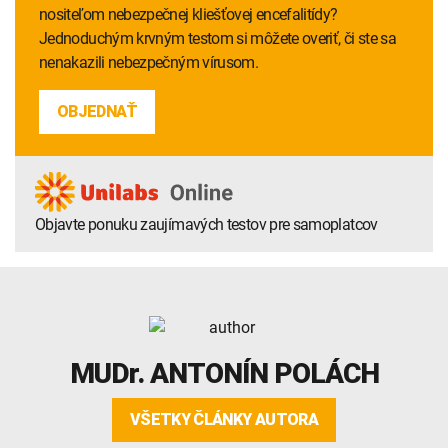
nositeľom nebezpečnej kliešťovej encefalitídy?
Jednoduchým krvným testom si môžete overiť, či ste sa
nenakazili nebezpečným vírusom.
OBJEDNAŤ
Objavte ponuku zaujímavých testov pre samoplatcov
MUDr.
ANTONÍN POLÁCH
VŠETKY ČLÁNKY AUTORA