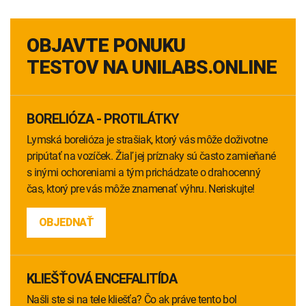
OBJAVTE PONUKU
TESTOV NA UNILABS.ONLINE
BORELIÓZA - PROTILÁTKY
Lymská borelióza je strašiak, ktorý vás môže doživotne
pripútať na vozíček. Žiaľ jej príznaky sú často zamieňané
s inými ochoreniami a tým prichádzate o drahocenný
čas, ktorý pre vás môže znamenať výhru. Neriskujte!
OBJEDNAŤ
KLIEŠŤOVÁ ENCEFALITÍDA
Našli ste si na tele kliešťa? Čo ak práve tento bol