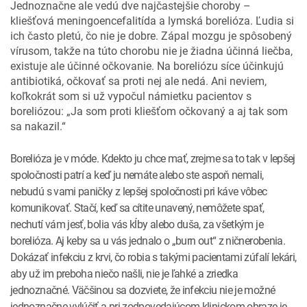
Jednoznačne ale vedú dve najčastejšie choroby –
kliešťová meningoencefalitída a lymská borelióza. Ľudia si
ich často pletú, čo nie je dobre. Zápal mozgu je spôsobený
vírusom, takže na túto chorobu nie je žiadna účinná liečba,
existuje ale účinné očkovanie. Na boreliózu síce účinkujú
antibiotiká, očkovať sa proti nej ale nedá. Ani neviem,
koľkokrát som si už vypočul námietku pacientov s
boreliózou: „Ja som proti kliešťom očkovaný a aj tak som
sa nakazil.“
Borelióza je v móde. Kdekto ju chce mať, zrejme sa to tak v lepšej
spoločnosti patrí a keď ju nemáte alebo ste aspoň nemali,
nebudú s vami paničky z lepšej spoločnosti pri káve vôbec
komunikovať. Stačí, keď sa cítite unavený, nemôžete spať,
nechutí vám jesť, bolia vás kĺby alebo duša, za všetkým je
borelióza. Aj keby sa u vás jednalo o „burn out“ z ničnerobenia.
Dokázať infekciu z krvi, čo robia s takými pacientami zúfalí lekári,
aby už im preboha niečo našli, nie je ľahké a zriedka
jednoznačné. Väčšinou sa dozviete, že infekciu nie je možné
jednoznačne vylúčiť a pri zodpovedajúcom klinickom obraze je