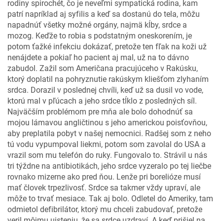
rodiny spirochét, čo je neveľmi sympatická rodina, kam
patrí napríklad aj syfilis a keď sa dostanú do tela, môžu
napadnúť všetky možné orgány, najmä kĺby, srdce a
mozog. Keďže to robia s podstatným oneskorením, je
potom ťažké infekciu dokázať, pretože ten fľak na koži už
nenájdete a pokiaľ ho pacient aj mal, už na to dávno
zabudol. Zažil som Američana pracujúceho v Rakúsku,
ktorý doplatil na pohryznutie rakúskym kliešťom zlyhaním
srdca. Dorazil v poslednej chvíli, keď už sa dusil vo vode,
ktorú mal v pľúcach a jeho srdce tĺklo z posledných síl.
Najväčším problémom pre mňa ale bolo dohodnúť sa
mojou lámavou angličtinou s jeho americkou poisťovňou,
aby preplatila pobyt v našej nemocnici. Radšej som z neho
tú vodu vypumpoval liekmi, potom som zavolal do USA a
vrazil som mu telefón do ruky. Fungovalo to. Strávil u nás
tri týždne na antibiotikách, jeho srdce vyzeralo po tej liečbe
rovnako mizerne ako pred ňou. Lenže pri borelióze musí
mať človek trpezlivosť. Srdce sa takmer vždy upraví, ale
môže to trvať mesiace. Tak aj bolo. Odletel do Ameriky, tam
odmietol defibrilátor, ktorý mu chceli zabudovať, pretože
veril môjmu uisteniu, že sa srdce uzdraví. A keď prišiel na