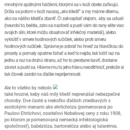
mnohými spätnými háčikmi, ktorými sa v koži obete zafixujú.
Držia sa potom v koži naozaj „ako kliešť“ a my máme dilemu,
ako sa nášho kliešťa zbaviť. Či zakvapkať olejom, aby sa udusil
(neurobí to, beštia, zato sa nazlostí a pustí vám do rany ešte viac
svojich slín, ktoré môžu obsahovať infekčný materiál), alebo
vykrútiť v smere hodinových ručičiek, alebo proti smeru
hodinových ručičiek. Správne je zobrať ho hneď za hlavičkou do
pinzety a pomaly opatrne ťahať a keď to nejde, tak točiť raz na
jednu a raz na druhú stranu, až ho to prestane baviť, dostane
závrat a pustí sa. Hlavne mu tú jeho hlavu neodtrhnúť, pretože si
tak človek zarobí na ďalšie nepríjemnosti.
Ale to všetko by nebolo
také hrozné, keby náš milý kliešť neprenášal nebezpečné
choroby. Dve časté a niekoľko ďalších zriedkavých s
exotickými menami ako ehrlichióza (pomenovaná po
Paulovi Ehrlichovi, nositeľovi Nobelovej ceny z roku 1908,
po ktorom je pomenovaná nemecká infektologická
spoločnosť), babézióza, bartonelóza alebo aj tularémia.