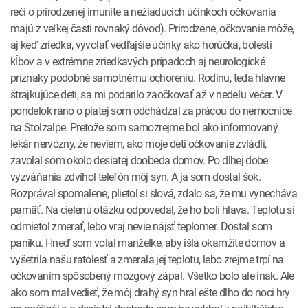
reči o prirodzenej imunite a nežiaducich účinkoch očkovania
majú z veľkej časti rovnaký dôvod). Prirodzene, očkovanie môže,
aj keď zriedka, vyvolať vedľajšie účinky ako horúčka, bolesti
kĺbov a v extrémne zriedkavých prípadoch aj neurologické
príznaky podobné samotnému ochoreniu. Rodinu, teda hlavne
štrajkujúce deti, sa mi podarilo zaočkovať až v nedeľu večer. V
pondelok ráno o piatej som odchádzal za prácou do nemocnice
na Stolzalpe. Pretože som samozrejme bol ako informovaný
lekár nervózny, že neviem, ako moje deti očkovanie zvládli,
zavolal som okolo desiatej doobeda domov. Po dlhej dobe
vyzváňania zdvihol telefón môj syn. A ja som dostal šok.
Rozprával spomalene, plietol si slová, zdalo sa, že mu vynecháva
pamäť. Na cielenú otázku odpovedal, že ho bolí hlava. Teplotu si
odmietol zmerať, lebo vraj nevie nájsť teplomer. Dostal som
paniku. Hneď som volal manželke, aby išla okamžite domov a
vyšetrila našu ratolesť a zmerala jej teplotu, lebo zrejme trpí na
očkovaním spôsobený mozgový zápal. Všetko bolo ale inak. Ale
ako som mal vedieť, že môj drahý syn hral ešte dlho do noci hry