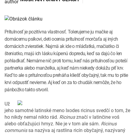
INTOLERANCIA POTRAVÍN
Lymská borelióza
Human papillomavirus (HPV)
Prítulnosť je pozitívna vlastnosť. Tolerujeme ju mačke aj
domácemu psíkovi, deti ocenia prítulnosť morčaťa aj iných
domácich zvieratiek. Najmä ak ide o mláďatká, mačiatko či
šteniatko, majú ich lásku kúpenú dopredu, keď sa dajú čo len
pohladkať. Nemáme nič proti tomu, keď nás prítulnosťou poteší
partnerka alebo manželka, aj keď nám niekedy dokážu piť krv.
Keď to ale s prítulnosťou preháňa kliešť obyčajný, tak mu to pitie
krvi odpustiť nevieme. Aj keď on za to chudák nemôže, že ho
pánbožko takto stvoril.
Už
jeho samotné latinské meno Ixodes ricinus svedčí o tom, že
ho nikdy nemal nikto rád.
Ricinus
značí v latinčine voš
alebo obťažujúci hmyz. Nie je v tom ale sám.
Ricinus
communis
sa nazýva aj rastlina ricín obyčajný, nazývaný