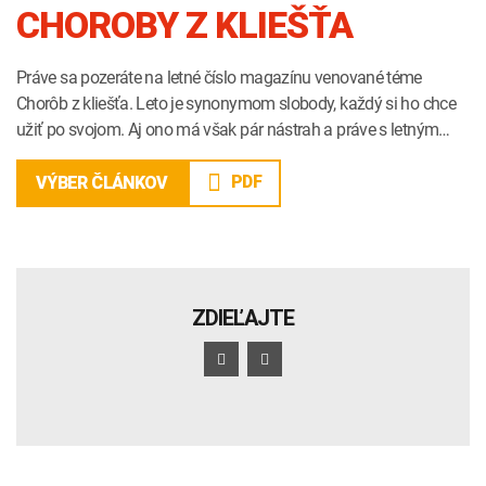
CHOROBY Z KLIEŠŤA
Práve sa pozeráte na letné číslo magazínu venované téme
Chorôb z kliešťa. Leto je synonymom slobody, každý si ho chce
užiť po svojom. Aj ono má však pár nástrah a práve s letným…
PDF
VÝBER ČLÁNKOV
ZDIEĽAJTE