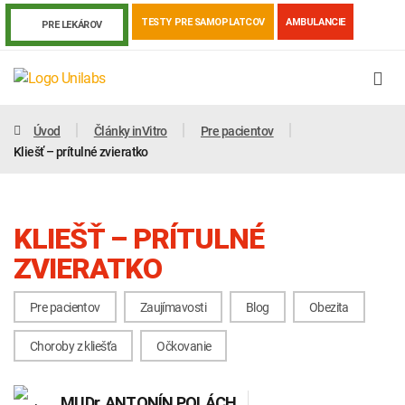
TESTY PRE SAMOPLATCOV
AMBULANCIE
PRE LEKÁROV
Úvod
Články inVitro
Pre pacientov
Kliešť – prítulné zvieratko
KLIEŠŤ – PRÍTULNÉ
ZVIERATKO
Pre pacientov
Zaujímavosti
Blog
Obezita
Genetika
Covid-19
Žiadanky a tlačivá
Choroby z kliešťa
Očkovanie
Výsledky vyšetrení
Kortizol
Odberová príručka
MUDr.
ANTONÍN POLÁCH