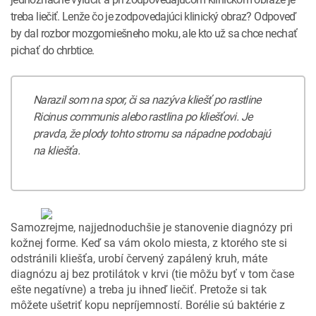
treba liečiť. Lenže čo je zodpovedajúci klinický obraz? Odpoveď
by dal rozbor mozgomiešneho moku, ale kto už sa chce nechať
pichať do chrbtice.
Narazil som na spor, či sa nazýva kliešť po rastline
Ricinus communis alebo rastlina po kliešťovi. Je
pravda, že plody tohto stromu sa nápadne podobajú
na kliešťa.
Samozrejme, najjednoduchšie je stanovenie diagnózy pri
kožnej forme. Keď sa vám okolo miesta, z ktorého ste si
odstránili kliešťa, urobí červený zapálený kruh, máte
diagnózu aj bez protilátok v krvi (tie môžu byť v tom čase
ešte negatívne) a treba ju ihneď liečiť. Pretože si tak
môžete ušetriť kopu nepríjemností. Borélie sú baktérie z