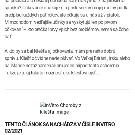
na počítači a o desiatej doobeda som ho vytrhol z najhlbšieho
spánku? Očkovanie opakujem u príslušníkov mojej rodiny podľa
predpisu každých päť rokov, ale očkuje sa u nás už v piatok.
Mimochodom, vedľajšie účinky sa vyskytujú len po prvom
očkovaní – kto prečkal prvý vpich bez problémov, nemá sa čoho
báť.
A kto by sa bál kliešťa aj očkovania, mám pre neho dobrú
správu. Kliešť očividne nevie plávať. Vo Veľkej Británii, Írsku alebo
na Islande nezaznamenali ani jeden prípad tohto ochorenia.
Takže je tu aj takáto možnosť ako kliešťovi ujsť...
TENTO ČLÁNOK SA NACHÁDZA V ČÍSLE INVITRO
02/2021