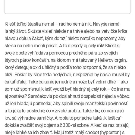
Kliešť toľko šťastia nemal – rád ho nemá nik. Navyše nemá
ľahký život. Skúste visieť niekde na tráve alebo na vetvičke kríka
hlavou dolu a čakať, kým dorazí niekto natoľko nepozorný, aby
ste sa na neho mohli prisať. A to niekedy aj celý rok! Kliešť si
svoje obete vyhľadáva pomocou predného páru zo svojich
štyroch párov končatín, na ktorom má takzvaný Hellerov orgán,
ktorý deteguje oxid uhličitý a podľa toho rozpozná, že sa niekto
blíži. Pokiaľ by sme teda nedýchali, nespoznal by nás a musel by
čakať ďalej. Také čakanie je nudné a môže byť veľmi dlhé – ako
som už spomenul, kliešť vydrží byť hladný aj celý rok – čo iné mu
aj zostáva? Samčekovia po dosiahnutí dospelosti nejedia vôbec,
už len hľadajú partnerku, aby splnili svoju manželskú povinnosť
a to je aj to posledné, čo v živote urobia. Takže tie, čo nám pijú
krv, sú výhradne samičky. A robia to poriadne, taká „klieštica“
dokáže zväčšiť svoj objem až 300-násobne. A keď sa raz prisajú,
nie je ľahké sa ich zbaviť. Majú totiž malý chobot (hyposton) s