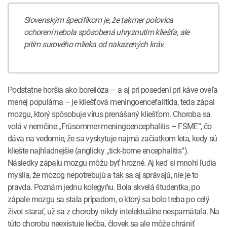
Slovenským špecifikom je, že takmer polovica
ochorení nebola spôsobená uhryznutím kliešťa, ale
pitím surového mlieka od nakazených kráv.
Podstatne horšia ako borelióza – a aj pri posedení pri káve oveľa
menej populárna – je kliešťová meningoencefalitída, teda zápal
mozgu, ktorý spôsobuje vírus prenášaný kliešťom. Choroba sa
volá v nemčine „Früsommer-meningoencephalitis – FSME“, čo
dáva na vedomie, že sa vyskytuje najmä začiatkom leta, kedy sú
kliešte najhladnejšie (anglicky „tick-borne encephalitis“).
Následky zápalu mozgu môžu byť hrozné. Aj keď si mnohí ľudia
myslia, že mozog nepotrebujú a tak sa aj správajú, nie je to
pravda. Poznám jednu kolegyňu. Bola skvelá študentka, po
zápale mozgu sa stala prípadom, o ktorý sa bolo treba po celý
život starať, už sa z choroby nikdy intelektuálne nespamätala. Na
túto chorobu neexistuje liečba, človek sa ale môže chrániť