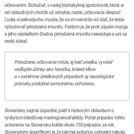
očkovaním. Bohužiaľ, v našej blahobytnej spoločnosti, ktorá si
od nákazlivých chorôb už odvykla, rastie „očkovacia skepsa“.
Ľudia si jednoducho myslia, že sa im nemôže nič stať, že treba
vybudovať prirodzenú imunitu. Faktom je, že proti zápale mozgu
a jeho následkom žiadna prirodzená imunita neexistuje a ani sa
nedá získať.
Prirodzene, očkovanie môže, aj keď zriedka, vyvolať
vedľajšie účinky ako horúčka, bolesti kĺbov
a v extrémne zriedkavých prípadoch aj neurologické
príznaky podobné samotnému ochoreniu.
Slovensko, najmä západné, patrí k rizikovým oblastiam s
výskytom kliešťovej meningoencefalitídy. Počet prípadov tohto
ochorenia na Slovensku kolíše okolo 150 prípadov za rok.
Slovenským špecifikom je, že takmer polovica ochorení nebola