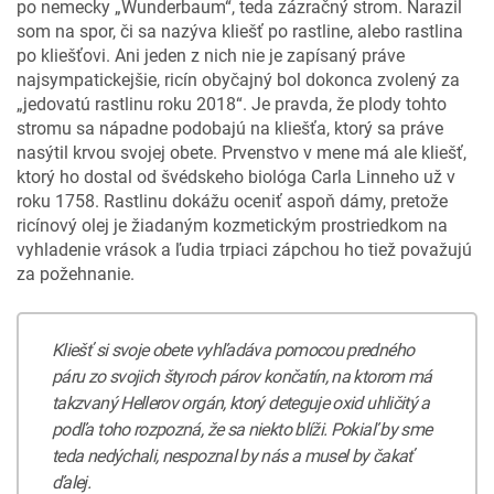
po nemecky „Wunderbaum“, teda zázračný strom. Narazil
som na spor, či sa nazýva kliešť po rastline, alebo rastlina
po kliešťovi. Ani jeden z nich nie je zapísaný práve
najsympatickejšie, ricín obyčajný bol dokonca zvolený za
„jedovatú rastlinu roku 2018“. Je pravda, že plody tohto
stromu sa nápadne podobajú na kliešťa, ktorý sa práve
nasýtil krvou svojej obete. Prvenstvo v mene má ale kliešť,
ktorý ho dostal od švédskeho biológa Carla Linneho už v
roku 1758. Rastlinu dokážu oceniť aspoň dámy, pretože
ricínový olej je žiadaným kozmetickým prostriedkom na
vyhladenie vrások a ľudia trpiaci zápchou ho tiež považujú
za požehnanie.
Kliešť si svoje obete vyhľadáva pomocou predného
páru zo svojich štyroch párov končatín, na ktorom má
takzvaný Hellerov orgán, ktorý deteguje oxid uhličitý a
podľa toho rozpozná, že sa niekto blíži. Pokiaľ by sme
teda nedýchali, nespoznal by nás a musel by čakať
ďalej.