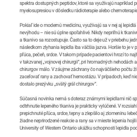
spektra dostupných peptidov, ktoré sa využívajú napríklad pr
myelosupresiou v dôsledku rádioterapie alebo chemoterapie
Pokiaľ ide o modernú medicínu, využívajú sa v nej aj lepidl
nevýhodu – nie sú úplne spoľahlivé. Nikdy nepriľnú k tkani
a tkanivo sa rozostupuje. Často sa to deje už v priebehu jed
následkom zlyhania lepidla iba väčšia jazva. Horšie to je v 
pľúca, pečeň, srdce. V takom prípade pacientovi hrozí to naj
v takzvanej „vojnovej chirurgii“, pri hromadných nehodách 
chirurgov málo. V záujme záchrany čo najväčšieho počtu živo
zaceľovať rany a zachovať hemostázu. V prípadoch, keď nie j
dostalo prezývku „svätý grál chirurgov“.
Súčasná novinka nemá s doteraz známymi lepidlami nič spol
odtrhnutie lepeného tkaniva je prakticky vylúčené. V rozsiah
prepichnuté pľúca, srdce, tepny a zlepšilo aj zlomeninu leb
žiadne neprirodzené reakcie a rany sa v mieste lepenia hojili 
University of Western Ontario ukážku schopností lepidla p