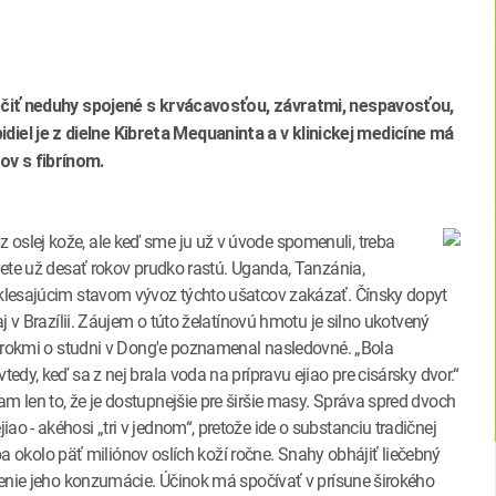
liečiť neduhy spojené s krvácavosťou, závratmi, nespavosťou,
iel je z dielne Kibreta Mequaninta a v klinickej medicíne má
ov s fibrínom.
oslej kože, ale keď sme ju už v úvode spomenuli, treba
svete už desať rokov prudko rastú. Uganda, Tanzánia,
 klesajúcim stavom vývoz týchto ušatcov zakázať. Čínsky dopyt
aj v Brazílii. Záujem o túto želatínovú hmotu je silno ukotvený
to rokmi o studni v Dong'e poznamenal nasledovné. „Bola
edy, keď sa z nej brala voda na prípravu ejiao pre cisársky dvor.“
m len to, že je dostupnejšie pre širšie masy. Správa spred dvoch
o - akéhosi „tri v jednom“, pretože ide o substanciu tradičnej
reba okolo päť miliónov oslích koží ročne. Snahy obhájiť liečebný
lnenie jeho konzumácie. Účinok má spočívať v prísune širokého