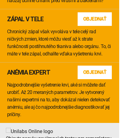
naozaj účinne chrániť pred vírusmi a baktériami?
ZÁPAL V TELE
OBJEDNAŤ
Chronický zápal však vyvoláva v tele celý rad
ničivých zmien, ktoré môžu viesť až k strate
funkčnosti postihnutého tkaniva alebo orgánu. To, či
máte v tele zápal, odhalíte vďaka vyšetreniu krvi.
ANÉMIA EXPERT
OBJEDNAŤ
Najpodrobnejšie vyšetrenie krvi, aké si môžete dať
urobiť. Až 20 meraných parametrov. Je vytvorený
našimi expertmi na to, aby dokázal nielen detekovať
anémiu, ale aj čo najpodrobnejšie diagnostikovať jej
príčiny.