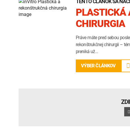
TENTO ČLÁNOK SA NACH
PLASTICKÁ
CHIRURGIA
Práve máte pred sebou posled
rekonštrukčnej chirurgii – té
preniká už…
VÝBER ČLÁNKOV
ZD