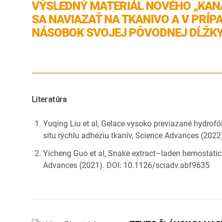
VÝSLEDNÝ MATERIÁL NOVÉHO „KAN
SA NAVIAZAŤ NA TKANIVO A V PRÍP
NÁSOBOK SVOJEJ PÔVODNEJ DĹŽKY
Literatúra
Yuqing Liu et al, Gelace vysoko previazané hydrofó
situ rýchlu adhéziu tkanív, Science Advances (202
Yicheng Guo et al, Snake extract–laden hemostatický
Advances (2021). DOI: 10.1126/sciadv.abf9635