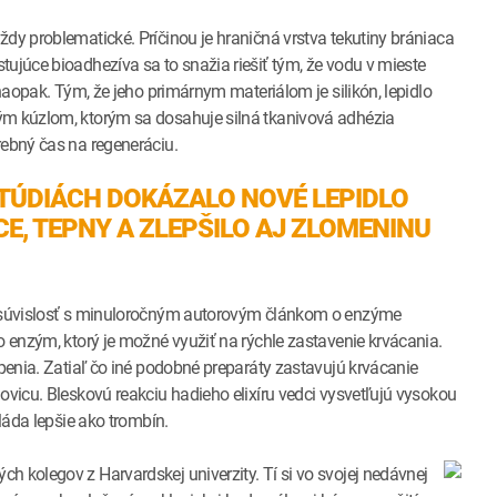
dy problematické. Príčinou je hraničná vrstva tekutiny brániaca
ujúce bioadhezíva sa to snažia riešiť tým, že vodu v mieste
 naopak. Tým, že jeho primárnym materiálom je silikón, lepidlo
ým kúzlom, ktorým sa dosahuje silná tkanivová adhézia
rebný čas na regeneráciu.
TÚDIÁCH DOKÁZALO NOVÉ LEPIDLO
E, TEPNY A ZLEPŠILO AJ ZLOMENINU
ôr súvislosť s minuloročným autorovým článkom o enzýme
o enzým, ktorý je možné využiť na rýchle zastavenie krvácania.
epenia. Zatiaľ čo iné podobné preparáty zastavujú krvácanie
ovicu. Bleskovú reakciu hadieho elixíru vedci vysvetľujú vysokou
vláda lepšie ako trombín.
h kolegov z Harvardskej univerzity. Tí si vo svojej nedávnej