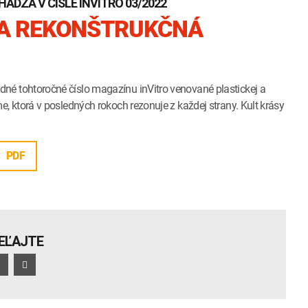
ÁDZA V ČÍSLE INVITRO 03/2022
 A REKONŠTRUKČNÁ
né tohtoročné číslo magazínu inVitro venované plastickej a
me, ktorá v posledných rokoch rezonuje z každej strany. Kult krásy
PDF
IEĽAJTE