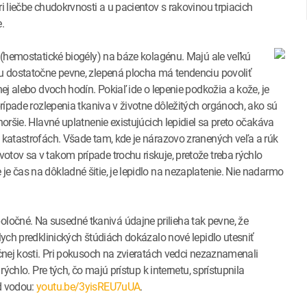
i liečbe chudokrvnosti a u pacientov s rakovinou trpiacich
.
á (hemostatické biogély) na báze kolagénu. Majú ale veľkú
vu dostatočne pevne, zlepená plocha má tendenciu povoliť
nej alebo dvoch hodín. Pokiaľ ide o lepenie podkožia a kože, je
prípade rozlepenia tkaniva v životne dôležitých orgánoch, ako sú
horšie. Hlavné uplatnenie existujúcich lepidiel sa preto očakáva
a katastrofách. Všade tam, kde je nárazovo zranených veľa a rúk
tov sa v takom prípade trochu riskuje, pretože treba rýchlo
e čas na dôkladné šitie, je lepidlo na nezaplatenie. Nie nadarmo
očné. Na susedné tkanivá údajne prilieha tak pevne, že
lych predklinických štúdiách dokázalo nové lepidlo utesniť
ečnej kosti. Pri pokusoch na zvieratách vedci nezaznamenali
rýchlo. Pre tých, čo majú prístup k internetu, sprístupnila
od vodou:
youtu.be/3yisREU7uUA
.