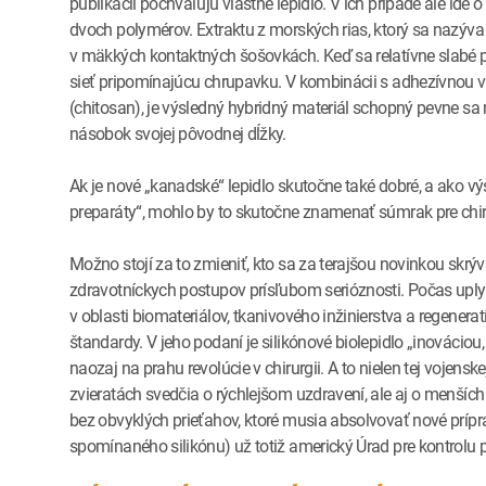
publikácii pochvaľujú vlastné lepidlo. V ich prípade ale ide 
dvoch polymérov. Extraktu z morských rias, ktorý sa nazýva a
v mäkkých kontaktných šošovkách. Keď sa relatívne slabé 
sieť pripomínajúcu chrupavku. V kombinácii s adhezívnou v
(chitosan), je výsledný hybridný materiál schopný pevne sa 
násobok svojej pôvodnej dĺžky.
Ak je nové „kanadské“ lepidlo skutočne také dobré, a ako v
preparáty“, mohlo by to skutočne znamenať súmrak pre chiru
Možno stojí za to zmieniť, kto sa za terajšou novinkou skrýv
zdravotníckych postupov prísľubom serióznosti. Počas uply
v oblasti biomateriálov, tkanivového inžinierstva a regene
štandardy. V jeho podaní je silikónové biolepidlo „inováci
naozaj na prahu revolúcie v chirurgii. A to nielen tej vojensk
zvieratách svedčia o rýchlejšom uzdravení, ale aj o menších
bez obvyklých prieťahov, ktoré musia absolvovať nové príprav
spomínaného silikónu) už totiž americký Úrad pre kontrolu po