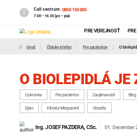
Call centrum:
0850 150 000
7.00 – 16.30 (po – pia)
PRE VEREJNOSŤ
PRE
Úvod
Články inVitro
Pre pacientov
O biolepid
O BIOLEPIDLÁ JE
Cukrovka
Pre pacientov
Zaujímavosti
Blog
Ejiao
Kibreta Mequanint
Obezita
Genetika
Covid-19
01. December 
Ing.
JOSEF PAZDERA
, CSc.
INTOLERANCIA POTRAVÍN