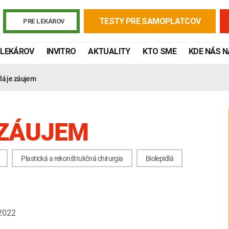
TESTY PRE SAMOPLATCOV
PRE LEKÁROV
 LEKÁROV
INVITRO
AKTUALITY
KTO SME
KDE NÁS 
lá je záujem
 ZÁUJEM
Plastická a rekonštrukčná chirurgia
Biolepidlá
Žiadanky a tlačivá
Výsledky vyšetrení
Kortizol
Odberová
2022
Lymská borelióza
Human papillomavirus (HPV)