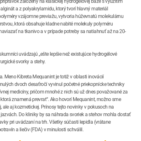
o prípravok založený na klasickej hydrogélovej báze s využitím
lginát a z polyakrylamidu, ktorý tvorí hlavný materiál
polyméry vzájomne previažu, vytvoria húževnatú molekulárnu
rstvou, ktorá obsahuje kladne nabité molekuly polyméru
naviazať na tkanivo a v prípade potreby sa natiahnuť až na 20-
ýskumníci uvádzajú „ešte lepšie než existujúce hydrogélové
rgické svorky a stehy.
a. Meno Kibreta Mequanint je totiž v oblasti inovácií
nulých dvoch desaťročí vyvinul početné priekopnícke techniky
ratívnej medicíny, pričom mnohé z nich sú už dnes považované za
ou, ktorá znamená prevrat“. Ako hovorí Mequanint, možno sme
ej, ale aj kozmetickej. Prínosy tejto novinky v pokusoch na
 jazvách. Do kliniky by sa náhrada svoriek a stehov mohla dostať
ky pri uvádzaní na trh. Všetky súčasti lepidla (vrátane
travín a liečiv (FDA) v minulosti schválil.