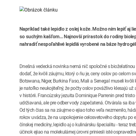
Napríklad také lepidlo z oslej kože. Možno ním lepiť aj 
so suchým kašľom… Najnovší prírastok do rodiny biolepid
nahradiť nespoľahlivé lepidlá vyrobené na báze hydrogél
Dnešná vedecká novinka nemá nič spoločné s bioželatínou z 
dodať, že kvôli záujmu, ktorý o ňu je, ceny oslov po celom 
Botswana, Niger, Burkina Faso, Mali a Senegal museli kvôli
je natoľko neukojiteľný, že počty oslov povážlivo klesajú už 
v histórii. Francúzsky jezuita Dominique Parrenin pred tris
udržiavaná, ale pre odber vody zapečatená. Otvárala sa iba vt
Od tých čias sa na záujme o ejiao toho veľa nezmenilo, háda
rokov uvádza, že na uspokojenie celosvetového dopytu po ejia
čínskej medicíny, lepidlo aj o kulinársku špecialitu - teraz t
účinok ejiao na molekulárnej úrovni priniesli isté ospraved