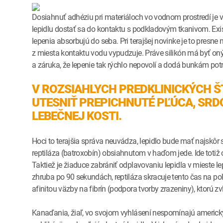
Dosiahnuť adhéziu pri materiáloch vo vodnom prostredí je vž
lepidlu dostať sa do kontaktu s podkladovým tkanivom. Exist
lepenia absorbujú do seba. Pri terajšej novinke je to presne
z miesta kontaktu vodu vypudzuje. Práve silikón má byť on
a záruka, že lepenie tak rýchlo nepovolí a dodá bunkám pot
V ROZSIAHLYCH PREDKLINICKÝCH Š
UTESNIŤ PREPICHNUTÉ PĽÚCA, SRDC
LEBEČNEJ KOSTI.
Hoci to terajšia správa neuvádza, lepidlo bude mať najsk
reptiláza (batroxobín) obsiahnutom v haďom jede. Ide totiž 
Taktiež je žiaduce zabrániť odplavovaniu lepidla v mieste l
zhruba po 90 sekundách, reptiláza skracuje tento čas na pol
afinitou väzby na fibrín (podpora tvorby zrazeniny), ktorú z
Kanaďania, žiaľ, vo svojom vyhlásení nespomínajú americkýc