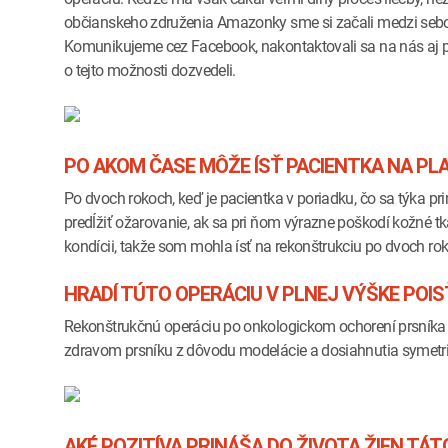
občianskeho združenia Amazonky sme si začali medzi sebo
Komunikujeme cez Facebook, nakontaktovali sa na nás aj pla
o tejto možnosti dozvedeli.
PO AKOM ČASE MÔŽE ÍSŤ PACIENTKA NA PL
Po dvoch rokoch, keď je pacientka v poriadku, čo sa týka p
predĺžiť ožarovanie, ak sa pri ňom výrazne poškodí kožné tk
kondícii, takže som mohla ísť na rekonštrukciu po dvoch ro
HRADÍ TÚTO OPERÁCIU V PLNEJ VÝŠKE POI
Rekonštrukčnú operáciu po onkologickom ochorení prsníka
zdravom prsníku z dôvodu modelácie a dosiahnutia symetrie t
AKÉ POZITÍVA PRINÁŠA DO ŽIVOTA ŽIEN TÁT