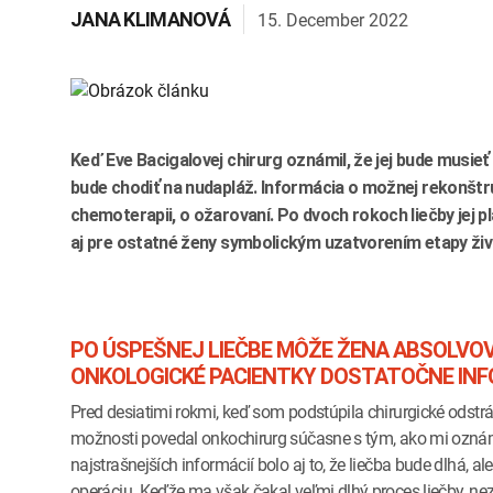
15. December 2022
JANA KLIMANOVÁ
Keď Eve Bacigalovej chirurg oznámil, že jej bude musieť 
bude chodiť na nudapláž. Informácia o možnej rekonštru
chemoterapii, o ožarovaní. Po dvoch rokoch liečby jej pla
aj pre ostatné ženy symbolickým uzatvorením etapy živ
PO ÚSPEŠNEJ LIEČBE MÔŽE ŽENA ABSOLVOV
ONKOLOGICKÉ PACIENTKY DOSTATOČNE IN
Pred desiatimi rokmi, keď som podstúpila chirurgické odstr
možnosti povedal onkochirurg súčasne s tým, ako mi oznámil
najstrašnejších informácií bolo aj to, že liečba bude dlhá,
operáciu. Keďže ma však čakal veľmi dlhý proces liečby, nez