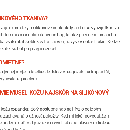
UKOVÉHO TKANIVA?
ívajú expandery a silikónové implantáty, alebo sa využije tkanivo
 abdominis musculocutaneous flap, lalok z priečneho brušného
ba však rátať s oblúkovitou jazvou, navyše v oblasti bikín. Keďže
ratér siahol po prvej možnosti.
ODMIETNE?
 jednej mojej priateľke. Jej telo zle reagovalo na implantát,
riešila jej problém.
MIE MUSELI KOŽU NAJSKÔR NA SILIKÓNOVÝ
d kožu expander, ktorý postupne napĺňali fyziologickým
ola zachovaná pružnosť pokožky. Keď mi lekár povedal, že mi
, že budem mať pod pazuchou ventil ako na plávacom kolese…
celý pod kožou.