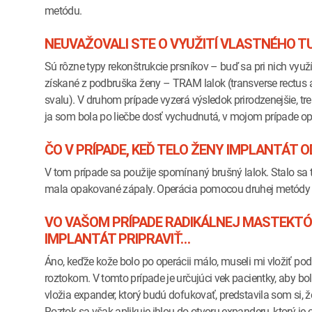
metódu.
NEUVAŽOVALI STE O VYUŽITÍ VLASTNÉHO T
Sú rôzne typy rekonštrukcie prsníkov – buď sa pri nich využ
získané z podbruška ženy – TRAM lalok (transverse rectus
svalu). V druhom prípade vyzerá výsledok prirodzenejšie, tre
ja som bola po liečbe dosť vychudnutá, v mojom prípade ope
ČO V PRÍPADE, KEĎ TELO ŽENY IMPLANTÁT 
V tom prípade sa použije spomínaný brušný lalok. Stalo sa to
mala opakované zápaly. Operácia pomocou druhej metódy vy
VO VAŠOM PRÍPADE RADIKÁLNEJ MASTEKTÓ
IMPLANTÁT PRIPRAVIŤ…
Áno, keďže kože bolo po operácii málo, museli mi vložiť po
roztokom. V tomto prípade je určujúci vek pacientky, aby b
vložia expander, ktorý budú dofukovať, predstavila som si
Roztok sa však aplikuje ihlou do otvoru expanderu, ktorý je 