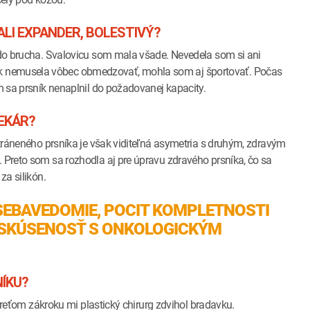
LI EXPANDER, BOLESTIVÝ?
l do brucha. Svalovicu som mala všade. Nevedela som si ani
k nemusela vôbec obmedzovať, mohla som aj športovať. Počas
ým sa prsník nenaplnil do požadovanej kapacity.
LEKÁR?
dstráneného prsníka je však viditeľná asymetria s druhým, zdravým
. Preto som sa rozhodla aj pre úpravu zdravého prsníka, čo sa
za silikón.
SEBAVEDOMIE, POCIT KOMPLETNOSTI
E SKÚSENOSŤ S ONKOLOGICKÝM
ÍKU?
i treťom zákroku mi plastický chirurg zdvihol bradavku.