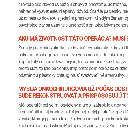
Niektoré ako dôvod uvádzajú obavy z anestézie. Je možné, 
náhradné vysvetlenie, nie pravý dôvod. Staršie pacientky n
už to nejako doklepu s jedným prsníkom. Mladým ženám oper
psychologicky sa uzavrie skúsenosť s onkologickým ochore
AKÚ MÁ ŽIVOTNOSŤ TÁTO OPERÁCIA? MUSÍ
Žena je po tomto zákroku sledovaná rovnako ako zdravá kli
onkologickú diagnózu chodieva väčšinou raz do roka na pr
Implantáty sú čoraz kvalitnejšie, len výnimočne sa stáva, ž
môže stať, že telo pacientky implantát odmietne ako cudzie 
odstrániť a plastický chirurg musí zvažovať iné alternatívy.
MYSLIA ONKOCHIRURGOVIA UŽ POČAS ODST
BUDE REKONŠTRUOVAŤ A PRISPÔSOBUJÚ T
Môj operatér bol veľmi osvietený a urobil zákrok tak, aby vo
a odstránili mi aj bradavku. Pri jednej mojej priateľke operat
vrecko, ktoré jej prišili o telo. Po dvoch rokoch, pri rekonštr
zachovanou bradavkou. Postupov je viac. Je to veľmi individ