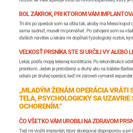
BOL ZÁKROK, PRI KTOROM VÁM IMPLANTOVA
Tri dni po operácii som sa cítila tak, akoby ma Messi kopo
sama sadnúť, museli mi pomáhať. Po zahojení som sa vša
ďalších návštev u lekára mi dopĺňali fyziologický roztok, k
VEĽKOSŤ PRSNÍKA STE SI URČILI VY ALEBO 
Lekár, podľa mojej telesnej konštitúcie. Po rekonštrukcii o
prsníkom. Jeden je prirodzený a druhý ako na bábike Barbie
udialo pri druhej operácii, keď mi zároveň vymenili expander 
„MLADÝM ŽENÁM OPERÁCIA VRÁTI 
TELA, PSYCHOLOGICKY SA UZAVRI
OCHORENÍM.“
ČO VŠETKO VÁM UROBILI NA ZDRAVOM PRSN
Tiež mi vložili implantát, ktorý skorigoval disproporciu a pr