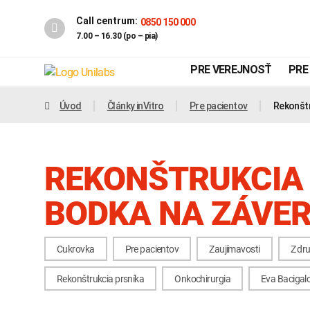
Call centrum:
0850 150 000
7.00 – 16.30 (po – pia)
PRE VEREJNOSŤ
PRE
Úvod
Články inVitro
Pre pacientov
Rekonštr
REKONŠTRUKCIA 
BODKA NA ZÁVE
Cukrovka
Pre pacientov
Zaujímavosti
Z dru
Genetika
Covid-19
Rekonštrukcia prsníka
Onkochirurgia
Eva Bacigal
INTOLERANCIA POTRAVÍN