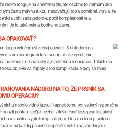
že niekto reaguje na anestéziu zle, ale osobne to vnímam ako
ad tým často mávnu rukou, nepovažujú to za potrebné, vravia, že
ácia vráti sebavedomie, pocit kompletnosti tela,
ním. Je to taká pekná bodka na záver.
 SA OPAKOVAŤ?
entka po výlučne estetickej operácii. S ohľadom na
eventívne mamografické a sonografické vyšetrenie.
e sa poškodia mechanicky a je potrebná reoperácia. Takisto sa
teleso, objavia sa zápaly a iné komplikácie. Vtedy sa musí
RAŇOVANIA NÁDORU NA TO, ŽE PRSNÍK SA
OMU OPERÁCIU?
 výstrihu nebolo vidno jazvu. Napriek tomu bol vedený rez priečne
ér použil postup, keď jej nechal väčšiu časť kože prsníka, akési
ukcii ho rozbalili a vyplnili implantátom. Ona má teda prsník so
uálne, pri každej pacientke operatér volí tú najvhodnejšiu