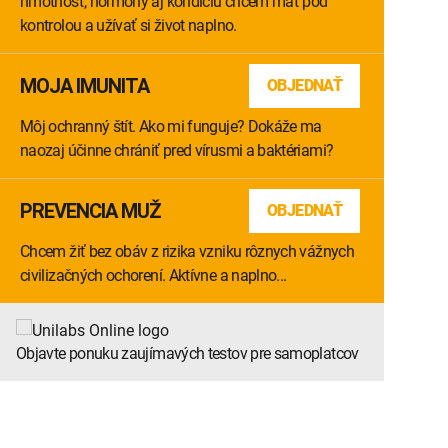
hmotnosť, hormóny aj kondíciu chcem mať pod
kontrolou a užívať si život naplno.
MOJA IMUNITA
OBJEDNAŤ
Môj ochranný štít. Ako mi funguje? Dokáže ma
naozaj účinne chrániť pred vírusmi a baktériami?
PREVENCIA MUŽ
OBJEDNAŤ
Chcem žiť bez obáv z rizika vzniku rôznych vážnych
civilizačných ochorení. Aktívne a naplno...
Objavte ponuku zaujímavých testov pre samoplatcov