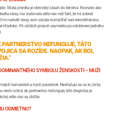
šie. Strata prsníka je obrovský zásah do ženstva. Rovnako ako
tila vlasy, ma zraňovalo ešte viac než fakt, že mi zobrali
 mi narástli vlasy, som začala rozmýšľať nad rekonštrukciou.
né hľadisko. Pri väčších prsiach asymetria po odstránení jedného
.
AK PARTNERSTVO NEFUNGUJE, TÁTO
OJICA SA ROZÍDE. NAOPAK, AK BOL
IA.“
 DOMINANTNÉHO SYMBOLU ŽENSKOSTI – MUŽI
ojich kamarátok a iných pacientok. Nesťažujú sa na to, že by
u niečo rušivé, ak partnerstvo nefunguje, táto diagnóza je
čný, ešte viac sa zblížia.
IU ODMIETNU?