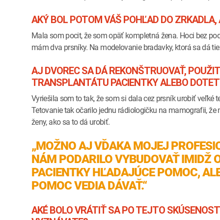
AKÝ BOL POTOM VÁŠ POHĽAD DO ZRKADLA, 
Mala som pocit, že som opäť kompletná žena. Hoci bez podpr
mám dva prsníky. Na modelovanie bradavky, ktorá sa dá tiež 
AJ DVOREC SA DÁ REKONŠTRUOVAŤ, POUŽ
TRANSPLANTÁTU PACIENTKY ALEBO DOTETOVA
Vyriešila som to tak, že som si dala cez prsník urobiť veľké
Tetovanie tak očarilo jednu rádiologičku na mamografii, že m
ženy, ako sa to dá urobiť.
„MOŽNO AJ VĎAKA MOJEJ PROFESIO
NÁM PODARILO VYBUDOVAŤ IMIDŽ OR
PACIENTKY HĽADAJÚCE POMOC, ALE
POMOC VEDIA DÁVAŤ.“
AKÉ BOLO VRÁTIŤ SA PO TEJTO SKÚSENOSTI