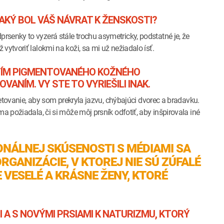
AKÝ BOL VÁŠ NÁVRAT K ŽENSKOSTI?
senky to vyzerá stále trochu asymetricky, podstatné je, že
vytvoriť lalokmi na koži, sa mi už nežiadalo ísť.
ITÍM PIGMENTOVANÉHO KOŽNÉHO
NÍM. VY STE TO VYRIEŠILI INAK.
 tetovanie, aby som prekryla jazvu, chýbajúci dvorec a bradavku.
a požiadala, či si môže môj prsník odfotiť, aby inšpirovala iné
NÁLNEJ SKÚSENOSTI S MÉDIAMI SA
GANIZÁCIE, V KTOREJ NIE SÚ ZÚFALÉ
 VESELÉ A KRÁSNE ŽENY, KTORÉ
 A S NOVÝMI PRSIAMI K NATURIZMU, KTORÝ