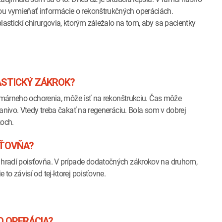
u vymieňať informácie o rekonštrukčných operáciách.
stickí chirurgovia, ktorým záležalo na tom, aby sa pacientky
ASTICKÝ ZÁKROK?
rimárneho ochorenia, môže ísť na rekonštrukciu. Čas môže
anivo. Vtedy treba čakať na regeneráciu. Bola som v dobrej
koch.
SŤOVŇA?
 hradí poisťovňa. V prípade dodatočných zákrokov na druhom,
o závisí od tej-ktorej poisťovne.
O OPERÁCIA?