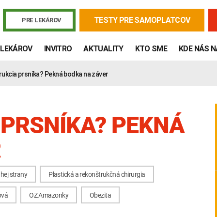
TESTY PRE SAMOPLATCOV
PRE LEKÁROV
 LEKÁROV
INVITRO
AKTUALITY
KTO SME
KDE NÁS 
ukcia prsníka? Pekná bodka na záver
PRSNÍKA? PEKNÁ
R
hej strany
Plastická a rekonštrukčná chirurgia
Žiadanky a tlačivá
Výsledky vyšetrení
Kortizol
Odberová
ová
OZ Amazonky
Obezita
Lymská borelióza
Human papillomavirus (HPV)