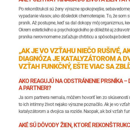
Po rekonštrukcii sú ženy výrazne spokojnejšie, sebavedomej
vypadanie vlasov, ako dôsledok chemoterapie. To, že som stra
prsník. Až postupne, keď sa dal dokopy môj organizmus, keď
Okrem estetického a psychologického je dôležité aj zdravot
prsníka nerovnomerne zaťažuje chrbticu a spôsobuje bolesti
„AK JE VO VZŤAHU NIEČO RUŠIVÉ, 
DIAGNÓZA JE KATALYZÁTOROM A DV
VZŤAH FUNKČNÝ, EŠTE VIAC SA ZBLÍŽ
AKO REAGUJÚ NA ODSTRÁNENIE PRSNÍKA –
A PARTNERI?
Ja som partnera nemala, môžem hovoriť len zo skúseností m
to ich intímny život nejako výrazne poznačilo. Ak je vo vzťah
katalyzátorom a dvojica sa rozíde. Naopak, ak bol vzťah funk
AKÉ SÚ DÔVODY ŽIEN, KTORÉ REKONŠTRUKC