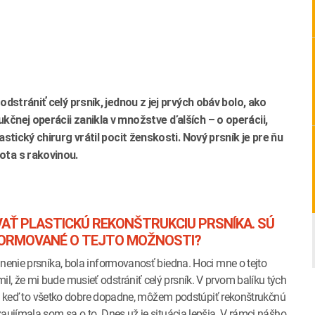
odstrániť celý prsník, jednou z jej prvých obáv bolo, ako
kčnej operácii zanikla v množstve ďalších – o operácii,
stický chirurg vrátil pocit ženskosti. Nový prsník je pre ňu
ota s rakovinou.
AŤ PLASTICKÚ REKONŠTRUKCIU PRSNÍKA. SÚ
FORMOVANÉ O TEJTO MOŽNOSTI?
ánenie prsníka, bola informovanosť biedna. Hoci mne o tejto
, že mi bude musieť odstrániť celý prsník. V prvom balíku tých
 ale keď to všetko dobre dopadne, môžem podstúpiť rekonštrukčnú
aujímala som sa o to. Dnes už je situácia lepšia. V rámci nášho