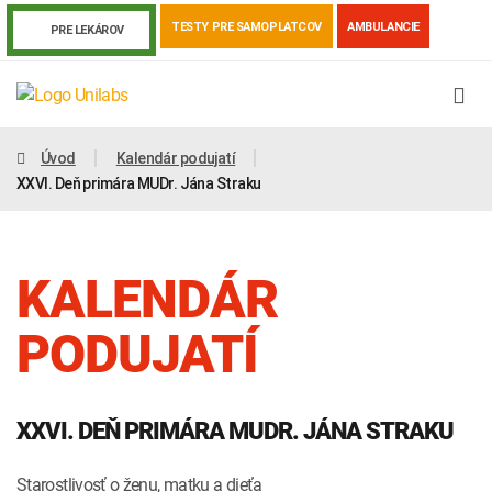
TESTY PRE SAMOPLATCOV
AMBULANCIE
PRE LEKÁROV
Úvod
Kalendár podujatí
XXVI. Deň primára MUDr. Jána Straku
KALENDÁR
PODUJATÍ
Genetika
Covid-19
Žiadanky a tlačivá
XXVI. DEŇ PRIMÁRA MUDR. JÁNA STRAKU
Výsledky vyšetrení
Kortizol
Odberová príručka
Starostlivosť o ženu, matku a dieťa