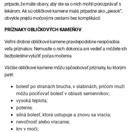
prípade, že máte obavy, aby ste sa o nich mohli porozprávať s
lekárom. Ak sú obličkové kamene malé, prípadne ako „piesok“,
obvykle prejdú močovými cestami bez komplikácií.
PRÍZNAKY OBLIČKOVÝCH KAMEŇOV
Veľmi drobné obličkové kamene pravdepodobne nespôsobia
veľa príznakov. Nemusíte o nich dokonca ani vedieť a môžete ich
bezbolestne vylúčiť počas močenia.
Väčšie obličkové kamene môžu spôsobovať príznaky, ku ktorým
patrí:
bolesť po stranách brucha, v slabinách, pričom muži
môžu pociťovať bolesť v oblasti semenníkov;
vysoká teplota;
potenie;
silná bolesť, ktorá ustupuje a znovu sa vracia;
nevoľnosť alebo vracanie;
krv v moči;