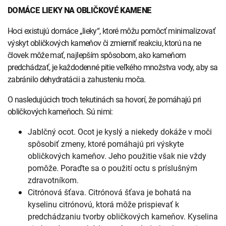
DOMÁCE LIEKY NA OBLIČKOVÉ KAMENE
Hoci existujú domáce „lieky“, ktoré môžu pomôcť minimalizovať
výskyt obličkových kameňov či zmierniť reakciu, ktorú na ne
človek môže mať, najlepším spôsobom, ako kameňom
predchádzať, je každodenné pitie veľkého množstva vody, aby sa
zabránilo dehydratácii a zahusteniu moča.
O nasledujúcich troch tekutinách sa hovorí, že pomáhajú pri
obličkových kameňoch. Sú nimi:
Jablčný ocot. Ocot je kyslý a niekedy dokáže v moči
spôsobiť zmeny, ktoré pomáhajú pri výskyte
obličkových kameňov. Jeho použitie však nie vždy
pomôže. Poraďte sa o použití octu s príslušným
zdravotníkom.
Citrónová šťava. Citrónová šťava je bohatá na
kyselinu citrónovú, ktorá môže prispievať k
predchádzaniu tvorby obličkových kameňov. Kyselina