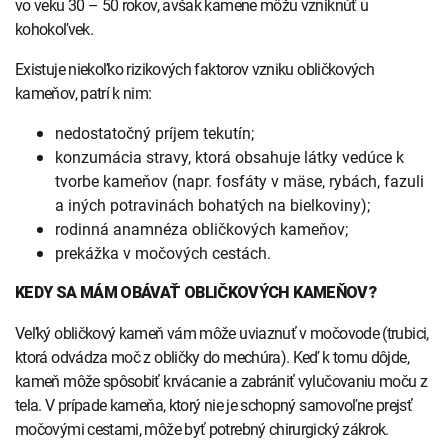
vo veku 30 – 50 rokov, avšak kamene môžu vzniknúť u
kohokoľvek.
Existuje niekoľko rizikových faktorov vzniku obličkových
kameňov, patrí k nim:
nedostatočný príjem tekutín;
konzumácia stravy, ktorá obsahuje látky vedúce k
tvorbe kameňov (napr. fosfáty v mäse, rybách, fazuli
a iných potravinách bohatých na bielkoviny);
rodinná anamnéza obličkových kameňov;
prekážka v močových cestách.
KEDY SA MÁM OBÁVAŤ OBLIČKOVÝCH KAMEŇOV?
Veľký obličkový kameň vám môže uviaznuť v močovode (trubici,
ktorá odvádza moč z obličky do mechúra). Keď k tomu dôjde,
kameň môže spôsobiť krvácanie a zabrániť vylučovaniu moču z
tela. V prípade kameňa, ktorý nie je schopný samovoľne prejsť
močovými cestami, môže byť potrebný chirurgický zákrok.