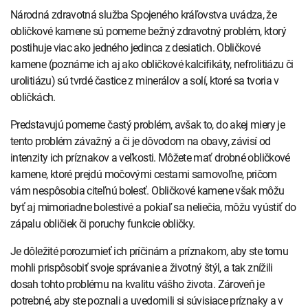
INTOLERANCIA POTRAVÍN
Lymská borelióza
Národná zdravotná služba Spojeného kráľovstva uvádza, že
obličkové kamene sú pomerne bežný zdravotný problém, ktorý
Human papillomavirus (HPV)
postihuje viac ako jedného jedinca z desiatich. Obličkové
kamene (poznáme ich aj ako obličkové kalcifikáty, nefrolitiázu či
urolitiázu) sú tvrdé častice z minerálov a solí, ktoré sa tvoria v
obličkách.
Predstavujú pomerne častý problém, avšak to, do akej miery je
tento problém závažný a či je dôvodom na obavy, závisí od
intenzity ich príznakov a veľkosti. Môžete mať drobné obličkové
kamene, ktoré prejdú močovými cestami samovoľne, pričom
vám nespôsobia citeľnú bolesť. Obličkové kamene však môžu
byť aj mimoriadne bolestivé a pokiaľ sa neliečia, môžu vyústiť do
zápalu obličiek či poruchy funkcie obličky.
Je dôležité porozumieť ich príčinám a príznakom, aby ste tomu
mohli prispôsobiť svoje správanie a životný štýl, a tak znížili
dosah tohto problému na kvalitu vášho života. Zároveň je
potrebné, aby ste poznali a uvedomili si súvisiace príznaky a v