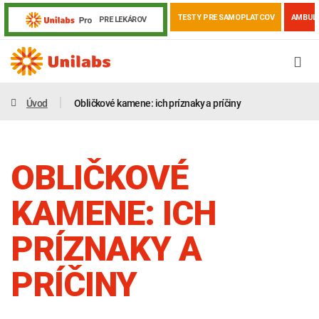
TESTY PRE SAMOPLATCOV
AMBUL
PRE LEKÁROV
Úvod
Obličkové kamene: ich príznaky a príčiny
OBLIČKOVÉ
KAMENE: ICH
PRÍZNAKY A
Genetika
Covid-19
Žiadanky a tlačivá
PRÍČINY
Výsledky vyšetrení
Kortizol
Odberová príručka