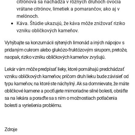
citrónová sa nachádza v rôznych druhoch ovocia
vrátane citrónov, limetiek a pomarančov, ako aj v
melónoch.
Káva. Štúdie ukazujú, že káva môže znižovať riziko
vzniku obličkových kameňov.
Vyhýbajte sa konzumácii sýtených limonád a iných nápojov s
pridaným cukrom alebo glukózo-fruktózovým sirupom, pretože,
naopak, riziko vzniku obličkových kameňov zvyšujú.
Lekár vám môže predpísať lieky, ktoré pomáhajú predchádzať
vzniku obličkových kameňov, pričom druh lieku bude závisieť od
typu kameňov, na ktoré ste náchylný. Ak sa domnievate, že máte
obličkové kamene a pociťujete mimoriadne silné bolesti, obráťte
sa na lekára a poraďte sa s ním o možnostiach potlačenia
bolesti a vyriešenia problému.
Zdroje