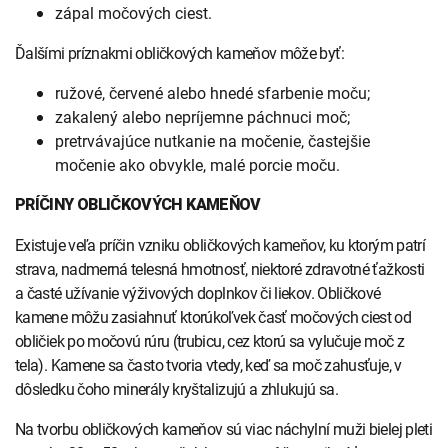
zápal močových ciest.
Ďalšími príznakmi obličkových kameňov môže byť:
ružové, červené alebo hnedé sfarbenie moču;
zakalený alebo nepríjemne páchnuci moč;
pretrvávajúce nutkanie na močenie, častejšie
močenie ako obvykle, malé porcie moču.
PRÍČINY OBLIČKOVÝCH KAMEŇOV
Existuje veľa príčin vzniku obličkových kameňov, ku ktorým patrí
strava, nadmerná telesná hmotnosť, niektoré zdravotné ťažkosti
a časté užívanie výživových doplnkov či liekov. Obličkové
kamene môžu zasiahnuť ktorúkoľvek časť močových ciest od
obličiek po močovú rúru (trubicu, cez ktorú sa vylučuje moč z
tela). Kamene sa často tvoria vtedy, keď sa moč zahusťuje, v
dôsledku čoho minerály kryštalizujú a zhlukujú sa.
Na tvorbu obličkových kameňov sú viac náchylní muži bielej pleti