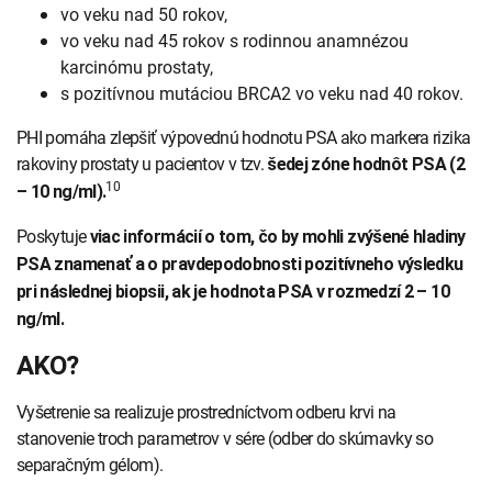
vo veku nad 50 rokov,
vo veku nad 45 rokov s rodinnou anamnézou
karcinómu prostaty,
s pozitívnou mutáciou BRCA2 vo veku nad 40 rokov.
PHI pomáha zlepšiť výpovednú hodnotu PSA ako markera rizika
rakoviny prostaty u pacientov v tzv.
šedej zóne hodnôt PSA (2
10
– 10 ng/ml).
Poskytuje
viac informácií o tom, čo by mohli zvýšené hladiny
PSA znamenať a o pravdepodobnosti pozitívneho výsledku
pri následnej biopsii, ak je hodnota PSA v rozmedzí 2 – 10
ng/ml.
AKO?
Vyšetrenie sa realizuje prostredníctvom odberu krvi na
stanovenie troch parametrov v sére (odber do skúmavky so
separačným gélom).