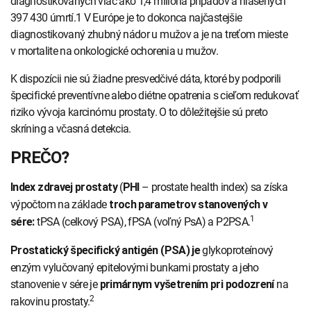
diagnostikovaných viac ako 1,4 milióna prípadov a hlásených
INTOLERANCIA POTRAVÍN
Lymská borel
397 430 úmrtí.1 V Európe je to dokonca najčastejšie
diagnostikovaný zhubný nádor u mužov a je na treťom mieste
Human papillomavirus (HPV)
v mortalite na onkologické ochorenia u mužov.
K dispozícii nie sú žiadne presvedčivé dáta, ktoré by podporili
špecifické preventívne alebo diétne opatrenia s cieľom redukovať
riziko vývoja karcinómu prostaty. O to dôležitejšie sú preto
skríning a včasná detekcia.
PREČO?
(
– prostate health index) sa získa
Index zdravej prostaty
PHI
výpočtom na základe
troch parametrov stanovených v
1
tPSA (celkový PSA), fPSA (voľný PsA) a P2PSA.
sére:
glykoproteínový
Prostatický špecifický antigén (PSA) je
enzým vylučovaný epitelovými bunkami prostaty a jeho
stanovenie v sére je
na
primárnym vyšetrením pri podozrení
2
rakovinu prostaty.