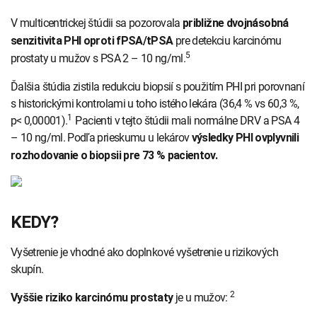
V multicentrickej štúdii sa pozorovala
približne dvojnásobná
pre detekciu karcinómu
senzitivita PHI oproti fPSA/tPSA
5
prostaty u mužov s PSA 2 – 10 ng/ml.
Ďalšia štúdia zistila redukciu biopsií s použitím PHI pri porovnaní
s historickými kontrolami u toho istého lekára (36,4 % vs 60,3 %,
1
p< 0,00001).
Pacienti v tejto štúdii mali normálne DRV a PSA 4
– 10 ng/ml. Podľa prieskumu u lekárov
výsledky PHI ovplyvnili
rozhodovanie o biopsii pre 73 % pacientov.
KEDY?
Vyšetrenie je vhodné ako doplnkové vyšetrenie u rizikových
skupín.
2
je u mužov:
Vyššie riziko karcinómu prostaty