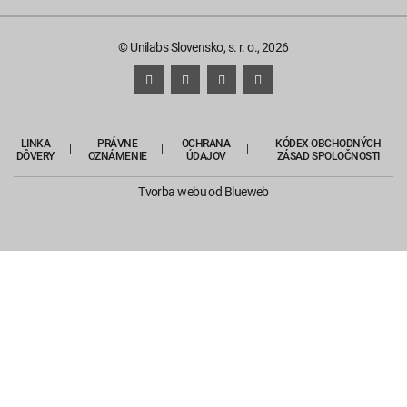
© Unilabs Slovensko, s. r. o., 2026
LINKA
PRÁVNE
OCHRANA
KÓDEX OBCHODNÝCH
DÔVERY
OZNÁMENIE
ÚDAJOV
ZÁSAD SPOLOČNOSTI
Tvorba webu
od Blueweb