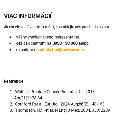
VIAC INFORMÁCIÍ
Ak chcete zistiť viac informácií, kontaktujte nás prostredníctvom:
vášho medicínskeho reprezentanta,
cez call centrum na
alebo
0850 150 000
e-mailom na
.
sk-obchod@unilabs.com
Referencie:
White J, Prostate Cancer Prostatic Dis. 2018
Apr;21(1):78-84
Cornford P,et al. Eur Urol. 2024 Aug;86(2):148-163.
Thompson, I.M., et al. N Engl J Med, 2004, 350: 2239