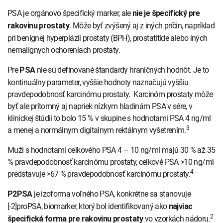
PSA je orgánovo špecifický marker, ale
nie je špecifický pre
. Môže byť zvýšený aj z iných príčin, napríklad
rakovinu prostaty
pri benígnej hyperplázii prostaty (BPH), prostatitíde alebo iných
nemalígnych ochoreniach prostaty.
Pre
nie sú definované štandardy hraničných hodnôt. Je to
PSA
kontinuálny parameter, vyššie hodnoty naznačujú vyššiu
pravdepodobnosť karcinómu prostaty. Karcinóm prostaty môže
byť ale prítomný aj napriek nízkym hladinám PSA v sére, v
klinickej štúdii to bolo 15 % v skupine s hodnotami PSA 4 ng/ml
3
a menej a normálnym digitalnym rektálnym vyšetrením.
Muži s hodnotami celkového PSA 4 – 10 ng/ml majú 30 % až 35
% pravdepodobnosť karcinómu prostaty, celkové PSA >10 ng/ml
4
predstavuje >67 % pravdepodobnosť karcinómu prostaty.
je izoforma voľného PSA, konkrétne sa stanovuje
P2PSA
[-2]proPSA, biomarker, ktorý bol identifikovaný ako
najviac
2
vo vzorkách nádoru.
špecifická forma pre rakovinu prostaty