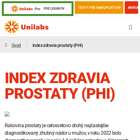
TESTY PRE SAMOPLATCOV
AMBUL
PRE LEKÁROV
Úvod
Index zdravia prostaty (PHI)
INDEX ZDRAVIA
PROSTATY (PHI)
Genetika
Covid-19
Žiadanky a tlači
Rakovina prostaty je celosvetovo druhý najčastejšie
Výsledky vyšetrení
Kortizol
Odberov
diagnostikovaný zhubný nádor u mužov, v roku 2022 bolo