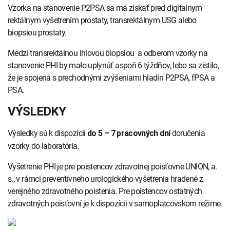
Vzorka na stanovenie P2PSA sa má získať pred digitalnym
rektálnym vyšetrením prostaty, transrektálnym USG alebo
biopsiou prostaty.
Medzi transrektálnou ihlovou biopsiou a odberom vzorky na
stanovenie PHI by mało uplynúť aspoň 6 týždňov, lebo sa zistilo,
že je spojená s prechodnými zvýšeniami hladín P2PSA, fPSA a
PSA.
VÝSLEDKY
Výsledky sú k dispozícii
doručenia
do 5 – 7 pracovných dní
vzorky do laboratória.
Vyšetrenie PHI je pre poistencov zdravotnej poisťovne UNION, a.
s., v rámci preventívneho urologického vyšetrenia hradené z
verejného zdravotného poistenia. Pre poistencov ostatných
zdravotných poisťovní je k dispozícii v samoplatcovskom režime.