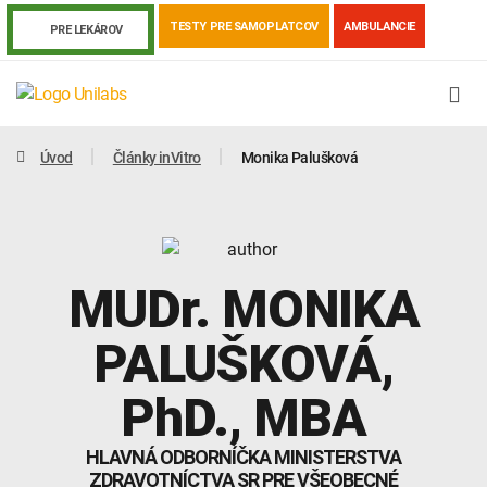
TESTY PRE SAMOPLATCOV
AMBULANCIE
PRE LEKÁROV
Úvod
Články inVitro
Monika Palušková
MUDr.
MONIKA
PALUŠKOVÁ
,
PhD., MBA
Genetika
Covid-19
Žiadanky a tlačivá
HLAVNÁ ODBORNÍČKA MINISTERSTVA
Výsledky vyšetrení
Kortizol
Odberová príručka
ZDRAVOTNÍCTVA SR PRE VŠEOBECNÉ