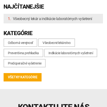
NAJČÍTANEJŠIE
1.
Všeobecný lekár a indikácie laboratórnych vyšetrení
KATEGÓRIE
Odborná verejnosť
Všeobecné lekárstvo
Preventívna prehliadka
Indikácie laboratórnych vyšetrení
Predoperačné vyšetrenie
VŠETKY KATEGÓRIE
KONTAKTUJTE NÁS