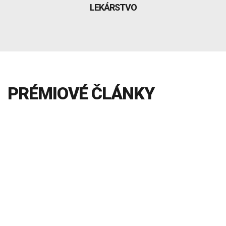
INTOLERANCIA POTRAVÍN
Lymská borelióza
LEKÁRSTVO
Human papillomavirus (HPV)
PRÉMIOVÉ ČLÁNKY