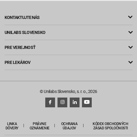
KONTAKTUJTE NÁS
UNILABS SLOVENSKO
PRE VEREJNOSŤ
PRE LEKÁROV
© Unilabs Slovensko, s. r. o., 2026
LINKA
PRÁVNE
OCHRANA
KÓDEX OBCHODNÝCH
DÔVERY
OZNÁMENIE
ÚDAJOV
ZÁSAD SPOLOČNOSTI