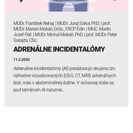
MUDr. František Nehaj | MUDr. Juraj Sokol, PhD. | prof.
MUDr. Marián Mokáň, DrSc., FRCP Edin | MUC. Martin
Jozef Péč | MUDr. Michal Mokáň, PhD. | prof. MUDr. Peter
Galajda, CSc.
ADRENÁLNE INCIDENTALÓMY
11.2.2020
Adrenálne incidentalómy (AI) predstavujú skupinu tzv.
náhodne vizualizovaných (USG, CT, MRI) adrenálnych
lézií, más v abdominálnej dutine. V súčasnej dobe sa
pod termínom AI rozumie…