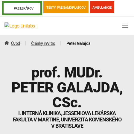
TESTY PRE SAMOPLATCOV
AMBULANCIE
PRE LEKÁROV
Úvod
Články inVitro
Peter Galajda
prof. MUDr.
PETER GALAJDA
,
CSc.
I. INTERNÁ KLINIKA, JESSENIOVA LEKÁRSKA
Genetika
Covid-19
Žiadanky a tlačivá
FAKULTA V MARTINE, UNIVERZITA KOMENSKÉHO
V BRATISLAVE
Výsledky vyšetrení
Kortizol
Odberová príručka