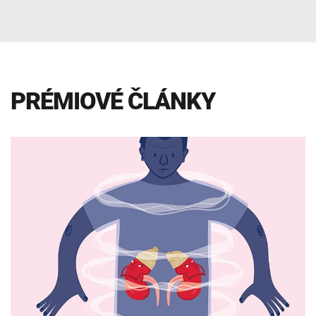
INTOLERANCIA POTRAVÍN
Lymská borelióza
Human papillomavirus (HPV)
PRÉMIOVÉ ČLÁNKY