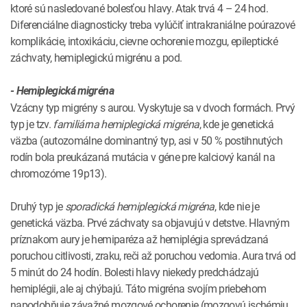
ktoré sú nasledované bolesťou hlavy. Atak trvá 4 – 24 hod.
Diferenciálne diagnosticky treba vylúčiť intrakraniálne poúrazové
komplikácie, intoxikáciu, cievne ochorenie mozgu, epileptické
záchvaty, hemiplegickú migrénu a pod.
- Hemiplegická migréna
Vzácny typ migrény s aurou. Vyskytuje sa v dvoch formách. Prvý
typ je tzv.
familiárna hemiplegická migréna
, kde je genetická
väzba (autozomálne dominantný typ, asi v 50 % postihnutých
rodín bola preukázaná mutácia v géne pre kalciový kanál na
chromozóme 19p13).
Druhý typ je
sporadická hemiplegická migréna
, kde nie je
genetická väzba. Prvé záchvaty sa objavujú v detstve. Hlavným
príznakom aury je hemiparéza až hemiplégia sprevádzaná
poruchou citlivosti, zraku, reči až poruchou vedomia. Aura trvá od
5 minút do 24 hodín. Bolesti hlavy niekedy predchádzajú
hemiplégii, ale aj chýbajú. Táto migréna svojím priebehom
napodobňuje závažné mozgové ochorenie (mozgovú ischémiu