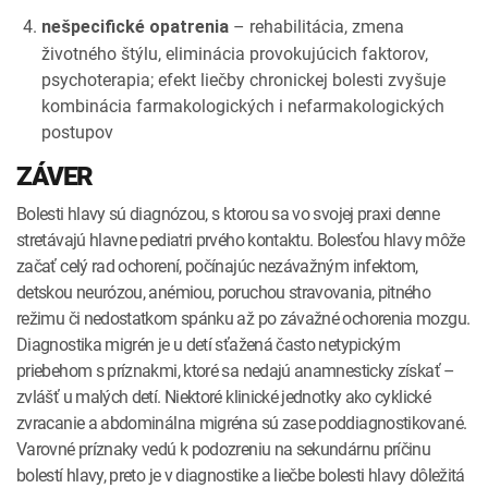
– rehabilitácia, zmena
nešpecifické opatrenia
životného štýlu, eliminácia provokujúcich faktorov,
psychoterapia; efekt liečby chronickej bolesti zvyšuje
kombinácia farmakologických i nefarmakologických
postupov
ZÁVER
Bolesti hlavy sú diagnózou, s ktorou sa vo svojej praxi denne
stretávajú hlavne pediatri prvého kontaktu. Bolesťou hlavy môže
začať celý rad ochorení, počínajúc nezávažným infektom,
detskou neurózou, anémiou, poruchou stravovania, pitného
režimu či nedostatkom spánku až po závažné ochorenia mozgu.
Diagnostika migrén je u detí sťažená často netypickým
priebehom s príznakmi, ktoré sa nedajú anamnesticky získať –
zvlášť u malých detí. Niektoré klinické jednotky ako cyklické
zvracanie a abdominálna migréna sú zase poddiagnostikované.
Varovné príznaky vedú k podozreniu na sekundárnu príčinu
bolestí hlavy, preto je v diagnostike a liečbe bolesti hlavy dôležitá