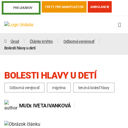
TESTY PRE SAMOPLATCOV
AMBULANCIE
PRE LEKÁROV
Úvod
Články inVitro
Odborná verejnosť
Bolesti hlavy u detí
BOLESTI HLAVY U DETÍ
Odborná verejnosť
migréna
tenzná bolesť hlavy
MUDr.
IVETA IVANKOVÁ
Genetika
Covid-19
Žiadanky a tlačivá
Výsledky vyšetrení
Kortizol
Odberová príručka