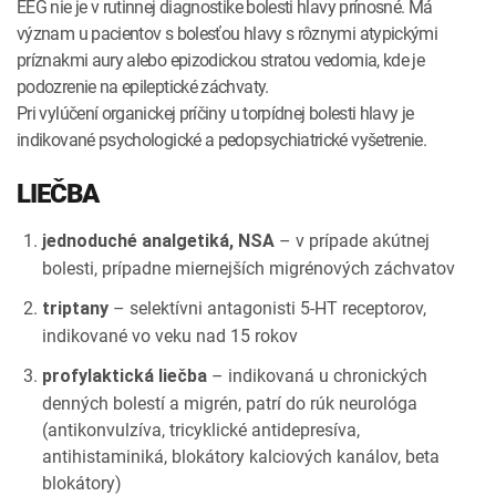
EEG nie je v rutinnej diagnostike bolesti hlavy prínosné. Má
význam u pacientov s bolesťou hlavy s rôznymi atypickými
príznakmi aury alebo epizodickou stratou vedomia, kde je
podozrenie na epileptické záchvaty.
Pri vylúčení organickej príčiny u torpídnej bolesti hlavy je
indikované psychologické a pedopsychiatrické vyšetrenie.
LIEČBA
– v prípade akútnej
jednoduché analgetiká, NSA
bolesti, prípadne miernejších migrénových záchvatov
– selektívni antagonisti 5-HT receptorov,
triptany
indikované vo veku nad 15 rokov
– indikovaná u chronických
profylaktická liečba
denných bolestí a migrén, patrí do rúk neurológa
(antikonvulzíva, tricyklické antidepresíva,
antihistaminiká, blokátory kalciových kanálov, beta
blokátory)