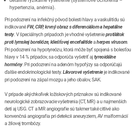
hypertenzia, anémia).
Pri podozrení na infekčný pôvod bolesti hlavy a vaskulitídu sú
indikované
FW, CRP, krvný obraz s diferenciálom a hepatálne
. V špeciálnych prípadoch je vhodné vyšetrenie
testy
protilátok
a
.
proti lymskej borelióze, kliešťovej encefalitíde
herpes vírusom
Pri podozrení na hypotyreózu, ktorá môže byť spojená s bolesťou
hlavy v 14 % prípadov, sa odporúča vyšetriť aj
tyreoidálne
. Pri podozrení na adenóm hypofýzy sa odporúčajú
hormóny
ďalšie endokrinologické testy.
je indikované
Likvorové vyšetrenie
pri podozrení na zápal mozgu a jeho obalov, SAK.
V prípade akýchkoľvek ložiskových príznakov sú indikované
neurologické zobrazovacie vyšetrenia (CT, MR) a u najmenších
detí aj USG. CT a MR angiografie sú takmer také citlivé ako
konvenčná angiografia pri detekcii aneuryziem, AV malformácií
a žilovej trombózy.