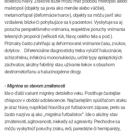
bolesťou hlavy. Zrakové ilúzie môžu mať podobu mikropsií alebo
makropsií (objekty sa javia ako menšie alebo väčšie),
metamorfopsií (deformácie tvarov), objekty sa môžu javiť ako
vzdialené, blízke či pohybujúce sa k pacientovi. Vyskytuje sa aj
porucha perspektívneho vnímania, respektíve poruchy vnímania
telesných proporcií (veľkosti rúk, hlavy, celého tela a pod.).
Príznaky často zahŕňajú aj deformované vnímanie času, zvukov,
dotykov. Diferenciálne diagnosticky treba vylúčiť halucinácie,
schizofréniu, infekčnú mononukleózu, určité typy epileptických
záchvatov, akútny febrilný stav, užívanie liekov s obsahom
dextrometorfanu a halucinogénne drogy.
- Migréna so stavom zmätenosti
Ide o ďalší variant migrény detského veku. Postihuje častejšie
chlapcov v období adolescencie. Najčastejším spúšťačom ataku
je úraz hlavy, napríklad hlavička pri futbalovom zápase, preto sa
často nazýva aj ako „migréna futbalistov“. Ide o akútny stav
zmätenosti, agitovanosti, niekedy až agresivity. Prechodne sa
môžu vyskytnúť poruchy zraku, reči, parestézie či hemiparézy,