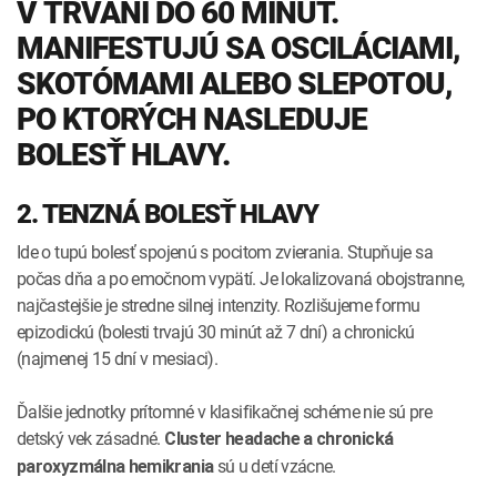
V TRVANÍ DO 60 MINÚT.
MANIFESTUJÚ SA OSCILÁCIAMI,
SKOTÓMAMI ALEBO SLEPOTOU,
PO KTORÝCH NASLEDUJE
BOLESŤ HLAVY.
2. TENZNÁ BOLESŤ HLAVY
Ide o tupú bolesť spojenú s pocitom zvierania. Stupňuje sa
počas dňa a po emočnom vypätí. Je lokalizovaná obojstranne,
najčastejšie je stredne silnej intenzity. Rozlišujeme formu
epizodickú (bolesti trvajú 30 minút až 7 dní) a chronickú
(najmenej 15 dní v mesiaci).
Ďalšie jednotky prítomné v klasifikačnej schéme nie sú pre
detský vek zásadné.
Cluster headache a chronická
sú u detí vzácne.
paroxyzmálna hemikrania