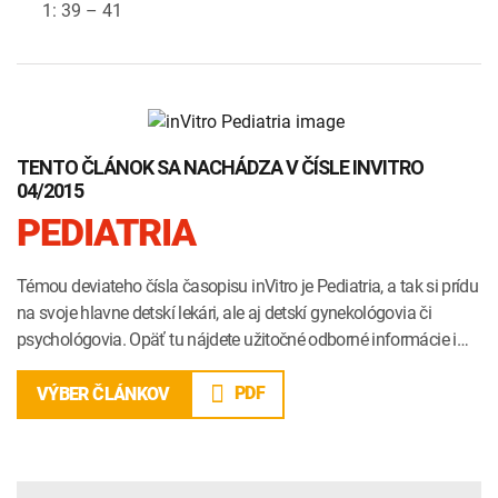
1: 39 – 41
TENTO ČLÁNOK SA NACHÁDZA V ČÍSLE INVITRO
04/2015
PEDIATRIA
Témou deviateho čísla časopisu inVitro je Pediatria, a tak si prídu
na svoje hlavne detskí lekári, ale aj detskí gynekológovia či
psychológovia. Opäť tu nájdete užitočné odborné informácie i…
PDF
VÝBER ČLÁNKOV