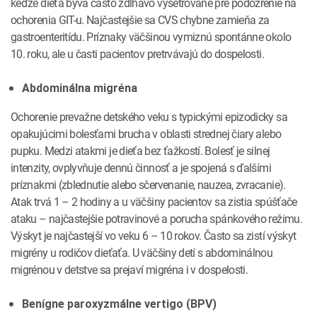
keďže dieťa býva často zdĺhavo vyšetrované pre podozrenie na
ochorenia GIT-u. Najčastejšie sa CVS chybne zamieňa za
gastroenteritídu. Príznaky väčšinou vymiznú spontánne okolo
10. roku, ale u časti pacientov pretrvávajú do dospelosti.
Abdominálna migréna
Ochorenie prevažne detského veku s typickými epizodicky sa
opakujúcimi bolesťami brucha v oblasti strednej čiary alebo
pupku. Medzi atakmi je dieťa bez ťažkostí. Bolesť je silnej
intenzity, ovplyvňuje dennú činnosť a je spojená s ďalšími
príznakmi (zblednutie alebo sčervenanie, nauzea, zvracanie).
Atak trvá 1 – 2 hodiny a u väčšiny pacientov sa zistia spúšťače
ataku – najčastejšie potravinové a porucha spánkového režimu.
Výskyt je najčastejší vo veku 6 – 10 rokov. Často sa zistí výskyt
migrény u rodičov dieťaťa. U väčšiny detí s abdominálnou
migrénou v detstve sa prejaví migréna i v dospelosti.
Benígne paroxyzmálne vertigo (BPV)