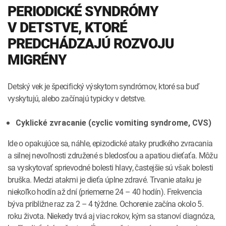
PERIODICKÉ SYNDRÓMY
V DETSTVE, KTORÉ
PREDCHÁDZAJÚ ROZVOJU
MIGRÉNY
Detský vek je špecifický výskytom syndrómov, ktoré sa buď
vyskytujú, alebo začínajú typicky v detstve.
Cyklické zvracanie (cyclic vomiting syndrome, CVS)
Ide o opakujúce sa, náhle, epizodické ataky prudkého zvracania
a silnej nevoľnosti združené s bledosťou a apatiou dieťaťa. Môžu
sa vyskytovať sprievodné bolesti hlavy, častejšie sú však bolesti
bruška. Medzi atakmi je dieťa úplne zdravé. Trvanie ataku je
niekoľko hodín až dní (priemerne 24 – 40 hodín). Frekvencia
býva približne raz za 2 – 4 týždne. Ochorenie začína okolo 5.
roku života. Niekedy trvá aj viac rokov, kým sa stanoví diagnóza,