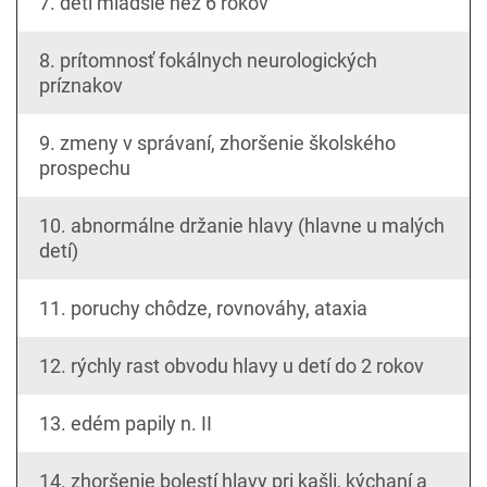
7. deti mladšie než 6 rokov
8. prítomnosť fokálnych neurologických
príznakov
9. zmeny v správaní, zhoršenie školského
prospechu
10. abnormálne držanie hlavy (hlavne u malých
detí)
11. poruchy chôdze, rovnováhy, ataxia
12. rýchly rast obvodu hlavy u detí do 2 rokov
13. edém papily n. II
14. zhoršenie bolestí hlavy pri kašli, kýchaní a