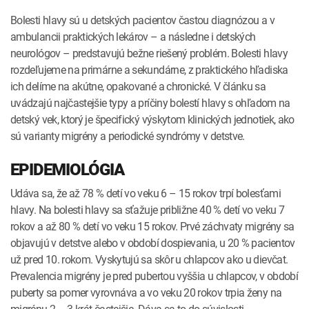
INTOLERANCIA POTRAVÍN
Lymská borelióza
Bolesti hlavy sú u detských pacientov častou diagnózou a v
ambulancii praktických lekárov – a následne i detských
Human papillomavirus (HPV)
neurológov – predstavujú bežne riešený problém. Bolesti hlavy
rozdeľujeme na primárne a sekundárne, z praktického hľadiska
ich delíme na akútne, opakované a chronické. V článku sa
uvádzajú najčastejšie typy a príčiny bolestí hlavy s ohľadom na
detský vek, ktorý je špecifický výskytom klinických jednotiek, ako
sú varianty migrény a periodické syndrómy v detstve.
EPIDEMIOLÓGIA
Udáva sa, že až 78 % detí vo veku 6 – 15 rokov trpí bolesťami
hlavy. Na bolesti hlavy sa sťažuje približne 40 % detí vo veku 7
rokov a až 80 % detí vo veku 15 rokov. Prvé záchvaty migrény sa
objavujú v detstve alebo v období dospievania, u 20 % pacientov
už pred 10. rokom. Vyskytujú sa skôr u chlapcov ako u dievčat.
Prevalencia migrény je pred pubertou vyššia u chlapcov, v období
puberty sa pomer vyrovnáva a vo veku 20 rokov trpia ženy na
migrénu 2 – 3-krát častejšie. Dáva sa to do súvislosti