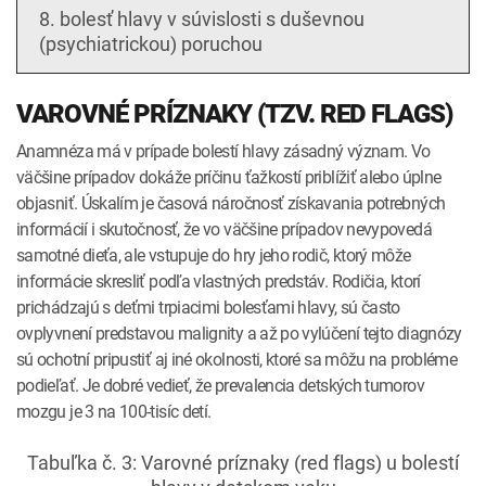
8. bolesť hlavy v súvislosti s duševnou
(psychiatrickou) poruchou
VAROVNÉ PRÍZNAKY (TZV. RED FLAGS)
Anamnéza má v prípade bolestí hlavy zásadný význam. Vo
väčšine prípadov dokáže príčinu ťažkostí priblížiť alebo úplne
objasniť. Úskalím je časová náročnosť získavania potrebných
informácií i skutočnosť, že vo väčšine prípadov nevypovedá
samotné dieťa, ale vstupuje do hry jeho rodič, ktorý môže
informácie skresliť podľa vlastných predstáv. Rodičia, ktorí
prichádzajú s deťmi trpiacimi bolesťami hlavy, sú často
ovplyvnení predstavou malignity a až po vylúčení tejto diagnózy
sú ochotní pripustiť aj iné okolnosti, ktoré sa môžu na probléme
podieľať. Je dobré vedieť, že prevalencia detských tumorov
mozgu je 3 na 100-tisíc detí.
Tabuľka č. 3: Varovné príznaky (red flags) u bolestí