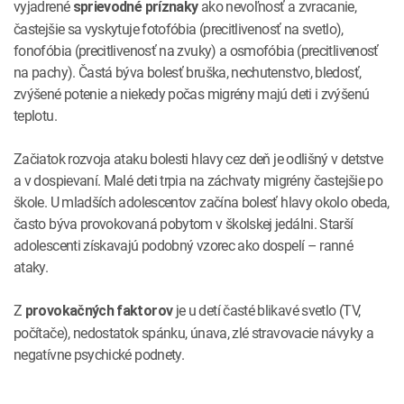
vyjadrené
ako nevoľnosť a zvracanie,
sprievodné príznaky
častejšie sa vyskytuje fotofóbia (precitlivenosť na svetlo),
fonofóbia (precitlivenosť na zvuky) a osmofóbia (precitlivenosť
na pachy). Častá býva bolesť bruška, nechutenstvo, bledosť,
zvýšené potenie a niekedy počas migrény majú deti i zvýšenú
teplotu.
Začiatok rozvoja ataku bolesti hlavy cez deň je odlišný v detstve
a v dospievaní. Malé deti trpia na záchvaty migrény častejšie po
škole. U mladších adolescentov začína bolesť hlavy okolo obeda,
často býva provokovaná pobytom v školskej jedálni. Starší
adolescenti získavajú podobný vzorec ako dospelí – ranné
ataky.
Z
je u detí časté blikavé svetlo (TV,
provokačných faktorov
počítače), nedostatok spánku, únava, zlé stravovacie návyky a
negatívne psychické podnety.