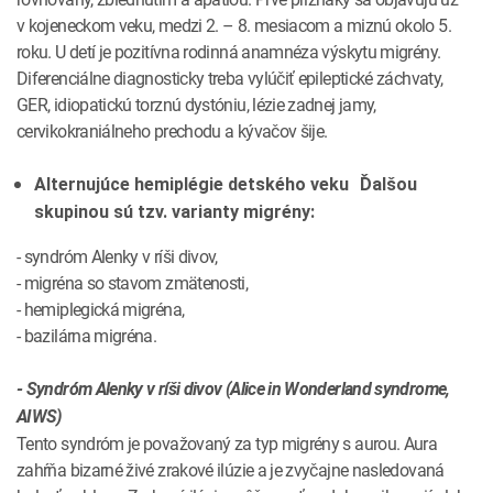
v kojeneckom veku, medzi 2. – 8. mesiacom a miznú okolo 5.
roku. U detí je pozitívna rodinná anamnéza výskytu migrény.
Diferenciálne diagnosticky treba vylúčiť epileptické záchvaty,
GER, idiopatickú torznú dystóniu, lézie zadnej jamy,
cervikokraniálneho prechodu a kývačov šije.
Alternujúce hemiplégie detského veku Ďalšou
skupinou sú tzv. varianty migrény:
- syndróm Alenky v ríši divov,
- migréna so stavom zmätenosti,
- hemiplegická migréna,
- bazilárna migréna.
- Syndróm Alenky v ríši divov (Alice in Wonderland syndrome,
AIWS)
Tento syndróm je považovaný za typ migrény s aurou. Aura
zahŕňa bizarné živé zrakové ilúzie a je zvyčajne nasledovaná