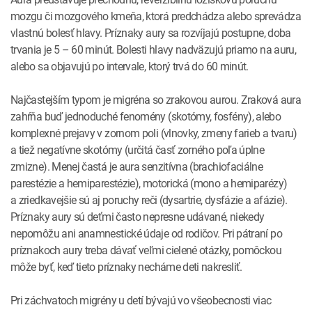
mozgu či mozgového kmeňa, ktorá predchádza alebo sprevádza
vlastnú bolesť hlavy. Príznaky aury sa rozvíjajú postupne, doba
trvania je 5 – 60 minút. Bolesti hlavy nadväzujú priamo na auru,
alebo sa objavujú po intervale, ktorý trvá do 60 minút.
Najčastejším typom je migréna so zrakovou aurou. Zraková aura
zahŕňa buď jednoduché fenomény (skotómy, fosfény), alebo
komplexné prejavy v zornom poli (vlnovky, zmeny farieb a tvaru)
a tiež negatívne skotómy (určitá časť zorného poľa úplne
zmizne). Menej častá je aura senzitívna (brachiofaciálne
parestézie a hemiparestézie), motorická (mono a hemiparézy)
a zriedkavejšie sú aj poruchy reči (dysartrie, dysfázie a afázie).
Príznaky aury sú deťmi často nepresne udávané, niekedy
nepomôžu ani anamnestické údaje od rodičov. Pri pátraní po
príznakoch aury treba dávať veľmi cielené otázky, pomôckou
môže byť, keď tieto príznaky necháme deti nakresliť.
Pri záchvatoch migrény u detí bývajú vo všeobecnosti viac