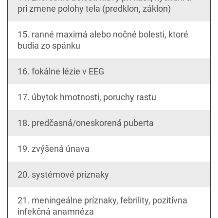
pri zmene polohy tela (predklon, záklon)
15. ranné maximá alebo nočné bolesti, ktoré
budia zo spánku
16. fokálne lézie v EEG
17. úbytok hmotnosti, poruchy rastu
18. predčasná/oneskorená puberta
19. zvýšená únava
20. systémové príznaky
21. meningeálne príznaky, febrility, pozitívna
infekčná anamnéza