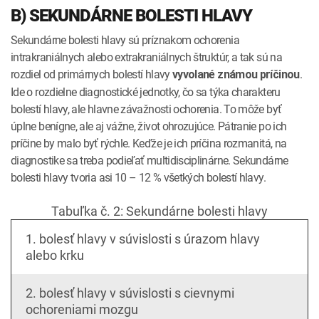
B) SEKUNDÁRNE BOLESTI HLAVY
Sekundárne bolesti hlavy sú príznakom ochorenia
intrakraniálnych alebo extrakraniálnych štruktúr, a tak sú na
rozdiel od primárnych bolestí hlavy
.
vyvolané známou príčinou
Ide o rozdielne diagnostické jednotky, čo sa týka charakteru
bolestí hlavy, ale hlavne závažnosti ochorenia. To môže byť
úplne benígne, ale aj vážne, život ohrozujúce. Pátranie po ich
príčine by malo byť rýchle. Keďže je ich príčina rozmanitá, na
diagnostike sa treba podieľať multidisciplinárne. Sekundárne
bolesti hlavy tvoria asi 10 – 12 % všetkých bolestí hlavy.
Tabuľka č. 2: Sekundárne bolesti hlavy
1. bolesť hlavy v súvislosti s úrazom hlavy
alebo krku
2. bolesť hlavy v súvislosti s cievnymi
ochoreniami mozgu