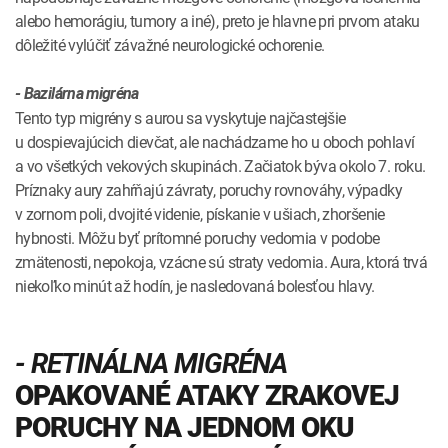
alebo hemorágiu, tumory a iné), preto je hlavne pri prvom ataku
dôležité vylúčiť závažné neurologické ochorenie.
- Bazilárna migréna
Tento typ migrény s aurou sa vyskytuje najčastejšie
u dospievajúcich dievčat, ale nachádzame ho u oboch pohlaví
a vo všetkých vekových skupinách. Začiatok býva okolo 7. roku.
Príznaky aury zahŕňajú závraty, poruchy rovnováhy, výpadky
v zornom poli, dvojité videnie, pískanie v ušiach, zhoršenie
hybnosti. Môžu byť prítomné poruchy vedomia v podobe
zmätenosti, nepokoja, vzácne sú straty vedomia. Aura, ktorá trvá
niekoľko minút až hodín, je nasledovaná bolesťou hlavy.
- RETINÁLNA MIGRÉNA
OPAKOVANÉ ATAKY ZRAKOVEJ
PORUCHY NA JEDNOM OKU