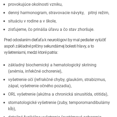
provokujúce okolnosti vzniku,
denný harmonogram, stravovacie návyky, pitný režim,
situáciu v rodine a v škole,
zisťujeme, čo prináša úľavu a čo stav zhoršuje.
Pred odoslaním dieťaťa k neurológovi by mal pediater vylúčiť
aspoň základné príčiny sekundárnej bolesti hlavy, a to
vyšetreniami, medzi ktoré patria:
základný biochemický a hematologický skríning
(anémia, infekčné ochorenie),
vyšetrenie očí (refrakčné chyby, glaukóm, strabizmus,
zápal, vyšetrenie očného pozadia),
ORL vyšetrenie (akútna a chronická sinusitída, otitída),
stomatologické vyšetrenie (zuby, temporomandibulárny
kĺb),
detailné fyzikálne vyšetrenie (systémové ochorenia –