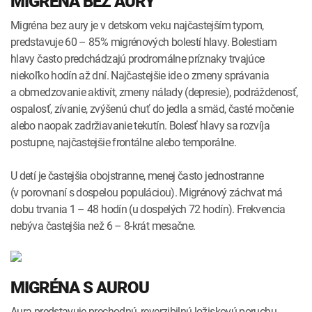
MIGRÉNA BEZ AURY
Migréna bez aury je v detskom veku najčastejším typom,
predstavuje 60 – 85% migrénových bolestí hlavy. Bolestiam
hlavy často predchádzajú prodromálne príznaky trvajúce
niekoľko hodín až dní. Najčastejšie ide o zmeny správania
a obmedzovanie aktivít, zmeny nálady (depresie), podráždenosť,
ospalosť, zívanie, zvýšenú chuť do jedla a smäd, časté močenie
alebo naopak zadržiavanie tekutín. Bolesť hlavy sa rozvíja
postupne, najčastejšie frontálne alebo temporálne.
U detí je častejšia obojstranne, menej často jednostranne
(v porovnaní s dospelou populáciou). Migrénový záchvat má
dobu trvania 1 – 48 hodín (u dospelých 72 hodín). Frekvencia
nebýva častejšia než 6 – 8-krát mesačne.
MIGRÉNA S AUROU
Aura predstavuje prechodnú, reverzibilnú ložiskovú poruchu