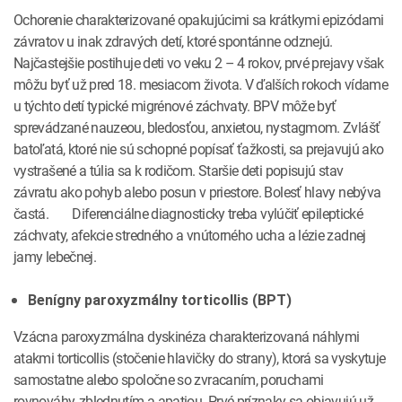
Ochorenie charakterizované opakujúcimi sa krátkymi epizódami
závratov u inak zdravých detí, ktoré spontánne odznejú.
Najčastejšie postihuje deti vo veku 2 – 4 rokov, prvé prejavy však
môžu byť už pred 18. mesiacom života. V ďalších rokoch vídame
u týchto detí typické migrénové záchvaty. BPV môže byť
sprevádzané nauzeou, bledosťou, anxietou, nystagmom. Zvlášť
batoľatá, ktoré nie sú schopné popísať ťažkosti, sa prejavujú ako
vystrašené a túlia sa k rodičom. Staršie deti popisujú stav
závratu ako pohyb alebo posun v priestore. Bolesť hlavy nebýva
častá. Diferenciálne diagnosticky treba vylúčiť epileptické
záchvaty, afekcie stredného a vnútorného ucha a lézie zadnej
jamy lebečnej.
Benígny paroxyzmálny torticollis (BPT)
Vzácna paroxyzmálna dyskinéza charakterizovaná náhlymi
atakmi torticollis (stočenie hlavičky do strany), ktorá sa vyskytuje
samostatne alebo spoločne so zvracaním, poruchami
rovnováhy, zblednutím a apatiou. Prvé príznaky sa objavujú už