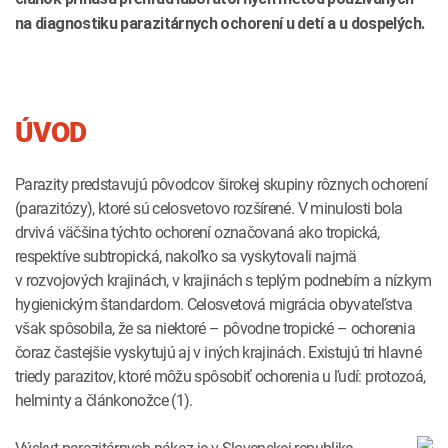
na diagnostiku parazitárnych ochorení u detí a u dospelých.
ÚVOD
Parazity predstavujú pôvodcov širokej skupiny rôznych ochorení
(parazitózy), ktoré sú celosvetovo rozšírené. V minulosti bola
drvivá väčšina týchto ochorení označovaná ako tropická,
respektíve subtropická, nakoľko sa vyskytovali najmä
v rozvojových krajinách, v krajinách s teplým podnebím a nízkym
hygienickým štandardom. Celosvetová migrácia obyvateľstva
však spôsobila, že sa niektoré – pôvodne tropické – ochorenia
čoraz častejšie vyskytujú aj v iných krajinách. Existujú tri hlavné
triedy parazitov, ktoré môžu spôsobiť ochorenia u ľudí: protozoá,
helminty a článkonožce (1).
Výskyt parazitárnych nákaz je v Slovenskej republike