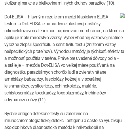
skríženej reakcie s bielkovinami iných druhov parazitov (10).
Dot-ELISA – hlavným rozdielom medzi klasickým ELISA
testom a Dot-ELISA je nahradenie plastovej doštičky
nitrocelulózovou alebo inou papierovou membránou, na ktorú sa
aplikuje malé množstvo vzorky. Výber vhodnej väzbovej matrice
výrazne zlepšil špecificitu a senzitivitu testu (znížením väzby
nešpecifických proteínov). Výhodou metódy je rýchlosť, efektivita
a možnosť použitia v teréne. Práve pre uvedené dôvody bola –
a stále je – metóda Dot-ELISA vo veľkej miere používaná na
diagnostiku parazitárnych chorôb ľudí a zvierat vrátane
amébiázy, babeziózy, fasciolózy, kožnej a viscerálnej
leishmaniózy, cysticerkózy, echinokokózy, malárie,
schistosomiázy, toxokarózy, toxoplazmózy, trichinelózy
a trypanozomózy (11).
Rýchle antigén-detekčné testy sú založené na
imunochromatografickej detekcii antigénu a často sa využívajú
ako doplnková diagnostická metóda k mikroskopii na