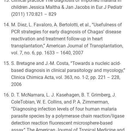
children Jessica Maltha & Jan Jacobs in Eur J Pediatr
(2011) 170:821 – 829
M. Diez, L. Favaloro, A. Bertolotti, et al., “Usefulness of
PCR strategies for early diagnosis of Chagas’ disease
reactivation and treatment follow-up in heart
transplantation,” American Journal of Transplantation,
vol. 7, no. 6, pp. 1633 – 1640, 2007
S. Bretagne and J.-M. Costa, “Towards a nucleic acid-
based diagnosis in clinical parasitology and mycology,”
Clinica Chimica Acta, vol. 363, no. 1-2, pp. 221 – 228,
2006
D. T. McNamara, L. J. Kasehagen, B. T. Grimberg, J.
ColeTobian, W. E. Collins, and P. A. Zimmerman,
“Diagnosing infection levels of four human malaria
parasite species by a polymerase chain reaction/ligase
detection reaction fluorescent microsphere-based
assay,” The American Journal of Tropical Medicine and