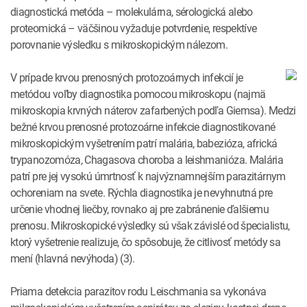
diagnostická metóda – molekulárna, sérologická alebo
proteomická – väčšinou vyžaduje potvrdenie, respektíve
porovnanie výsledku s mikroskopickým nálezom.
V prípade krvou prenosných protozoárnych infekcií je
metódou voľby diagnostika pomocou mikroskopu (najmä
mikroskopia krvných náterov zafarbených podľa Giemsa). Medzi
bežné krvou prenosné protozoárne infekcie diagnostikované
mikroskopickým vyšetrením patrí malária, babezióza, africká
trypanozomóza, Chagasova choroba a leishmanióza. Malária
patrí pre jej vysokú úmrtnosť k najvýznamnejším parazitárnym
ochoreniam na svete. Rýchla diagnostika je nevyhnutná pre
určenie vhodnej liečby, rovnako aj pre zabránenie ďalšiemu
prenosu. Mikroskopické výsledky sú však závislé od špecialistu,
ktorý vyšetrenie realizuje, čo spôsobuje, že citlivosť metódy sa
mení (hlavná nevýhoda) (3).
Priama detekcia parazitov rodu Leischmania sa vykonáva