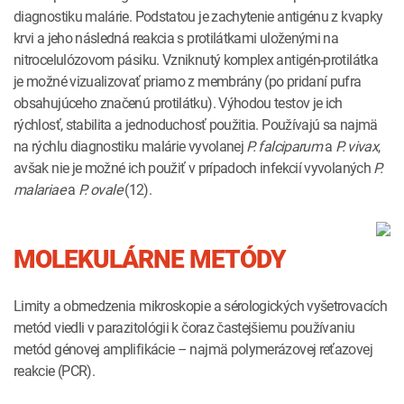
diagnostiku malárie. Podstatou je zachytenie antigénu z kvapky
krvi a jeho následná reakcia s protilátkami uloženými na
nitrocelulózovom pásiku. Vzniknutý komplex antigén-protilátka
je možné vizualizovať priamo z membrány (po pridaní pufra
obsahujúceho značenú protilátku). Výhodou testov je ich
rýchlosť, stabilita a jednoduchosť použitia. Používajú sa najmä
na rýchlu diagnostiku malárie vyvolanej
P. falciparum
a
P. vivax
,
avšak nie je možné ich použiť v prípadoch infekcií vyvolaných
P.
malariae
a
P. ovale
(12).
MOLEKULÁRNE METÓDY
Limity a obmedzenia mikroskopie a sérologických vyšetrovacích
metód viedli v parazitológii k čoraz častejšiemu používaniu
metód génovej amplifikácie – najmä polymerázovej reťazovej
reakcie (PCR).