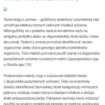
Technológia Luminex – guľôčkový prietokový cytometrický test
umožňuje detekciu rôznych cieľových molekúl súčasne.
Mikroguľôčky sa v priebehu reakcie kovalentne viažu na
antigény, protilátky alebo na oligonukleotidy, ktoré slúžia v teste
ako sondy. Testom Luminex je možné identifikovať viacero
organizmov alebo rôzne genotypy jedného konkrétneho
organizmu. Túto metódu je možné použiť najmä na diagnostiku
parazitárnych ochorení vyvolaných rodmi
Cryptosporidium spp.
a
Giardia spp.
(16)
Proteomické metódy majú v súčasnosti dôležité miesto
v diagnostike parazitárnych ochorení. Tieto nové techniky
dokážu identifikovať biomarkery, ktoré kategorizujú vnímavých
jedincov, rozlišujú medzi rôznymi štádiami infekcie a sledujú
efekt antiparazitárnej liečby. Príkladom techniky, ktorá môže byť
použitá na analýzu proteínovej expresie, je matricou asistovaná