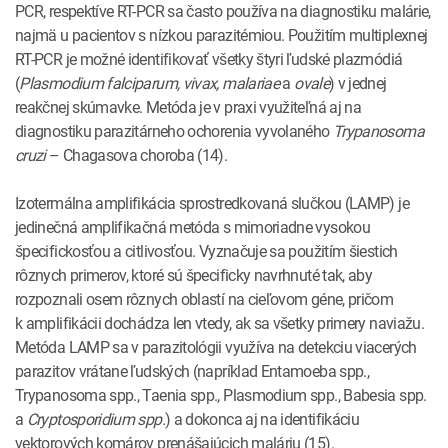
PCR, respektíve RT-PCR sa často používa na diagnostiku malárie,
najmä u pacientov s nízkou parazitémiou. Použitím multiplexnej
RT-PCR je možné identifikovať všetky štyri ľudské plazmódiá
(
Plasmodium falciparum, vivax, malariae
a
ovale
) v jednej
reakčnej skúmavke. Metóda je v praxi využiteľná aj na
diagnostiku parazitárneho ochorenia vyvolaného
Trypanosoma
cruzi
– Chagasova choroba (14).
Izotermálna amplifikácia sprostredkovaná slučkou (LAMP) je
jedinečná amplifikačná metóda s mimoriadne vysokou
špecifickosťou a citlivosťou. Vyznačuje sa použitím šiestich
rôznych primerov, ktoré sú špecificky navrhnuté tak, aby
rozpoznali osem rôznych oblastí na cieľovom géne, pričom
k amplifikácii dochádza len vtedy, ak sa všetky primery naviažu.
Metóda LAMP sa v parazitológii využíva na detekciu viacerých
parazitov vrátane ľudských (napríklad Entamoeba spp.,
Trypanosoma spp., Taenia spp., Plasmodium spp., Babesia spp.
a
Cryptosporidium spp.
) a dokonca aj na identifikáciu
vektorových komárov prenášajúcich maláriu (15).