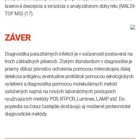
laserová desorpcia a ionizácia s analyzátorom doby letu (MALDI-
TOF MS) (17).
ZÁVER
Diagnostika parazitárnych infekcií je v súčasnosti postavená na
troch základných pilieroch. Zlatým štandardom v diagnostike je
priamy dôkaz pôvodcu ochorenia pomocou mikroskopie, ďalej
detekcia antigénu, eventuálne protilátok pomocou sérologických
vyšetrení a diagnostika pomocou molekulárnych metód
založených najmä na nových laboratórnych postupoch
využívajúcich metódy PCR, RT-PCR, Luminex, LAMP atď. Do
popredia sa čoraz častejšie dostávajú aj moderné proteomické
diagnostické metódy.