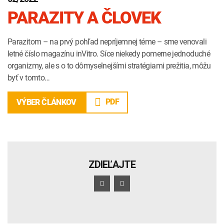
PARAZITY A ČLOVEK
Parazitom – na prvý pohľad nepríjemnej téme – sme venovali
letné číslo magazínu inVitro. Síce niekedy pomerne jednoduché
organizmy, ale s o to dômyselnejšími stratégiami prežitia, môžu
byť v tomto…
PDF
VÝBER ČLÁNKOV
ZDIEĽAJTE