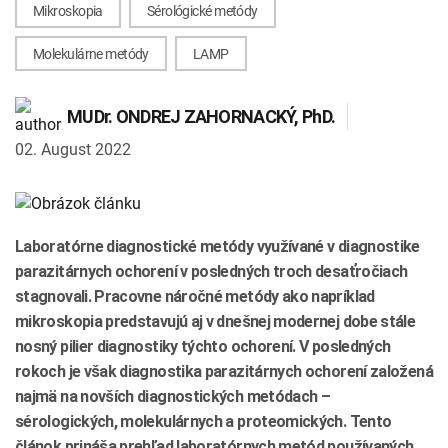
Mikroskopia
Sérológické metódy
INTOLERANCIA POTRAVÍN
Lymská borelióza
Molekulárne metódy
LAMP
Human papillomavirus (HPV)
MUDr.
ONDREJ ZAHORNACKÝ
, PhD.
02. August 2022
Laboratórne diagnostické metódy využívané v diagnostike
parazitárnych ochorení v posledných troch desaťročiach
stagnovali. Pracovne náročné metódy ako napríklad
mikroskopia predstavujú aj v dnešnej modernej dobe stále
nosný pilier diagnostiky týchto ochorení. V posledných
rokoch je však diagnostika parazitárnych ochorení založená
najmä na novších diagnostických metódach –
sérologických, molekulárnych a proteomických. Tento
článok prináša prehľad laboratórnych metód používaných