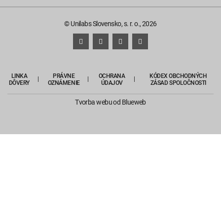
© Unilabs Slovensko, s. r. o., 2026
LINKA
PRÁVNE
OCHRANA
KÓDEX OBCHODNÝCH
DÔVERY
OZNÁMENIE
ÚDAJOV
ZÁSAD SPOLOČNOSTI
Tvorba webu
od Blueweb