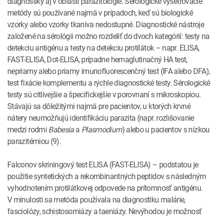
diagnostiky aj v oblasti parazitológie. Sérológické vyšetrovacie
metódy sú používané najmä v prípadoch, keď sú biologické
vzorky alebo vzorky tkaniva nedostupné. Diagnostické nástroje
založené na sérológii možno rozdeliť do dvoch kategórií: testy na
detekciu antigénu a testy na detekciu protilátok – napr. ELISA,
FAST-ELISA, Dot-ELISA, prípadne hemaglutinačný HA test,
nepriamy alebo priamy imunofluorescenčný test (IFA alebo DFA),
test fixácie komplementu a rýchle diagnostické testy. Sérologické
testy sú citlivejšie a špecifickejšie v porovnaní s mikroskopiou.
Stávajú sa dôležitými najmä pre pacientov, u ktorých krvné
nátery neumožňujú identifikáciu parazita (napr. rozlišovanie
medzi rodmi
Babesia
a
Plasmodium
) alebo u pacientov s nízkou
parazitémiou (9).
Falconov skríningový test ELISA (FAST-ELISA) – podstatou je
použitie syntetických a rekombinantných peptidov s následným
vyhodnotením protilátkovej odpovede na prítomnosť antigénu.
V minulosti sa metóda používala na diagnostiku malárie,
fasciolózy, schistosomiázy a taeniázy. Nevýhodou je možnosť