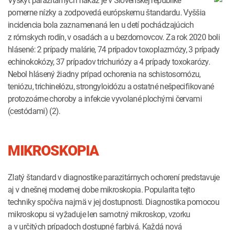
pomerne nízky a zodpovedá európskemu štandardu. Vyššia
incidencia bola zaznamenaná len u detí pochádzajúcich
z rómskych rodín, v osadách a u bezdomovcov. Za rok 2020 boli
hlásené: 2 prípady malárie, 74 prípadov toxoplazmózy, 3 prípady
echinokokózy, 37 prípadov trichuriózy a 4 prípady toxokarózy.
Nebol hlásený žiadny prípad ochorenia na schistosomózu,
teniózu, trichinelózu, strongyloidózu a ostatné nešpecifikované
protozoárne choroby a infekcie vyvolané plochými červami
(cestódami) (2).
MIKROSKOPIA
Zlatý štandard v diagnostike parazitárnych ochorení predstavuje
aj v dnešnej modernej dobe mikroskopia. Popularita tejto
techniky spočíva najmä v jej dostupnosti. Diagnostika pomocou
mikroskopu si vyžaduje len samotný mikroskop, vzorku
a v určitých prípadoch dostupné farbivá. Každá nová