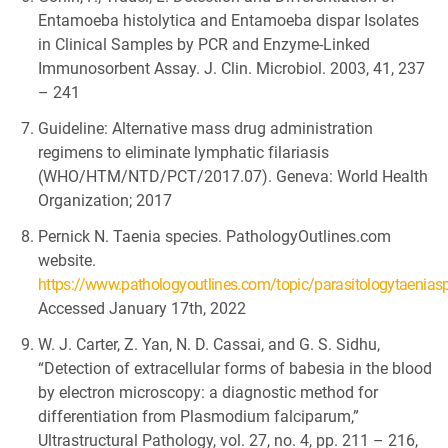
Entamoeba histolytica and Entamoeba dispar Isolates
in Clinical Samples by PCR and Enzyme-Linked
Immunosorbent Assay. J. Clin. Microbiol. 2003, 41, 237
– 241
Guideline: Alternative mass drug administration
regimens to eliminate lymphatic filariasis
(WHO/HTM/NTD/PCT/2017.07). Geneva: World Health
Organization; 2017
Pernick N. Taenia species. PathologyOutlines.com
website.
https://www.pathologyoutlines.com/topic/parasitologytaeniasp
Accessed January 17th, 2022
W. J. Carter, Z. Yan, N. D. Cassai, and G. S. Sidhu,
“Detection of extracellular forms of babesia in the blood
by electron microscopy: a diagnostic method for
differentiation from Plasmodium falciparum,”
Ultrastructural Pathology, vol. 27, no. 4, pp. 211 – 216,