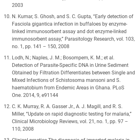
2003
N. Kumar, S. Ghosh, and S. C. Gupta, “Early detection of
Fasciola gigantica infection in buffaloes by enzyme-
linked immunosorbent assay and dot enzyme-linked
immunosorbent assay,” Parasitology Research, vol. 103,
no. 1, pp. 141 – 150, 2008
Lodh, N.; Naples, J. M.; Bosompem, K. M.; et al.
Detection of Parasite-Specific DNA in Urine Sediment
Obtained by Filtration Differentiates between Single and
Mixed Infections of Schistosoma mansoni and S.
haematobium from Endemic Areas in Ghana. PLoS
One. 2014, 9, e91144
C. K. Murray, R. A. Gasser Jr., A. J. Magill, and R. S.
Miller, “Update on rapid diagnostic testing for malaria,”
Clinical Microbiology Reviews, vol. 21, no. 1, pp. 97 –
110, 2008
Clinical practice The diagnosis of imported malaria in