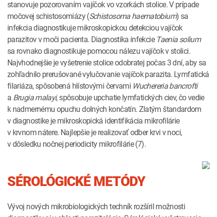
stanovuje pozorovaním vajíčok vo vzorkách stolice. V prípade
močovej schistosomiázy (
Schistosoma haematobium
) sa
infekcia diagnostikuje mikroskopickou detekciou vajíčok
parazitov v moči pacienta. Diagnostika infekcie
Taenia solium
sa rovnako diagnostikuje pomocou nálezu vajíčok v stolici.
Najvhodnejšie je vyšetrenie stolice odobratej počas 3 dní, aby sa
zohľadnilo prerušované vylučovanie vajíčok parazita. Lymfatická
filariáza, spôsobená hlístovými červami
Wuchereria bancrofti
a
Brugia malayi
, spôsobuje upchatie lymfatických ciev, čo vedie
k nadmernému opuchu dolných končatín. Zlatým štandardom
v diagnostike je mikroskopická identifikácia mikrofilárie
v krvnom nátere. Najlepšie je realizovať odber krvi v noci,
v dôsledku nočnej periodicity mikrofilárie (7).
SÉROLÓGICKÉ METÓDY
Vývoj nových mikrobiologických techník rozšíril možnosti