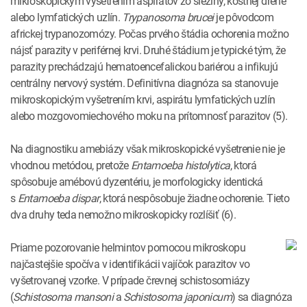
mikroskopickým vyšetrením aspirátov zo sleziny, kostnej drene
alebo lymfatických uzlín.
Trypanosoma brucei
je pôvodcom
africkej trypanozomózy. Počas prvého štádia ochorenia možno
nájsť parazity v periférnej krvi. Druhé štádium je typické tým, že
parazity prechádzajú hematoencefalickou bariérou a infikujú
centrálny nervový systém. Definitívna diagnóza sa stanovuje
mikroskopickým vyšetrením krvi, aspirátu lymfatických uzlín
alebo mozgovomiechového moku na prítomnosť parazitov (5).
Na diagnostiku amebiázy však mikroskopické vyšetrenie nie je
vhodnou metódou, pretože
Entamoeba histolytica
, ktorá
spôsobuje amébovú dyzentériu, je morfologicky identická
s
Entamoeba dispar
, ktorá nespôsobuje žiadne ochorenie. Tieto
dva druhy teda nemožno mikroskopicky rozlíšiť (6).
Priame pozorovanie helmintov pomocou mikroskopu
najčastejšie spočíva v identifikácii vajíčok parazitov vo
vyšetrovanej vzorke. V prípade črevnej schistosomiázy
(
Schistosoma mansoni
a
Schistosoma japonicum
) sa diagnóza