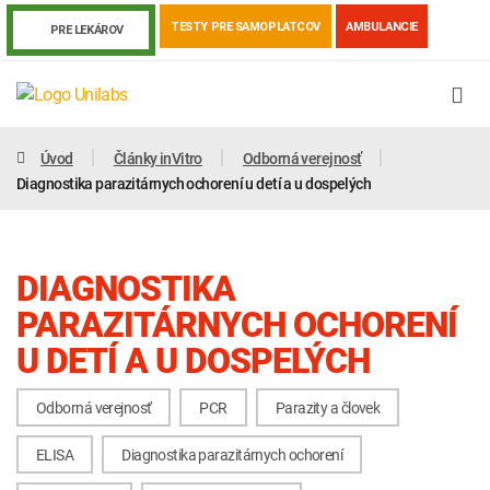
TESTY PRE SAMOPLATCOV
AMBULANCIE
PRE LEKÁROV
Úvod
Články inVitro
Odborná verejnosť
Diagnostika parazitárnych ochorení u detí a u dospelých
DIAGNOSTIKA
PARAZITÁRNYCH OCHORENÍ
U DETÍ A U DOSPELÝCH
Odborná verejnosť
PCR
Parazity a človek
Genetika
Covid-19
Žiadanky a tlačivá
ELISA
Diagnostika parazitárnych ochorení
Výsledky vyšetrení
Kortizol
Odberová príručka