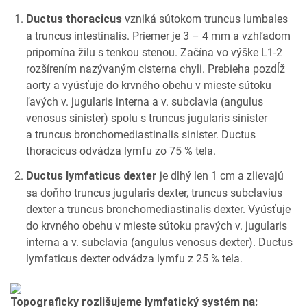
vzniká sútokom truncus lumbales
Ductus thoracicus
a truncus intestinalis. Priemer je 3 – 4 mm a vzhľadom
pripomína žilu s tenkou stenou. Začína vo výške L1-2
rozšírením nazývaným cisterna chyli. Prebieha pozdĺž
aorty a vyúsťuje do krvného obehu v mieste sútoku
ľavých v. jugularis interna a v. subclavia (angulus
venosus sinister) spolu s truncus jugularis sinister
a truncus bronchomediastinalis sinister. Ductus
thoracicus odvádza lymfu zo 75 % tela.
je dlhý len 1 cm a zlievajú
Ductus lymfaticus dexter
sa doňho truncus jugularis dexter, truncus subclavius
dexter a truncus bronchomediastinalis dexter. Vyúsťuje
do krvného obehu v mieste sútoku pravých v. jugularis
interna a v. subclavia (angulus venosus dexter). Ductus
lymfaticus dexter odvádza lymfu z 25 % tela.
Topograficky rozlišujeme lymfatický systém na: