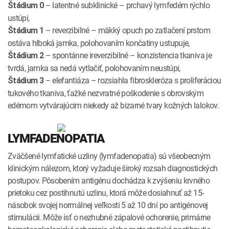
– latentné subklinické – prchavý lymfedém rýchlo
Štádium 0
ustúpi,
– reverzibilné – mäkký opuch po zatlačení prstom
Štádium 1
ostáva hlboká jamka, polohovaním končatiny ustupuje,
– spontánne ireverzibilné – konzistencia tkaniva je
Štádium 2
tvrdá, jamka sa nedá vytlačiť, polohovaním neustúpi,
– elefantiáza – rozsiahla fibroskleróza s proliferáciou
Štádium 3
tukového tkaniva, ťažké nezvratné poškodenie s obrovským
edémom vytvárajúcim niekedy až bizarné tvary kožných lalokov.
LYMFADENOPATIA
Zväčšené lymfatické uzliny (lymfadenopatia) sú všeobecným
klinickým nálezom, ktorý vyžaduje široký rozsah diagnostických
postupov. Pôsobením antigénu dochádza k zvýšeniu krvného
prietoku cez postihnutú uzlinu, ktorá môže dosiahnuť až 15-
násobok svojej normálnej veľkosti 5 až 10 dní po antigénovej
stimulácii. Môže ísť o nezhubné zápalové ochorenie, primárne