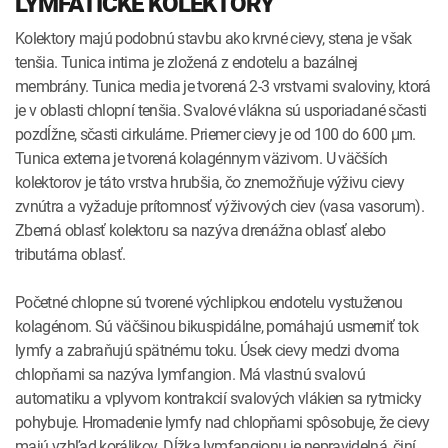
LYMFATICKÉ KOLEKTORY
Kolektory majú podobnú stavbu ako krvné cievy, stena je však
tenšia. Tunica intima je zložená z endotelu a bazálnej
membrány. Tunica media je tvorená 2-3 vrstvami svaloviny, ktorá
je v oblasti chlopní tenšia. Svalové vlákna sú usporiadané sčasti
pozdĺžne, sčasti cirkulárne. Priemer cievy je od 100 do 600 μm.
Tunica externa je tvorená kolagénnym väzivom. U väčších
kolektorov je táto vrstva hrubšia, čo znemožňuje výživu cievy
zvnútra a vyžaduje prítomnosť výživových ciev (vasa vasorum).
Zberná oblasť kolektoru sa nazýva drenážna oblasť alebo
tributárna oblasť.
Početné chlopne sú tvorené výchlipkou endotelu vystuženou
kolagénom. Sú väčšinou bikuspidálne, pomáhajú usmerniť tok
lymfy a zabraňujú spätnému toku. Úsek cievy medzi dvoma
chlopňami sa nazýva lymfangion. Má vlastnú svalovú
automatiku a vplyvom kontrakcií svalových vlákien sa rytmicky
pohybuje. Hromadenie lymfy nad chlopňami spôsobuje, že cievy
majú vzhľad korálikov. Dĺžka lymfangionu je nepravidelná, činí