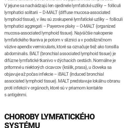
V jejune sa nachádzajú len ojedinele lymfatické uzlíky – folliculi
lymphatici solitarii – D­‑MALT (diffuse mucosa­‑associated
lymphoid tissue), v ileu sú zoskupené lymfatické uzlíky – folliculi
lymphatici aggregati – Payerove plaky – O­‑MALT (organized
mucosa­‑associated lymphoid tissue). Najväčšie nakopenie
lymfatického tkaniva je potom v sliznici a v podslizničnom
väzive apendix vermicularis, ktoré sa označuje tiež ako tonsilla
abdominalis. BALT (bronchial associated lymphoid tissue) je
difúzne lymfatické tkanivo v dýchacích cestách. Normálne je
prítomné u niektorých cicavcov (králik, prasa), u človeka sa
objavuje až počas infekcie – iBALT (induced bronchial
associated lymphoid tissue). MALT predstavuje lokálnu obranu
proti infekcii v orgánoch, ktoré sú v priamom kontakte
s antigénmi.
CHOROBY LYMFATICKÉHO
SYSTÉMU