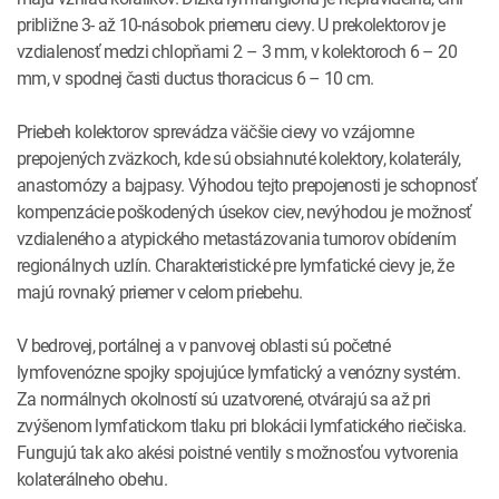
približne 3- až 10-násobok priemeru cievy. U prekolektorov je
vzdialenosť medzi chlopňami 2 – 3 mm, v kolektoroch 6 – 20
mm, v spodnej časti ductus thoracicus 6 – 10 cm.
Priebeh kolektorov sprevádza väčšie cievy vo vzájomne
prepojených zväzkoch, kde sú obsiahnuté kolektory, kolaterály,
anastomózy a bajpasy. Výhodou tejto prepojenosti je schopnosť
kompenzácie poškodených úsekov ciev, nevýhodou je možnosť
vzdialeného a atypického metastázovania tumorov obídením
regionálnych uzlín. Charakteristické pre lymfatické cievy je, že
majú rovnaký priemer v celom priebehu.
V bedrovej, portálnej a v panvovej oblasti sú početné
lymfovenózne spojky spojujúce lymfatický a venózny systém.
Za normálnych okolností sú uzatvorené, otvárajú sa až pri
zvýšenom lymfatickom tlaku pri blokácii lymfatického riečiska.
Fungujú tak ako akési poistné ventily s možnosťou vytvorenia
kolaterálneho obehu.