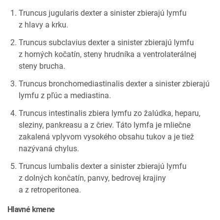
Truncus jugularis dexter a sinister zbierajú lymfu
z hlavy a krku.
Truncus subclavius dexter a sinister zbierajú lymfu
z horných kočatín, steny hrudníka a ventrolaterálnej
steny brucha.
Truncus bronchomediastinalis dexter a sinister zbierajú
lymfu z pľúc a mediastina.
Truncus intestinalis zbiera lymfu zo žalúdka, heparu,
sleziny, pankreasu a z čriev. Táto lymfa je mliečne
zakalená vplyvom vysokého obsahu tukov a je tiež
nazývaná chylus.
Truncus lumbalis dexter a sinister zbierajú lymfu
z dolných končatín, panvy, bedrovej krajiny
a z retroperitonea.
Hlavné kmene