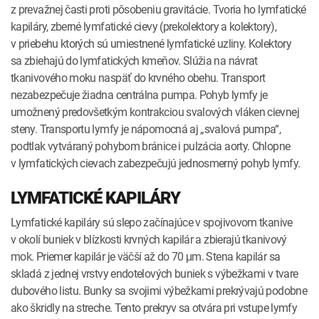
z prevažnej časti proti pôsobeniu gravitácie. Tvoria ho lymfatické
kapiláry, zberné lymfatické cievy (prekolektory a kolektory),
v priebehu ktorých sú umiestnené lymfatické uzliny. Kolektory
sa zbiehajú do lymfatických kmeňov. Slúžia na návrat
tkanivového moku naspäť do krvného obehu. Transport
nezabezpečuje žiadna centrálna pumpa. Pohyb lymfy je
umožnený predovšetkým kontrakciou svalových vláken cievnej
steny. Transportu lymfy je nápomocná aj „svalová pumpa“,
podtlak vytváraný pohybom bránice i pulzácia aorty. Chlopne
v lymfatických cievach zabezpečujú jednosmerný pohyb lymfy.
LYMFATICKÉ KAPILÁRY
Lymfatické kapiláry sú slepo začínajúce v spojivovom tkanive
v okolí buniek v blízkosti krvných kapilár a zbierajú tkanivový
mok. Priemer kapilár je väčší až do 70 μm. Stena kapilár sa
skladá z jednej vrstvy endotelových buniek s výbežkami v tvare
dubového listu. Bunky sa svojimi výbežkami prekrývajú podobne
ako škridly na streche. Tento prekryv sa otvára pri vstupe lymfy