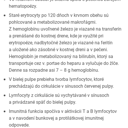
hematopoézy.
Staré erytrocyty po 120 dňoch v krvnom obehu sú
pohlcované a metabolizované makrofágmi.
Z hemoglobínu uvoľnené železo je viazané na transferín
a prenášané do kostnej drene, kde je využité pri
erytropoéze, nadbytočné železo je viazané na feritín
a uložené ako zásobné v kostnej dreni a v pečeni.
Hemoglobín je metabolizovaný na bilirubín, ktorý sa
transportuje cez v. portae do heparu a vylučuje do žlče.
Denne sa rozpadne asi 7 – 8 g hemoglobínu.
V bielej pulpe prebieha tvorba lymfocytov, ktoré
prechádzajú do cirkulácie v sínusoch červenej pulpy.
Lymfocyty z cirkulácie sú vychytávané v sínusoch
a privádzané späť do bielej pulpy.
Imunitná funkcia spočíva v aktivácii T a B lymfocytov
a v navodení bunkovej a protilátkovej imunitnej
odpovede.