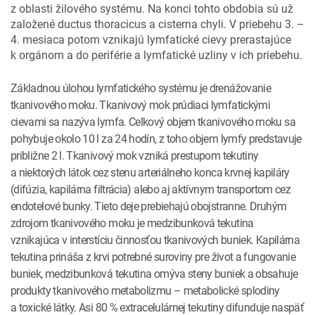
z oblasti žilového systému. Na konci tohto obdobia sú už
založené ductus thoracicus a cisterna chyli. V priebehu 3. –
4. mesiaca potom vznikajú lymfatické cievy prerastajúce
k orgánom a do periférie a lymfatické uzliny v ich priebehu.
Základnou úlohou lymfatického systému je drenážovanie
tkanivového moku. Tkanivový mok prúdiaci lymfatickými
cievami sa nazýva lymfa. Celkový objem tkanivového moku sa
pohybuje okolo 10 l za 24 hodín, z toho objem lymfy predstavuje
približne 2 l. Tkanivový mok vzniká prestupom tekutiny
a niektorých látok cez stenu arteriálneho konca krvnej kapiláry
(difúzia, kapilárna filtrácia) alebo aj aktívnym transportom cez
endotelové bunky. Tieto deje prebiehajú obojstranne. Druhým
zdrojom tkanivového moku je medzibunková tekutina
vznikajúca v interstíciu činnosťou tkanivových buniek. Kapilárna
tekutina prináša z krvi potrebné suroviny pre život a fungovanie
buniek, medzibunková tekutina omýva steny buniek a obsahuje
produkty tkanivového metabolizmu – metabolické splodiny
a toxické látky. Asi 80 % extracelulárnej tekutiny difunduje naspäť