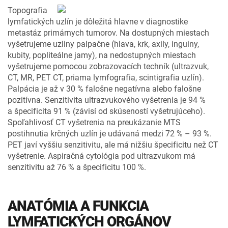
Topografia
lymfatických uzlín je dôležitá hlavne v diagnostike
metastáz primárnych tumorov. Na dostupných miestach
vyšetrujeme uzliny palpačne (hlava, krk, axily, inguiny,
kubity, popliteálne jamy), na nedostupných miestach
vyšetrujeme pomocou zobrazovacích techník (ultrazvuk,
CT, MR, PET CT, priama lymfografia, scintigrafia uzlín).
Palpácia je až v 30 % falošne negatívna alebo falošne
pozitívna. Senzitivita ultrazvukového vyšetrenia je 94 %
a špecificita 91 % (závisí od skúseností vyšetrujúceho).
Spoľahlivosť CT vyšetrenia na preukázanie MTS
postihnutia krčných uzlín je udávaná medzi 72 % – 93 %.
PET javí vyššiu senzitivitu, ale má nižšiu špecificitu než CT
vyšetrenie. Aspiračná cytológia pod ultrazvukom má
senzitivitu až 76 % a špecificitu 100 %.
ANATÓMIA A FUNKCIA
LYMFATICKÝCH ORGÁNOV