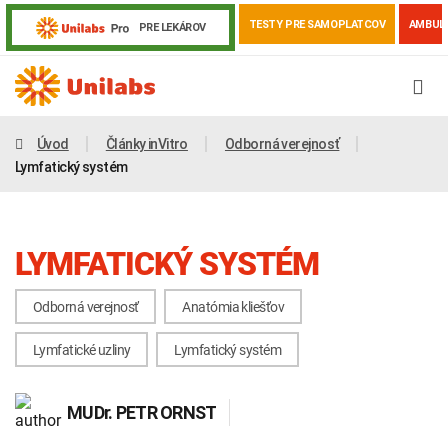
TESTY PRE SAMOPLATCOV
AMBUL
PRE LEKÁROV
Úvod
Články inVitro
Odborná verejnosť
Lymfatický systém
LYMFATICKÝ SYSTÉM
Odborná verejnosť
Anatómia kliešťov
Lymfatické uzliny
Lymfatický systém
Genetika
Covid-19
Žiadanky a tlačivá
MUDr.
PETR ORNST
Výsledky vyšetrení
Kortizol
Odberová príručka