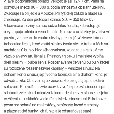
v ľavej podbráničnej oblasti. Veľkosť je asi 12 × 7 cm, váha sa
pohybuje medzi 80 – 300 g, podľa množstva obsiahnutej krvi.
Zväčšuje sa pri jedle a v pokoji. Pri fyzickej záťaži a hlade sa
zmenšuje. Za deň pretečie slezinou 250 – 350 litrov krvi.
V konvexite sleziny sa nachádza hilus lienalis, kde vstupujú
a vystupujú artéria a véna lienalis. Na povrchu sleziny je väzivové
puzdro, z ktorého do vnútra sleziny prenikajú väzivové trámce –
trabeculae lienis, ktoré vnútri sleziny tvoria sieť. V trabekulách sa
nachádzajú bunky hladkého svalstva, kolagénu a retikulárne
väzivo a vetvy art. lienalis. Priestory trabekulárnej siete vypĺňa
dreň sleziny – pulpa lienis. Rozoznávame červenú pulpu, v ktorej
sú rozložené rozšírené krvné kapiláry – venózne sínusy. Na
jednom konci sínusu je prívodná tepnička a na druhom konci je
odvodná žila. Obidve majú zvierače, ktoré regulujú prietok krvi
splavom. Pri uvoľnení zvieračov krv voľne preteká sínusom, pri
stiahnutí zvierača dochádza k hromadeniu krvi v sínuse a k jeho
rozšíreniu – uskladňovacia fáza. Medzi sínusmi sú Billrothove
povrazce bohaté na makrofágy, lymfocyty, krvné elementy
a plazmatické bunky. Ich funkcia je odstraňovať staré