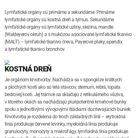
Lymfatické orgány sú primárne a sekundárne. Primárne
lymfatické orgány sú kostná dreň a týmus. Sekundárne
lymfatické orgány sú lymfatické uzliny, slezina, mandle
(Waldeyerov okruh) a s mukózou asociované lymfatické tkanivo
(MALT) – lymfatické tkanivo čreva, Payerové plaky, apendix
a lymfatické tkanivo bronchov.
KOSTNÁ DREŇ
Je orgánom krvotvorby. Nachádza sa v spongióze krátkych
a plochých kostí ako sú telá stavcov, sternum, rebrá, lopata
bedrovej kosti. Jej trámce sa skladajú z retikulárneho väziva,
v ktorého okách sa nachádzajú pluripotentné kmeňové bunky
spolu s jednotlivými vývojovými štádiami dozrievajúcich buniek.
Krvotvorba je rozdelená do troch základných línií – erytroidná
línia produkuje červené krvinky, myeloidná línia produkuje
granulocyty, monocyty a makrofágy, lymfoidná línia produkuje