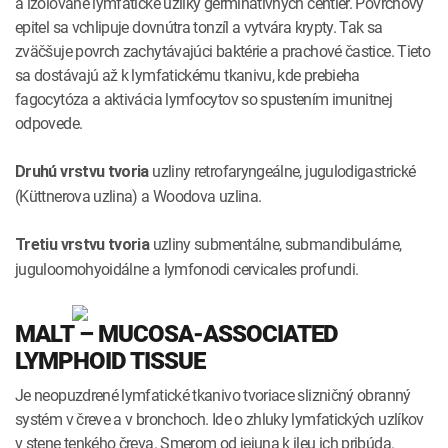
a izolované lymfatické uzlíky germinatívnych centier. Povrchový
epitel sa vchlipuje dovnútra tonzíl a vytvára krypty. Tak sa
zväčšuje povrch zachytávajúci baktérie a prachové častice. Tieto
sa dostávajú až k lymfatickému tkanivu, kde prebieha
fagocytóza a aktivácia lymfocytov so spustením imunitnej
odpovede.
uzliny retrofaryngeálne, jugulodigastrické
Druhú vrstvu tvoria
(Küttnerova uzlina) a Woodova uzlina.
uzliny submentálne, submandibulárne,
Tretiu vrstvu tvoria
juguloomohyoidálne a lymfonodi cervicales profundi.
MALT – MUCOSA­‑ASSOCIATED
LYMPHOID TISSUE
Je neopuzdrené lymfatické tkanivo tvoriace slizničný obranný
systém v čreve a v bronchoch. Ide o zhluky lymfatických uzlíkov
v stene tenkého čreva. Smerom od jejuna k ileu ich pribúda.