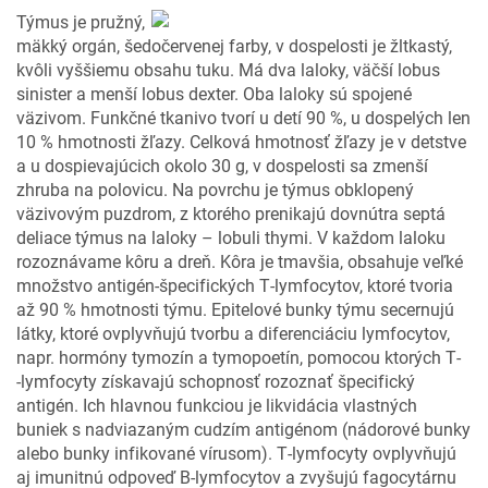
Týmus je pružný,
mäkký orgán, šedočervenej farby, v dospelosti je žltkastý,
kvôli vyššiemu obsahu tuku. Má dva laloky, väčší lobus
sinister a menší lobus dexter. Oba laloky sú spojené
väzivom. Funkčné tkanivo tvorí u detí 90 %, u dospelých len
10 % hmotnosti žľazy. Celková hmotnosť žľazy je v detstve
a u dospievajúcich okolo 30 g, v dospelosti sa zmenší
zhruba na polovicu. Na povrchu je týmus obklopený
väzivovým puzdrom, z ktorého prenikajú dovnútra septá
deliace týmus na laloky – lobuli thymi. V každom laloku
rozoznávame kôru a dreň. Kôra je tmavšia, obsahuje veľké
množstvo antigén­‑špecifických T­‑lymfocytov, ktoré tvoria
až 90 % hmotnosti týmu. Epitelové bunky týmu secernujú
látky, ktoré ovplyvňujú tvorbu a diferenciáciu lymfocytov,
napr. hormóny tymozín a tymopoetín, pomocou ktorých T­
‑lymfocyty získavajú schopnosť rozoznať špecifický
antigén. Ich hlavnou funkciou je likvidácia vlastných
buniek s nadviazaným cudzím antigénom (nádorové bunky
alebo bunky infikované vírusom). T­‑lymfocyty ovplyvňujú
aj imunitnú odpoveď B­‑lymfocytov a zvyšujú fagocytárnu