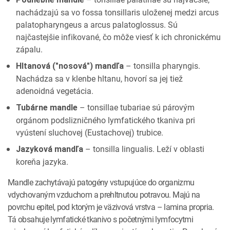
nachádzajú sa vo fossa tonsillaris uloženej medzi arcus
palatopharyngeus a arcus palatoglossus. Sú
najčastejšie infikované, čo môže viesť k ich chronickému
zápalu.
– tonsilla pharyngis.
Hltanová ("nosová") mandľa
Nachádza sa v klenbe hltanu, hovorí sa jej tiež
adenoidná vegetácia.
– tonsillae tubariae sú párovým
Tubárne mandle
orgánom podslizničného lymfatického tkaniva pri
vyústení sluchovej (Eustachovej) trubice.
– tonsilla lingualis. Leží v oblasti
Jazyková mandľa
koreňa jazyka.
Mandle zachytávajú patogény vstupujúce do organizmu
vdychovaným vzduchom a prehltnutou potravou. Majú na
povrchu epitel, pod ktorým je väzivová vrstva – lamina propria.
Tá obsahuje lymfatické tkanivo s početnými lymfocytmi