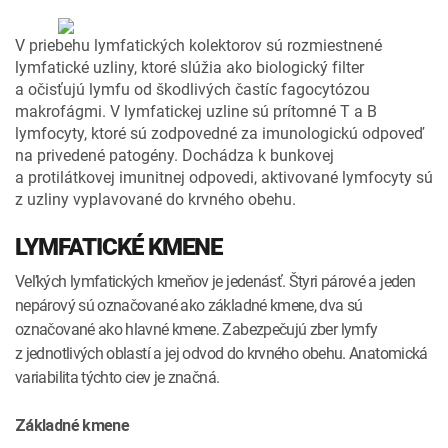
V priebehu lymfatických kolektorov sú rozmiestnené
lymfatické uzliny, ktoré slúžia ako biologický filter
a očisťujú lymfu od škodlivých častíc fagocytózou
makrofágmi. V lymfatickej uzline sú prítomné T a B
lymfocyty, ktoré sú zodpovedné za imunologickú odpoveď
na privedené patogény. Dochádza k bunkovej
a protilátkovej imunitnej odpovedi, aktivované lymfocyty sú
z uzliny vyplavované do krvného obehu.
LYMFATICKÉ KMENE
Veľkých lymfatických kmeňov je jedenásť. Štyri párové a jeden
nepárový sú označované ako základné kmene, dva sú
označované ako hlavné kmene. Zabezpečujú zber lymfy
z jednotlivých oblastí a jej odvod do krvného obehu. Anatomická
variabilita týchto ciev je značná.
Základné kmene