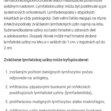
hematoonkologické ochorenie alebo metastatické postihnutie
solídnym nádorom. Lymfatické uzliny môžu byt postihnuté aj pri
systémových ochoreniach. Lymfadenopatia v atypických
lokalitách je vždy patologická. Deti veľmi ľahko reagujú na rôzne
infekčné podnety zväčšením lymfatických uzlín najmä na krku.
Submandibulárne uzliny sú často hmatné u zdravých detí
a adolescentov. Dospelý človek môže mať hmatné drobné
lymfatické uzliny na krku a v axilách do 1 cm, v inguinách až do
2 cm.
Zväčšenie lymfatickej uzliny môže byťspôsobené:
zvýšeným počtom benígnych lymfocytov počas
odpovede na antigény,
infiltráciou zápalovými bunkami pri infekciách
postihujúcich lymfatické uzliny (lymfadenitída),
proliferáciou malígnych lymfocytov alebo makrofágov,
infiltráciou uzlín metastatickými malígnymi bunkami,