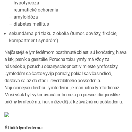
– hypotyreóza
– reumatické ochorenia
– amyloidóza
– diabetes mellitus
sekundárna pri tlaku z okolia (tumor, obväzy, fixácie,
kompartment syndróm)
Najčastejšie lymfedémom postihnuté oblasti sú končatiny, hlava
a krk, prsník a genitálie. Porucha toku lymfy má vždy za
následok aj poruchu obranyschopnosti v mieste lymfostázy.
Lymfedém sa často vyvíja pomaly, pokiaľ sa včas nelieči,
dostáva sa až do štádií ireverzibilného poškodenia.
Najúčinnejšou liečbou lymfedému je manuálna lymfodrenáž.
Musí však byť vykonávaná odborne a po presnej diagnostike
príčiny lymfedému, inak môže dôjsť k závažnému poškodeniu.
Štádiá lymfedému: