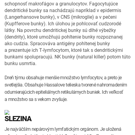
schopnosť makrofágov a granulocytov. Fagocytujúce
dendritické bunky sa nachádzajú napríklad v epidermis
(Langerhansove bunky), v CNS (mikroglie) a v pečeni
(Kupfferove bunky). Ich úlohou je pohlcovať cudzorodé
látky. Na povrchu dendritickej bunky sú dlhé výbežky
(dendrity), ktoré umožňujú pohltenie bunky rozpoznanej
ako cudzia. Spracováva antigény pohltenej bunky
a prezentuje ich T­‑lymfocytom, ktoré tak s dendritickými
bunkami spolupracujú. NK bunky (natural killer) potom túto
bunku usmrtia.
Dreň týmu obsahuje menšie množstvo lymfocytov, a preto je
svetlejšia. Obsahuje Hassalove telieska tvorené nahromadením
odumierajúcich epiteliálnych retikulárnych buniek. Ich veľkosť
a množstvo sa s vekom zvyšuje.
SLEZINA
Je najväčším nepárovým lymfatickým orgánom. Je uložená