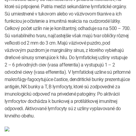
ktoré sú pripojené. Patria medzi sekundárne lymfatické orgány.
Sú umiestnené v tukovom alebo vo väzivovom tkanive a ich
funkciou je očistenie a imunitná reakcia na cudzorodé látky.
Celkový počet uzlín nie je konštantný, odhaduje sa na 500 – 700.
Sú variabilného tvaru, najčastejšie však majú tvar obličky rôznej
veľkosti od 2 mm do 3 cm. Majú väzivové puzdro, pod
väzivovým puzdrom je marginálny sínus, z ktorého vybiehajú
dreňové sínusy smerujúce k hilu. Do lymfatickej uzliny vstupuje
2 – 6 prívodných ciev (vasa afferentia) a vystupujú 1 – 2
odvodné cievy (vasa efferentia). V lymfatickej uzline sú prítomné
makrofágy­‑fagocytujúce častice, dendritické bunky prezentujúce
antigén, NK bunky a T, B lymfocyty, ktoré sú zodpovedné za
imunologickú odpoveď na privedené patogény. Po aktivácii
lymfocytov dochádza k bunkovej a protilátkovej imunitnej
odpovedi. Aktivované lymfocyty sú z uzliny vyplavované do
krvného obehu.