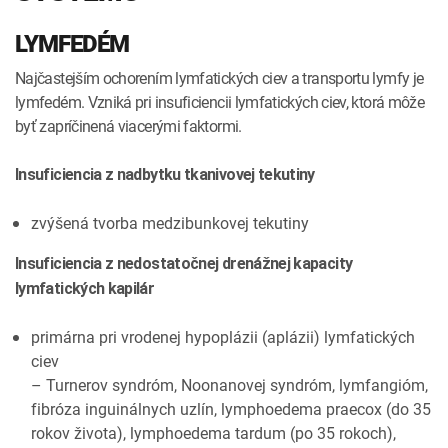
LYMFEDÉM
Najčastejším ochorením lymfatických ciev a transportu lymfy je
lymfedém. Vzniká pri insuficiencii lymfatických ciev, ktorá môže
byť zapríčinená viacerými faktormi.
Insuficiencia z nadbytku tkanivovej tekutiny
zvýšená tvorba medzibunkovej tekutiny
Insuficiencia z nedostatočnej drenážnej kapacity
lymfatických kapilár
primárna pri vrodenej hypoplázii (aplázii) lymfatických
ciev
– Turnerov syndróm, Noonanovej syndróm, lymfangióm,
fibróza inguinálnych uzlín, lymphoedema praecox (do 35
rokov života), lymphoedema tardum (po 35 rokoch),