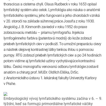
thoracicus a cisterna chyli. Olaus Rudbeck v roku 1653 opísal
lymfatický systém ako celok. Lymfológia ako náuka o anatómii
lymfatického systému, jeho fungovaní a jeho chorobách vzniká
v 20. storočí na základe súhrnnej práce Jossifa z roku 1930.
Angiológ J. B. Kinmonth zaviedol v roku 1952 do praxe
zobrazovaciu metódu – priamu lymfografiu. Injekcia
lymfogénneho farbiva (patentová modrá) do kože zobrazí
priebeh lymfatických ciev v podkoží. To umožní preparáciu cievy
a nástrek olejovej kontrastnej látky tenkou ihlou s pomocou
pumpy. RTG zobrazí priebeh lymfatických ciev a po 24 hodinách
potom vidíme aj lymfatické uzliny vychytávajúce kontrastnú
látku. Českú monografiu venovanú odboru lymfológie zostavil
anatóm a chirurg prof. MUDr. Oldřich Eliška, DrSc.
z Anatomického ústavu 1. lekárskej fakulty Univerzity Karlovy
v Prahe.
Embryologický vývoj lymfatického systému začína v 6. – 9.
týždni, keď sa formujú primordiálne lymfatické váčiky