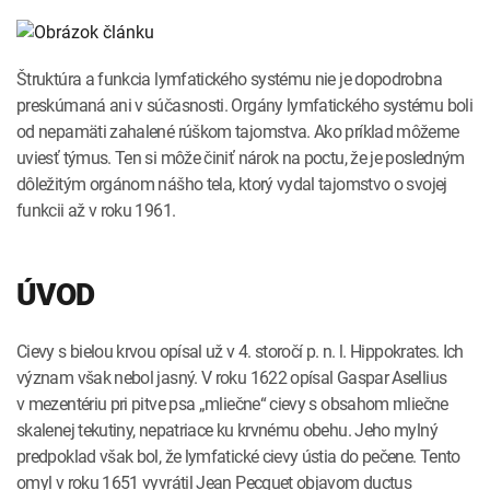
INTOLERANCIA POTRAVÍN
Lymská borelióza
Human papillomavirus (HPV)
Štruktúra a funkcia lymfatického systému nie je dopodrobna
preskúmaná ani v súčasnosti. Orgány lymfatického systému boli
od nepamäti zahalené rúškom tajomstva. Ako príklad môžeme
uviesť týmus. Ten si môže činiť nárok na poctu, že je posledným
dôležitým orgánom nášho tela, ktorý vydal tajomstvo o svojej
funkcii až v roku 1961.
ÚVOD
Cievy s bielou krvou opísal už v 4. storočí p. n. l. Hippokrates. Ich
význam však nebol jasný. V roku 1622 opísal Gaspar Asellius
v mezentériu pri pitve psa „mliečne“ cievy s obsahom mliečne
skalenej tekutiny, nepatriace ku krvnému obehu. Jeho mylný
predpoklad však bol, že lymfatické cievy ústia do pečene. Tento
omyl v roku 1651 vyvrátil Jean Pecquet objavom ductus