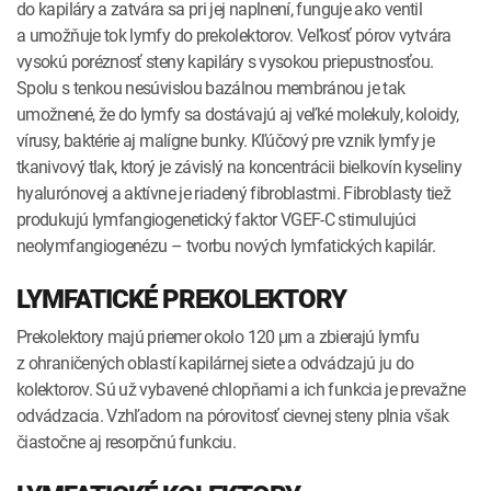
do kapiláry a zatvára sa pri jej naplnení, funguje ako ventil
a umožňuje tok lymfy do prekolektorov. Veľkosť pórov vytvára
vysokú poréznosť steny kapiláry s vysokou priepustnosťou.
Spolu s tenkou nesúvislou bazálnou membránou je tak
umožnené, že do lymfy sa dostávajú aj veľké molekuly, koloidy,
vírusy, baktérie aj malígne bunky. Kľúčový pre vznik lymfy je
tkanivový tlak, ktorý je závislý na koncentrácii bielkovín kyseliny
hyalurónovej a aktívne je riadený fibroblastmi. Fibroblasty tiež
produkujú lymfangiogenetický faktor VGEF­‑C stimulujúci
neolymfangiogenézu – tvorbu nových lymfatických kapilár.
LYMFATICKÉ PREKOLEKTORY
Prekolektory majú priemer okolo 120 μm a zbierajú lymfu
z ohraničených oblastí kapilárnej siete a odvádzajú ju do
kolektorov. Sú už vybavené chlopňami a ich funkcia je prevažne
odvádzacia. Vzhľadom na pórovitosť cievnej steny plnia však
čiastočne aj resorpčnú funkciu.