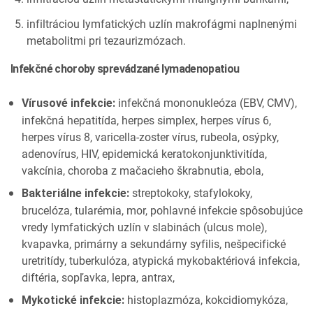
infiltráciou lymfatických uzlín makrofágmi naplnenými
metabolitmi pri tezaurizmózach.
Infekčné choroby sprevádzané lymadenopatiou
infekčná mononukleóza (EBV, CMV),
Vírusové infekcie:
infekčná hepatitída, herpes simplex, herpes vírus 6,
herpes vírus 8, varicella­‑zoster vírus, rubeola, osýpky,
adenovírus, HIV, epidemická keratokonjunktivitída,
vakcínia, choroba z mačacieho škrabnutia, ebola,
streptokoky, stafylokoky,
Bakteriálne infekcie:
brucelóza, tularémia, mor, pohlavné infekcie spôsobujúce
vredy lymfatických uzlín v slabinách (ulcus mole),
kvapavka, primárny a sekundárny syfilis, nešpecifické
uretritídy, tuberkulóza, atypická mykobaktériová infekcia,
diftéria, sopľavka, lepra, antrax,
histoplazmóza, kokcidiomykóza,
Mykotické infekcie: