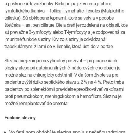
a poškodené krvné bunky. Biela pulpa je tvorená pruhmi
lymfatického tkaniva – folliculi lymphatici lienales (Malpighiho
telieska). Sú obklopené tepnami, ktoré sa vetvia v podobe
štetčeka – aa. penicillatae. Biela dreň je rozdelená na oblasti, kde
sú prevažne B­‑lymfocyty alebo T­‑lymfocyty a je zodpovedná za
imunitné funkcie sleziny. Krv zo sleziny je odvádzaná
trabekulárnymi žilami do v. lienalis, ktorá ústi do v. portae.
Slezina nie je orgán nevyhnutný pre život – pri poraneniach
sleziny alebo pri autoimunitných či nádorových chorobách je
možné slezinu chirurgicky odstrániť. V ďalšom živote sa pre
pacienta zvýši riziko septického stavu z 2 % na 4 %. Preto treba
pacientov po splenektómii pravidelne preočkovávať vakcínami
proti pneumokokom, meningokokom a hemofilom. Slezinu je
možné reimplantovať do omenta.
Funkcie sleziny
Vo fetálnom období je slezina spolu s pečeňou zdrojom