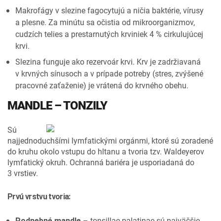
Makrofágy v slezine fagocytujú a ničia baktérie, vírusy
a plesne. Za minútu sa očistia od mikroorganizmov,
cudzích telies a prestarnutých krviniek 4 % cirkulujúcej
krvi.
Slezina funguje ako rezervoár krvi. Krv je zadržiavaná
v krvných sínusoch a v prípade potreby (stres, zvýšené
pracovné zaťaženie) je vrátená do krvného obehu.
MANDLE – TONZILY
Sú
najjednoduchšími lymfatickými orgánmi, ktoré sú zoradené
do kruhu okolo vstupu do hltanu a tvoria tzv. Waldeyerov
lymfatický okruh. Ochranná bariéra je usporiadaná do
3 vrstiev.
Prvú vrstvu tvoria:
– tonsillae palatinae sú najväčšie,
Podnebné mandle