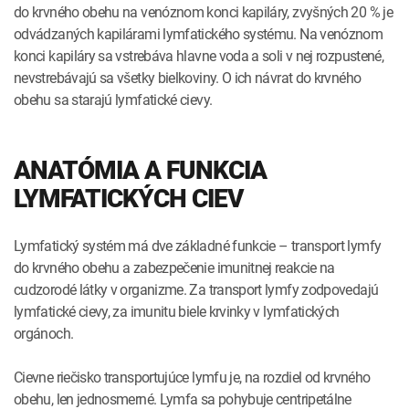
do krvného obehu na venóznom konci kapiláry, zvyšných 20 % je
odvádzaných kapilárami lymfatického systému. Na venóznom
konci kapiláry sa vstrebáva hlavne voda a soli v nej rozpustené,
nevstrebávajú sa všetky bielkoviny. O ich návrat do krvného
obehu sa starajú lymfatické cievy.
ANATÓMIA A FUNKCIA
LYMFATICKÝCH CIEV
Lymfatický systém má dve základné funkcie – transport lymfy
do krvného obehu a zabezpečenie imunitnej reakcie na
cudzorodé látky v organizme. Za transport lymfy zodpovedajú
lymfatické cievy, za imunitu biele krvinky v lymfatických
orgánoch.
Cievne riečisko transportujúce lymfu je, na rozdiel od krvného
obehu, len jednosmerné. Lymfa sa pohybuje centripetálne