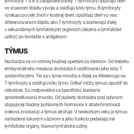
lymfocyty T a B a zabijačské bunky. T­‑lymfocyty opúšťajú dreň
vo včasnom štádiu vývoja a osídľujú kôru týmu. B­‑lymfocyty
vznikajú po celý život v kostnej dreni, opúšťajú dreň vo viac
diferencovanom štádiu ako T­‑lymfocyty a dozrievajú ďalej
v sekundárnych lymfatických orgánoch (slezina a lymfatické
uzliny) po kontakte s antigénom.
TÝMUS
Nachádza sa vo vrchnej hrudnej apertúre za sternom. Od tretieho
embryonálneho mesiaca dochádza k osídľovaniu jeho kôry T­
‑prolymfocytmi. Tie sa v týme množia a ďalej sa diferencujú na
T­‑lymfocyty a osídľujú kôru týmu. Odtiaľ môžu týmus opustiť do
cirkulácie. Sú zodpovedné za špecifickú, bunkami
sprostredkovanú imunitu. Od puberty dochádza pod vplyvom
stúpajúcej hladiny pohlavných hormónov k strate hmotnosti
(veková involúcia) a týmus atrofuje. V neskoršom veku je týmus
nahradený tukovým väzivom a jeho funkciu preberajú iné
lymfatické orgány, hlavne lymfatické uzliny.