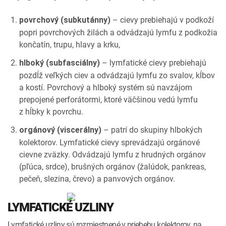
– cievy prebiehajú v podkoží
povrchový (subkutánny)
popri povrchových žilách a odvádzajú lymfu z podkožia
končatín, trupu, hlavy a krku,
– lymfatické cievy prebiehajú
hlboký (subfasciálny)
pozdĺž veľkých ciev a odvádzajú lymfu zo svalov, kĺbov
a kostí. Povrchový a hlboký systém sú navzájom
prepojené perforátormi, ktoré väčšinou vedú lymfu
z hĺbky k povrchu.
– patrí do skupiny hlbokých
orgánový (viscerálny)
kolektorov. Lymfatické cievy sprevádzajú orgánové
cievne zväzky. Odvádzajú lymfu z hrudných orgánov
(pľúca, srdce), brušných orgánov (žalúdok, pankreas,
pečeň, slezina, črevo) a panvových orgánov.
LYMFATICKÉ UZLINY
Lymfatické uzliny sú rozmiestnené v priebehu kolektorov, na