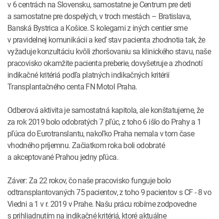
v 6 centrách na Slovensku, samostatne je Centrum pre deti
a samostatne pre dospelých, v troch mestách – Bratislava,
Banská Bystrica a Košice. S kolegami z iných centier sme
v pravidelnej komunikácii a keď stav pacienta zhodnotia tak, že
vyžaduje konzultáciu kvôli zhoršovaniu sa klinického stavu, naše
pracovisko okamžite pacienta preberie, dovyšetruje a zhodnotí
indikačné kritériá podľa platných indikačných kritérií
Transplantačného centa FN Motol Praha.
Odberová aktivita je samostatná kapitola, ale konštatujeme, že
za rok 2019 bolo odobratých 7 pľúc, z toho 6 išlo do Prahy a 1
pľúca do Eurotranslantu, nakoľko Praha nemala v tom čase
vhodného príjemnu. Začiatkom roka boli odobraté
a akceptované Prahou jedny pľúca.
Záver: Za 22 rokov, čo naše pracovisko funguje bolo
odtransplantovaných 75 pacientov, z toho 9 pacientov s CF - 8 vo
Viedni a 1 v r. 2019 v Prahe. Našu prácu robíme zodpovedne
s prihliadnutím na indikačné kritériá, ktoré aktuálne