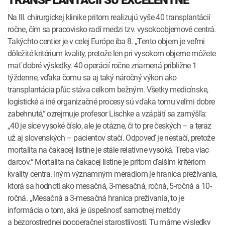
TRANSPLANTÁCII SÚ EXCELENTNÉ
Na III. chirurgickej klinike pritom realizujú vyše 40 transplantácií
ročne, čím sa pracovisko radí medzi tzv. vysokoobjemové centrá.
Takýchto centier je v celej Európe iba 8. „Tento objem je veľmi
dôležité kritérium kvality, pretože len pri vysokom objeme môžete
mať dobré výsledky. 40 operácií ročne znamená približne 1
týždenne, vďaka čomu sa aj taký náročný výkon ako
transplantácia pľúc stáva celkom bežným. Všetky medicínske,
logistické a iné organizačné procesy sú vďaka tomu veľmi dobre
zabehnuté,“ ozrejmuje profesor Lischke a vzápätí sa zamýšľa:
„40 je síce vysoké číslo, ale je otázne, či to pre českých – a teraz
už aj slovenských – pacientov stačí. Odpoveď je nestačí, pretože
mortalita na čakacej listine je stále relatívne vysoká. Treba viac
darcov.“ Mortalita na čakacej listine je pritom ďalším kritériom
kvality centra. Iným významným meradlom je hranica prežívania,
ktorá sa hodnotí ako mesačná, 3-mesačná, ročná, 5-ročná a 10-
ročná. „Mesačná a 3-mesačná hranica prežívania, to je
informácia o tom, aká je úspešnosť samotnej metódy
a bezprostrednej pooperačnej starostlivosti. Tu máme výsledky