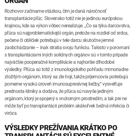
ORGÁN
Rozhovor začíname otázkou, čím je daná náročnosť
transplantácie pľúc. Slovensko totiž nie je jedinou európskou
krajinou, kde sa výkon vôbec nerealizuje. „Čo sa týka darcovstva,
pľúca sú najproblematickejší orgán, pretože na rozdiel od srdca,
pečene či obličiek potrebujú v tele darcu skutočne jemné
zaobchádzanie – inak stratia svoju funkciu. Takisto v porovnaní
s transplantáciami iných solídnych orgánov sú v tomto prípade
najväčšie pooperačné komplikácie a najhoršie dlhodobé
výsledky. Pľúca sú totiž z imunologického pohľadu mimoriadne
zložitým orgánom, ktorý sa zle hojí, takže príjemcovia potrebujú
pomerne vysokú úroveň imunosupresívnej liečby,“ vysvetľuje
prednosta kliniky a dodáva, že pľúca sú navyše jediným
orgánom, ktorý je spojený s vnútorným prostredím, a tak pre ne
môže byť po transplantácii problém akákoľvek bežná infekcia či
viróza.
VÝSLEDKY PREŽÍVANIA KRÁTKO PO