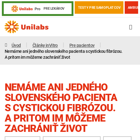
TESTY PRE SAMOPLATCOV
AMBUL
PRE LEKÁROV
Úvod
Články inVitro
Pre pacientov
Nemáme ani jedného slovenského pacienta s cystickou fibrózou.
A pritom im môžeme zachrániť život
NEMÁME ANI JEDNÉHO
SLOVENSKÉHO PACIENTA
S CYSTICKOU FIBRÓZOU.
A PRITOM IM MÔŽEME
Genetika
Covid-19
Žiadanky a tlačivá
ZACHRÁNIŤ ŽIVOT
Výsledky vyšetrení
Kortizol
Odberová príručka