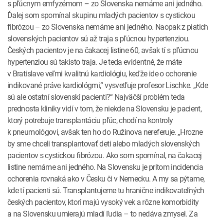
s pľúcnym emfyzémom – zo Slovenska nemáme ani jedného.
Ďalej som spomínal skupinu mladých pacientov s cystickou
fibrózou – zo Slovenska nemáme ani jedného. Naopak z piatich
slovenských pacientov sú až traja s pľúcnou hypertenziou.
Českých pacientov je na čakacej listine 60, avšak tí s pľúcnou
hypertenziou sú takisto traja. Je teda evidentné, že máte
v Bratislave veľmi kvalitnú kardiológiu, keďže ide o ochorenie
indikované práve kardiológmi,“ vysvetľuje profesor Lischke. „Kde
sú ale ostatní slovenskí pacienti?“ Najväčší problém teda
prednosta kliniky vidí v tom, že niekde na Slovensku je pacient,
ktorý potrebuje transplantáciu pľúc, chodí na kontroly
k pneumológovi, avšak ten ho do Ružinova nereferuje. „Hrozne
by sme chceli transplantovať deti alebo mladých slovenských
pacientov s cystickou fibrózou. Ako som spomínal, na čakacej
listine nemáme ani jedného. Na Slovensku je pritom incidencia
ochorenia rovnaká ako v Česku či v Nemecku. A my sa pýtame,
kde tí pacienti sú. Transplantujeme tu hranične indikovateľných
českých pacientov, ktorí majú vysoký vek a rôzne komorbidity
a na Slovensku umierajú mladí ľudia – to nedáva zmysel. Za