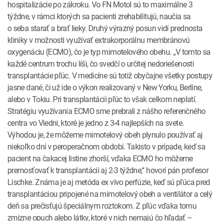
hospitalizácie po zákroku. Vo FN Motol sú to maximálne 3
týždne, v rámci ktorých sa pacienti zrehabilitujú, naučia sa
o seba starať a brať lieky. Druhý výrazný posun vidí prednosta
kliniky v možnosti využívať extrakorporálnu membránovú
oxygenáciu (ECMO), čo je typ mimotelového obehu. „V tomto sa
každé centrum trochu líši, čo svedčí o určitej nedoriešenosti
transplantácie pľúc. V medicíne sú totiž obyčajne všetky postupy
jasne dané, či už ide o výkon realizovaný v New Yorku, Berlíne,
alebo v Tokiu. Pri transplantácii pľúc to však celkom neplatí.
Stratégiu využívania ECMO sme prebrali z nášho referenčného
centra vo Viedni, ktoré je jedno z 3-4 najlepších na svete.
Výhodou je, že môžeme mimotelový obeh plynulo používať aj
niekoľko dní v peroperačnom období. Takisto v prípade, keď sa
pacient na čakacej listine zhorší, vďaka ECMO ho môžeme
premosťovať k transplantácii aj 2-3 týždne,“ hovorí pán profesor
Lischke. Známa je aj metóda ex vivo perfúzie, keď sú pľúca pred
transplantáciou pripojené na mimotelový obeh a ventilátor a celý
deň sa prečisťujú špeciálnym roztokom. Z pľúc vďaka tomu
zmizne opuch alebo látky, ktoré v nich nemajú čo hľadať –