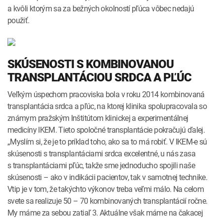
a kvôli ktorým sa za bežných okolností pľúca vôbec nedajú
použiť.
SKÚSENOSTI S KOMBINOVANOU
TRANSPLANTÁCIOU SRDCA A PĽÚC
Veľkým úspechom pracoviska bola v roku 2014 kombinovaná
transplantácia srdca a pľúc, na ktorej klinika spolupracovala so
známym pražským Inštitútom klinickej a experimentálnej
medicíny IKEM. Tieto spoločné transplantácie pokračujú ďalej.
„Myslím si, že je to príklad toho, ako sa to má robiť. V IKEM-e sú
skúsenosti s transplantáciami srdca excelentné, u nás zasa
s transplantáciami pľúc, takže sme jednoducho spojili naše
skúsenosti – ako v indikácii pacientov, tak v samotnej technike.
Vtip je v tom, že takýchto výkonov treba veľmi málo. Na celom
svete sa realizuje 50 – 70 kombinovaných transplantácií ročne.
My máme za sebou zatiaľ 3. Aktuálne však máme na čakacej