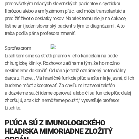
predovšetkým mladých slovenských pacientov s cystickou
fibrózou alebo s emfyzémom pľúc, keď môže transplantácia
predĺžiť život o desiatky rokov. Napriek tomu nie je na čakacej
listine ani jeden slovenský pacient s týmito diagnózami. A to
treba podľa pána profesora zmeniť.
Sprofesorom
Lischkem sme sa stretli priamo v jeho kancelárii na pôde
chirurgickej kliniky. Rozhovor začíname tým, že ho možno
nestihneme dokončiť. Od rána je totiž oznámený potenciálny
darca z Plzne. „Má hraničné funkcie pľúc a ešte nie je jasné, či ich
budeme môcť akceptovať. Za chvíľu mi zazvoní telefón
a dozvieme sa, či ideme operovať, alebo či sa funkcie pľúc ďalej
zhoršujú, a tak ich nemôžeme použiť,“ vysvetľuje profesor
Lischke.
PĽÚCA SÚ Z IMUNOLOGICKÉHO
HĽADISKA MIMORIADNE ZLOŽITÝ