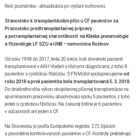
Red. poznámka - aktualizácia po vydaní rozhovoru:
Stanovisko k transplantáciám pľúc u CF pacientov za
Pracovisko predtransplantačnej prípravy
a potransplantačnej starostlivosti na Klinike pneumológie
.
a ftizeológie LF SZU a UNB – nemocnica Ružinov
Od roku 1998 do 2017, teda 20 rokov, boli slovenskí pacienti
transplantovaní v AKH Viedeň s rôznymi diagnózami, z toho 8
pacientov s cystickou fibrózou. S FN Motol spolupracujeme
od
roku 2018 a prvá
pacientka bola transplantovaná 5. 3. 2018.
Do dnešného dňa výkon obojstannej pľúcnej transplantácie na
spomínanom pracovisku absolvovalo spolu 5 pacientov, z toho
jeden s cystickou fibrózou. Na čakacej listine je 6 pacientov,
v súčasnosti ani jeden s CF.
Na Slovensku je podľa Európskeho registra 272 žijúcich
a pravidelne kontrolovaných pacientov s CF. Kontroly prebiehajú