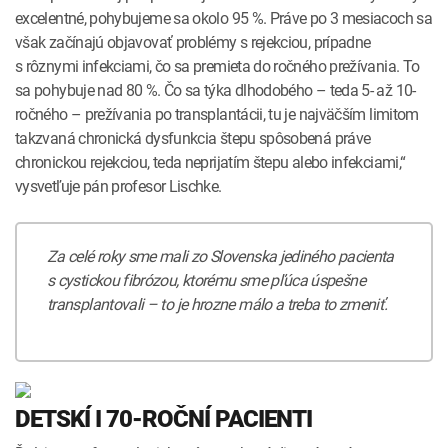
excelentné, pohybujeme sa okolo 95 %. Práve po 3 mesiacoch sa
však začínajú objavovať problémy s rejekciou, prípadne
s rôznymi infekciami, čo sa premieta do ročného prežívania. To
sa pohybuje nad 80 %. Čo sa týka dlhodobého – teda 5- až 10-
ročného – prežívania po transplantácii, tu je najväčším limitom
takzvaná chronická dysfunkcia štepu spôsobená práve
chronickou rejekciou, teda neprijatím štepu alebo infekciami,“
vysvetľuje pán profesor Lischke.
Za celé roky sme mali zo Slovenska jediného pacienta
s cystickou fibrózou, ktorému sme pľúca úspešne
transplantovali – to je hrozne málo a treba to zmeniť.
DETSKÍ I 70-ROČNÍ PACIENTI