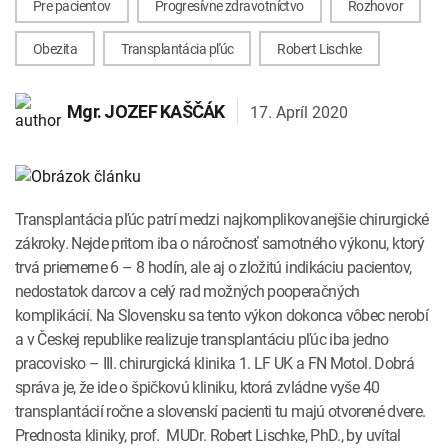
Pre pacientov
Progresívne zdravotníctvo
Rozhovor
INTOLERANCIA POTRAVÍN
Lymská borelióza
Obezita
Transplantácia pľúc
Robert Lischke
Human papillomavirus (HPV)
17. Apríl 2020
Mgr.
JOZEF KAŠČÁK
Transplantácia pľúc patrí medzi najkomplikovanejšie chirurgické
zákroky. Nejde pritom iba o náročnosť samotného výkonu, ktorý
trvá priemerne 6 – 8 hodín, ale aj o zložitú indikáciu pacientov,
nedostatok darcov a celý rad možných pooperačných
komplikácií. Na Slovensku sa tento výkon dokonca vôbec nerobí
a v Českej republike realizuje transplantáciu pľúc iba jedno
pracovisko – III. chirurgická klinika 1. LF UK a FN Motol. Dobrá
správa je, že ide o špičkovú kliniku, ktorá zvládne vyše 40
transplantácií ročne a slovenskí pacienti tu majú otvorené dvere.
Prednosta kliniky, prof. MUDr. Robert Lischke, PhD., by uvítal