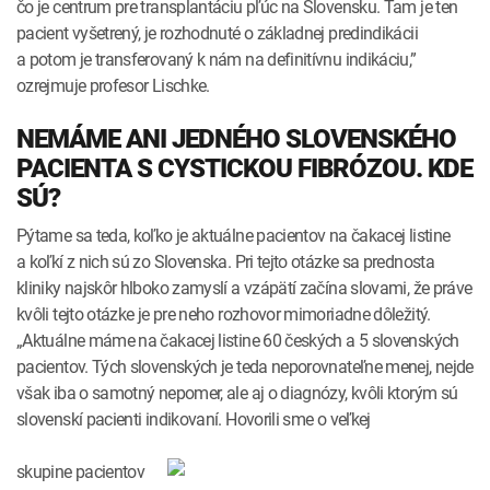
čo je centrum pre transplantáciu pľúc na Slovensku. Tam je ten
pacient vyšetrený, je rozhodnuté o základnej predindikácii
a potom je transferovaný k nám na definitívnu indikáciu,”
ozrejmuje profesor Lischke.
NEMÁME ANI JEDNÉHO SLOVENSKÉHO
PACIENTA S CYSTICKOU FIBRÓZOU. KDE
SÚ?
Pýtame sa teda, koľko je aktuálne pacientov na čakacej listine
a koľkí z nich sú zo Slovenska. Pri tejto otázke sa prednosta
kliniky najskôr hlboko zamyslí a vzápätí začína slovami, že práve
kvôli tejto otázke je pre neho rozhovor mimoriadne dôležitý.
„Aktuálne máme na čakacej listine 60 českých a 5 slovenských
pacientov. Tých slovenských je teda neporovnateľne menej, nejde
však iba o samotný nepomer, ale aj o diagnózy, kvôli ktorým sú
slovenskí pacienti indikovaní. Hovorili sme o veľkej
skupine pacientov