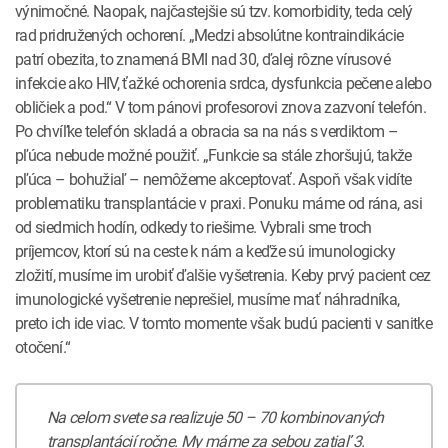
výnimočné. Naopak, najčastejšie sú tzv. komorbidity, teda celý
rad pridružených ochorení. „Medzi absolútne kontraindikácie
patrí obezita, to znamená BMI nad 30, ďalej rôzne vírusové
infekcie ako HIV, ťažké ochorenia srdca, dysfunkcia pečene alebo
obličiek a pod.“ V tom pánovi profesorovi znova zazvoní telefón.
Po chvíľke telefón skladá a obracia sa na nás s verdiktom –
pľúca nebude možné použiť. „Funkcie sa stále zhoršujú, takže
pľúca – bohužiaľ – nemôžeme akceptovať. Aspoň však vidíte
problematiku transplantácie v praxi. Ponuku máme od rána, asi
od siedmich hodín, odkedy to riešime. Vybrali sme troch
príjemcov, ktorí sú na ceste k nám a keďže sú imunologicky
zložití, musíme im urobiť ďalšie vyšetrenia. Keby prvý pacient cez
imunologické vyšetrenie neprešiel, musíme mať náhradníka,
preto ich ide viac. V tomto momente však budú pacienti v sanitke
otočení.“
Na celom svete sa realizuje 50 – 70 kombinovaných
transplantácií ročne. My máme za sebou zatiaľ 3.