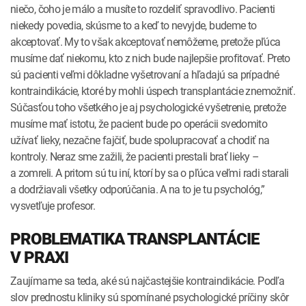
niečo, čoho je málo a musíte to rozdeliť spravodlivo. Pacienti
niekedy povedia, skúsme to a keď to nevyjde, budeme to
akceptovať. My to však akceptovať nemôžeme, pretože pľúca
musíme dať niekomu, kto z nich bude najlepšie profitovať. Preto
sú pacienti veľmi dôkladne vyšetrovaní a hľadajú sa prípadné
kontraindikácie, ktoré by mohli úspech transplantácie znemožniť.
Súčasťou toho všetkého je aj psychologické vyšetrenie, pretože
musíme mať istotu, že pacient bude po operácii svedomito
užívať lieky, nezačne fajčiť, bude spolupracovať a chodiť na
kontroly. Neraz sme zažili, že pacienti prestali brať lieky –
a zomreli. A pritom sú tu iní, ktorí by sa o pľúca veľmi radi starali
a dodržiavali všetky odporúčania. A na to je tu psychológ,”
vysvetľuje profesor.
PROBLEMATIKA TRANSPLANTÁCIE
V PRAXI
Zaujímame sa teda, aké sú najčastejšie kontraindikácie. Podľa
slov prednostu kliniky sú spomínané psychologické príčiny skôr