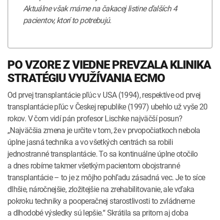
Aktuálne však máme na čakacej listine ďalších 4
pacientov, ktorí to potrebujú.
PO VZORE Z VIEDNE PREVZALA KLINIKA
STRATÉGIU VYUŽÍVANIA ECMO
Od prvej transplantácie pľúc v USA (1994), respektíve od prvej
transplantácie pľúc v Českej republike (1997) ubehlo už vyše 20
rokov. V čom vidí pán profesor Lischke najväčší posun?
„Najväčšia zmena je určite v tom, že v prvopočiatkoch nebola
úplne jasná technika a vo všetkých centrách sa robili
jednostranné transplantácie. To sa kontinuálne úplne otočilo
a dnes robíme takmer všetkým pacientom obojstranné
transplantácie – to je z môjho pohľadu zásadná vec. Je to síce
dlhšie, náročnejšie, zložitejšie na zrehabilitovanie, ale vďaka
pokroku techniky a pooperačnej starostlivosti to zvládneme
a dlhodobé výsledky sú lepšie.“ Skrátila sa pritom aj doba