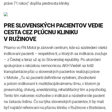
práve 71 rokov,” dopĺňa prednosta kliniky.
PRE SLOVENSKÝCH PACIENTOV VEDIE
CESTA CEZ PĽÚCNU KLINIKU
V RUŽINOVE
Priamo vo FN Motol je zároveň centrum, kde sú sústredení všetci
indikovaní pacienti – respektíve tí, u ktorých sa indikácia zvažuje
– z Českej a teraz už aj zo Slovenskej republiky. Po ukončení
spolupráce s rakúskou nemocnicou AKH Viedeň sa totiž
transplantácie pľúc u slovenských pacientov realizujú práve
v Motole. „Tu sú pacienti definitívne vyšetrení, zhodnotení
a potom indikovaní k multidisciplinárnemu tímu, v ktorom je
pneumológ, chirurg, anestéziológ, rehabilitačný tím a psychológ.
Tento tím nakoniec rozhodne o indikácii a následne ide pacient
na čakaciu listinu. Čo sa týka slovenských pacientov, tí by mali
byť najskôr referovaní na pľúcnu kliniku v Ružinove v Bratislave,