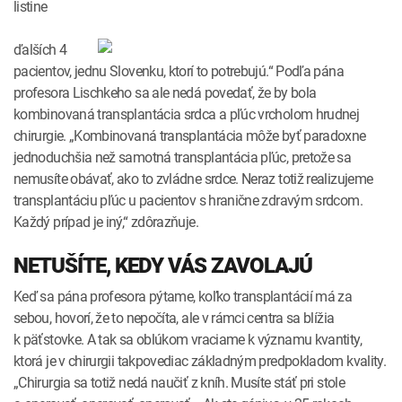
listine
ďalších 4
pacientov, jednu Slovenku, ktorí to potrebujú.“ Podľa pána
profesora Lischkeho sa ale nedá povedať, že by bola
kombinovaná transplantácia srdca a pľúc vrcholom hrudnej
chirurgie. „Kombinovaná transplantácia môže byť paradoxne
jednoduchšia než samotná transplantácia pľúc, pretože sa
nemusíte obávať, ako to zvládne srdce. Neraz totiž realizujeme
transplantáciu pľúc u pacientov s hranične zdravým srdcom.
Každý prípad je iný,“ zdôrazňuje.
NETUŠÍTE, KEDY VÁS ZAVOLAJÚ
Keď sa pána profesora pýtame, koľko transplantácií má za
sebou, hovorí, že to nepočíta, ale v rámci centra sa blížia
k päťstovke. A tak sa oblúkom vraciame k významu kvantity,
ktorá je v chirurgii takpovediac základným predpokladom kvality.
„Chirurgia sa totiž nedá naučiť z kníh. Musíte stáť pri stole