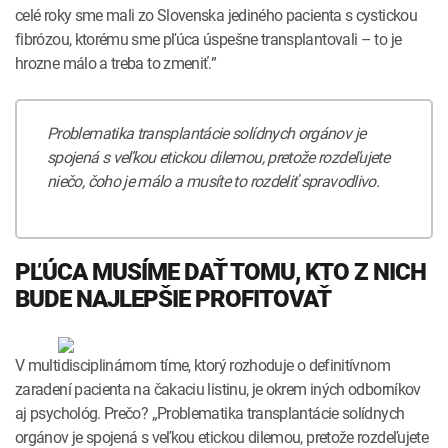
celé roky sme mali zo Slovenska jediného pacienta s cystickou
fibrózou, ktorému sme pľúca úspešne transplantovali – to je
hrozne málo a treba to zmeniť.”
Problematika transplantácie solídnych orgánov je
spojená s veľkou etickou dilemou, pretože rozdeľujete
niečo, čoho je málo a musíte to rozdeliť spravodlivo.
PĽÚCA MUSÍME DAŤ TOMU, KTO Z NICH
BUDE NAJLEPŠIE PROFITOVAŤ
V multidisciplinárnom tíme, ktorý rozhoduje o definitívnom
zaradení pacienta na čakaciu listinu, je okrem iných odborníkov
aj psychológ. Prečo? „Problematika transplantácie solídnych
orgánov je spojená s veľkou etickou dilemou, pretože rozdeľujete