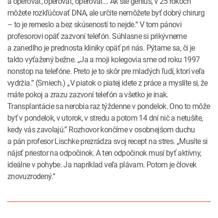
a operovať, operovať, operovať… Ak ste génius, v 25 rokoch
môžete rozkľúčovať DNA, ale určite nemôžete byť dobrý chirurg
– to je remeslo a bez skúseností to nejde.“ V tom pánovi
profesorovi opäť zazvoní telefón. Súhlasne si prikývneme
a zanedlho je prednosta kliniky opäť pri nás. Pýtame sa, či je
takto vyťažený bežne. „Ja a moji kolegovia sme od roku 1997
nonstop na telefóne. Preto je to skôr pre mladých ľudí, ktorí veľa
vydržia.” (Smiech.) „V piatok o piatej idete z práce a myslíte si, že
máte pokoj a zrazu zazvoní telefón a všetko je inak.
Transplantácie sa nerobia raz týždenne v pondelok. Ono to môže
byť v pondelok, v utorok, v stredu a potom 14 dní nič a netušíte,
kedy vás zavolajú.” Rozhovor končíme v osobnejšom duchu
a pán profesor Lischke prezrádza svoj recept na stres. „Musíte si
nájsť priestor na odpočinok. A ten odpočinok musí byť aktívny,
ideálne v pohybe. Ja napríklad veľa plávam. Potom je človek
znovuzrodený.“