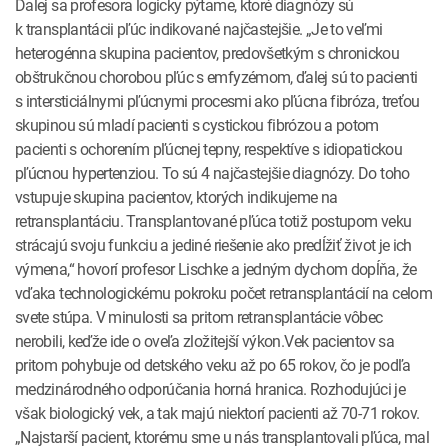
Ďalej sa profesora logicky pýtame, ktoré diagnózy sú
k transplantácii pľúc indikované najčastejšie. „Je to veľmi
heterogénna skupina pacientov, predovšetkým s chronickou
obštrukčnou chorobou pľúc s emfyzémom, ďalej sú to pacienti
s intersticiálnymi pľúcnymi procesmi ako pľúcna fibróza, treťou
skupinou sú mladí pacienti s cystickou fibrózou a potom
pacienti s ochorením pľúcnej tepny, respektíve s idiopatickou
pľúcnou hypertenziou. To sú 4 najčastejšie diagnózy. Do toho
vstupuje skupina pacientov, ktorých indikujeme na
retransplantáciu. Transplantované pľúca totiž postupom veku
strácajú svoju funkciu a jediné riešenie ako predĺžiť život je ich
výmena,“ hovorí profesor Lischke a jedným dychom dopĺňa, že
vďaka technologickému pokroku počet retransplantácií na celom
svete stúpa. V minulosti sa pritom retransplantácie vôbec
nerobili, keďže ide o oveľa zložitejší výkon.Vek pacientov sa
pritom pohybuje od detského veku až po 65 rokov, čo je podľa
medzinárodného odporúčania horná hranica. Rozhodujúci je
však biologický vek, a tak majú niektorí pacienti až 70-71 rokov.
„Najstarší pacient, ktorému sme u nás transplantovali pľúca, mal