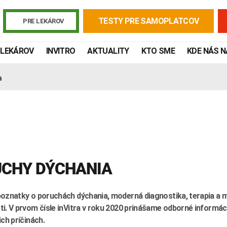
TESTY PRE SAMOPLATCOV
PRE LEKÁROV
 LEKÁROV
INVITRO
AKTUALITY
KTO SME
KDE NÁS 
a
CHY DÝCHANIA
Žiadanky a tlačivá
Výsledky vyšetrení
Kortizol
Odberová
poznatky o poruchách dýchania, moderná diagnostika, terapia a 
ti. V prvom čísle inVitra v roku 2020 prinášame odborné informá
Lymská borelióza
Human papillomavirus (HPV)
ich príčinách.