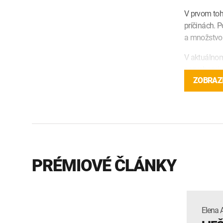
V prvom toh
príčinách. 
a množstvo 
V aktuálnom
poruchami d
sme sa aj n
ZOBRAZI
poškodenie 
prehľad civi
Odbornú časť
z prostredia
Langerovú, 
PRÉMIOVÉ ČLÁNKY
svete zmlúv,
S optimisti
a ako momen
prof. MUDr. 
vedúcim Pro
Elena 
obsah rubrik