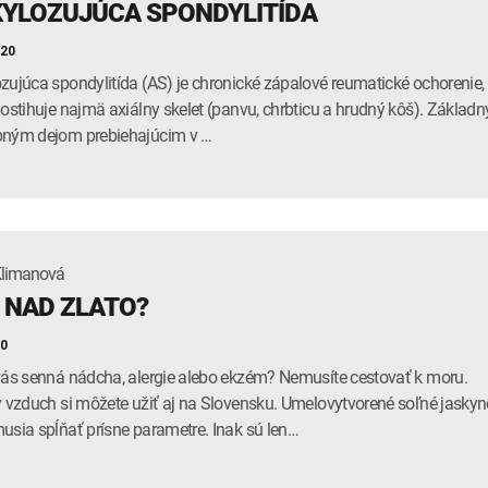
YLOZUJÚCA SPONDYLITÍDA
020
zujúca spondylitída (AS) je chronické zápalové reumatické ochorenie,
postihuje najmä axiálny skelet (panvu, chrbticu a hrudný kôš). Základ
bným dejom prebiehajúcim v …
Klimanová
 NAD ZLATO?
20
vás senná nádcha, alergie alebo ekzém? Nemusíte cestovať k moru.
ý vzduch si môžete užiť aj na Slovensku. Umelovytvorené soľné jaskyn
usia spĺňať prísne parametre. Inak sú len…