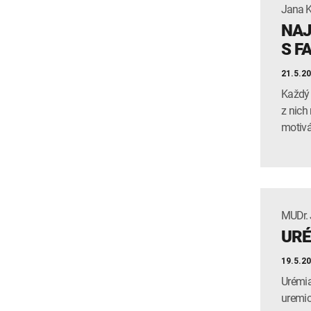
Jana 
NAJ
S F
21.5.2
Každý r
z nich
motivá
MUDr. 
URÉ
19.5.2
Urémia
uremic