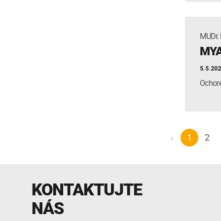
MUDr. 
MYA
5.5.20
Ochore
«
1
2
KONTAKTUJTE
NÁS