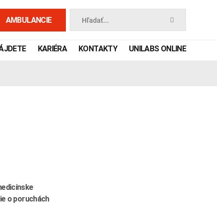
AMBULANCIE
Hľadať...
NÁJDETE
KARIÉRA
KONTAKTY
UNILABS ONLINE
 príručka
medicínske
cie o poruchách