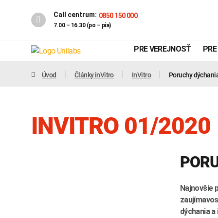
Call centrum:
0850 150 000
7.00 – 16.30 (po – pia)
PRE VEREJNOSŤ
PRE
Úvod
Články inVitro
InVitro
Poruchy dýchani
INVITRO 01/2020
PORU
Genetika
Covid-19
Najnovšie 
zaujímavos
INTOLERANCIA POTRAVÍN
dýchania a 