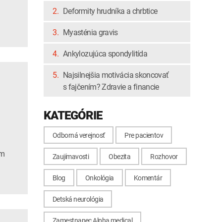
li s Tatianou
2.
Deformity hrudníka a chrbtice
3.
Myasténia gravis
4.
Ankylozujúca spondylitída
5.
Najsilnejšia motivácia skoncovať
s fajčením? Zdravie a financie
KATEGÓRIE
Odborná verejnosť
Pre pacientov
om
Zaujímavosti
Obezita
Rozhovor
Blog
Onkológia
Komentár
Detská neurológia
Zamestnanec Alpha medical