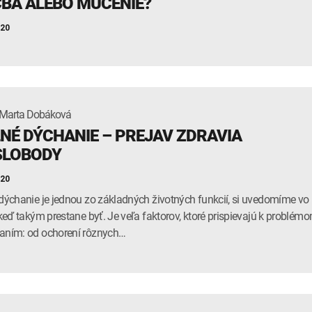
ČBA ALEBO MUČENIE?
šal zbaviť svojej závislosti. O skoncovaní s fajčením sme sa rozpráva
RÚVZ v Banskej Bystrici.
020
 príjemné čítanie!
 Marta Dobáková
NÉ DÝCHANIE – PREJAV ZDRAVIA
SLOBODY
020
 dýchanie je jednou zo základných životných funkcií, si uvedomíme vo
, keď takým prestane byť. Je veľa faktorov, ktoré prispievajú k problém
aním: od ochorení rôznych…