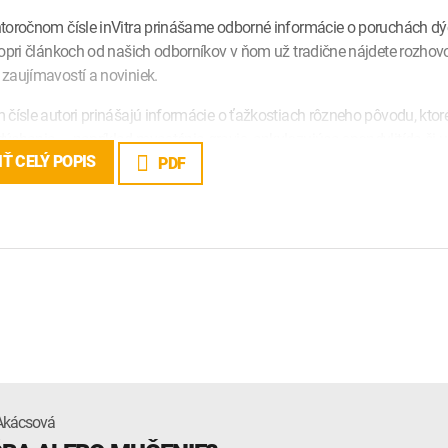
toročnom čísle inVitra prinášame odborné informácie o poruchách dý
Popri článkoch od našich odborníkov v ňom už tradične nájdete rozhovo
zaujímavostí a noviniek.
 čísle autori prinášajú informácie o ťažkostiach rôzneho pôvodu, ktor
ýchania – napríklad myasténia gravis, ankylozujúca spondylitída či 
a otravu oxidom uhoľnatým a oxidom uhličitým, deformity hrudníka a c
Ť CELÝ POPIS
PDF
mozgového kmeňa, ktoré je jednou z príčin porúch dýchania. V rubrike
lizačných faktorov, ktoré priamo či nepriamo vplývajú na stav našich d
 dopĺňajú rozhovory, blogy od našich stálych prispievateľov, komentár
 soľnej jaskyne. Prostredníctvom rozhovoru predstavujeme inžinierku K
našu manažérku pre styk so zdravotnými poisťovňami, ktorá nám poro
 číselných operácií a kódov zdravotných výkonov, ale prezradila aj čo-t
ckým Bekimom sme sa porozprávali o jeho životnej ceste, o tom, čo h
tálne žije. O transplantáciách pľúc sme sa porozprávali s popredný
Robertom Lischkem, PhD., prednostom III. chirurgickej kliniky 1. LF UK
gramu transplantácie pľúc pre Českú republiku. S pľúcami tentokrát úz
Akácsová
y Z druhej strany. Boj s fajčením je vždy náročný, o tom vie svoje každý