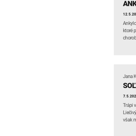
ANK
12.5.2
Ankylo
ktoré 
choro
Jana 
SOĽ
7.5.20
Trápi 
Liečiv
však m