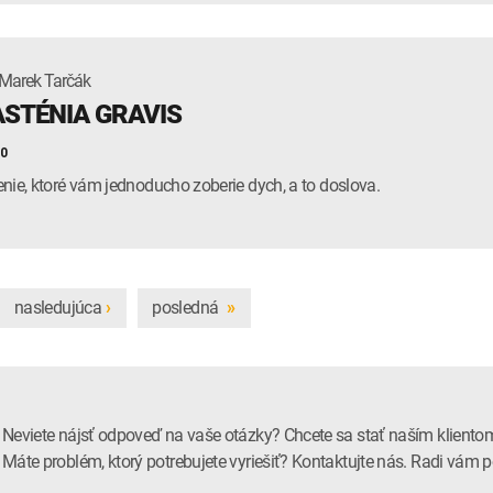
Marek Tarčák
STÉNIA GRAVIS
20
nie, ktoré vám jednoducho zoberie dych, a to doslova.
nasledujúca
posledná
›
»
Neviete nájsť odpoveď na vaše otázky? Chcete sa stať naším kliento
Máte problém, ktorý potrebujete vyriešiť? Kontaktujte nás. Radi vá