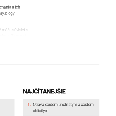
chania a ich
ry, blogy
é môžu súvisieť s
urémia. Zamerali
hrbtice či
 Intro prinášame
ýchacích ciest.
 či reportáž
ristínu
zprávala nielen o
o o sebe.
o poháňa vpred
NAJČÍTANEJŠIE
m odborníkom,
 a FN Motol a
1.
Otrava oxidom uhoľnatým a oxidom
ko súvisí aj
uhličitým
 fajčiar, ktorý sa