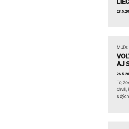
LIE
niekedy pokú
Zvalovou z 
28.5.2
Prajeme vám
MUDr.
VOĽ
AJ 
26.5.2
To, že
chvíli
s dých