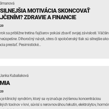
Klimanová
SILNEJŠIA MOTIVÁCIA SKONCOVAŤ
AJČENÍM? ZDRAVIE A FINANCIE
020
ok sa približne tretina fajčiarov pokúsi zbaviť svojej závislosti. Väčši
 neúspešne. Dlhoročný návyk, stres či spoločenský tlak sú silnejšie ako
cia prestať. Pesimistické…
Janka Kubaliaková
MIA
020
 je klinický syndróm, ktorý sa vyznačuje zvýšenou koncentráciou
kých toxínov v krvi, súvisí s nerovnováhou tekutín, elektrolytov, hormó