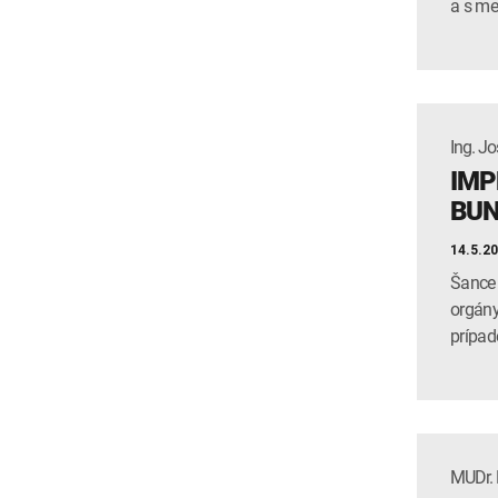
a s me
Ing. Jo
IMP
BU
14.5.2
Šance 
orgány
prípad
MUDr. 