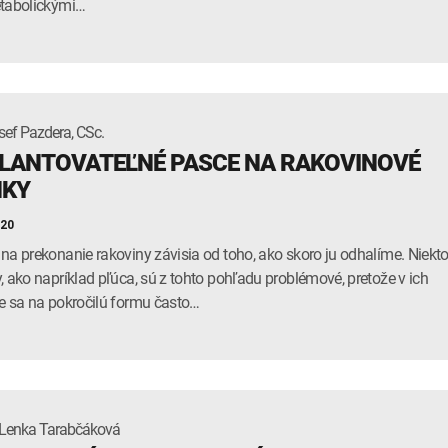
tabolickými…
sef Pazdera, CSc.
LANTOVATEĽNÉ PASCE NA RAKOVINOVÉ
NKY
020
na prekonanie rakoviny závisia od toho, ako skoro ju odhalíme. Niekto
, ako napríklad pľúca, sú z tohto pohľadu problémové, pretože v ich
e sa na pokročilú formu často…
Lenka Tarabčáková