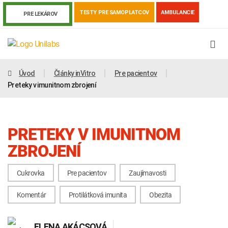
TESTY PRE SAMOPLATCOV
AMBULANCIE
PRE LEKÁROV
Úvod
Články inVitro
Pre pacientov
Preteky v imunitnom zbrojení
PRETEKY V IMUNITNOM
ZBROJENÍ
Cukrovka
Pre pacientov
Zaujímavosti
Genetika
Covid-19
Žiadanky a tlačivá
Komentár
Protilátková imunita
Obezita
Výsledky vyšetrení
Kortizol
Odberová príručka
ELENA AKÁCSOVÁ