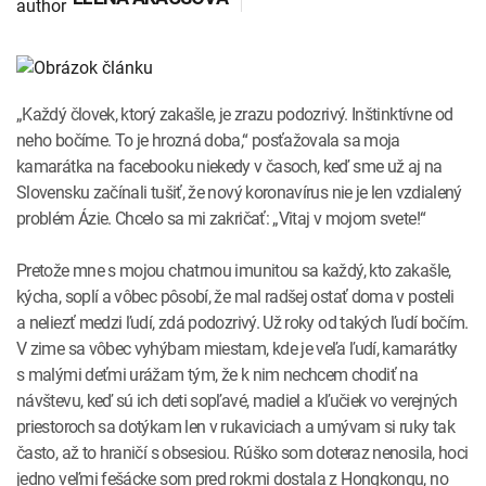
INTOLERANCIA POTRAVÍN
Lymská borelióza
Human papillomavirus (HPV)
„Každý človek, ktorý zakašle, je zrazu podozrivý. Inštinktívne od
neho bočíme. To je hrozná doba,“ posťažovala sa moja
kamarátka na facebooku niekedy v časoch, keď sme už aj na
Slovensku začínali tušiť, že nový koronavírus nie je len vzdialený
problém Ázie. Chcelo sa mi zakričať: „Vitaj v mojom svete!“
Pretože mne s mojou chatrnou imunitou sa každý, kto zakašle,
kýcha, soplí a vôbec pôsobí, že mal radšej ostať doma v posteli
a neliezť medzi ľudí, zdá podozrivý. Už roky od takých ľudí bočím.
V zime sa vôbec vyhýbam miestam, kde je veľa ľudí, kamarátky
s malými deťmi urážam tým, že k nim nechcem chodiť na
návštevu, keď sú ich deti sopľavé, madiel a kľučiek vo verejných
priestoroch sa dotýkam len v rukaviciach a umývam si ruky tak
často, až to hraničí s obsesiou. Rúško som doteraz nenosila, hoci
jedno veľmi fešácke som pred rokmi dostala z Hongkongu, no