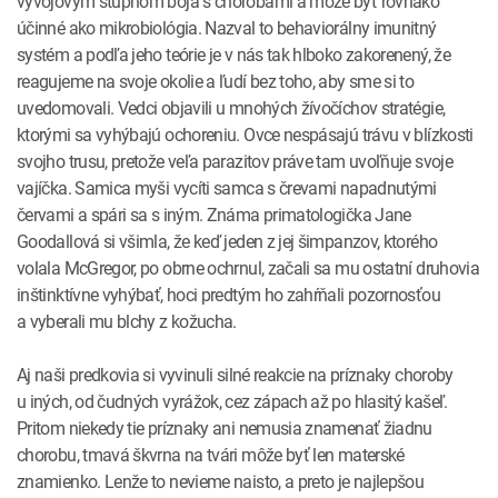
vývojovým stupňom boja s chorobami a môže byť rovnako
účinné ako mikrobiológia. Nazval to behaviorálny imunitný
systém a podľa jeho teórie je v nás tak hlboko zakorenený, že
reagujeme na svoje okolie a ľudí bez toho, aby sme si to
uvedomovali. Vedci objavili u mnohých žívočíchov stratégie,
ktorými sa vyhýbajú ochoreniu. Ovce nespásajú trávu v blízkosti
svojho trusu, pretože veľa parazitov práve tam uvoľňuje svoje
vajíčka. Samica myši vycíti samca s črevami napadnutými
červami a spári sa s iným. Známa primatologička Jane
Goodallová si všimla, že keď jeden z jej šimpanzov, ktorého
volala McGregor, po obrne ochrnul, začali sa mu ostatní druhovia
inštinktívne vyhýbať, hoci predtým ho zahŕňali pozornosťou
a vyberali mu blchy z kožucha.
Aj naši predkovia si vyvinuli silné reakcie na príznaky choroby
u iných, od čudných vyrážok, cez zápach až po hlasitý kašeľ.
Pritom niekedy tie príznaky ani nemusia znamenať žiadnu
chorobu, tmavá škvrna na tvári môže byť len materské
znamienko. Lenže to nevieme naisto, a preto je najlepšou