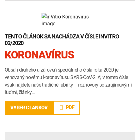
TENTO ČLÁNOK SA NACHÁDZA V ČÍSLE INVITRO
02/2020
KORONAVÍRUS
Obsah druhého a zároveň špeciálneho čísla roka 2020 je
venovaný novému koronavírusu SARS-CoV-2. Aj v tomto čísle
však nájdete naše tradičné rubriky – rozhovory so zaujímavými
ľuďmi, články…
PDF
VÝBER ČLÁNKOV