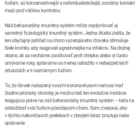
ľuďom, sú konzervatívnejší a individualistickejší, sociálny kontakt
majú pod väčšou kontrolou.
Náš behaviorálny imunitný systém môže ovplyvňovať aj
samotný fyziologický imunitný systém. Jedna štúdia zistila, že
len obyčajný pohľad na choro vyzerajúceho človeka stimuluje
biele krvinky, aby reagovali agresívnejšie na infekciu. Na druhej
strane, ak sa necháme zaočkovať proti chrípke, alebo si často
umývame ruky, správame sa menej ostražito v nebezpečných
situáciách a k neznámym ľuďom.
To, že človek nakazený novým koronavírusom nemusí mať
žiadne príznaky choroby, je možno tiež len evolučná mutácia
reagujúca práve na náš behaviorálny imunitný systém – teda na
ostražitosť voči ľuďom pôsobiacim choro. Som zvedavá, ako
v týchto nekončiacich pretekoch v zbrojení teraz zmutuje naše
správanie.