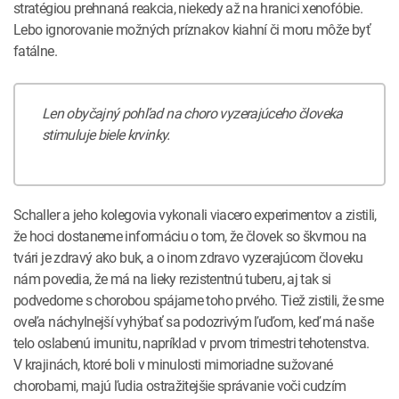
stratégiou prehnaná reakcia, niekedy až na hranici xenofóbie.
Lebo ignorovanie možných príznakov kiahní či moru môže byť
fatálne.
Len obyčajný pohľad na choro vyzerajúceho človeka
stimuluje biele krvinky.
Schaller a jeho kolegovia vykonali viacero experimentov a zistili,
že hoci dostaneme informáciu o tom, že človek so škvrnou na
tvári je zdravý ako buk, a o inom zdravo vyzerajúcom človeku
nám povedia, že má na lieky rezistentnú tuberu, aj tak si
podvedome s chorobou spájame toho prvého. Tiež zistili, že sme
oveľa náchylnejší vyhýbať sa podozrivým ľuďom, keď má naše
telo oslabenú imunitu, napríklad v prvom trimestri tehotenstva.
V krajinách, ktoré boli v minulosti mimoriadne sužované
chorobami, majú ľudia ostražitejšie správanie voči cudzím