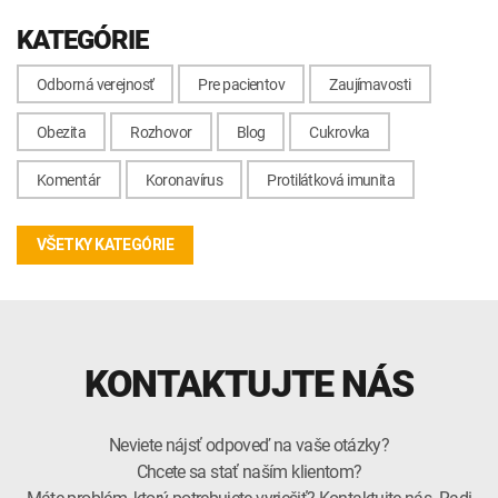
KATEGÓRIE
Odborná verejnosť
Pre pacientov
Zaujímavosti
Obezita
Rozhovor
Blog
Cukrovka
Komentár
Koronavírus
Protilátková imunita
VŠETKY KATEGÓRIE
KONTAKTUJTE NÁS
Neviete nájsť odpoveď na vaše otázky?
Chcete sa stať naším klientom?
Máte problém, ktorý potrebujete vyriešiť? Kontaktujte nás. Radi