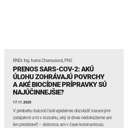
RNDr. Ing. Ivana Charousová, PhD.
PRENOS SARS-COV-2: AKÚ
ÚLOHU ZOHRÁVAJÚ POVRCHY
A AKÉ BIOCÍDNE PRÍPRAVKY SÚ
NAJÚČINNEJŠIE?
17.11.2020
V priebehu tisícročí boli epidémie obzvlášť masovými
zabijakmi a to v rozsahu, aký si dnes nedokážeme ani
len predstaviť – dokonca ani v čase koronavírusu.