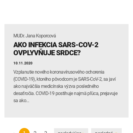
MUDr. Jana Koporcová
AKO INFEKCIA SARS-COV-2
OVPLYVŇUJE SRDCE?
10.11.2020
Vzplanutie nového koronavírusového ochorenia
(COVID-19), ktorého pôvodcom je SARS-CoV-2, sa javí
ako najväčšia medicínska výzva posledného
desaťročia. COVID-19 postihuje najmä pľúca, prejavuje
sa ako…
«
1
2
3