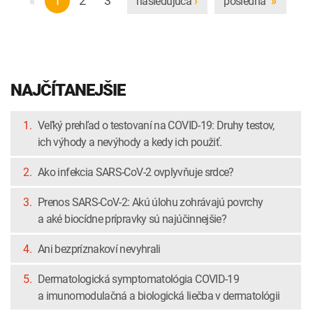
nasledujúca
posledná
›
»
NAJČÍTANEJŠIE
1.
Veľký prehľad o testovaní na COVID-19: Druhy testov,
ich výhody a nevýhody a kedy ich použiť.
2.
Ako infekcia SARS-CoV-2 ovplyvňuje srdce?
3.
Prenos SARS-CoV-2: Akú úlohu zohrávajú povrchy
a aké biocídne prípravky sú najúčinnejšie?
4.
Ani bezpríznakoví nevyhrali
5.
Dermatologická symptomatológia COVID-19
a imunomodulačná a biologická liečba v dermatológii