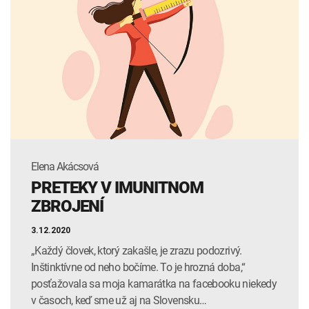
vám poodkryje psychologička a odborníčka na komunikáciu
Adela Makoviská.
Prajeme vám príjemné čítanie!
Elena Akácsová
PRETEKY V IMUNITNOM
ZBROJENÍ
3.12.2020
„Každý človek, ktorý zakašle, je zrazu podozrivý.
Inštinktívne od neho bočíme. To je hrozná doba,“
posťažovala sa moja kamarátka na facebooku niekedy
v časoch, keď sme už aj na Slovensku…