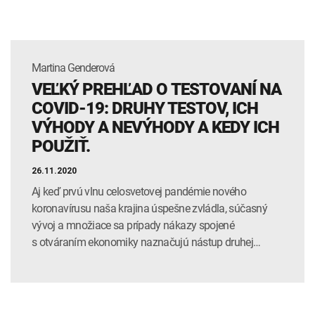
Martina Genderová
VEĽKÝ PREHĽAD O TESTOVANÍ NA
COVID-19: DRUHY TESTOV, ICH
VÝHODY A NEVÝHODY A KEDY ICH
POUŽIŤ.
26.11.2020
Aj keď prvú vlnu celosvetovej pandémie nového
koronavírusu naša krajina úspešne zvládla, súčasný
vývoj a množiace sa prípady nákazy spojené
s otváraním ekonomiky naznačujú nástup druhej…