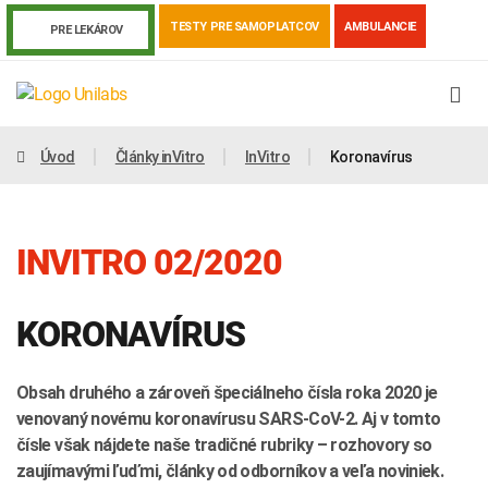
TESTY PRE SAMOPLATCOV
AMBULANCIE
PRE LEKÁROV
Úvod
Články inVitro
InVitro
Koronavírus
INVITRO 02/2020
KORONAVÍRUS
Obsah druhého a zároveň špeciálneho čísla roka 2020 je
Genetika
Covid-19
Žiadanky a tlačivá
venovaný novému koronavírusu SARS-CoV-2. Aj v tomto
čísle však nájdete naše tradičné rubriky – rozhovory so
Výsledky vyšetrení
Kortizol
Odberová príručka
zaujímavými ľuďmi, články od odborníkov a veľa noviniek.