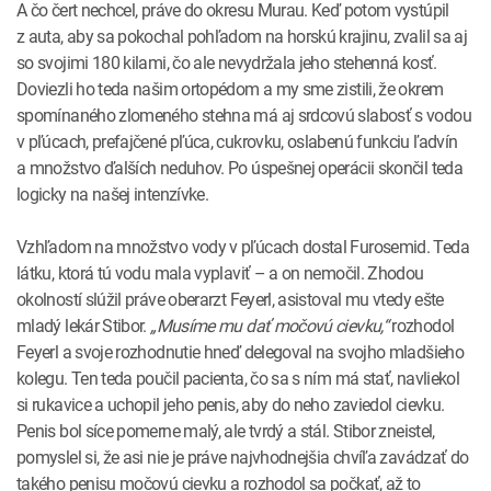
A čo čert nechcel, práve do okresu Murau. Keď potom vystúpil
z auta, aby sa pokochal pohľadom na horskú krajinu, zvalil sa aj
so svojimi 180 kilami, čo ale nevydržala jeho stehenná kosť.
Doviezli ho teda našim ortopédom a my sme zistili, že okrem
spomínaného zlomeného stehna má aj srdcovú slabosť s vodou
v pľúcach, prefajčené pľúca, cukrovku, oslabenú funkciu ľadvín
a množstvo ďalších neduhov. Po úspešnej operácii skončil teda
logicky na našej intenzívke.
Vzhľadom na množstvo vody v pľúcach dostal Furosemid. Teda
látku, ktorá tú vodu mala vyplaviť – a on nemočil. Zhodou
okolností slúžil práve oberarzt Feyerl, asistoval mu vtedy ešte
mladý lekár Stibor.
„Musíme mu dať močovú cievku,“
rozhodol
Feyerl a svoje rozhodnutie hneď delegoval na svojho mladšieho
kolegu. Ten teda poučil pacienta, čo sa s ním má stať, navliekol
si rukavice a uchopil jeho penis, aby do neho zaviedol cievku.
Penis bol síce pomerne malý, ale tvrdý a stál. Stibor zneistel,
pomyslel si, že asi nie je práve najvhodnejšia chvíľa zavádzať do
takého penisu močovú cievku a rozhodol sa počkať, až to