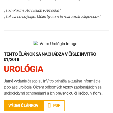
„To netuším. Asi niekde v Amerike.“
„Tak sa ho spýtajte. Určite by som tu mal zopár záujemcov.“
TENTO ČLÁNOK SA NACHÁDZA V ČÍSLE INVITRO
01/2018
UROLÓGIA
Jarné vydanie časopisu inVitro prináša aktuálne informácie
z oblasti urológie. Okrem odborných textov zaoberajúcich sa
urologickými ochoreniami a ich prevenciou či liečbou v ňom…
PDF
VÝBER ČLÁNKOV