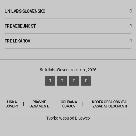
UNILABS SLOVENSKO
PRE VEREJNOSŤ
PRE LEKÁROV
© Unilabs Slovensko, s. r. o., 2026
LINKA
PRÁVNE
OCHRANA
KÓDEX OBCHODNÝCH
DÔVERY
OZNÁMENIE
ÚDAJOV
ZÁSAD SPOLOČNOSTI
Tvorba webu
od Blueweb