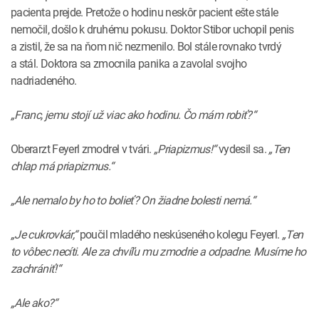
pacienta prejde. Pretože o hodinu neskôr pacient ešte stále
nemočil, došlo k druhému pokusu. Doktor Stibor uchopil penis
a zistil, že sa na ňom nič nezmenilo. Bol stále rovnako tvrdý
a stál. Doktora sa zmocnila panika a zavolal svojho
nadriadeného.
„Franc, jemu stojí už viac ako hodinu. Čo mám robiť?“
Oberarzt Feyerl zmodrel v tvári.
„Priapizmus!“
vydesil sa.
„Ten
chlap má priapizmus.“
„Ale nemalo by ho to bolieť? On žiadne bolesti nemá.“
„Je cukrovkár,“
poučil mladého neskúseného kolegu Feyerl.
„Ten
to vôbec necíti. Ale za chvíľu mu zmodrie a odpadne. Musíme ho
zachrániť!“
„Ale ako?“