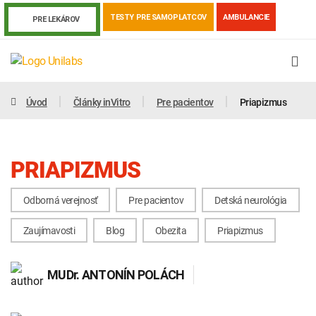
TESTY PRE SAMOPLATCOV
AMBULANCIE
PRE LEKÁROV
Úvod
Články inVitro
Pre pacientov
Priapizmus
PRIAPIZMUS
Odborná verejnosť
Pre pacientov
Detská neurológia
Zaujímavosti
Blog
Obezita
Priapizmus
Genetika
Covid-19
Žiadanky a tlačivá
MUDr.
ANTONÍN POLÁCH
Výsledky vyšetrení
Kortizol
Odberová príručka