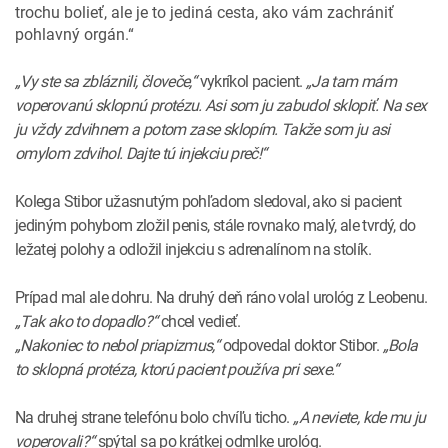
trochu bolieť, ale je to jediná cesta, ako vám zachrániť
pohlavný orgán.“
„Vy ste sa zbláznili, človeče,“
vykríkol pacient.
„Ja tam mám
voperovanú sklopnú protézu. Asi som ju zabudol sklopiť. Na sex
ju vždy zdvihnem a potom zase sklopím. Takže som ju asi
omylom zdvihol. Dajte tú injekciu preč!“
Kolega Stibor užasnutým pohľadom sledoval, ako si pacient
jediným pohybom zložil penis, stále rovnako malý, ale tvrdý, do
ležatej polohy a odložil injekciu s adrenalínom na stolík.
Prípad mal ale dohru. Na druhý deň ráno volal urológ z Leobenu.
„Tak ako to dopadlo?“
chcel vedieť.
„Nakoniec to nebol priapizmus,“
odpovedal doktor Stibor.
„Bola
to sklopná protéza, ktorú pacient používa pri sexe.“
Na druhej strane telefónu bolo chvíľu ticho.
„A neviete, kde mu ju
voperovali?“
spýtal sa po krátkej odmlke urológ.