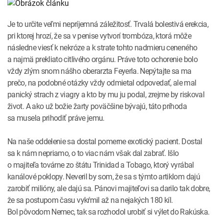
INTOLERANCIA POTRAVÍN
Lymská borelióza
Je to určite veľmi nepríjemná záležitosť. Trvalá bolestivá erekcia,
Human papillomavirus (HPV)
pri ktorej hrozí, že sa v penise vytvorí trombóza, ktorá môže
následne viesť k nekróze a k strate tohto nadmieru ceneného
a najmä prekliato citlivého orgánu. Práve toto ochorenie bolo
vždy zlým snom nášho oberarzta Feyerla. Nepýtajte sa ma
prečo, na podobné otázky vždy odmietal odpovedať, ale mal
panický strach z viagry a kto by mu ju podal, zrejme by riskoval
život. A ako už božie žarty poväčšine bývajú, táto príhoda
sa musela prihodiť práve jemu.
Na naše oddelenie sa dostal pomerne exotický pacient. Dostal
sa k nám nepriamo, o to viac nám však dal zabrať. Išlo
o majiteľa továrne zo štátu Trinidad a Tobago, ktorý vyrábal
kanálové poklopy. Neveril by som, že sa s týmto artiklom dajú
zarobiť milióny, ale dajú sa. Pánovi majiteľovi sa darilo tak dobre,
že sa postupom času vykŕmil až na nejakých 180 kíl.
Bol pôvodom Nemec, tak sa rozhodol urobiť si výlet do Rakúska.