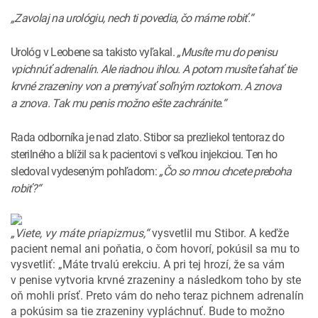
„Zavolaj na urológiu, nech ti povedia, čo máme robiť.“
Urológ v Leobene sa takisto vyľakal.
„Musíte mu do penisu
vpichnúť adrenalín. Ale riadnou ihlou. A potom musíte ťahať tie
krvné zrazeniny von a premývať soľným roztokom. A znova
a znova. Tak mu penis možno ešte zachránite.“
Rada odborníka je nad zlato. Stibor sa prezliekol tentoraz do
sterilného a blížil sa k pacientovi s veľkou injekciou. Ten ho
sledoval vydeseným pohľadom:
„Čo so mnou chcete preboha
robiť?“
„Viete, vy máte priapizmus,“
vysvetlil mu Stibor. A keďže
pacient nemal ani poňatia, o čom hovorí, pokúsil sa mu to
vysvetliť: „Máte trvalú erekciu. A pri tej hrozí, že sa vám
v penise vytvoria krvné zrazeniny a následkom toho by ste
oň mohli prísť. Preto vám do neho teraz pichnem adrenalín
a pokúsim sa tie zrazeniny vypláchnuť. Bude to možno