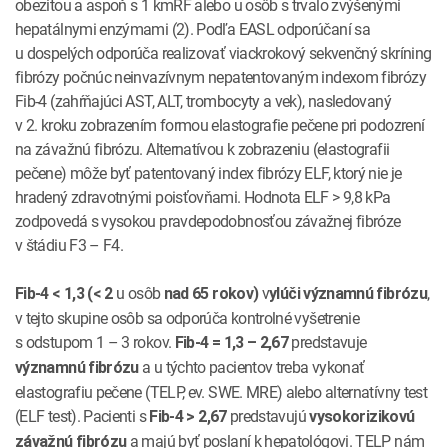
obezitou a aspoň s 1 kmRF alebo u osôb s trvalo zvýšenými
hepatálnymi enzýmami (2). Podľa EASL odporúčaní sa
u dospelých odporúča realizovať viackrokový sekvenčný skríning
fibrózy počnúc neinvazívnym nepatentovaným indexom fibrózy
Fib-4 (zahŕňajúci AST, ALT, trombocyty a vek), nasledovaný
v 2. kroku zobrazením formou elastografie pečene pri podozrení
na závažnú fibrózu. Alternatívou k zobrazeniu (elastografii
pečene) môže byť patentovaný index fibrózy ELF, ktorý nie je
hradený zdravotnými poisťovňami. Hodnota ELF > 9,8 kPa
zodpovedá s vysokou pravdepodobnosťou závažnej fibróze
v štádiu F3 – F4.
u osôb
v
,
Fib-4 < 1,3 (< 2
nad 65 rokov)
ylúči významnú fibrózu
v tejto skupine osôb sa odporúča kontrolné vyšetrenie
s odstupom 1 – 3 rokov.
predstavuje
Fib-4 = 1,3 – 2,67
a u týchto pacientov treba vykonať
významnú fibrózu
elastografiu pečene (TELP, ev. SWE. MRE) alebo alternatívny test
(ELF test). Pacienti s
predstavujú
Fib-4 > 2,67
vysokorizikovú
a majú byť poslaní k hepatológovi. TELP nám
závažnú fibrózu