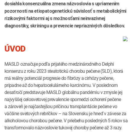
dosiahla konsenzuálna zmena názvoslovia s upriamením
pozornosti na etiopatogenetickú súvislosť s metabolickými
rizikovými faktormi aj s možnosťami neinvazívnej
diagnostiky, skríningu a prevencie nepriaznivých dôsledkov.
ÚVOD
MASLD označuje podľa prijatého medzinárodného Delphi
konsenzu z roku 2023 steatotickú chorobu pečene (SLD), ktorá
má reálny potenciál progresie do fibrózy a cirhózy pečene,
prípadne až do hepatocelulárneho karcinómu. V poslednom
desaťročí predstavuje MASLD globálnu pandémiu v zmysle jej
najvyššej celosvetovej prevalencie spomedzi ochorení pečene
a zároveň je najčastejšou príčinou transplantácie pečene vo
väčšine svetových rebríčkov – na Slovensku je hneď v závese za
alkoholovou chorobou pečene. V priebehu posledných 5 rokov sa
transformovalo názvoslovie tukovej choroby pečene až 3 razy.