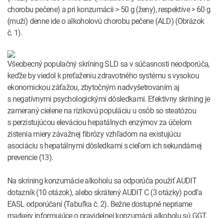
chorobu pečene) a pri konzumácii > 50 g (ženy), respektíve > 60 g
(muži) denne ide o alkoholovú chorobu pečene (ALD) (Obrázok
č. 1).
Všeobecný populačný skríning SLD sa v súčasnosti neodporúča,
keďže by viedol k preťaženiu zdravotného systému s vysokou
ekonomickou záťažou, zbytočným nadvyšetrovaním aj
s negatívnymi psychologickými dôsledkami. Efektívny skríning je
zameraný cielene na rizikovú populáciu u osôb so steatózou
s perzistujúcou eleváciou hepatálnych enzýmov za účelom
zistenia miery závažnej fibrózy vzhľadom na existujúcu
asociáciu s hepatálnymi dôsledkami s cieľom ich sekundárnej
prevencie (13).
Na skríning konzumácie alkoholu sa odporúča použiť AUDIT
dotazník (10 otázok), alebo skrátený AUDIT C (3 otázky) podľa
EASL odporúčaní (Tabuľka č. 2). Bežne dostupné nepriame
markery informujúce o pravidelnej konzumácii alkoholu sú GGT,