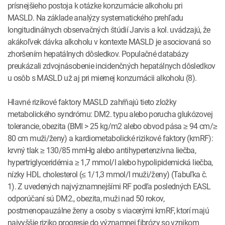
prísnejšieho postoja k otázke konzumácie alkoholu pri
MASLD. Na základe analýzy systematického prehľadu
longitudinálnych observačných štúdií Jarvis a kol. uvádzajú, že
akákoľvek dávka alkoholu v kontexte MASLD je asociovaná so
zhoršením hepatálnych dôsledkov. Populačné databázy
preukázali zdvojnásobenie incidenčných hepatálnych dôsledkov
u osôb s MASLD už aj pri miernej konzumácii alkoholu (8).
Hlavné rizikové faktory MASLD zahŕňajú tieto zložky
metabolického syndrómu: DM2. typu alebo porucha glukózovej
tolerancie, obezita (BMI > 25 kg/m2 alebo obvod pása ≥ 94 cm/≥
80 cm muži/ženy) a kardiometabolické rizikové faktory (kmRF):
krvný tlak ≥ 130/85 mmHg alebo antihypertenzívna liečba,
hypertriglyceridémia ≥ 1,7 mmol/l alebo hypolipidemická liečba,
nízky HDL cholesterol (≤ 1/1,3 mmol/l muži/ženy) (Tabuľka č.
1). Z uvedených najvýznamnejšími RF podľa posledných EASL
odporúčaní sú DM2., obezita, muži nad 50 rokov,
postmenopauzálne ženy a osoby s viacerými kmRF, ktorí majú
najvyššie riziko progresie do významnej fibrózy so vznikom