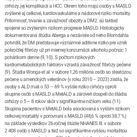
cirhózy, jej komplikácií a HCC. Okrem toho majú osoby s MASLD
zvýšené aj celkové, kardiovaskulárne a nádorové riziko mortality.
Prítomnosť, trvanie a závažnosť obezity a DM2. sú taktiež
spojené so zvýšeným rizikom progresie MASLD. Histologicky
dokumentovaná štúdia Aberga a nezávisle od neho Blomdahla
potvrdili, že DM predstavuje významné aditívne riziko pre vznik
pokročilej fibrózy už pri miernej konzumácii alkoholu počnúc 1
pohárikom denne (9, 10). S počtom rizikových
kardiometabolických faktorov vzrastá závažnosť fibrózy pečene
(9). Štúdia Wonga et al. v súbore 1,26 milióna osôb so steatózou
pečene u amerických veteránov (v roku 2010 – 2023) zistila, že
osoby s ALD mali o 53 – 69 % vyššie riziko cirhózy oproti
skupine osôb s MASLD a MetALD a zároveň dospeli do štádia
cirhózy o 5 – 8 rokov skôr v signifikantne nižšom veku (11).
Skupina pacientov s MetALD bola asociovaná s vyšším rizikom
celkovej mortality v porovnaní s MASLD (48,6 % oproti 38,7 %)
na základe výsledkov 26-ročnej štúdie NHANES III. v súbore
2 408 osôb s MASLD a tiež so signifikantne vyššou mortalitou