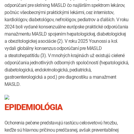
odporúčaní pre skríning MASLD čo najširším spektrom lekárov,
počnúc všeobecnými praktickými lekármi, cez internistov,
kardiológov, diabetológov, nefrológov, pediatrov a ďalších. V roku
2024 boli vydané konsenzuálne európske praktické odporúčania
manažmentu MASLD spojením hepatologickej, diabetologickej
a obezitologickej asociácie (2). V roku 2025 Younossi a kol.
vydali globálny konsenzus odporúčaní pre MASLD
a steatohepatitídu (3). V mnohých krajinách už existujú cielené
odporúčania jednotlivých odborných spoločností (hepatologická,
diabetologická, endokrinologická, pediatrická,
gastroenterologická a pod.) pre diagnostiku a manažment
MASLD.
EPIDEMIOLÓGIA
Ochorenia pečene predstavujú rastúcu celosvetovú hrozbu,
keďže sú hlavnou príčinou predčasnej, avšak preventabilnej