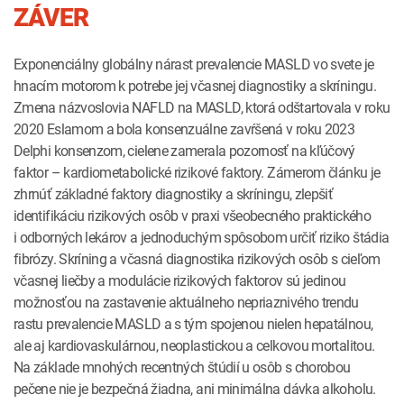
ZÁVER
Exponenciálny globálny nárast prevalencie MASLD vo svete je
hnacím motorom k potrebe jej včasnej diagnostiky a skríningu.
Zmena názvoslovia NAFLD na MASLD, ktorá odštartovala v roku
2020 Eslamom a bola konsenzuálne zavŕšená v roku 2023
Delphi konsenzom, cielene zamerala pozornosť na kľúčový
faktor – kardiometabolické rizikové faktory. Zámerom článku je
zhrnúť základné faktory diagnostiky a skríningu, zlepšiť
identifikáciu rizikových osôb v praxi všeobecného praktického
i odborných lekárov a jednoduchým spôsobom určiť riziko štádia
fibrózy. Skríning a včasná diagnostika rizikových osôb s cieľom
včasnej liečby a modulácie rizikových faktorov sú jedinou
možnosťou na zastavenie aktuálneho nepriaznivého trendu
rastu prevalencie MASLD a s tým spojenou nielen hepatálnou,
ale aj kardiovaskulárnou, neoplastickou a celkovou mortalitou.
Na základe mnohých recentných štúdií u osôb s chorobou
pečene nie je bezpečná žiadna, ani minimálna dávka alkoholu.