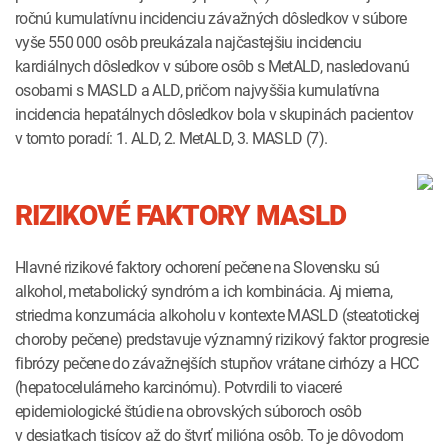
ročnú kumulatívnu incidenciu závažných dôsledkov v súbore
vyše 550 000 osôb preukázala najčastejšiu incidenciu
kardiálnych dôsledkov v súbore osôb s MetALD, nasledovanú
osobami s MASLD a ALD, pričom najvyššia kumulatívna
incidencia hepatálnych dôsledkov bola v skupinách pacientov
v tomto poradí: 1. ALD, 2. MetALD, 3. MASLD (7).
RIZIKOVÉ FAKTORY MASLD
Hlavné rizikové faktory ochorení pečene na Slovensku sú
alkohol, metabolický syndróm a ich kombinácia. Aj mierna,
striedma konzumácia alkoholu v kontexte MASLD (steatotickej
choroby pečene) predstavuje významný rizikový faktor progresie
fibrózy pečene do závažnejších stupňov vrátane cirhózy a HCC
(hepatocelulárneho karcinómu). Potvrdili to viaceré
epidemiologické štúdie na obrovských súboroch osôb
v desiatkach tisícov až do štvrť milióna osôb. To je dôvodom