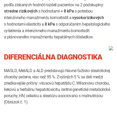
podľa získaných hodnôt rozdelí pacientov na 2 podskupiny:
s hodnotami
s potrebou
stredne rizikových
< 8 kPa
intenzívneho manažmentu komorbidít a
vysokorizikových
s hodnotami elasticity
s odporúčaním hepatologického
≥ 8 kPa
vyšetrenia a intenzívneho manažmentu komorbidít
a plánovaného manažmentu hepatálnych dôsledkov.
DIFERENCIÁLNA DIAGNOSTIKA
MASLD, MetALD a ALD predstavujú hlavné ťažisko steatotickej
choroby pečene, viac než 95 %. Zvyšných 5 % sa delí medzi
zriedkavejšie príčiny: vírusovú hepatitídu C, Wilsonovu chorobu,
liekovú a herbálnu hepatotoxicitu, raritné genetické metabolické
poruchy, HIV, celiakiu a steatózu asociovanú s malnutríciou
(Obrázok č. 1).