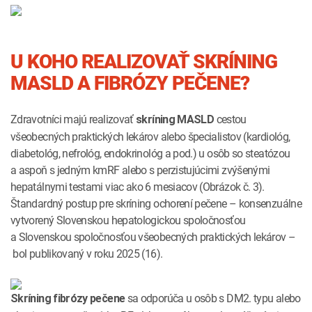
U KOHO REALIZOVAŤ SKRÍNING
MASLD A FIBRÓZY PEČENE?
Zdravotníci majú realizovať
cestou
skríning MASLD
všeobecných praktických lekárov alebo špecialistov (kardiológ,
diabetológ, nefrológ, endokrinológ a pod.) u osôb so steatózou
a aspoň s jedným kmRF alebo s perzistujúcimi zvýšenými
hepatálnymi testami viac ako 6 mesiacov (Obrázok č. 3).
Štandardný postup pre skríning ochorení pečene – konsenzuálne
vytvorený Slovenskou hepatologickou spoločnosťou
a Slovenskou spoločnosťou všeobecných praktických lekárov –
bol publikovaný v roku 2025 (16).
sa odporúča u osôb s DM2. typu alebo
Skríning fibrózy pečene