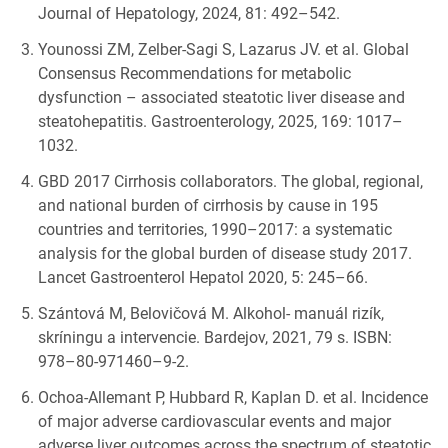
Journal of Hepatology, 2024, 81: 492–542.
Younossi ZM, Zelber-Sagi S, Lazarus JV. et al. Global
Consensus Recommendations for metabolic
dysfunction – associated steatotic liver disease and
steatohepatitis. Gastroenterology, 2025, 169: 1017–
1032.
GBD 2017 Cirrhosis collaborators. The global, regional,
and national burden of cirrhosis by cause in 195
countries and territories, 1990–2017: a systematic
analysis for the global burden of disease study 2017.
Lancet Gastroenterol Hepatol 2020, 5: 245–66.
Szántová M, Belovičová M. Alkohol- manuál rizík,
skríningu a intervencie. Bardejov, 2021, 79 s. ISBN:
978–80-971460–9-2.
Ochoa-Allemant P, Hubbard R, Kaplan D. et al. Incidence
of major adverse cardiovascular events and major
adverse liver outcomes across the spectrum of steatotic