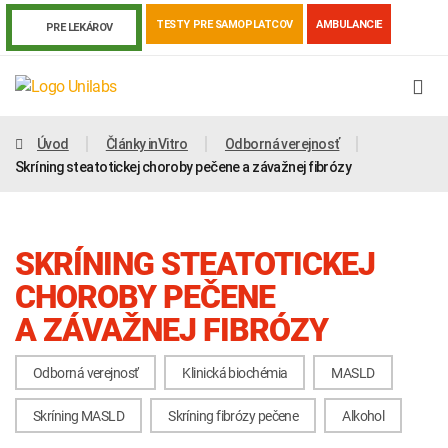
TESTY PRE SAMOPLATCOV
AMBULANCIE
PRE LEKÁROV
Úvod
Články inVitro
Odborná verejnosť
Skríning steatotickej choroby pečene a závažnej fibrózy
SKRÍNING STEATOTICKEJ
CHOROBY PEČENE
A ZÁVAŽNEJ FIBRÓZY
Odborná verejnosť
Klinická biochémia
MASLD
Genetika
Covid-19
Žiadanky a tlačivá
Skríning MASLD
Skríning fibrózy pečene
Alkohol
Výsledky vyšetrení
Kortizol
Odberová príručka