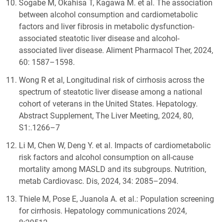
Sogabe M, Okahisa T, Kagawa M. et al. The association
between alcohol consumption and cardiometabolic
factors and liver fibrosis in metabolic dysfunction-
associated steatotic liver disease and alcohol-
associated liver disease. Aliment Pharmacol Ther, 2024,
60: 1587–1598.
Wong R et al, Longitudinal risk of cirrhosis across the
spectrum of steatotic liver disease among a national
cohort of veterans in the United States. Hepatology.
Abstract Supplement, The Liver Meeting, 2024, 80,
S1:.1266–7
Li M, Chen W, Deng Y. et al. Impacts of cardiometabolic
risk factors and alcohol consumption on all-cause
mortality among MASLD and its subgroups. Nutrition,
metab Cardiovasc. Dis, 2024, 34: 2085–2094.
Thiele M, Pose E, Juanola A. et al.: Population screening
for cirrhosis. Hepatology communications 2024,