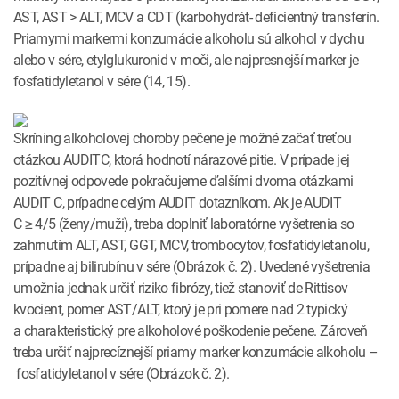
AST, AST > ALT, MCV a CDT (karbohydrát- deficientný transferín.
Priamymi markermi konzumácie alkoholu sú alkohol v dychu
alebo v sére, etylglukuronid v moči, ale najpresnejší marker je
fosfatidyletanol v sére (14, 15).
Skríning alkoholovej choroby pečene je možné začať treťou
otázkou AUDITC, ktorá hodnotí nárazové pitie. V prípade jej
pozitívnej odpovede pokračujeme ďalšími dvoma otázkami
AUDIT C, prípadne celým AUDIT dotazníkom. Ak je AUDIT
C ≥ 4/5 (ženy/muži), treba doplniť laboratórne vyšetrenia so
zahrnutím ALT, AST, GGT, MCV, trombocytov, fosfatidyletanolu,
prípadne aj bilirubínu v sére (Obrázok č. 2). Uvedené vyšetrenia
umožnia jednak určiť riziko fibrózy, tiež stanoviť de Rittisov
kvocient, pomer AST/ALT, ktorý je pri pomere nad 2 typický
a charakteristický pre alkoholové poškodenie pečene. Zároveň
treba určiť najprecíznejší priamy marker konzumácie alkoholu –
fosfatidyletanol v sére (Obrázok č. 2).