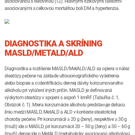
asociovanou s rakovinou (12). Hlavnými rizikovými faktormi
asociovanými s celkovou mortalitou boli DM a hypertenzia.
DIAGNOSTIKA A SKRÍNING
MASLD/METALD/ALD
Diagnostika a rozlíšenie MASLD/MetALD/ALD sa opiera o nález
steatózy pečene na základe ultrasonografického vyšetrenia
alebo biopsie a o identifikáciu dennej dávky konzumovaného
alkoholu pri vylúčení iných príčin. MASLD je definovaná
výskytom steatózy v spojení s aspoň 1 kmRF (Tabuľka č. 1,
Obrázok č. 1). Miera konzumácie alkoholu predstavuje deliacu
líniu medzi MASLD, MetALD a ALD v kontexte steatotickej
choroby pečene. Pri konzumácii ≥ 20 g (ženy), respektíve ≥ 30 g
(muži) ide o MASLD, pri konzumácii 20 – 50 g (ženy) a 30 – 60 g
(muži) denne ide o MetALD (metabolicky asociovanú alkoholovú