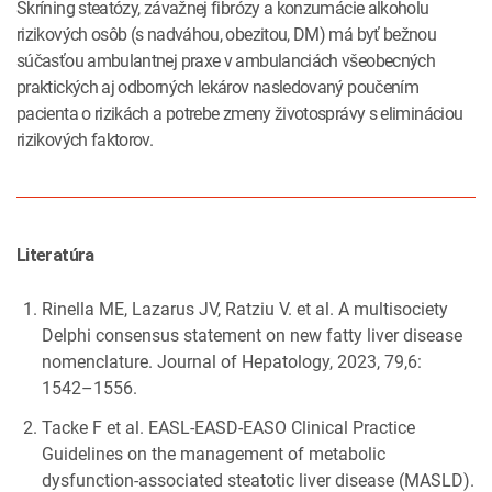
Skríning steatózy, závažnej fibrózy a konzumácie alkoholu
rizikových osôb (s nadváhou, obezitou, DM) má byť bežnou
súčasťou ambulantnej praxe v ambulanciách všeobecných
praktických aj odborných lekárov nasledovaný poučením
pacienta o rizikách a potrebe zmeny životosprávy s elimináciou
rizikových faktorov.
Literatúra
Rinella ME, Lazarus JV, Ratziu V. et al. A multisociety
Delphi consensus statement on new fatty liver disease
nomenclature. Journal of Hepatology, 2023, 79,6:
1542–1556.
Tacke F et al. EASL-EASD-EASO Clinical Practice
Guidelines on the management of metabolic
dysfunction-associated steatotic liver disease (MASLD).