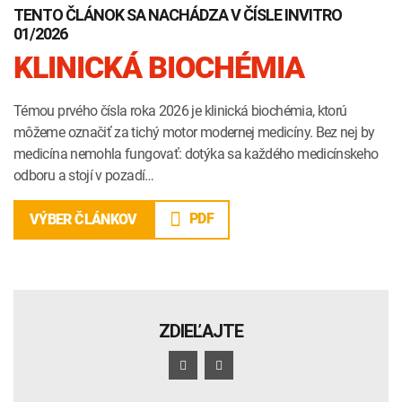
TENTO ČLÁNOK SA NACHÁDZA V ČÍSLE INVITRO
01/2026
KLINICKÁ BIOCHÉMIA
Témou prvého čísla roka 2026 je klinická biochémia, ktorú
môžeme označiť za tichý motor modernej medicíny. Bez nej by
medicína nemohla fungovať: dotýka sa každého medicínskeho
odboru a stojí v pozadí…
PDF
VÝBER ČLÁNKOV
ZDIEĽAJTE