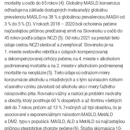
mortality u osôb do 65 rokov (4). Globálny MASLD konsenzus
odhaduje na základe dostupných metaanalýz globálnu
prevalenciu MASLD na 38 % s globálnou prevalenciou MASH od
3 % do 5 % (3). V rokoch 2018 – 2020 boli ochorenia pečene
najčastejšou príčinou predčasnej smrti na Slovensku u osôb do
45 rokov podľa údajov NCZI (5). Od roku 2021 sa prestali tieto
údaje cestou NCZI sledovať a zverejňovať. Slovensko je na
1. mieste svetového rebríčka v údajoch kompenzovanej
a dekompenzovanej cirhózy pečene, na 4. mieste v alkoholom
podmienenej mortalite a na 2. mieste v alkoholom podmienenej
mortalite na neoplázie (5). Tieto údaje sú odrazom miery
konzumácie alkoholu u mladistvých a s tým súvisiacim rizikom
včasného vzniku závislosti od alkoholu ako i miery ťažkého
nárazového pitia. Rovnako vážny a rastúci je problém nadváhy
a obezity, ktorý postihuje 60 % dospelých a až štvrtinu všetkých
detí do 7 rokov, pričom až 13 % 7-ročných už trpí obezitou, čo je
asociované s exponenciálnym nárastom MASLD, MetALD
a DM2. typu v populácii. MASLD, ALD a MetALD sú najčastejšou
príčinou steatotickej choroby pečene (6). Štúdia skúmajúca 10-