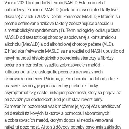
V roku 2020 bol predošlý termín NAFLD Eslamom et al.
nahradený termínom MAFLD (metabolic associated fatty liver
disease) a v roku 2023 v Delphi konsenze MASLD, v ktorom sú
presne definované rizikové faktory zdôrazňujúce asociáciu
s metabolickým syndrómom (1). Terminologicky odlišuje čistú
MASLD od steatotickej choroby asociovanej s konzumáciou
alkoholu (MetALD) a od alkoholovej choroby pečene (ALD).
Z hľadiska frekvencie MASLD sa na rozdiel od NASH upustilo od
nevyhnutnosti histologického potvrdenia steatózy a fibrózy
pečene s možnosťou využitia zobrazovacích metód –
ultrasonografie, elastografie pečene a neinvazívnych
skórovacích indexov. Príčinou, prečo choroba nadobudla také
masové rozmery, je jej inaparentný priebeh, klinicky
asymptomatický, často unikajúci pozornosti, ktorý sa prejaví až
pri závažných dôsledkoch, keď je už stav ireverzibilný.
Zameraním pozornosti však môžeme jej vývoj včas predikovať
pri detekcii rizikových faktorov a pomocou laboratórnych
a zobrazovacích metód, ktorým doposiaľ nebola venovaná
náležitá pozornosť. Aj to sú dôvody potreby osvojenia základov