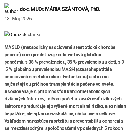
INTOLERANCIA POTRAVÍN
Lymská borelióza
doc. MUDr.
MÁRIA SZÁNTOVÁ
, PhD.
Human papillomavirus (HPV)
18. Máj 2026
MASLD (metabolicky asociovaná steatotická choroba
pečene) dnes predstavuje celosvetovú globálnu
pandémiu s 38 % prevalenciou, 35 % prevalenciou u detí, s 3 –
5 % globálnou prevalenciou MASH (steatohepatitída
asociovaná s metabolickou dysfunkciou) a stala sa
najčastejšou príčinou transplantácie pečene vo svete.
Asociovaná je s prítomnosťou kardiometabolických
rizikových faktorov, pričom počet a závažnosť rizikových
faktorov predurčuje aj zvýšené mortalitné riziko, a to nielen
hepatálne, ale aj kardiovaskulárne, nádorové a celkové.
Vzhľadom na rastúcu mortalitu a preventabilitu ochorenia
sa medzinárodnými spoločnosťami v posledných 5 rokoch