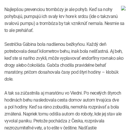
Najlepšou prevenciou trombózy je ale pohyb. Keď sa nohy
pohybujú, pumpujú ich svaly krv hore k srdcu (ide o takzvanú
svalovú pumpu) a trombóza by tak vzniknúť nemala. Nesmie sa
to ale preháňať.
Sestrička Gábina bola nadšenou bežkyňou. Každý deň
potrebovala desať kilometrov behu, inak bola nešťastná. Aj beh,
keď ste si naňho zvykli, môže vyplavovať endorfíny rovnako ako
drogy alebo čokoláda. Gabča chodila pravidelne behať
maratóny, pričom dosahovala časy pod štyri hodiny – klobúk
dole.
A tak sa zúčastnila aj maratónu vo Viedni. Po necelých štyroch
hodinách behu nasledovala cesta domov autom trvajúca dve
a pol hodiny. Keď sa ráno zobudila, nemohla rozprávať a bola
zmätená. Napriek tomu odišla autom do roboty, kde jej stav ale
vyvolal paniku. Pretože pochádza z Česka, rozprávala
nezrozumiteľné vety, a to ešte v češtine. Našťastie