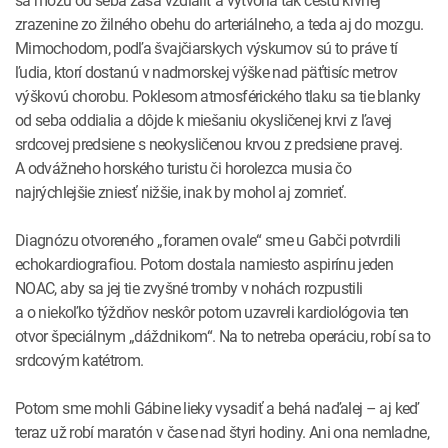
sa môžu od seba zasa vzdialiť a vytvoria tak cestu krvnej
zrazenine zo žilného obehu do arteriálneho, a teda aj do mozgu.
Mimochodom, podľa švajčiarskych výskumov sú to práve tí
ľudia, ktorí dostanú v nadmorskej výške nad päťtisíc metrov
výškovú chorobu. Poklesom atmosférického tlaku sa tie blanky
od seba oddialia a dôjde k miešaniu okysličenej krvi z ľavej
srdcovej predsiene s neokysličenou krvou z predsiene pravej.
A odvážneho horského turistu či horolezca musia čo
najrýchlejšie zniesť nižšie, inak by mohol aj zomrieť.
Diagnózu otvoreného „foramen ovale“ sme u Gabči potvrdili
echokardiografiou. Potom dostala namiesto aspirínu jeden
NOAC, aby sa jej tie zvyšné tromby v nohách rozpustili
a o niekoľko týždňov neskôr potom uzavreli kardiológovia ten
otvor špeciálnym „dáždnikom“. Na to netreba operáciu, robí sa to
srdcovým katétrom.
Potom sme mohli Gábine lieky vysadiť a behá naďalej – aj keď
teraz už robí maratón v čase nad štyri hodiny. Ani ona nemladne,