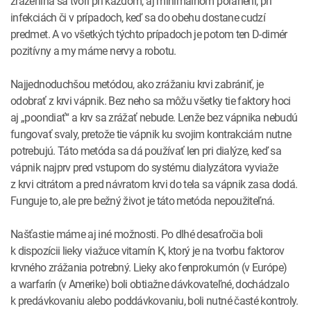
zrazenina sa tvorí pri každom, aj minimálnom poranení, pri
infekciách či v prípadoch, keď sa do obehu dostane cudzí
predmet. A vo všetkých týchto prípadoch je potom ten D-dimér
pozitívny a my máme nervy a robotu.
Najjednoduchšou metódou, ako zrážaniu krvi zabrániť, je
odobrať z krvi vápnik. Bez neho sa môžu všetky tie faktory hoci
aj „poondiať“ a krv sa zrážať nebude. Lenže bez vápnika nebudú
fungovať svaly, pretože tie vápnik ku svojim kontrakciám nutne
potrebujú. Táto metóda sa dá používať len pri dialýze, keď sa
vápnik najprv pred vstupom do systému dialyzátora vyviaže
z krvi citrátom a pred návratom krvi do tela sa vápnik zasa dodá.
Funguje to, ale pre bežný život je táto metóda nepoužiteľná.
Našťastie máme aj iné možnosti. Po dlhé desaťročia boli
k dispozícii lieky viažuce vitamín K, ktorý je na tvorbu faktorov
krvného zrážania potrebný. Lieky ako fenprokumón (v Európe)
a warfarín (v Amerike) boli obtiažne dávkovateľné, dochádzalo
k predávkovaniu alebo poddávkovaniu, boli nutné časté kontroly.