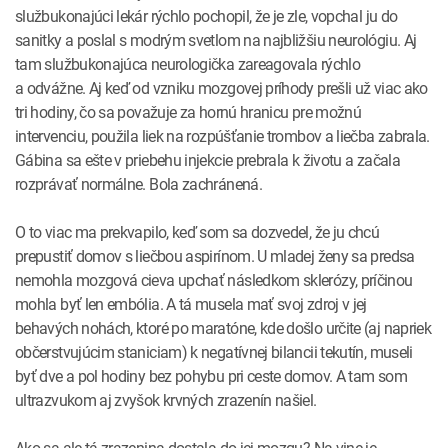
službukonajúci lekár rýchlo pochopil, že je zle, vopchal ju do
sanitky a poslal s modrým svetlom na najbližšiu neurológiu. Aj
tam službukonajúca neurologička zareagovala rýchlo
a odvážne. Aj keď od vzniku mozgovej príhody prešli už viac ako
tri hodiny, čo sa považuje za hornú hranicu pre možnú
intervenciu, použila liek na rozpúšťanie trombov a liečba zabrala.
Gábina sa ešte v priebehu injekcie prebrala k životu a začala
rozprávať normálne. Bola zachránená.
O to viac ma prekvapilo, keď som sa dozvedel, že ju chcú
prepustiť domov s liečbou aspirínom. U mladej ženy sa predsa
nemohla mozgová cieva upchať následkom sklerózy, príčinou
mohla byť len embólia. A tá musela mať svoj zdroj v jej
behavých nohách, ktoré po maratóne, kde došlo určite (aj napriek
občerstvujúcim staniciam) k negatívnej bilancii tekutín, museli
byť dve a pol hodiny bez pohybu pri ceste domov. A tam som
ultrazvukom aj zvyšok krvných zrazenín našiel.