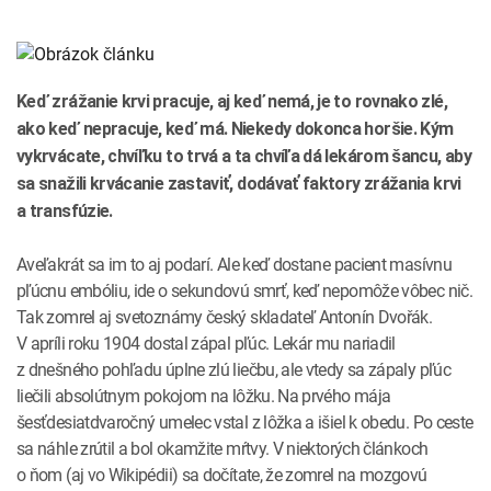
INTOLERANCIA POTRAVÍN
Lymská borelióza
Human papillomavirus (HPV)
Keď zrážanie krvi pracuje, aj keď nemá, je to rovnako zlé,
ako keď nepracuje, keď má. Niekedy dokonca horšie. Kým
vykrvácate, chvíľku to trvá a ta chvíľa dá lekárom šancu, aby
sa snažili krvácanie zastaviť, dodávať faktory zrážania krvi
a transfúzie.
Aveľakrát sa im to aj podarí. Ale keď dostane pacient masívnu
pľúcnu embóliu, ide o sekundovú smrť, keď nepomôže vôbec nič.
Tak zomrel aj svetoznámy český skladateľ Antonín Dvořák.
V apríli roku 1904 dostal zápal pľúc. Lekár mu nariadil
z dnešného pohľadu úplne zlú liečbu, ale vtedy sa zápaly pľúc
liečili absolútnym pokojom na lôžku. Na prvého mája
šesťdesiatdvaročný umelec vstal z lôžka a išiel k obedu. Po ceste
sa náhle zrútil a bol okamžite mŕtvy. V niektorých článkoch
o ňom (aj vo Wikipédii) sa dočítate, že zomrel na mozgovú