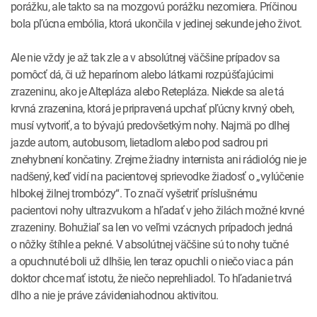
porážku, ale takto sa na mozgovú porážku nezomiera. Príčinou
bola pľúcna embólia, ktorá ukončila v jedinej sekunde jeho život.
Ale nie vždy je až tak zle a v absolútnej väčšine prípadov sa
pomôcť dá, či už heparínom alebo látkami rozpúšťajúcimi
zrazeninu, ako je Altepláza alebo Retepláza. Niekde sa ale tá
krvná zrazenina, ktorá je pripravená upchať pľúcny krvný obeh,
musí vytvoriť, a to bývajú predovšetkým nohy. Najmä po dlhej
jazde autom, autobusom, lietadlom alebo pod sadrou pri
znehybnení končatiny. Zrejme žiadny internista ani rádiológ nie je
nadšený, keď vidí na pacientovej sprievodke žiadosť o „vylúčenie
hlbokej žilnej trombózy“. To značí vyšetriť príslušnému
pacientovi nohy ultrazvukom a hľadať v jeho žilách možné krvné
zrazeniny. Bohužiaľ sa len vo veľmi vzácnych prípadoch jedná
o nôžky štíhle a pekné. V absolútnej väčšine sú to nohy tučné
a opuchnuté boli už dlhšie, len teraz opuchli o niečo viac a pán
doktor chce mať istotu, že niečo neprehliadol. To hľadanie trvá
dlho a nie je práve závideniahodnou aktivitou.