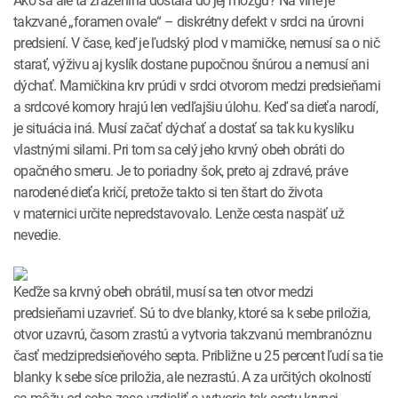
Ako sa ale tá zrazenina dostala do jej mozgu? Na vine je
takzvané „foramen ovale“ – diskrétny defekt v srdci na úrovni
predsiení. V čase, keď je ľudský plod v mamičke, nemusí sa o nič
starať, výživu aj kyslík dostane pupočnou šnúrou a nemusí ani
dýchať. Mamičkina krv prúdi v srdci otvorom medzi predsieňami
a srdcové komory hrajú len vedľajšiu úlohu. Keď sa dieťa narodí,
je situácia iná. Musí začať dýchať a dostať sa tak ku kyslíku
vlastnými silami. Pri tom sa celý jeho krvný obeh obráti do
opačného smeru. Je to poriadny šok, preto aj zdravé, práve
narodené dieťa kričí, pretože takto si ten štart do života
v maternici určite nepredstavovalo. Lenže cesta naspäť už
nevedie.
Keďže sa krvný obeh obrátil, musí sa ten otvor medzi
predsieňami uzavrieť. Sú to dve blanky, ktoré sa k sebe priložia,
otvor uzavrú, časom zrastú a vytvoria takzvanú membranóznu
časť medzipredsieňového septa. Približne u 25 percent ľudí sa tie
blanky k sebe síce priložia, ale nezrastú. A za určitých okolností