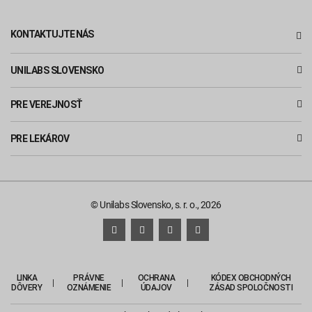
KONTAKTUJTE NÁS
UNILABS SLOVENSKO
PRE VEREJNOSŤ
PRE LEKÁROV
© Unilabs Slovensko, s. r. o., 2026
LINKA
PRÁVNE
OCHRANA
KÓDEX OBCHODNÝCH
DÔVERY
OZNÁMENIE
ÚDAJOV
ZÁSAD SPOLOČNOSTI