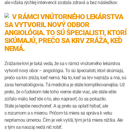
ale vďaka rýchlej intervencii zostala zdravá a bez následkov.
V RÁMCI VNÚTORNÉHO LEKÁRSTVA
SA VYTVORIL NOVÝ ODBOR
ANGIOLÓGIA. TO SÚ ŠPECIALISTI, KTORÍ
SKÚMAJÚ, PREČO SA KRV ZRÁŽA, KEĎ
NEMÁ.
Zrážanie krvi je taká veda, že sa v rámci vnútorného lekárstva
vytvoril nový obor – angiológia. To sú špecialisti, ktorí skúmajú,
prečo sa krv zráža, keď nemá. Na to, keď sa krv nezráža a má, sú
zasa hematológovia. Tá medicína je stále komplikovanejšia. Už
preto, že o ľudskom tele toho vieme stále viac, ale stále ešte
zúfalo málo, keď ide o to, ako napraviť, čo sa pokazilo.
Stále je lepšie neochorieť. A aj preto sa oplatí hýbať, ale
s rozumom a s mierou. Pričom tá miera sa správa k veku
nepriamou úmerou. Čím je vek vyšší, tým je tá miera nižšia. Ale
s tým sa naozaj nedá nič robiť.