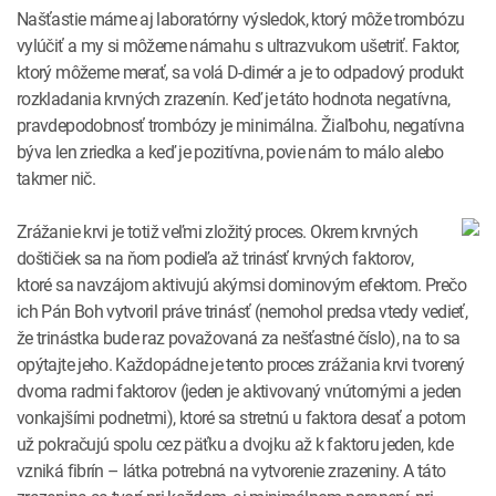
Našťastie máme aj laboratórny výsledok, ktorý môže trombózu
vylúčiť a my si môžeme námahu s ultrazvukom ušetriť. Faktor,
ktorý môžeme merať, sa volá D-dimér a je to odpadový produkt
rozkladania krvných zrazenín. Keď je táto hodnota negatívna,
pravdepodobnosť trombózy je minimálna. Žiaľbohu, negatívna
býva len zriedka a keď je pozitívna, povie nám to málo alebo
takmer nič.
Zrážanie krvi je totiž veľmi zložitý proces. Okrem krvných
doštičiek sa na ňom podieľa až trinásť krvných faktorov,
ktoré sa navzájom aktivujú akýmsi dominovým efektom. Prečo
ich Pán Boh vytvoril práve trinásť (nemohol predsa vtedy vedieť,
že trinástka bude raz považovaná za nešťastné číslo), na to sa
opýtajte jeho. Každopádne je tento proces zrážania krvi tvorený
dvoma radmi faktorov (jeden je aktivovaný vnútornými a jeden
vonkajšími podnetmi), ktoré sa stretnú u faktora desať a potom
už pokračujú spolu cez päťku a dvojku až k faktoru jeden, kde
vzniká fibrín – látka potrebná na vytvorenie zrazeniny. A táto