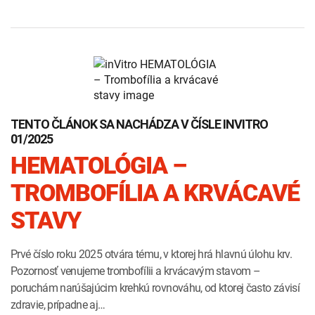
TENTO ČLÁNOK SA NACHÁDZA V ČÍSLE INVITRO
01/2025
HEMATOLÓGIA –
TROMBOFÍLIA A KRVÁCAVÉ
STAVY
Prvé číslo roku 2025 otvára tému, v ktorej hrá hlavnú úlohu krv.
Pozornosť venujeme trombofílii a krvácavým stavom –
poruchám narúšajúcim krehkú rovnováhu, od ktorej často závisí
zdravie, prípadne aj…