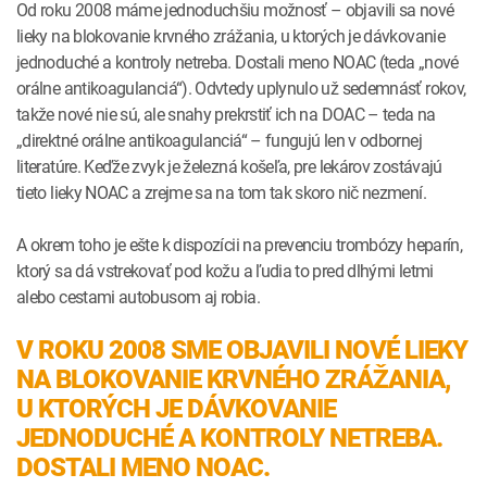
Od roku 2008 máme jednoduchšiu možnosť – objavili sa nové
lieky na blokovanie krvného zrážania, u ktorých je dávkovanie
jednoduché a kontroly netreba. Dostali meno NOAC (teda „nové
orálne antikoagulanciá“). Odvtedy uplynulo už sedemnásť rokov,
takže nové nie sú, ale snahy prekrstiť ich na DOAC – teda na
„direktné orálne antikoagulanciá“ – fungujú len v odbornej
literatúre. Keďže zvyk je železná košeľa, pre lekárov zostávajú
tieto lieky NOAC a zrejme sa na tom tak skoro nič nezmení.
A okrem toho je ešte k dispozícii na prevenciu trombózy heparín,
ktorý sa dá vstrekovať pod kožu a ľudia to pred dlhými letmi
alebo cestami autobusom aj robia.
V ROKU 2008 SME OBJAVILI NOVÉ LIEKY
NA BLOKOVANIE KRVNÉHO ZRÁŽANIA,
U KTORÝCH JE DÁVKOVANIE
JEDNODUCHÉ A KONTROLY NETREBA.
DOSTALI MENO NOAC.