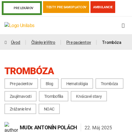
TESTY PRE SAMOPLATCOV
AMBULANCIE
PRE LEKÁROV
Úvod
Články inVitro
Pre pacientov
Trombóza
TROMBÓZA
Pre pacientov
Blog
Hematológia
Trombóza
Zaujímavosti
Trombofília
Krvácavé stavy
Zrážanie krvi
NOAC
Genetika
Covid-19
Žiadanky a tlačivá
Výsledky vyšetrení
Kortizol
Odberová príručka
22. Máj 2025
MUDr.
ANTONÍN POLÁCH