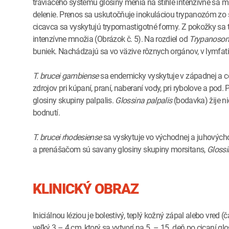
tráviaceho systému glosiny menia na štíhle intenzívne sa mn
delenie. Prenos sa uskutočňuje inokuláciou trypanozóm zo slín
cicavca sa vyskytujú trypomastigotné formy. Z pokožky sa 
intenzívne množia (Obrázok č. 5). Na rozdiel od
Trypanosom
buniek. Nachádzajú sa vo väzive rôznych orgánov, v lymfat
T. brucei gambiense
sa endemicky vyskytuje v západnej a cen
zdrojov pri kúpaní, praní, naberaní vody, pri rybolove a p
glosiny skupiny palpalis.
Glossina palpalis
(bodavka) žije n
bodnutí.
T. brucei rhodesiense
sa vyskytuje vo východnej a juhovýcho
a prenášačom sú savany glosiny skupiny morsitans,
Glossi
KLINICKÝ OBRAZ
Iniciálnou léziou je bolestivý, teplý kožný zápal alebo vre
veľký 3 – 4 cm, ktorý sa vytvorí na 5. – 15. deň po cicaní gl