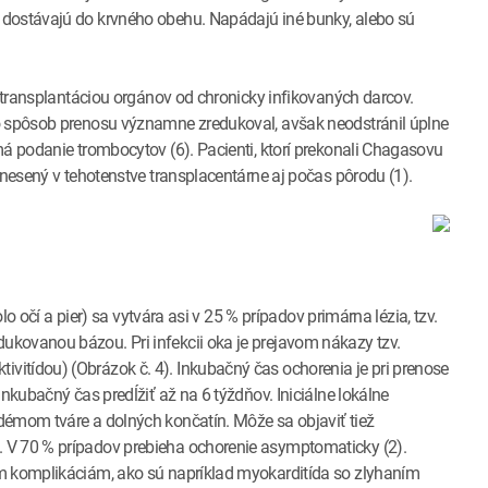
 dostávajú do krvného obehu. Napádajú iné bunky, alebo sú
 transplantáciou orgánov od chronicky infikovaných darcov.
to spôsob prenosu významne zredukoval, avšak neodstránil úplne
má podanie trombocytov (6). Pacienti, ktorí prekonali Chagasovu
enesený v tehotenstve transplacentárne aj počas pôrodu (1).
lo očí a pier) sa vytvára asi v 25 % prípadov primárna lézia, tzv.
kovanou bázou. Pri infekcii oka je prejavom nákazy tzv.
itídou) (Obrázok č. 4). Inkubačný čas ochorenia je pri prenose
nkubačný čas predĺžiť až na 6 týždňov. Iniciálne lokálne
démom tváre a dolných končatín. Môže sa objaviť tiež
 V 70 % prípadov prebieha ochorenie asymptomaticky (2).
ym komplikáciám, ako sú napríklad myokarditída so zlyhaním