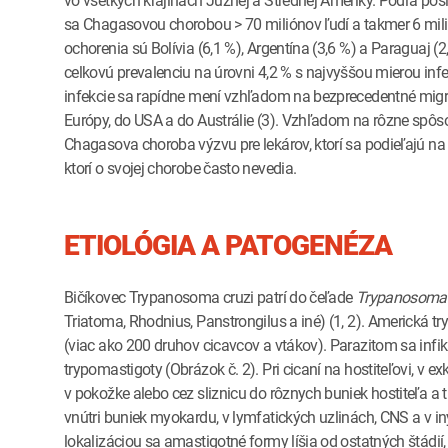
vo všetkých krajinách Južnej a Strednej Ameriky. Podľa po
sa Chagasovou chorobou > 70 miliónov ľudí a takmer 6 mili
ochorenia sú Bolívia (6,1 %), Argentína (3,6 %) a Paraguaj 
celkovú prevalenciu na úrovni 4,2 % s najvyššou mierou infe
infekcie sa rapídne mení vzhľadom na bezprecedentné migr
Európy, do USA a do Austrálie (3). Vzhľadom na rôzne spôs
Chagasova choroba výzvu pre lekárov, ktorí sa podieľajú na 
ktorí o svojej chorobe často nevedia.
ETIOLÓGIA A PATOGENÉZA
Bičíkovec Trypanosoma cruzi patrí do čeľade
Trypanosomat
Triatoma, Rhodnius, Panstrongilus a iné) (1, 2). Americká
(viac ako 200 druhov cicavcov a vtákov). Parazitom sa infikuj
trypomastigoty (Obrázok č. 2). Pri cicaní na hostiteľovi, v
v pokožke alebo cez sliznicu do rôznych buniek hostiteľa a 
vnútri buniek myokardu, v lymfatických uzlinách, CNS a v i
lokalizáciou sa amastigotné formy líšia od ostatných štádií,