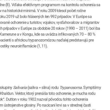
tálne (8). Vďaka efektívnym programom na kontrolu ochorenia sa
 na historické minimá. V roku 2009 klesol počet ročne
roku 2019 už bolo hlásených len 992 prípadov. V Európe sa
ované ochorenie u turistov, vojakov, vysťahovalcov a migrantov
h prípadov v Európe za obdobie 20 rokov (1990 – 2011) bol iba
ne, Kamerune a v Kongu, kde sa uvádza infikovaných 70 – 80 %
acienti s africkou trypanozomózou naďalej predstavujú pre
ostiky neuroinflamácie (1, 11).
, skupiny
Salivaria
(saliva = slina) rodu
Trypanosoma
. Symptómy
 Khaldun. Vektor, ktorý prenáša toto ochorenie, je mucha rodu
k“. Dutton v roku 1902 nazval pôvodcu tohto ochorenia
 ústrojenstve glosiny. Po nacicaní krvi sa v strednej časti