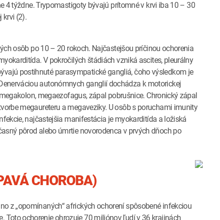
žne 4 týždne. Trypomastigoty bývajú prítomné v krvi iba 10 – 30
krvi (2).
aných osôb po 10 – 20 rokoch. Najčastejšou príčinou ochorenia
yokarditída. V pokročilých štádiách vzniká ascites, pleurálny
vajú postihnuté parasympatické gangliá, čoho výsledkom je
 Denerváciou autonómnych ganglií dochádza k motorickej
ako megakolon, megaezofagus, zápal pobrušnice. Chronický zápal
 tvorbe megaureteru a megaveziky. U osôb s poruchami imunity
nfekcie, najčastejšia manifestácia je myokarditída a ložiská
dčasný pôrod alebo úmrtie novorodenca v prvých dňoch po
PAVÁ CHOROBA)
dno z „opomínaných“ afrických ochorení spôsobené infekciou
. Toto ochorenie ohrozuje 70 miliónov ľudí v 36 krajinách