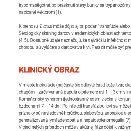
trypomastigotné, po prasknutí steny bunky sa trypanozómy
nacicané vektorom (1).
K prenosu
T. cruzi
môže dôjsť aj pri podaní transfúzie alebo
Sérologický skríning darcov v endemických oblastiach ten
(4, 5). Dostupné údaje naznačujú, že najväčšiu infekčnosť 
chorobu, sú vylúčení z darcovstva krvi. Parazit môže byť pr
KLINICKÝ OBRAZ
V mieste inokulácie (najčastejšie odkryté časti kože, tvár, oko
chagóm –začervenaná papula o priemere asi 1 – 3 cm s indu
Romaňonský syndróm (jednostranný edém viečka s konjunktiv
bzdochami 7 – 14 dní. Po infekcii transfúziou krvi sa môže i
príznaky sú nasledovné horúčkou, slabosťou, anorexiou a e
generalizovaná lymfadenopatia a hepatosplenomegália (7).
V ojedinelých prípadoch môže v akútnej fáze dôjsť k vážn