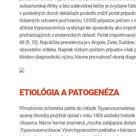
subsaharskej Afriky a bez adekvátnej liečby je zvyčajne fa
v posledných dvoch dekádach podarilo znížiť počet prípadov
hlásených ochorení pod hranicu 10 000 prípadov, pričom v 
africká trypanozomóza vyskytuje len sporadicky ako import
prichádzajúcich z endemických oblastí. Počet importovanýc
68 (9, 10). Najväčšia prevalencia je v Angole, Zaire, Sudá
obyvateľov vidieka. Napriek nízkym počtom prípadov však p
klinikov diagnostickú výzvu, hlavne pre nutnosť skorej diagn
ETIOLÓGIA A PATOGENÉZA
Pôvodcovia ochorenia patria do čeľade
Trypanosomatidae
spavej choroby prvýkrát opísal v roku 1406 arabský historik
Glossina
. Názov tse-tse znamená „mucha zabíjajúca dobyto
Trypanosoma brucei
. Vývin trypanozóm prebieha v tráviacom