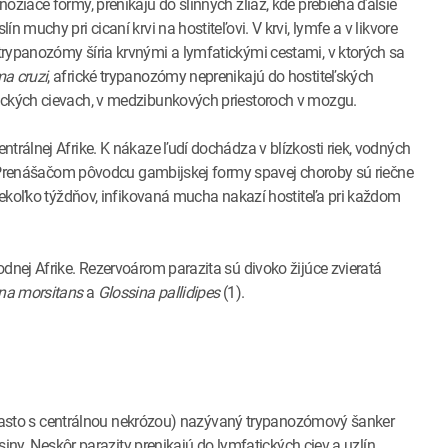
ožiace formy, prenikajú do slinných žliaz, kde prebieha ďalšie
 muchy pri cicaní krvi na hostiteľovi. V krvi, lymfe a v likvore
trypanozómy šíria krvnými a lymfatickými cestami, v ktorých sa
a cruzi
, africké trypanozómy neprenikajú do hostiteľských
ických cievach, v medzibunkových priestoroch v mozgu.
trálnej Afrike. K nákaze ľudí dochádza v blízkosti riek, vodných
od. Prenášačom pôvodcu gambijskej formy spavej choroby sú riečne
iekoľko týždňov, infikovaná mucha nakazí hostiteľa pri každom
dnej Afrike. Rezervoárom parazita sú divoko žijúce zvieratá
na morsitans
a
Glossina pallidipes
(1).
d (často s centrálnou nekrózou) nazývaný trypanozómový šanker
osiny. Neskôr parazity prenikajú do lymfatických ciev a uzlín.