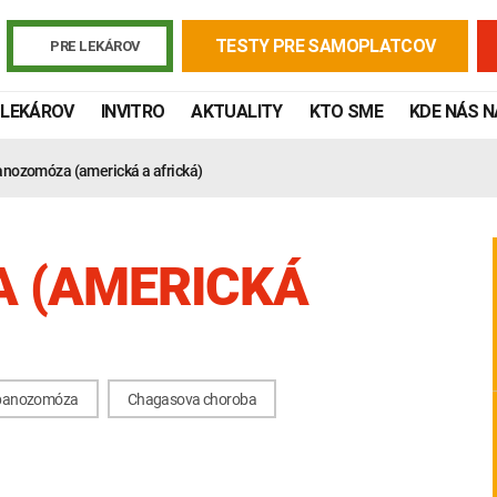
TESTY PRE SAMOPLATCOV
PRE LEKÁROV
 LEKÁROV
INVITRO
AKTUALITY
KTO SME
KDE NÁS 
nozomóza (americká a africká)
 (AMERICKÁ
ypanozomóza
Chagasova choroba
Žiadanky a tlačivá
Výsledky vyšetrení
Kortizol
Odberová
Lymská borelióza
Human papillomavirus (HPV)