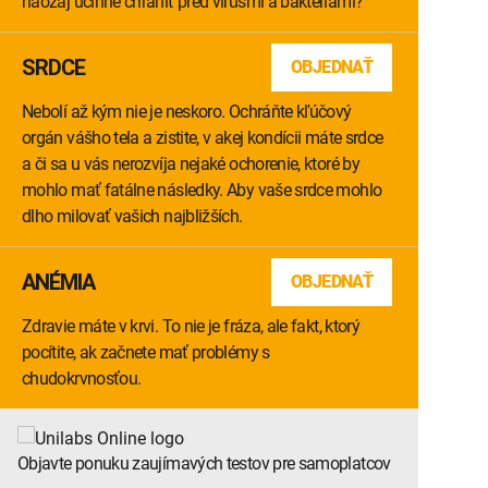
naozaj účinne chrániť pred vírusmi a baktériami?
SRDCE
OBJEDNAŤ
Nebolí až kým nie je neskoro. Ochráňte kľúčový
orgán vášho tela a zistite, v akej kondícii máte srdce
a či sa u vás nerozvíja nejaké ochorenie, ktoré by
mohlo mať fatálne následky. Aby vaše srdce mohlo
dlho milovať vašich najbližších.
ANÉMIA
OBJEDNAŤ
Zdravie máte v krvi. To nie je fráza, ale fakt, ktorý
pocítite, ak začnete mať problémy s
chudokrvnosťou.
Objavte ponuku zaujímavých testov pre samoplatcov