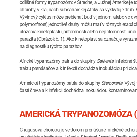
odlišné formy trypanozóm: v Strednej a Južnej Amerike je t
choroby, v krajinách subsaharskej Afriky sa vyskytuje druh
T
Vývinový cyklus môže prebiehať buď v jednom, alebo vo dvo
polymorfnosť, jednotlivé druhy môžu mať v rôznych etapác
uloženia kinetoplastu, prítomnosti alebo neprítomnosti un
parazita (Obrázok č. 1). Ako kinetoplast sa označuje výrazn
na diagnostiku týchto parazitov.
Africké trypanozómy patria do skupiny
Salivaria
, infekčné š
traktu prenášačov a k infekcii dochádza inokuláciou pri cica
Americké trypanozómy patria do skupiny
Stercoraria
. Vývoj
časti čreva a k infekcii dochádza inokuláciou kontaminovaný
AMERICKÁ TRYPANOZOMÓZA 
Chagasova choroba je vektorom prenášané infekčné ocho