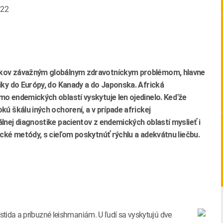
022
okov závažným globálnym zdravotníckym problémom, hlavne
iky do Európy, do Kanady a do Japonska. Africká
o endemických oblastí vyskytuje len ojedinelo. Keďže
ú škálu iných ochorení, a v prípade africkej
nej diagnostike pacientov z endemických oblastí myslieť i
cké metódy, s cieľom poskytnúť rýchlu a adekvátnu liečbu.
stida a príbuzné leishmaniám. U ľudí sa vyskytujú dve