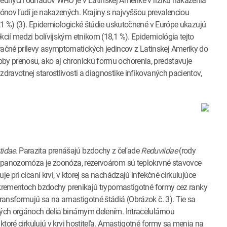
sledných odhadov WHO je v Latinskej Amerike v riziku nakazenia
ónov ľudí je nakazených. Krajiny s najvyššou prevalenciou
(2,1 %) (3). Epidemiologické štúdie uskutočnené v Európe ukazujú
kcií medzi bolívijským etnikom (18,1 %). Epidemiológia tejto
ačné prílevy asymptomatických jedincov z Latinskej Ameriky do
oby prenosu, ako aj chronickú formu ochorenia, predstavuje
zdravotnej starostlivosti a diagnostike infikovaných pacientov,
idae
. Parazita prenášajú bzdochy z čeľade
Reduviidae
(rody
 trypanozomóza je zoonóza, rezervoárom sú teplokrvné stavovce
e pri cicaní krvi, v ktorej sa nachádzajú infekčné cirkulujúce
 exkrementoch bzdochy prenikajú trypomastigotné formy cez ranky
transformujú sa na amastigotné štádiá (Obrázok č. 3). Tie sa
ných orgánoch delia binárnym delením. Intracelulárnou
 ktoré cirkulujú v krvi hostiteľa. Amastigotné formy sa menia na