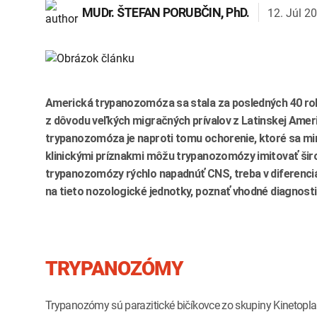
12. Júl 2
MUDr.
ŠTEFAN PORUBČIN
, PhD.
Americká trypanozomóza sa stala za posledných 40 r
z dôvodu veľkých migračných prívalov z Latinskej Amer
trypanozomóza je naproti tomu ochorenie, ktoré sa mim
klinickými príznakmi môžu trypanozomózy imitovať širok
trypanozomózy rýchlo napadnúť CNS, treba v diferenciál
na tieto nozologické jednotky, poznať vhodné diagnosti
TRYPANOZÓMY
Trypanozómy sú parazitické bičíkovce zo skupiny Kinetopla