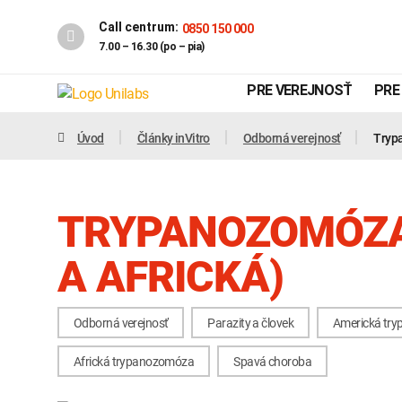
Call centrum:
0850 150 000
7.00 – 16.30 (po – pia)
PRE VEREJNOSŤ
PRE
Úvod
Články inVitro
Odborná verejnosť
Trypa
TRYPANOZOMÓZA
A AFRICKÁ)
Odborná verejnosť
Parazity a človek
Americká tr
Genetika
Covid-19
Africká trypanozomóza
Spavá choroba
INTOLERANCIA POTRAVÍN