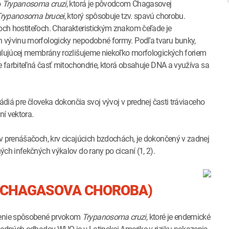
o
Trypanosoma cruzi
, ktorá je pôvodcom Chagasovej
rypanosoma brucei
, ktorý spôsobuje tzv. spavú chorobu.
ch hostiteľoch. Charakteristickým znakom čeľade je
h vývinu morfologicky nepodobné formy. Podľa tvaru bunky,
dulujúcej membrány rozlišujeme niekoľko morfologických foriem
e farbiteľná časť mitochondrie, ktorá obsahuje DNA a využíva sa
tádiá pre človeka dokončia svoj vývoj v prednej časti tráviaceho
ní vektora.
 v prenášačoch, krv cicajúcich bzdochách, je dokončený v zadnej
ch infekčných výkalov do rany po cicaní (1, 2).
(CHAGASOVA CHOROBA)
renie spôsobené prvokom
Trypanosoma cruzi
, ktoré je endemické