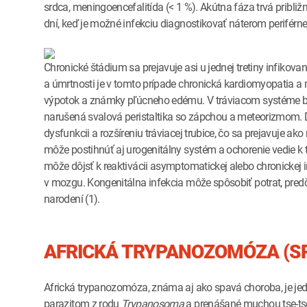
srdca, meningoencefalitída (< 1 %). Akútna fáza trvá pribli
dní, keď je možné infekciu diagnostikovať náterom periférnej 
Chronické štádium sa prejavuje asi u jednej tretiny infikov
a úmrtnosti je v tomto prípade chronická kardiomyopatia a m
výpotok a známky pľúcneho edému. V tráviacom systéme bý
narušená svalová peristaltika so zápchou a meteorizmom.
dysfunkcii a rozšíreniu tráviacej trubice, čo sa prejavuje 
môže postihnúť aj urogenitálny systém a ochorenie vedie k
môže dôjsť k reaktivácii asymptomatickej alebo chronickej i
v mozgu. Kongenitálna infekcia môže spôsobiť potrat, pre
narodení (1).
AFRICKÁ TRYPANOZOMÓZA (S
Africká trypanozomóza, známa aj ako spavá choroba, je je
parazitom z rodu
Trypanosoma
a prenášané muchou tse-tse